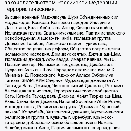
законодательством Российской Федерации
террористическими:
Высший военный Маджлисуль Шура Объединенных сил
моджахедов Кавказа, Конгресс народов Ичкерии и
Дагестана, База, Асбат аль-Ансар, Священная война,
Исламская группа, Братья-мусульмане, Партия исламского
освобождения, Лашкар-И-Тайба, Исламская группа,
Движение Талибан, Исламская партия Туркестана,
Общество социальных реформ, Общество возрождения
исламского наследия, Дом двух святых, Джунд аш-Шам,
Исламский джихад, Аль-Каида, Имарат Кавказ, АБТО,
Правый сектор, Исламское государство, Джабха аль-
Нусра ли-Ахль аш-Шам, Народное ополчение имени К.
Минина и Д. Пожарского, Аджр от Аллаха Субхану уа
Тагьаля SHAM, АУМ Синрике, Муджахеды джамаата Ат-
Тавхида Валь-Джихад, Чистопольский Джамаат, Рохнамо
ба суи давлати исломи, Террористическое сообщество
Сеть, Катиба Таухид валь-Джихад, Хайят Тахрир аш-Шам,
Ахлю Сунна Валь Джамаа, National Socialism/White Power,
Артподготовка, Религиозная группа “Джамаат “Красный
пахарь”, Колумбайн, Хатлонский джамаат, Мусульманская
религиозная группа п. Кушкуль г. Оренбург, Крымско-
татарский добровольческий батальон имени Номана
Челебиджихана, Азов, Партия исламского возрождения