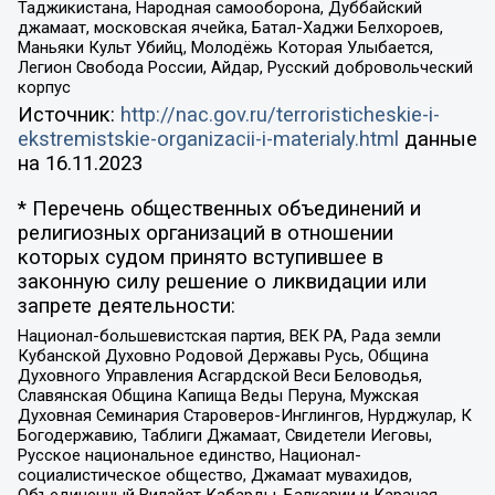
Таджикистана, Народная самооборона, Дуббайский
джамаат, московская ячейка, Батал-Хаджи Белхороев,
Маньяки Культ Убийц, Молодёжь Которая Улыбается,
Легион Свобода России, Айдар, Русский добровольческий
корпус
Источник:
http://nac.gov.ru/terroristicheskie-i-
ekstremistskie-organizacii-i-materialy.html
данные
на
16.11.2023
* Перечень общественных объединений и
религиозных организаций в отношении
которых судом принято вступившее в
законную силу решение о ликвидации или
запрете деятельности:
Национал-большевистская партия, ВЕК РА, Рада земли
Кубанской Духовно Родовой Державы Русь, Община
Духовного Управления Асгардской Веси Беловодья,
Славянская Община Капища Веды Перуна, Мужская
Духовная Семинария Староверов-Инглингов, Нурджулар, К
Богодержавию, Таблиги Джамаат, Свидетели Иеговы,
Русское национальное единство, Национал-
социалистическое общество, Джамаат мувахидов,