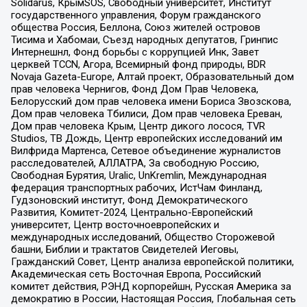
Solidarus, КрымSOS, Свободный университет, Институт
государственного управления, Форум гражданского
общества Россия, Беллона, Союз жителей островов
Тисима и Хабомаи, Съезд народных депутатов, Гринпис
Интернешнл, Фонд борьбы с коррупцией Инк, Завет
церквей TCCN, Агора, Всемирный фонд природы, BDR
Novaja Gazeta-Europe, Алтай проект, Образовательный дом
прав человека Чернигов, Фонд Дом Прав Человека,
Белорусский дом прав человека имени Бориса Звозскова,
Дом прав человека Тбилиси, Дом прав человека Ереван,
Дом прав человека Крым, Центр дикого лосося, TVR
Studios, ТВ Дождь, Центр европейских исследований им
Вилфрида Мартенса, Сетевое объединение журналистов
расследователей, АЛЛАТРА, За свободную Россию,
Свободная Бурятия, Uralic, UnKremlin, Международная
федерация транспортных рабочих, ИстЧам Финланд,
Гудзоновский институт, Фонд Демократического
Развития, Комитет-2024, Центрально-Европейский
университет, Центр восточноевропейских и
международных исследований, Общество Сторожевой
башни, Библии и трактатов Свидетелей Иеговы,
Гражданский Совет, Центр анализа европейской политики,
Академическая сеть Восточная Европа, Российский
комитет действия, РЭНД корпорейшн, Русская Америка за
демократию в России, Настоящая Россия, Глобальная сеть