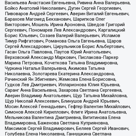
Васильева Анастасия Евгеньевна, Ривина Анна Валерьевна,
Бойко Анатолий Николаевич, Дугин Сергей Георгиевич,
Пивоваров Андрей Сергеевич, Аверин Виталий Евгеньевич,
Барахоев Магомед Бекханович, Шарипков Олег
Викторович, Мошель Ирина Ароновна, Шведов Григорий
Сергеевич, Пономарев Лев Александрович, Каргалицкий
Борис Юльевич, Созаев Валерий Валерьевич, Исламов
Тимур Рифгатович, Романова Ольга Евгеньевна, Щаров
Сергей Алексадрович, Цирульников Борис Альбертович,
Гасан Ольга Павловна, Паутов Юрий Анатольевич,
Верховский Александр Маркович, Пислакова-Паркер
Марина Петровна, Кочеткова Татьяна Владимировна,
Чуркина Наталья Валерьевна, Акимова Татьяна
Николаевна, Золотарева Екатерина Александровна,
Рачинский Ян Збигневич, Жемкова Елена Борисовна,
Гудков Лев Дмитриевич, Илларионова Юлия Юрьевна,
Саранг Анна Васильевна, Захарова Светлана Сергеевна,
Аверин Владимир Анатольевич, Щур Татьяна Михайловна,
Щур Николай Алексеевич, Блинушов Андрей Юрьевич,
Мосин Алексей Геннадьевич, Гефтер Валентин Михайлович,
Симонов Алексей Кириллович, Флиге Ирина Анатольевна,
Мельникова Валентина Дмитриевна, Вититинова Елена
Владимировна, Баженова Светлана Куприяновна,
Максимов Сергей Владимирович, Беляев Сергей Иванович,
Голубева Елена Николаевна, Ганнушкина Светлана