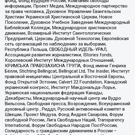
фонд, Фонд Будущее России, Компания свободы
информации, Проект Медиа, Международное партнерство
за права человека, Духовное Управление Евангельских
Христиан Украинской Христианской Церкви, Новое
Поколение, Духовное Учебное Заведение Международный
Библейский Колледж, Международное христианское
движение, Всемирный Институт Саентологических
Предприятий, Церковь Духовной Технологии, Европейская
сеть организаций по наблюдению за выборами,
Республика Польша, СВОБОДНЫЙ ИДЕЛЬ-УРАЛ,
Ассоциация развития журналистики, IStories fonds,
Королевский Институт Международных Отношений,
КРИМСЬКА ПРАВОЗАХИСНА ГРУПА, Фонд имени Генриха
Бёлля, Stichting Bellingcat, Bellingcat Ltd, The Insider, Институт
правовой инициативы Центральной и Восточной Европы,
Фонд Открытой Эстонии, Calvert 22 Foundation, Канадский
украинский конгресс, Институт Макдональда-Лорье,
Украинская национальная федерация Канады,
Декабристы, Международный научный центр им Вудро
Вильсона, Свободная пресса, Возрождение, Всеукраинский
духовный центр , Риддл, Русский антивоенный комитет в
Швеции, Проект Медуза, Фонд Андрея Сахарова, Форум
свободной России, Лига Свободных Наций, Transparеncy
International, Форум Свободных Народов ПостРоссии,
Солидарность с гражданским движением в России –