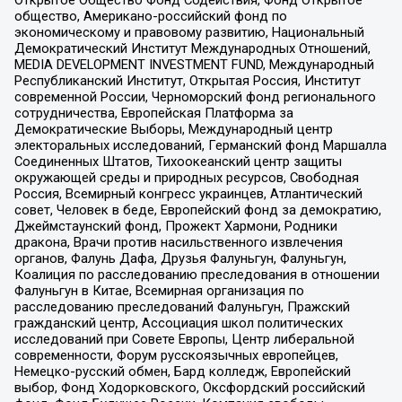
общество, Американо-российский фонд по
экономическому и правовому развитию, Национальный
Демократический Институт Международных Отношений,
MEDIA DEVELOPMENT INVESTMENT FUND, Международный
Республиканский Институт, Открытая Россия, Институт
современной России, Черноморский фонд регионального
сотрудничества, Европейская Платформа за
Демократические Выборы, Международный центр
электоральных исследований, Германский фонд Маршалла
Соединенных Штатов, Тихоокеанский центр защиты
окружающей среды и природных ресурсов, Свободная
Россия, Всемирный конгресс украинцев, Атлантический
совет, Человек в беде, Европейский фонд за демократию,
Джеймстаунский фонд, Прожект Хармони, Родники
дракона, Врачи против насильственного извлечения
органов, Фалунь Дафа, Друзья Фалуньгун, Фалуньгун,
Коалиция по расследованию преследования в отношении
Фалуньгун в Китае, Всемирная организация по
расследованию преследований Фалуньгун, Пражский
гражданский центр, Ассоциация школ политических
исследований при Совете Европы, Центр либеральной
современности, Форум русскоязычных европейцев,
Немецко-русский обмен, Бард колледж, Европейский
выбор, Фонд Ходорковского, Оксфордский российский