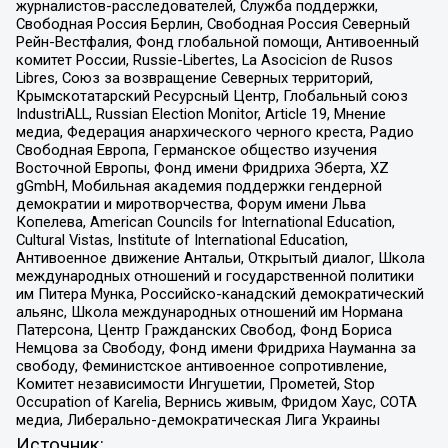
журналистов-расследователей, Служба поддержки,
Свободная Россия Берлин, Свободная Россия Северный
Рейн-Вестфалия, Фонд глобальной помощи, Антивоенный
комитет России, Russie-Libertes, La Asocicion de Rusos
Libres, Союз за возвращение Северных территорий,
Крымскотатарский Ресурсный Центр, Глобальный союз
IndustriALL, Russian Election Monitor, Article 19, Мнение
медиа, Федерация анархического черного креста, Радио
Свободная Европа, Германское общество изучения
Восточной Европы, Фонд имени Фридриха Эберта, XZ
gGmbH, Мобильная академия поддержки гендерной
демократии и миротворчества, Форум имени Льва
Копелева, American Councils for International Education,
Cultural Vistas, Institute of International Education,
Антивоенное движение Антальи, Открытый диалог, Школа
международных отношений и государственной политики
им Питера Мунка, Российско-канадский демократический
альянс, Школа международных отношений им Нормана
Патерсона, Центр Гражданских Свобод, Фонд Бориса
Немцова за Свободу, Фонд имени Фридриха Науманна за
свободу, Феминистское антивоенное сопротивление,
Комитет независимости Ингушетии, Прометей, Stop
Occupation of Karelia, Вернись живым, Фридом Хаус, СОТА
медиа, Либерально-демократическая Лига Украины
Источник: