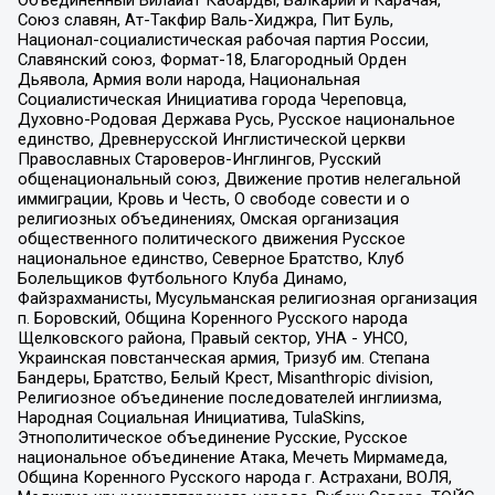
Объединенный Вилайат Кабарды, Балкарии и Карачая,
Союз славян, Ат-Такфир Валь-Хиджра, Пит Буль,
Национал-социалистическая рабочая партия России,
Славянский союз, Формат-18, Благородный Орден
Дьявола, Армия воли народа, Национальная
Социалистическая Инициатива города Череповца,
Духовно-Родовая Держава Русь, Русское национальное
единство, Древнерусской Инглистической церкви
Православных Староверов-Инглингов, Русский
общенациональный союз, Движение против нелегальной
иммиграции, Кровь и Честь, О свободе совести и о
религиозных объединениях, Омская организация
общественного политического движения Русское
национальное единство, Северное Братство, Клуб
Болельщиков Футбольного Клуба Динамо,
Файзрахманисты, Мусульманская религиозная организация
п. Боровский, Община Коренного Русского народа
Щелковского района, Правый сектор, УНА - УНСО,
Украинская повстанческая армия, Тризуб им. Степана
Бандеры, Братство, Белый Крест, Misanthropic division,
Религиозное объединение последователей инглиизма,
Народная Социальная Инициатива, TulaSkins,
Этнополитическое объединение Русские, Русское
национальное объединение Атака, Мечеть Мирмамеда,
Община Коренного Русского народа г. Астрахани, ВОЛЯ,