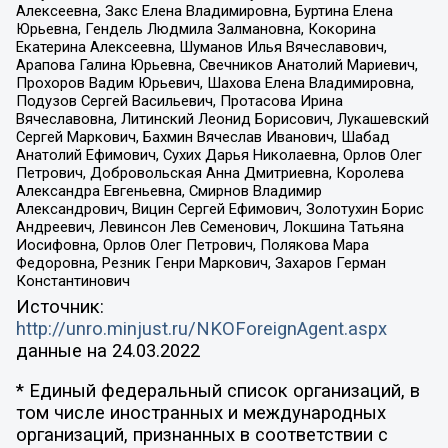
Алексеевна, Закс Елена Владимировна, Буртина Елена
Юрьевна, Гендель Людмила Залмановна, Кокорина
Екатерина Алексеевна, Шуманов Илья Вячеславович,
Арапова Галина Юрьевна, Свечников Анатолий Мариевич,
Прохоров Вадим Юрьевич, Шахова Елена Владимировна,
Подузов Сергей Васильевич, Протасова Ирина
Вячеславовна, Литинский Леонид Борисович, Лукашевский
Сергей Маркович, Бахмин Вячеслав Иванович, Шабад
Анатолий Ефимович, Сухих Дарья Николаевна, Орлов Олег
Петрович, Добровольская Анна Дмитриевна, Королева
Александра Евгеньевна, Смирнов Владимир
Александрович, Вицин Сергей Ефимович, Золотухин Борис
Андреевич, Левинсон Лев Семенович, Локшина Татьяна
Иосифовна, Орлов Олег Петрович, Полякова Мара
Федоровна, Резник Генри Маркович, Захаров Герман
Константинович
Источник:
http://unro.minjust.ru/NKOForeignAgent.aspx
данные на
24.03.2022
* Единый федеральный список организаций, в
том числе иностранных и международных
организаций, признанных в соответствии с