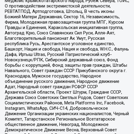
Меджлис крымскотатарского народа, Рубеж Севера, ТОЙС,
О противодействии экстремистской деятельности,
РЕВТАТПОД, Артподготовка, Штольц, В честь иконы
Божией Матери Державная, Сектор 16, Независимость,
Фирма, Молодежная правозащитная группа МПГ, Курсом
Правды и Единения, Каракольская инициативная группа,
Автоград Крю, Союз Славянских Сил Руси, Алля-Аят,
Благотворительный пансионат Ак Умут, Русская
республика Русь, Арестантское уголовное единство,
Башкорт, Нация и свобода, Нация и свобода, W.H.С., Фалунь
Дафа, Иртыш Ultras, Русский Патриотический клуб-
Новокузнецк/РПК, Сибирский державный союз, Фонд
борьбы с коррупцией, Фонд защиты прав граждан, Штабы
Навального, Совет граждан СССР Прикубанского округа г.
Краснодара, Мужское государство, Народное
объединение русского движения, Народное движение
Адат, Народный совет граждан РСФСР СССР
Архангельской области, Проект Штурм, Граждане СССР,
Держава Союз Советских Светлых Родов, Совет Советских
Социалистических Районов, Meta Platforms Inc, Facebook,
Instagram, WhatsApp, СИЧ-С14, Добровольческое
Движение Организации украинских националистов, Черный
Комитет, Татарстанское Региональное Всетатарское
общественное движение, Невоград, Молодежное
Демократическое Движение Весна, Верховный Совет