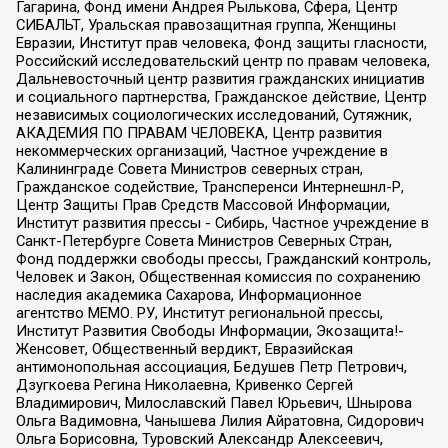
Гагарина, Фонд имени Андрея Рылькова, Сфера, Центр
СИБАЛЬТ, Уральская правозащитная группа, Женщины
Евразии, Институт прав человека, Фонд защиты гласности,
Российский исследовательский центр по правам человека,
Дальневосточный центр развития гражданских инициатив
и социального партнерства, Гражданское действие, Центр
независимых социологических исследований, Сутяжник,
АКАДЕМИЯ ПО ПРАВАМ ЧЕЛОВЕКА, Центр развития
некоммерческих организаций, Частное учреждение в
Калининграде Совета Министров северных стран,
Гражданское содействие, Трансперенси Интернешнл-Р,
Центр Защиты Прав Средств Массовой Информации,
Институт развития прессы - Сибирь, Частное учреждение в
Санкт-Петербурге Совета Министров Северных Стран,
Фонд поддержки свободы прессы, Гражданский контроль,
Человек и Закон, Общественная комиссия по сохранению
наследия академика Сахарова, Информационное
агентство МЕМО. РУ, Институт региональной прессы,
Институт Развития Свободы Информации, Экозащита!-
Женсовет, Общественный вердикт, Евразийская
антимонопольная ассоциация, Бедушев Петр Петрович,
Дзугкоева Регина Николаевна, Кривенко Сергей
Владимирович, Милославский Павел Юрьевич, Шнырова
Ольга Вадимовна, Чанышева Лилия Айратовна, Сидорович
Ольга Борисовна, Туровский Александр Алексеевич,