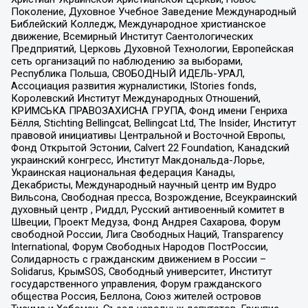
Поколение, Духовное Учебное Заведение Международный
Библейский Колледж, Международное христианское
движение, Всемирный Институт Саентологических
Предприятий, Церковь Духовной Технологии, Европейская
сеть организаций по наблюдению за выборами,
Республика Польша, СВОБОДНЫЙ ИДЕЛЬ-УРАЛ,
Ассоциация развития журналистики, IStories fonds,
Королевский Институт Международных Отношений,
КРИМСЬКА ПРАВОЗАХИСНА ГРУПА, Фонд имени Генриха
Бёлля, Stichting Bellingcat, Bellingcat Ltd, The Insider, Институт
правовой инициативы Центральной и Восточной Европы,
Фонд Открытой Эстонии, Calvert 22 Foundation, Канадский
украинский конгресс, Институт Макдональда-Лорье,
Украинская национальная федерация Канады,
Декабристы, Международный научный центр им Вудро
Вильсона, Свободная пресса, Возрождение, Всеукраинский
духовный центр , Риддл, Русский антивоенный комитет в
Швеции, Проект Медуза, Фонд Андрея Сахарова, Форум
свободной России, Лига Свободных Наций, Transparеncy
International, Форум Свободных Народов ПостРоссии,
Солидарность с гражданским движением в России –
Solidarus, КрымSOS, Свободный университет, Институт
государственного управления, Форум гражданского
общества Россия, Беллона, Союз жителей островов