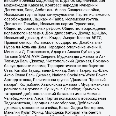
Высший военный Маджлисуль Шура Объединенных сил
моджахедов Кавказа, Конгресс народов Ичкерии и
Дагестана, База, Асбат аль-Ансар, Священная война,
Исламская группа, Братья-мусульмане, Партия исламского
освобождения, Лашкар-И-Тайба, Исламская группа,
Движение Талибан, Исламская партия Туркестана,
Общество социальных реформ, Общество возрождения
исламского наследия, Дом двух святых, Джунд аш-Шам,
Исламский джихад, Аль-Каида, Имарат Кавказ, АБТО,
Правый сектор, Исламское государство, Джабха аль-
Нусра ли-Ахль аш-Шам, Народное ополчение имени К.
Минина и Д. Пожарского, Аджр от Аллаха Субхану уа
Тагьаля SHAM, АУМ Синрике, Муджахеды джамаата Ат-
Тавхида Валь-Джихад, Чистопольский Джамаат, Рохнамо
ба суи давлати исломи, Террористическое сообщество
Сеть, Катиба Таухид валь-Джихад, Хайят Тахрир аш-Шам,
Ахлю Сунна Валь Джамаа, National Socialism/White Power,
Артподготовка, Религиозная группа “Джамаат “Красный
пахарь”, Колумбайн, Хатлонский джамаат, Мусульманская
религиозная группа п. Кушкуль г. Оренбург, Крымско-
татарский добровольческий батальон имени Номана
Челебиджихана, Азов, Партия исламского возрождения
Таджикистана, Народная самооборона, Дуббайский
джамаат, московская ячейка, Батал-Хаджи Белхороев,
Маньяки Культ Убийц, Молодёжь Которая Улыбается,