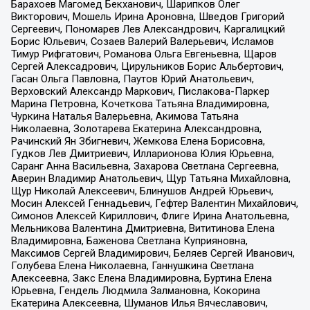
Барахоев Магомед Бекханович, Шарипков Олег
Викторович, Мошель Ирина Ароновна, Шведов Григорий
Сергеевич, Пономарев Лев Александрович, Каргалицкий
Борис Юльевич, Созаев Валерий Валерьевич, Исламов
Тимур Рифгатович, Романова Ольга Евгеньевна, Щаров
Сергей Алексадрович, Цирульников Борис Альбертович,
Гасан Ольга Павловна, Паутов Юрий Анатольевич,
Верховский Александр Маркович, Пислакова-Паркер
Марина Петровна, Кочеткова Татьяна Владимировна,
Чуркина Наталья Валерьевна, Акимова Татьяна
Николаевна, Золотарева Екатерина Александровна,
Рачинский Ян Збигневич, Жемкова Елена Борисовна,
Гудков Лев Дмитриевич, Илларионова Юлия Юрьевна,
Саранг Анна Васильевна, Захарова Светлана Сергеевна,
Аверин Владимир Анатольевич, Щур Татьяна Михайловна,
Щур Николай Алексеевич, Блинушов Андрей Юрьевич,
Мосин Алексей Геннадьевич, Гефтер Валентин Михайлович,
Симонов Алексей Кириллович, Флиге Ирина Анатольевна,
Мельникова Валентина Дмитриевна, Вититинова Елена
Владимировна, Баженова Светлана Куприяновна,
Максимов Сергей Владимирович, Беляев Сергей Иванович,
Голубева Елена Николаевна, Ганнушкина Светлана
Алексеевна, Закс Елена Владимировна, Буртина Елена
Юрьевна, Гендель Людмила Залмановна, Кокорина
Екатерина Алексеевна, Шуманов Илья Вячеславович,