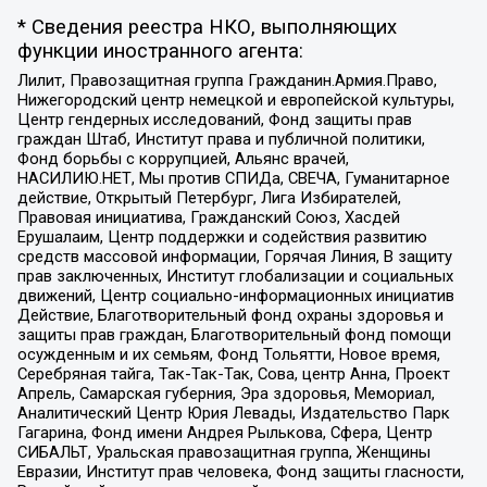
* Сведения реестра НКО, выполняющих
функции иностранного агента:
Лилит, Правозащитная группа Гражданин.Армия.Право,
Нижегородский центр немецкой и европейской культуры,
Центр гендерных исследований, Фонд защиты прав
граждан Штаб, Институт права и публичной политики,
Фонд борьбы с коррупцией, Альянс врачей,
НАСИЛИЮ.НЕТ, Мы против СПИДа, СВЕЧА, Гуманитарное
действие, Открытый Петербург, Лига Избирателей,
Правовая инициатива, Гражданский Союз, Хасдей
Ерушалаим, Центр поддержки и содействия развитию
средств массовой информации, Горячая Линия, В защиту
прав заключенных, Институт глобализации и социальных
движений, Центр социально-информационных инициатив
Действие, Благотворительный фонд охраны здоровья и
защиты прав граждан, Благотворительный фонд помощи
осужденным и их семьям, Фонд Тольятти, Новое время,
Серебряная тайга, Так-Так-Так, Сова, центр Анна, Проект
Апрель, Самарская губерния, Эра здоровья, Мемориал,
Аналитический Центр Юрия Левады, Издательство Парк
Гагарина, Фонд имени Андрея Рылькова, Сфера, Центр
СИБАЛЬТ, Уральская правозащитная группа, Женщины
Евразии, Институт прав человека, Фонд защиты гласности,