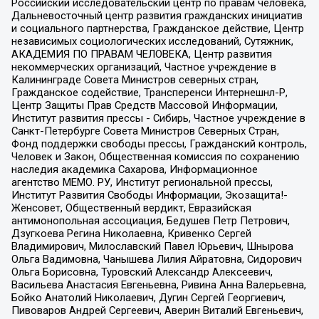
Российский исследовательский центр по правам человека,
Дальневосточный центр развития гражданских инициатив
и социального партнерства, Гражданское действие, Центр
независимых социологических исследований, Сутяжник,
АКАДЕМИЯ ПО ПРАВАМ ЧЕЛОВЕКА, Центр развития
некоммерческих организаций, Частное учреждение в
Калининграде Совета Министров северных стран,
Гражданское содействие, Трансперенси Интернешнл-Р,
Центр Защиты Прав Средств Массовой Информации,
Институт развития прессы - Сибирь, Частное учреждение в
Санкт-Петербурге Совета Министров Северных Стран,
Фонд поддержки свободы прессы, Гражданский контроль,
Человек и Закон, Общественная комиссия по сохранению
наследия академика Сахарова, Информационное
агентство МЕМО. РУ, Институт региональной прессы,
Институт Развития Свободы Информации, Экозащита!-
Женсовет, Общественный вердикт, Евразийская
антимонопольная ассоциация, Бедушев Петр Петрович,
Дзугкоева Регина Николаевна, Кривенко Сергей
Владимирович, Милославский Павел Юрьевич, Шнырова
Ольга Вадимовна, Чанышева Лилия Айратовна, Сидорович
Ольга Борисовна, Туровский Александр Алексеевич,
Васильева Анастасия Евгеньевна, Ривина Анна Валерьевна,
Бойко Анатолий Николаевич, Дугин Сергей Георгиевич,
Пивоваров Андрей Сергеевич, Аверин Виталий Евгеньевич,