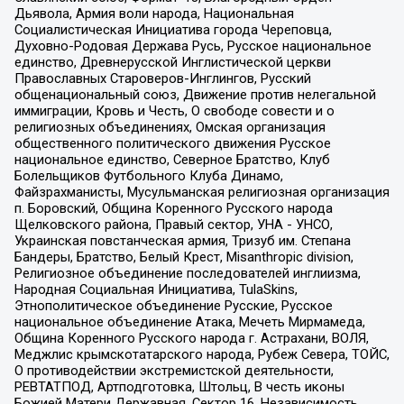
Дьявола, Армия воли народа, Национальная
Социалистическая Инициатива города Череповца,
Духовно-Родовая Держава Русь, Русское национальное
единство, Древнерусской Инглистической церкви
Православных Староверов-Инглингов, Русский
общенациональный союз, Движение против нелегальной
иммиграции, Кровь и Честь, О свободе совести и о
религиозных объединениях, Омская организация
общественного политического движения Русское
национальное единство, Северное Братство, Клуб
Болельщиков Футбольного Клуба Динамо,
Файзрахманисты, Мусульманская религиозная организация
п. Боровский, Община Коренного Русского народа
Щелковского района, Правый сектор, УНА - УНСО,
Украинская повстанческая армия, Тризуб им. Степана
Бандеры, Братство, Белый Крест, Misanthropic division,
Религиозное объединение последователей инглиизма,
Народная Социальная Инициатива, TulaSkins,
Этнополитическое объединение Русские, Русское
национальное объединение Атака, Мечеть Мирмамеда,
Община Коренного Русского народа г. Астрахани, ВОЛЯ,
Меджлис крымскотатарского народа, Рубеж Севера, ТОЙС,
О противодействии экстремистской деятельности,
РЕВТАТПОД, Артподготовка, Штольц, В честь иконы
Божией Матери Державная, Сектор 16, Независимость,