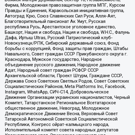
Фирма, Молодежная правозащитная группа МПГ, Курсом
Правды и Единения, Каракольская инициативная группа,
Автоград Крю, Союз Славянских Сил Руси, Алля-Аят,
Благотворительный пансионат Ак Умут, Русская
республика Русь, Арестантское уголовное единство,
Башкорт, Нация и свобода, Нация и свобода, W.H.С., Фалунь
Дафа, Иртыш Ultras, Русский Патриотический клуб-
Новокузнецк/РПК, Сибирский державный союз, Фонд
борьбы с коррупцией, Фонд защиты прав граждан, Штабы
Навального, Совет граждан СССР Прикубанского округа г.
Краснодара, Мужское государство, Народное
объединение русского движения, Народное движение
Адат, Народный совет граждан РСФСР СССР
Архангельской области, Проект Штурм, Граждане СССР,
Держава Союз Советских Светлых Родов, Совет Советских
Социалистических Районов, Meta Platforms Inc, Facebook,
Instagram, WhatsApp, СИЧ-С14, Добровольческое
Движение Организации украинских националистов, Черный
Комитет, Татарстанское Региональное Всетатарское
общественное движение, Невоград, Молодежное
Демократическое Движение Весна, Верховный Совет
Татарской Автономной Советской Социалистической
Республики, Конгресс ойрат-калмыцкого народа,
Исполнительный комитет совета народных депутатов