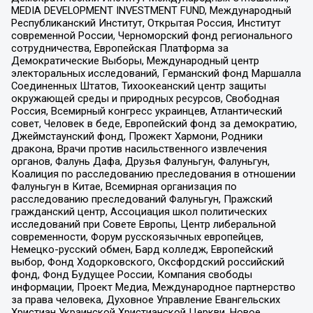
MEDIA DEVELOPMENT INVESTMENT FUND, Международный
Республиканский Институт, Открытая Россия, Институт
современной России, Черноморский фонд регионального
сотрудничества, Европейская Платформа за
Демократические Выборы, Международный центр
электоральных исследований, Германский фонд Маршалла
Соединенных Штатов, Тихоокеанский центр защиты
окружающей среды и природных ресурсов, Свободная
Россия, Всемирный конгресс украинцев, Атлантический
совет, Человек в беде, Европейский фонд за демократию,
Джеймстаунский фонд, Прожект Хармони, Родники
дракона, Врачи против насильственного извлечения
органов, Фалунь Дафа, Друзья Фалуньгун, Фалуньгун,
Коалиция по расследованию преследования в отношении
Фалуньгун в Китае, Всемирная организация по
расследованию преследований Фалуньгун, Пражский
гражданский центр, Ассоциация школ политических
исследований при Совете Европы, Центр либеральной
современности, Форум русскоязычных европейцев,
Немецко-русский обмен, Бард колледж, Европейский
выбор, Фонд Ходорковского, Оксфордский российский
фонд, Фонд Будущее России, Компания свободы
информации, Проект Медиа, Международное партнерство
за права человека, Духовное Управление Евангельских
Христиан Украинской Христианской Церкви, Новое