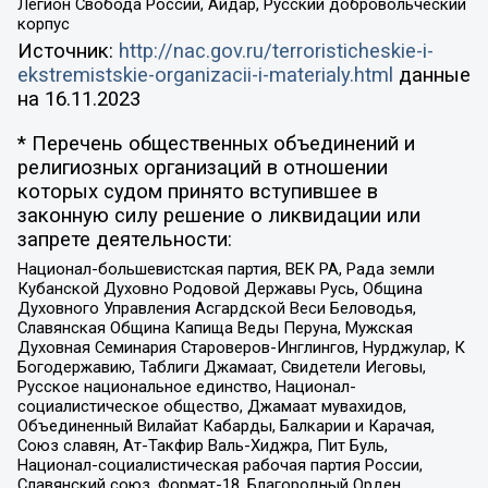
Легион Свобода России, Айдар, Русский добровольческий
корпус
Источник:
http://nac.gov.ru/terroristicheskie-i-
ekstremistskie-organizacii-i-materialy.html
данные
на
16.11.2023
* Перечень общественных объединений и
религиозных организаций в отношении
которых судом принято вступившее в
законную силу решение о ликвидации или
запрете деятельности:
Национал-большевистская партия, ВЕК РА, Рада земли
Кубанской Духовно Родовой Державы Русь, Община
Духовного Управления Асгардской Веси Беловодья,
Славянская Община Капища Веды Перуна, Мужская
Духовная Семинария Староверов-Инглингов, Нурджулар, К
Богодержавию, Таблиги Джамаат, Свидетели Иеговы,
Русское национальное единство, Национал-
социалистическое общество, Джамаат мувахидов,
Объединенный Вилайат Кабарды, Балкарии и Карачая,
Союз славян, Ат-Такфир Валь-Хиджра, Пит Буль,
Национал-социалистическая рабочая партия России,
Славянский союз, Формат-18, Благородный Орден