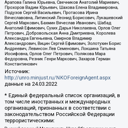
Арапова Галина Юрьевна, Свечников Анатолий Мариевич,
Прохоров Вадим Юрьевич, Шахова Елена Владимировна,
Подузов Сергей Васильевич, Протасова Ирина
Вячеславовна, Литинский Леонид Борисович, Лукашевский
Сергей Маркович, Бахмин Вячеслав Иванович, Шабад
Анатолий Ефимович, Сухих Дарья Николаевна, Орлов Олег
Петрович, Добровольская Анна Дмитриевна, Королева
Александра Евгеньевна, Смирнов Владимир
Александрович, Вицин Сергей Ефимович, Золотухин Борис
Андреевич, Левинсон Лев Семенович, Локшина Татьяна
Иосифовна, Орлов Олег Петрович, Полякова Мара
Федоровна, Резник Генри Маркович, Захаров Герман
Константинович
Источник:
http://unro.minjust.ru/NKOForeignAgent.aspx
данные на
24.03.2022
* Единый федеральный список организаций, в
том числе иностранных и международных
организаций, признанных в соответствии с
законодательством Российской Федерации
террористическими: