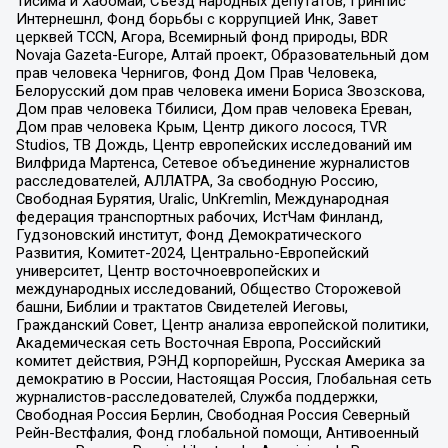
Тисима и Хабомаи, Съезд народных депутатов, Гринпис
Интернешнл, Фонд борьбы с коррупцией Инк, Завет
церквей TCCN, Агора, Всемирный фонд природы, BDR
Novaja Gazeta-Europe, Алтай проект, Образовательный дом
прав человека Чернигов, Фонд Дом Прав Человека,
Белорусский дом прав человека имени Бориса Звозскова,
Дом прав человека Тбилиси, Дом прав человека Ереван,
Дом прав человека Крым, Центр дикого лосося, TVR
Studios, ТВ Дождь, Центр европейских исследований им
Вилфрида Мартенса, Сетевое объединение журналистов
расследователей, АЛЛАТРА, За свободную Россию,
Свободная Бурятия, Uralic, UnKremlin, Международная
федерация транспортных рабочих, ИстЧам Финланд,
Гудзоновский институт, Фонд Демократического
Развития, Комитет-2024, Центрально-Европейский
университет, Центр восточноевропейских и
международных исследований, Общество Сторожевой
башни, Библии и трактатов Свидетелей Иеговы,
Гражданский Совет, Центр анализа европейской политики,
Академическая сеть Восточная Европа, Российский
комитет действия, РЭНД корпорейшн, Русская Америка за
демократию в России, Настоящая Россия, Глобальная сеть
журналистов-расследователей, Служба поддержки,
Свободная Россия Берлин, Свободная Россия Северный
Рейн-Вестфалия, Фонд глобальной помощи, Антивоенный