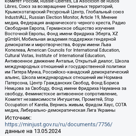
комитет России, Russie-Libertes, La Asocicion de Rusos
Libres, Союз за возвращение Северных территорий,
Крымскотатарский Ресурсный Центр, Глобальный союз
IndustriALL, Russian Election Monitor, Article 19, Мнение
медиа, Федерация анархического черного креста, Радио
Свободная Европа, Германское общество изучения
Восточной Европы, Фонд имени Фридриха Эберта, XZ
gGmbH, Мобильная академия поддержки гендерной
демократии и миротворчества, Форум имени Льва
Копелева, American Councils for International Education,
Cultural Vistas, Institute of International Education,
Антивоенное движение Антальи, Открытый диалог, Школа
международных отношений и государственной политики
им Питера Мунка, Российско-канадский демократический
альянс, Школа международных отношений им Нормана
Патерсона, Центр Гражданских Свобод, Фонд Бориса
Немцова за Свободу, Фонд имени Фридриха Науманна за
свободу, Феминистское антивоенное сопротивление,
Комитет независимости Ингушетии, Прометей, Stop
Occupation of Karelia, Вернись живым, Фридом Хаус, СОТА
медиа, Либерально-демократическая Лига Украины
Источник:
https://minjust.gov.ru/ru/documents/7756/
данные на
13.05.2024