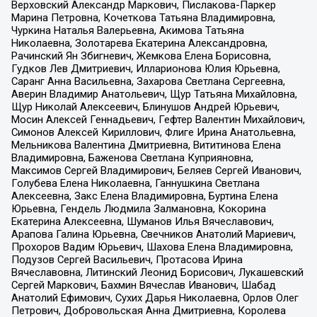
Верховский Александр Маркович, Пислакова-Паркер
Марина Петровна, Кочеткова Татьяна Владимировна,
Чуркина Наталья Валерьевна, Акимова Татьяна
Николаевна, Золотарева Екатерина Александровна,
Рачинский Ян Збигневич, Жемкова Елена Борисовна,
Гудков Лев Дмитриевич, Илларионова Юлия Юрьевна,
Саранг Анна Васильевна, Захарова Светлана Сергеевна,
Аверин Владимир Анатольевич, Щур Татьяна Михайловна,
Щур Николай Алексеевич, Блинушов Андрей Юрьевич,
Мосин Алексей Геннадьевич, Гефтер Валентин Михайлович,
Симонов Алексей Кириллович, Флиге Ирина Анатольевна,
Мельникова Валентина Дмитриевна, Вититинова Елена
Владимировна, Баженова Светлана Куприяновна,
Максимов Сергей Владимирович, Беляев Сергей Иванович,
Голубева Елена Николаевна, Ганнушкина Светлана
Алексеевна, Закс Елена Владимировна, Буртина Елена
Юрьевна, Гендель Людмила Залмановна, Кокорина
Екатерина Алексеевна, Шуманов Илья Вячеславович,
Арапова Галина Юрьевна, Свечников Анатолий Мариевич,
Прохоров Вадим Юрьевич, Шахова Елена Владимировна,
Подузов Сергей Васильевич, Протасова Ирина
Вячеславовна, Литинский Леонид Борисович, Лукашевский
Сергей Маркович, Бахмин Вячеслав Иванович, Шабад
Анатолий Ефимович, Сухих Дарья Николаевна, Орлов Олег
Петрович, Добровольская Анна Дмитриевна, Королева