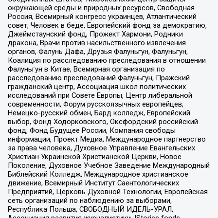
окружающей среды и природных ресурсов, Свободная
Россия, Всемирный конгресс украинцев, Атлантический
совет, Человек в беде, Европейский фонд за демократию,
Джеймстаунский фонд, Прожект Хармони, Родники
дракона, Врачи против насильственного извлечения
органов, Фалунь Дафа, Друзья Фалуньгун, Фалуньгун,
Коалиция по расследованию преследования в отношении
Фалуньгун в Китае, Всемирная организация по
расследованию преследований Фалуньгун, Пражский
гражданский центр, Ассоциация школ политических
исследований при Совете Европы, Центр либеральной
современности, Форум русскоязычных европейцев,
Немецко-русский обмен, Бард колледж, Европейский
выбор, Фонд Ходорковского, Оксфордский российский
фонд, Фонд Будущее России, Компания свободы
информации, Проект Медиа, Международное партнерство
за права человека, Духовное Управление Евангельских
Христиан Украинской Христианской Церкви, Новое
Поколение, Духовное Учебное Заведение Международный
Библейский Колледж, Международное христианское
движение, Всемирный Институт Саентологических
Предприятий, Церковь Духовной Технологии, Европейская
сеть организаций по наблюдению за выборами,
Республика Польша, СВОБОДНЫЙ ИДЕЛЬ-УРАЛ,
Ассоциация развития журналистики, IStories fonds,