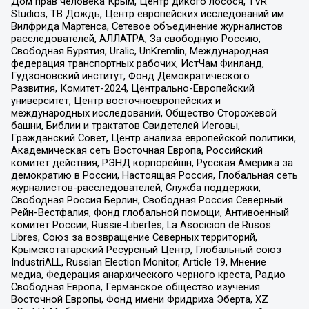
Дом прав человека Крым, Центр дикого лосося, TVR
Studios, ТВ Дождь, Центр европейских исследований им
Вилфрида Мартенса, Сетевое объединение журналистов
расследователей, АЛЛАТРА, За свободную Россию,
Свободная Бурятия, Uralic, UnKremlin, Международная
федерация транспортных рабочих, ИстЧам Финланд,
Гудзоновский институт, Фонд Демократического
Развития, Комитет-2024, Центрально-Европейский
университет, Центр восточноевропейских и
международных исследований, Общество Сторожевой
башни, Библии и трактатов Свидетелей Иеговы,
Гражданский Совет, Центр анализа европейской политики,
Академическая сеть Восточная Европа, Российский
комитет действия, РЭНД корпорейшн, Русская Америка за
демократию в России, Настоящая Россия, Глобальная сеть
журналистов-расследователей, Служба поддержки,
Свободная Россия Берлин, Свободная Россия Северный
Рейн-Вестфалия, Фонд глобальной помощи, Антивоенный
комитет России, Russie-Libertes, La Asocicion de Rusos
Libres, Союз за возвращение Северных территорий,
Крымскотатарский Ресурсный Центр, Глобальный союз
IndustriALL, Russian Election Monitor, Article 19, Мнение
медиа, Федерация анархического черного креста, Радио
Свободная Европа, Германское общество изучения
Восточной Европы, Фонд имени Фридриха Эберта, XZ