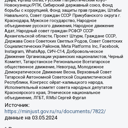
Дафа, Иртыш Ultras, Русский Патриотический клуб-
Новокузнецк/РПК, Сибирский державный союз, Фонд
борьбы с коррупцией, Фонд защиты прав граждан, Штабы
Навального, Совет граждан СССР Прикубанского округа г.
Краснодара, Мужское государство, Народное
объединение русского движения, Народное движение
Адат, Народный совет граждан РСФСР СССР
Архангельской области, Проект Штурм, Граждане СССР,
Держава Союз Советских Светлых Родов, Совет Советских
Социалистических Районов, Meta Platforms Inc, Facebook,
Instagram, WhatsApp, СИЧ-С14, Добровольческое
Движение Организации украинских националистов, Черный
Комитет, Татарстанское Региональное Всетатарское
общественное движение, Невоград, Молодежное
Демократическое Движение Весна, Верховный Совет
Татарской Автономной Советской Социалистической
Республики, Конгресс ойрат-калмыцкого народа,
Исполнительный комитет совета народных депутатов
Красноярского края, Этническое национальное
объединение, ЛГБТ, Я.МЫ Сергей Фургал
Источник:
https://minjust.gov.ru/ru/documents/7822/
данные на
03.05.2024