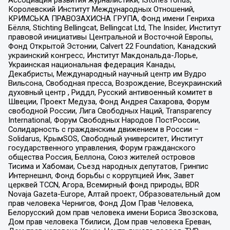
Королевский Институт Международных Отношений,
КРИМСЬКА ПРАВОЗАХИСНА ГРУПА, Фонд имени Генриха
Бёлля, Stichting Bellingcat, Bellingcat Ltd, The Insider, Институт
правовой инициативы Центральной и Восточной Европы,
Фонд Открытой Эстонии, Calvert 22 Foundation, Канадский
украинский конгресс, Институт Макдональда-Лорье,
Украинская национальная федерация Канады,
Декабристы, Международный научный центр им Вудро
Вильсона, Свободная пресса, Возрождение, Всеукраинский
духовный центр , Риддл, Русский антивоенный комитет в
Швеции, Проект Медуза, Фонд Андрея Сахарова, Форум
свободной России, Лига Свободных Наций, Transparеncy
International, Форум Свободных Народов ПостРоссии,
Солидарность с гражданским движением в России –
Solidarus, КрымSOS, Свободный университет, Институт
государственного управления, Форум гражданского
общества Россия, Беллона, Союз жителей островов
Тисима и Хабомаи, Съезд народных депутатов, Гринпис
Интернешнл, Фонд борьбы с коррупцией Инк, Завет
церквей TCCN, Агора, Всемирный фонд природы, BDR
Novaja Gazeta-Europe, Алтай проект, Образовательный дом
прав человека Чернигов, Фонд Дом Прав Человека,
Белорусский дом прав человека имени Бориса Звозскова,
Дом прав человека Тбилиси, Дом прав человека Ереван,