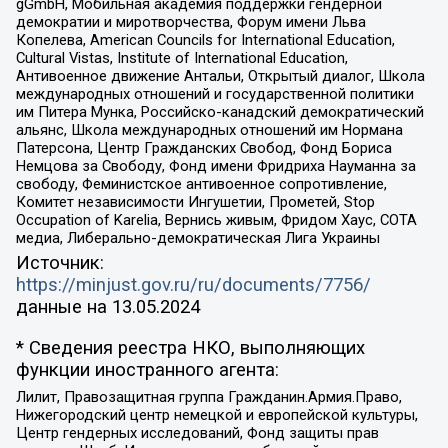
gGmbH, Мобильная академия поддержки гендерной
демократии и миротворчества, Форум имени Льва
Копелева, American Councils for International Education,
Cultural Vistas, Institute of International Education,
Антивоенное движение Антальи, Открытый диалог, Школа
международных отношений и государственной политики
им Питера Мунка, Российско-канадский демократический
альянс, Школа международных отношений им Нормана
Патерсона, Центр Гражданских Свобод, Фонд Бориса
Немцова за Свободу, Фонд имени Фридриха Науманна за
свободу, Феминистское антивоенное сопротивление,
Комитет независимости Ингушетии, Прометей, Stop
Occupation of Karelia, Вернись живым, Фридом Хаус, СОТА
медиа, Либерально-демократическая Лига Украины
Источник:
https://minjust.gov.ru/ru/documents/7756/
данные на
13.05.2024
* Сведения реестра НКО, выполняющих
функции иностранного агента:
Лилит, Правозащитная группа Гражданин.Армия.Право,
Нижегородский центр немецкой и европейской культуры,
Центр гендерных исследований, Фонд защиты прав