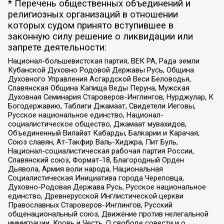
* Перечень общественных объединений и
религиозных организаций в отношении
которых судом принято вступившее в
законную силу решение о ликвидации или
запрете деятельности:
Национал-большевистская партия, ВЕК РА, Рада земли
Кубанской Духовно Родовой Державы Русь, Община
Духовного Управления Асгардской Веси Беловодья,
Славянская Община Капища Веды Перуна, Мужская
Духовная Семинария Староверов-Инглингов, Нурджулар, К
Богодержавию, Таблиги Джамаат, Свидетели Иеговы,
Русское национальное единство, Национал-
социалистическое общество, Джамаат мувахидов,
Объединенный Вилайат Кабарды, Балкарии и Карачая,
Союз славян, Ат-Такфир Валь-Хиджра, Пит Буль,
Национал-социалистическая рабочая партия России,
Славянский союз, Формат-18, Благородный Орден
Дьявола, Армия воли народа, Национальная
Социалистическая Инициатива города Череповца,
Духовно-Родовая Держава Русь, Русское национальное
единство, Древнерусской Инглистической церкви
Православных Староверов-Инглингов, Русский
общенациональный союз, Движение против нелегальной
иммиграции, Кровь и Честь, О свободе совести и о