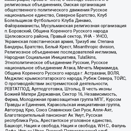
религиозных объединениях, Омская организация
общественного политического движения Русское
национальное единство, Северное Братство, Клуб
Болельщиков Футбольного Клуба Динамо,
Файзрахманисты, Мусульманская религиозная организация
п. Боровский, Община Коренного Русского народа
Щелковского района, Правый сектор, УНА - УНСО,
Украинская повстанческая армия, Тризуб им. Степана
Бандеры, Братство, Белый Крест, Misanthropic division,
Религиозное объединение последователей инглиизма,
Народная Социальная Инициатива, TulaSkins,
Этнополитическое объединение Русские, Русское
национальное объединение Атака, Мечеть Мирмамеда,
Община Коренного Русского народа г. Астрахани, ВОЛЯ,
Меджлис крымскотатарского народа, Рубеж Севера, ТОЙС,
О противодействии экстремистской деятельности,
РЕВТАТПОД, Артподготовка, Штольц, В честь иконы
Божией Матери Державная, Сектор 16, Независимость,
Фирма, Молодежная правозащитная группа МПГ, Курсом
Правды и Единения, Каракольская инициативная группа,
Автоград Крю, Союз Славянских Сил Руси, Алля-Аят,
Благотворительный пансионат Ак Умут, Русская
республика Русь, Арестантское уголовное единство,
Башкорт, Нация и свобода, Нация и свобода, W.H.С., Фалунь