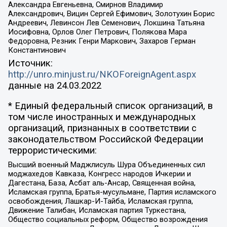
Александра Евгеньевна, Смирнов Владимир
Александрович, Вицин Сергей Ефимович, Золотухин Борис
Андреевич, Левинсон Лев Семенович, Локшина Татьяна
Иосифовна, Орлов Олег Петрович, Полякова Мара
Федоровна, Резник Генри Маркович, Захаров Герман
Константинович
Источник:
http://unro.minjust.ru/NKOForeignAgent.aspx
данные на
24.03.2022
* Единый федеральный список организаций, в
том числе иностранных и международных
организаций, признанных в соответствии с
законодательством Российской Федерации
террористическими:
Высший военный Маджлисуль Шура Объединенных сил
моджахедов Кавказа, Конгресс народов Ичкерии и
Дагестана, База, Асбат аль-Ансар, Священная война,
Исламская группа, Братья-мусульмане, Партия исламского
освобождения, Лашкар-И-Тайба, Исламская группа,
Движение Талибан, Исламская партия Туркестана,
Общество социальных реформ, Общество возрождения