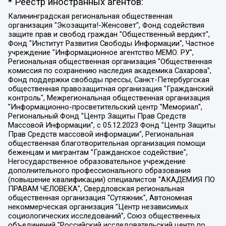
* Реестр иностранных агентов:
Калининградская региональная общественная организация "Экозащита!-Женсовет", Фонд содействия защите прав и свобод граждан "Общественный вердикт", Фонд "Институт Развития Свободы Информации", Частное учреждение "Информационное агентство МЕМО. РУ", Региональная общественная организация "Общественная комиссия по сохранению наследия академика Сахарова", Фонд поддержки свободы прессы, Санкт-Петербургская общественная правозащитная организация "Гражданский контроль", Межрегиональная общественная организация "Информационно-просветительский центр "Мемориал", Региональный Фонд "Центр Защиты Прав Средств Массовой Информации", с 05.12.2023 Фонд "Центр Защиты Прав Средств массовой информации", Региональная общественная благотворительная организация помощи беженцам и мигрантам "Гражданское содействие", Негосударственное образовательное учреждение дополнительного профессионального образования (повышение квалификации) специалистов "АКАДЕМИЯ ПО ПРАВАМ ЧЕЛОВЕКА", Свердловская региональная общественная организация "Сутяжник", Автономная некоммерческая организация "Центр независимых социологических исследований", Союз общественных объединений "Российский исследовательский центр по правам человека", Региональное общественное учреждение научно-информационный центр "МЕМОРИАЛ", Некоммерческая организация "Фонд защиты гласности", Автономная некоммерческая организация "Институт прав человека", Городская общественная организация "Екатеринбургское общество "МЕМОРИАЛ", Городская общественная организация "Рязанское историко-просветительское и правозащитное общество "Мемориал" (Рязанский Мемориал), Челябинский региональный орган общественной самодеятельности – женское общественное объединение "Женщины Евразии", Челябинский региональный орган общественной самодеятельности "Уральская правозащитная группа", Фонд содействия защите здоровья и социальной справедливости имени Андрея Рылькова, Автономная Некоммерческая Организация "Аналитический Центр Юрия Левады", Автономная некоммерческая организация социальной поддержки населения "Проект Апрель", Региональная общественная организация помощи женщинам и детям, находящимся в кризисной ситуации "Информационно-методический центр "Анна", Фонд содействия развитию массовых коммуникаций и правовому просвещению "Так-так-Так", Фонд содействия устойчивому развитию "Серебряная тайга", Свердловский региональный общественный фонд социальных проектов "Новое время", "Idel.Реалии", Кавказ.Реалии, Крым.Реалии, Телеканал Настоящее Время, Татаро-башкирская служба Радио Свобода (Azatliq Radiosi), Радио Свободная Европа/Радио Свобода (PCE/PC), "Сибирь.Реалии", "Фактограф", Благотворительный фонд помощи осужденным и их семьям, Автономная некоммерческая организация "Институт глобализации и социальных движений", Фонд "В защиту прав заключенных", Частное учреждение "Центр поддержки и содействия развитию средств массовой информации", Пензенский региональный общественный благотворительный фонд "Гражданский союз", "Север.Реалии", Некоммерческая организация Фонд "Правовая инициатива", Общество с ограниченной ответственностью "Радио Свободная Европа/Радио Свобода", Чешское информационное агентство "MEDIUM-ORIENT", Красноярская региональная общественная организация "Мы против СПИДа", Камалягин Денис Николаевич, Маркелов Сергей Евгеньевич, Пономарев Лев Александрович, Савицкая Людмила Алексеевна, Автономная некоммерческая организация "Центр по работе с проблемой насилия "НАСИЛИЮ.НЕТ", Межрегиональный профессиональный союз работников здравоохранения "Альянс врачей", Юридическое лицо, зарегистрированное в Латвийской Республике, SIA "Medusa Project" (регистрационный номер 40103797863, дата регистрации 10.06.2014), Некоммерческая организация "Фонд по борьбе с коррупцией", Автономная некоммерческая организация "Институт права и публичной политики", Баданин Роман Сергеевич, Гликин Максим Александрович, Железнова Мария Михайловна, Лукьянова Юлия Сергеевна, Маетная Елизавета Витальевна, Маняхин Петр Борисович, Чуракова Ольга Владимировна, Ярош Юлия Петровна, Юридическое лицо "The Insider SIA", зарегистрированное в Риге, Латвийская Республика (дата регистрации 26.06.2015), являющееся администратором доменного имени интернет-издания "The Insider SIA", https://theins.ru, Постернак Алексей Евгеньевич, Рубин Михаил Аркадьевич, Анин Роман Александрович, Юридическое лицо Istories fonds, зарегистрированное в Латвийской Республике (регистрационный номер 50008295751, дата регистрации 24.02.2020), Великовский Дмитрий Александрович, Долинина Ирина Николаевна, Мароховская Алеся Алексеевна, Шлейнов Роман Юрьевич, Шмагун Олеся Валентиновна, Общество с ограниченной ответственностью "Альтаир 2021", Общество с ограниченной ответственностью "Вега 2021", Общество с ограниченной ответственностью "Главный редактор 2021", Общество с ограниченной ответственностью "Ромашки монолит", Важенков Артем Валерьевич, Ивановская областная общественная организация "Центр гендерных исследований", Гурман Юрий Альбертович, Медиапроект "ОВД-Инфо", Егоров Владимир Владимирович, Жилинский Владимир Александрович, Общество с ограниченной ответственностью "ЗП", Иванова София Юрьевна, Карезина Инна Павловна, Кильтау Екатерина Викторовна, Петров Алексей Викторович, Пискунов Сергей Евгеньевич, Смирнов Сергей Сергеевич, Тихонов Михаил Сергеевич, Общество с ограниченной ответственностью "ЖУРНАЛИСТ-ИНОСТРАННЫЙ АГЕНТ", Арапова Галина Юрьевна, Вольтская Татьяна Анатольевна, Американская компания "Mason G.E.S. Anonymous Foundation" (США), являющаяся владельцем интернет-издания https://mnews.world/, Компания "Stichting Bellingcat", зарегистрированная в Нидерландах (дата регистрации 11.07.2018), Захаров Андрей Вячеславович, Клепиковская Екатерина Дмитриевна, Общество с ограниченной ответственностью "МЕМО", Перл Роман Александрович, Симонов Евгений Алексеевич, Соловьева Елена Анатольевна, Сотников Даниил Владимирович, Сурначева Елизавета Дмитриевна, Автономная некоммерческая организация по защите прав человека и информированию населения "Якутия – Наше Мнение", Общество с ограниченной ответственностью "Москоу диджитал медиа", с 26.01.2023 Общество с ограниченной ответственностью "Чайка Белые сады", Ветошкина Валерия Валерьевна, Заговора Максим Александрович, Межрегиональное общественное движение "Российская ЛГБТ - сеть", Оленичев Максим Владимирович, Павлов Иван Юрьевич, Скворцова Елена Сергеевна, Общество с ограниченной ответственностью "Как бы инагент", Кочетков Игорь Викторович, Общество с ограниченной ответственностью "Честные выборы", Еланчик Олег Александрович, Общество с ограниченной ответственностью "Нобелевский призыв", Гималова Регина Эмилевна, Григорьев Андрей Валерьевич, Григорьева Алина Александровна, Ассоциация по содействию защите прав призывников, альтернативнослужащих и военнослужащих "Правозащитная группа "Гражданин.Армия.Право", Хисамова Регина Фаритовна, Автономная некоммерческая организация по реализации социально-правовых программ "Лилит", Дальневосточное общественное движение "Маяк", Санкт-Петербургская ЛГБТ-инициативная группа "Выход", Инициативная группа ЛГБТ+ "Реверс", Алексеев Андрей Викторович, Бекбулатова Таисия Львовна, Беляев Иван Михайлович, Владыкина Елена Сергеевна, Гельман Марат Александрович, Никульшина Вероника Юрьевна, Толоконникова Надежда Андреевна, Шендерович Виктор Анатольевич, Общество с ограниченной ответственностью "Данное сообщение", Общество с ограниченной ответственностью Издательский дом "Новая глава", Айнбиндер Александра Александровна, Московский комьюнити-центр для ЛГБТ+инициатив, Благотворительный фонд развития филантропии, Deutsche Welle (Германия, Kurt-Schumacher-Strasse 3, 53113 Bonn), Борзунова Мария Михайловна, Воробьев Виктор Викторович, Голубева Анна Львовна, Константинова Алла Михайловна, Малкова Ирина Владимировна, Мурадов Мурад Абдулгалимович, Осетинская Елизавета Николаевна, Понасенков Евгений Николаевич, Ганапольский Матвей Юрьевич, Киселев Евгений Алексеевич, Борухович Ирина Григорьевна, Дремин Иван Тимофеевич, Дубровский Дмитрий Викторович, Красноярская региональная общественная организация поддержки и развития альтернативных образовательных технологий и межкультурных коммуникаций "ИНТЕРРА", Маяковская Екатерина Алексеевна, Фейгин Марк Захарович, Филимонов Андрей Викторович, Дзугкоева Регина Николаевна, Доброхотов Роман Александрович, Дудь Юрий Александрович, Елкин Сергей Владимирович, Кругликов Кирилл Игоревич, Сабунаева Мария Леонидовна, Семенов Алексей Владимирович, Шаинян Карен Багратович, Шульман Екатерина Михайловна, Асафьев Артур Валерьевич, Вахштайн Виктор Семенович, Венедиктов Алексей Алексеевич, Лушникова Екатерина Евгеньевна, Волков Леонид Михайлович, Невзоров Александр Глебович, Пархоменко Сергей Борисович, Сироткин Ярослав Николаевич, Кара-Мурза Владимир Владимирович, Баранова Наталья Владимировна, Гозман Леонид Яковлевич, Кагарлицкий Борис Юльевич, Климарев Михаил Валерьевич, Милов Владимир Станиславович, Автономная некоммерческая организация Краснодарский центр современного искусства "Типография", Моргенштерн Алишер Тагирович, Соболь Любовь Эдуардовна, Общество с ограниченной ответственностью "ЛИЗА НОРМ", Каспаров Гарри Кимович, Ходорковский Михаил Борисович, Общество с ограниченной ответственностью "Апрельские тезисы", Данилович Ирина Брониславовна, Кашин Олег Владимирович, Петров Николай Владимирович, Пивоваров Алексей Владимирович, Соколов Михаил Владимирович, Цветкова Юлия Владимировна, Чичваркин Евгений Александрович, Комитет против пыток/Команда против пыток, Общество с ограниченной ответственностью "Первый научный", Общество с ограниченной ответственностью "Вертолет и ко", Белоцерковская Вероника Борисовна, Кац Максим Евгеньевич, Лазарева Татьяна Юрьевна, Шаведдинов Руслан Табризович, Яшин Илья Валерьевич, Общество с ограниченной ответственностью "Иноагент ААВ", Алешковский Дмитрий Петрович, Альбац Евгения Марковна, Быков Дмитрий Львович, Галямина Юлия Евгеньевна, Лойко Сергей Леонидович, Мартынов Кирилл Константинович, Медведев Сергей Александрович, Крашенинников Федор Геннадиевич, Гордеева Катерина Вл