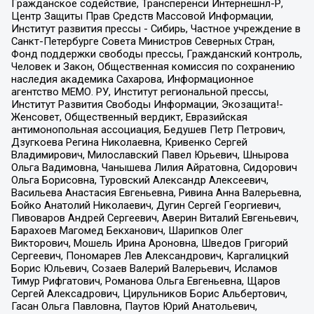
Гражданское содействие, Трансперенси Интернешнл-Р,
Центр Защиты Прав Средств Массовой Информации,
Институт развития прессы - Сибирь, Частное учреждение в
Санкт-Петербурге Совета Министров Северных Стран,
Фонд поддержки свободы прессы, Гражданский контроль,
Человек и Закон, Общественная комиссия по сохранению
наследия академика Сахарова, Информационное
агентство МЕМО. РУ, Институт региональной прессы,
Институт Развития Свободы Информации, Экозащита!-
Женсовет, Общественный вердикт, Евразийская
антимонопольная ассоциация, Бедушев Петр Петрович,
Дзугкоева Регина Николаевна, Кривенко Сергей
Владимирович, Милославский Павел Юрьевич, Шнырова
Ольга Вадимовна, Чанышева Лилия Айратовна, Сидорович
Ольга Борисовна, Туровский Александр Алексеевич,
Васильева Анастасия Евгеньевна, Ривина Анна Валерьевна,
Бойко Анатолий Николаевич, Дугин Сергей Георгиевич,
Пивоваров Андрей Сергеевич, Аверин Виталий Евгеньевич,
Барахоев Магомед Бекханович, Шарипков Олег
Викторович, Мошель Ирина Ароновна, Шведов Григорий
Сергеевич, Пономарев Лев Александрович, Каргалицкий
Борис Юльевич, Созаев Валерий Валерьевич, Исламов
Тимур Рифгатович, Романова Ольга Евгеньевна, Щаров
Сергей Алексадрович, Цирульников Борис Альбертович,
Гасан Ольга Павловна, Паутов Юрий Анатольевич,