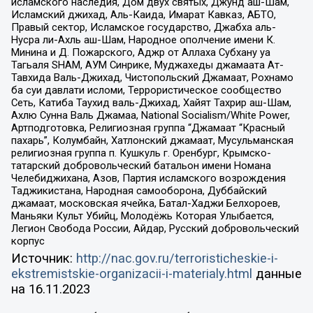
исламского наследия, Дом двух святых, Джунд аш-Шам,
Исламский джихад, Аль-Каида, Имарат Кавказ, АБТО,
Правый сектор, Исламское государство, Джабха аль-
Нусра ли-Ахль аш-Шам, Народное ополчение имени К.
Минина и Д. Пожарского, Аджр от Аллаха Субхану уа
Тагьаля SHAM, АУМ Синрике, Муджахеды джамаата Ат-
Тавхида Валь-Джихад, Чистопольский Джамаат, Рохнамо
ба суи давлати исломи, Террористическое сообщество
Сеть, Катиба Таухид валь-Джихад, Хайят Тахрир аш-Шам,
Ахлю Сунна Валь Джамаа, National Socialism/White Power,
Артподготовка, Религиозная группа “Джамаат “Красный
пахарь”, Колумбайн, Хатлонский джамаат, Мусульманская
религиозная группа п. Кушкуль г. Оренбург, Крымско-
татарский добровольческий батальон имени Номана
Челебиджихана, Азов, Партия исламского возрождения
Таджикистана, Народная самооборона, Дуббайский
джамаат, московская ячейка, Батал-Хаджи Белхороев,
Маньяки Культ Убийц, Молодёжь Которая Улыбается,
Легион Свобода России, Айдар, Русский добровольческий
корпус
Источник:
http://nac.gov.ru/terroristicheskie-i-
ekstremistskie-organizacii-i-materialy.html
данные
на
16.11.2023