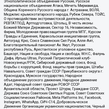
Этнополитическое объединение Русские, Русское
национальное объединение Атака, Мечеть Мирмамеда,
Община Коренного Русского народа г. Астрахани, ВОЛЯ,
Меджлис крымскотатарского народа, Рубеж Севера, ТОЙС,
О противодействии экстремистской деятельности,
РЕВТАТПОД, Артподготовка, Штольц, В честь иконы
Божией Матери Державная, Сектор 16, Независимость,
Фирма, Молодежная правозащитная группа МПГ, Курсом
Правды и Единения, Каракольская инициативная группа,
Автоград Крю, Союз Славянских Сил Руси, Алля-Аят,
Благотворительный пансионат Ак Умут, Русская
республика Русь, Арестантское уголовное единство,
Башкорт, Нация и свобода, Нация и свобода, W.H.С., Фалунь
Дафа, Иртыш Ultras, Русский Патриотический клуб-
Новокузнецк/РПК, Сибирский державный союз, Фонд
борьбы с коррупцией, Фонд защиты прав граждан, Штабы
Навального, Совет граждан СССР Прикубанского округа г.
Краснодара, Мужское государство, Народное
объединение русского движения, Народное движение
Адат, Народный совет граждан РСФСР СССР
Архангельской области, Проект Штурм, Граждане СССР,
Держава Союз Советских Светлых Родов, Совет Советских
Социалистических Районов, Meta Platforms Inc, Facebook,
Instagram, WhatsApp, СИЧ-С14, Добровольческое
Движение Организации украинских националистов, Черный