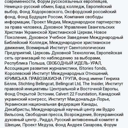
современности, Форум русскоязычных европейцев,
Немецко-русский обмен, Бард колледж, Европейский
выбор, Фонд Ходорковского, Оксфордский российский
фонд, Фонд Будущее России, Компания свободы
информации, Проект Медиа, Международное партнерство
за права человека, Духовное Управление Евангельских
Христиан Украинской Христианской Церкви, Новое
Поколение, Духовное Учебное Заведение Международный
Библейский Колледж, Международное христианское
движение, Всемирный Институт Саентологических
Предприятий, Церковь Духовной Технологии, Европейская
сеть организаций по наблюдению за выборами,
Республика Польша, СВОБОДНЫЙ ИДЕЛЬ-УРАЛ,
Ассоциация развития журналистики, IStories fonds,
Королевский Институт Международных Отношений,
КРИМСЬКА ПРАВОЗАХИСНА ГРУПА, Фонд имени Генриха
Бёлля, Stichting Bellingcat, Bellingcat Ltd, The Insider, Институт
правовой инициативы Центральной и Восточной Европы,
Фонд Открытой Эстонии, Calvert 22 Foundation, Канадский
украинский конгресс, Институт Макдональда-Лорье,
Украинская национальная федерация Канады,
Декабристы, Международный научный центр им Вудро
Вильсона, Свободная пресса, Возрождение, Всеукраинский
духовный центр , Риддл, Русский антивоенный комитет в
Швеции, Проект Медуза, Фонд Андрея Сахарова, Форум