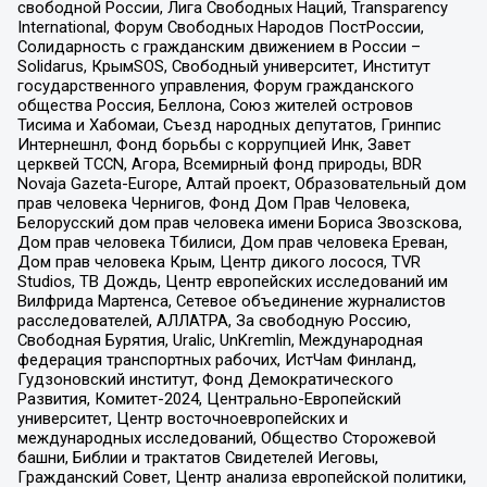
свободной России, Лига Свободных Наций, Transparеncy
International, Форум Свободных Народов ПостРоссии,
Солидарность с гражданским движением в России –
Solidarus, КрымSOS, Свободный университет, Институт
государственного управления, Форум гражданского
общества Россия, Беллона, Союз жителей островов
Тисима и Хабомаи, Съезд народных депутатов, Гринпис
Интернешнл, Фонд борьбы с коррупцией Инк, Завет
церквей TCCN, Агора, Всемирный фонд природы, BDR
Novaja Gazeta-Europe, Алтай проект, Образовательный дом
прав человека Чернигов, Фонд Дом Прав Человека,
Белорусский дом прав человека имени Бориса Звозскова,
Дом прав человека Тбилиси, Дом прав человека Ереван,
Дом прав человека Крым, Центр дикого лосося, TVR
Studios, ТВ Дождь, Центр европейских исследований им
Вилфрида Мартенса, Сетевое объединение журналистов
расследователей, АЛЛАТРА, За свободную Россию,
Свободная Бурятия, Uralic, UnKremlin, Международная
федерация транспортных рабочих, ИстЧам Финланд,
Гудзоновский институт, Фонд Демократического
Развития, Комитет-2024, Центрально-Европейский
университет, Центр восточноевропейских и
международных исследований, Общество Сторожевой
башни, Библии и трактатов Свидетелей Иеговы,
Гражданский Совет, Центр анализа европейской политики,