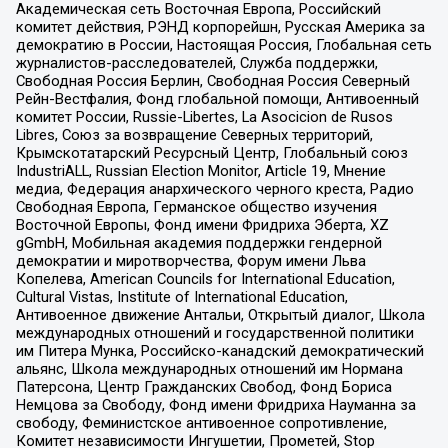
Академическая сеть Восточная Европа, Российский
комитет действия, РЭНД корпорейшн, Русская Америка за
демократию в России, Настоящая Россия, Глобальная сеть
журналистов-расследователей, Служба поддержки,
Свободная Россия Берлин, Свободная Россия Северный
Рейн-Вестфалия, Фонд глобальной помощи, Антивоенный
комитет России, Russie-Libertes, La Asocicion de Rusos
Libres, Союз за возвращение Северных территорий,
Крымскотатарский Ресурсный Центр, Глобальный союз
IndustriALL, Russian Election Monitor, Article 19, Мнение
медиа, Федерация анархического черного креста, Радио
Свободная Европа, Германское общество изучения
Восточной Европы, Фонд имени Фридриха Эберта, XZ
gGmbH, Мобильная академия поддержки гендерной
демократии и миротворчества, Форум имени Льва
Копелева, American Councils for International Education,
Cultural Vistas, Institute of International Education,
Антивоенное движение Антальи, Открытый диалог, Школа
международных отношений и государственной политики
им Питера Мунка, Российско-канадский демократический
альянс, Школа международных отношений им Нормана
Патерсона, Центр Гражданских Свобод, Фонд Бориса
Немцова за Свободу, Фонд имени Фридриха Науманна за
свободу, Феминистское антивоенное сопротивление,
Комитет независимости Ингушетии, Прометей, Stop