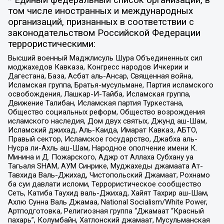
* Единый федеральный список организаций, в
том числе иностранных и международных
организаций, признанных в соответствии с
законодательством Российской Федерации
террористическими:
Высший военный Маджлисуль Шура Объединенных сил
моджахедов Кавказа, Конгресс народов Ичкерии и
Дагестана, База, Асбат аль-Ансар, Священная война,
Исламская группа, Братья-мусульмане, Партия исламского
освобождения, Лашкар-И-Тайба, Исламская группа,
Движение Талибан, Исламская партия Туркестана,
Общество социальных реформ, Общество возрождения
исламского наследия, Дом двух святых, Джунд аш-Шам,
Исламский джихад, Аль-Каида, Имарат Кавказ, АБТО,
Правый сектор, Исламское государство, Джабха аль-
Нусра ли-Ахль аш-Шам, Народное ополчение имени К.
Минина и Д. Пожарского, Аджр от Аллаха Субхану уа
Тагьаля SHAM, АУМ Синрике, Муджахеды джамаата Ат-
Тавхида Валь-Джихад, Чистопольский Джамаат, Рохнамо
ба суи давлати исломи, Террористическое сообщество
Сеть, Катиба Таухид валь-Джихад, Хайят Тахрир аш-Шам,
Ахлю Сунна Валь Джамаа, National Socialism/White Power,
Артподготовка, Религиозная группа “Джамаат “Красный
пахарь”, Колумбайн, Хатлонский джамаат, Мусульманская