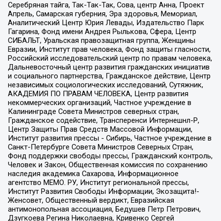
Серебряная тайга, Так-Так-Так, Сова, центр Анна, Проект
Апрель, Самарская губерния, Эра здоровья, Мемориал,
Аналитический Центр Юрия Левады, Издательство Парк
Гагарина, Фонд имени Андрея Рылькова, Сфера, Центр
СИБАЛЬТ, Уральская правозащитная группа, Женщины
Евразии, Институт прав человека, Фонд защиты гласности,
Российский исследовательский центр по правам человека,
Дальневосточный центр развития гражданских инициатив
и социального партнерства, Гражданское действие, Центр
независимых социологических исследований, Сутяжник,
АКАДЕМИЯ ПО ПРАВАМ ЧЕЛОВЕКА, Центр развития
некоммерческих организаций, Частное учреждение в
Калининграде Совета Министров северных стран,
Гражданское содействие, Трансперенси Интернешнл-Р,
Центр Защиты Прав Средств Массовой Информации,
Институт развития прессы - Сибирь, Частное учреждение в
Санкт-Петербурге Совета Министров Северных Стран,
Фонд поддержки свободы прессы, Гражданский контроль,
Человек и Закон, Общественная комиссия по сохранению
наследия академика Сахарова, Информационное
агентство МЕМО. РУ, Институт региональной прессы,
Институт Развития Свободы Информации, Экозащита!-
Женсовет, Общественный вердикт, Евразийская
антимонопольная ассоциация, Бедушев Петр Петрович,
Дзугкоева Регина Николаевна, Кривенко Сергей