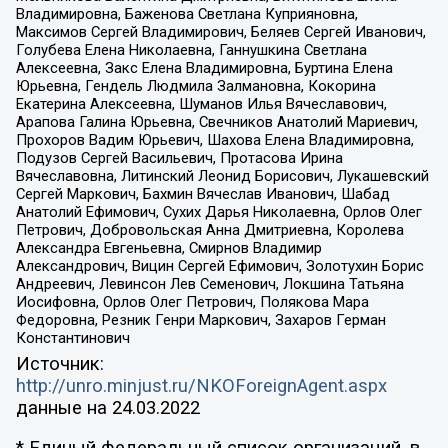
Владимировна, Баженова Светлана Куприяновна,
Максимов Сергей Владимирович, Беляев Сергей Иванович,
Голубева Елена Николаевна, Ганнушкина Светлана
Алексеевна, Закс Елена Владимировна, Буртина Елена
Юрьевна, Гендель Людмила Залмановна, Кокорина
Екатерина Алексеевна, Шуманов Илья Вячеславович,
Арапова Галина Юрьевна, Свечников Анатолий Мариевич,
Прохоров Вадим Юрьевич, Шахова Елена Владимировна,
Подузов Сергей Васильевич, Протасова Ирина
Вячеславовна, Литинский Леонид Борисович, Лукашевский
Сергей Маркович, Бахмин Вячеслав Иванович, Шабад
Анатолий Ефимович, Сухих Дарья Николаевна, Орлов Олег
Петрович, Добровольская Анна Дмитриевна, Королева
Александра Евгеньевна, Смирнов Владимир
Александрович, Вицин Сергей Ефимович, Золотухин Борис
Андреевич, Левинсон Лев Семенович, Локшина Татьяна
Иосифовна, Орлов Олег Петрович, Полякова Мара
Федоровна, Резник Генри Маркович, Захаров Герман
Константинович
Источник:
http://unro.minjust.ru/NKOForeignAgent.aspx
данные на
24.03.2022