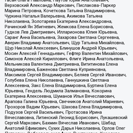
Гасан Ольга Павловна, Паутов Юрий Анатольевич,
Верховский Александр Маркович, Пислакова-Паркер
Марина Петровна, Кочеткова Татьяна Владимировна,
Чуркина Наталья Валерьевна, Акимова Татьяна
Николаевна, Золотарева Екатерина Александровна,
Рачинский Ян Збигневич, Жемкова Елена Борисовна,
Гудков Лев Дмитриевич, Илларионова Юлия Юрьевна,
Саранг Анна Васильевна, Захарова Светлана Сергеевна,
Аверин Владимир Анатольевич, Щур Татьяна Михайловна,
Щур Николай Алексеевич, Блинушов Андрей Юрьевич,
Мосин Алексей Геннадьевич, Гефтер Валентин Михайлович,
Симонов Алексей Кириллович, Флиге Ирина Анатольевна,
Мельникова Валентина Дмитриевна, Вититинова Елена
Владимировна, Баженова Светлана Куприяновна,
Максимов Сергей Владимирович, Беляев Сергей Иванович,
Голубева Елена Николаевна, Ганнушкина Светлана
Алексеевна, Закс Елена Владимировна, Буртина Елена
Юрьевна, Гендель Людмила Залмановна, Кокорина
Екатерина Алексеевна, Шуманов Илья Вячеславович,
Арапова Галина Юрьевна, Свечников Анатолий Мариевич,
Прохоров Вадим Юрьевич, Шахова Елена Владимировна,
Подузов Сергей Васильевич, Протасова Ирина
Вячеславовна, Литинский Леонид Борисович, Лукашевский
Сергей Маркович, Бахмин Вячеслав Иванович, Шабад
Анатолий Ефимович, Сухих Дарья Николаевна, Орлов Олег