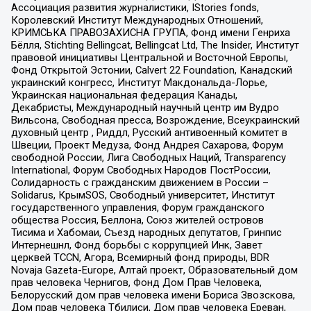
Ассоциация развития журналистики, IStories fonds,
Королевский Институт Международных Отношений,
КРИМСЬКА ПРАВОЗАХИСНА ГРУПА, Фонд имени Генриха
Бёлля, Stichting Bellingcat, Bellingcat Ltd, The Insider, Институт
правовой инициативы Центральной и Восточной Европы,
Фонд Открытой Эстонии, Calvert 22 Foundation, Канадский
украинский конгресс, Институт Макдональда-Лорье,
Украинская национальная федерация Канады,
Декабристы, Международный научный центр им Вудро
Вильсона, Свободная пресса, Возрождение, Всеукраинский
духовный центр , Риддл, Русский антивоенный комитет в
Швеции, Проект Медуза, Фонд Андрея Сахарова, Форум
свободной России, Лига Свободных Наций, Transparеncy
International, Форум Свободных Народов ПостРоссии,
Солидарность с гражданским движением в России –
Solidarus, КрымSOS, Свободный университет, Институт
государственного управления, Форум гражданского
общества Россия, Беллона, Союз жителей островов
Тисима и Хабомаи, Съезд народных депутатов, Гринпис
Интернешнл, Фонд борьбы с коррупцией Инк, Завет
церквей TCCN, Агора, Всемирный фонд природы, BDR
Novaja Gazeta-Europe, Алтай проект, Образовательный дом
прав человека Чернигов, Фонд Дом Прав Человека,
Белорусский дом прав человека имени Бориса Звозскова,
Дом прав человека Тбилиси, Дом прав человека Ереван,