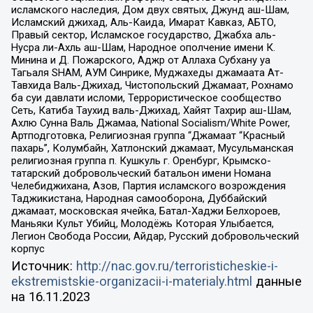
исламского наследия, Дом двух святых, Джунд аш-Шам,
Исламский джихад, Аль-Каида, Имарат Кавказ, АБТО,
Правый сектор, Исламское государство, Джабха аль-
Нусра ли-Ахль аш-Шам, Народное ополчение имени К.
Минина и Д. Пожарского, Аджр от Аллаха Субхану уа
Тагьаля SHAM, АУМ Синрике, Муджахеды джамаата Ат-
Тавхида Валь-Джихад, Чистопольский Джамаат, Рохнамо
ба суи давлати исломи, Террористическое сообщество
Сеть, Катиба Таухид валь-Джихад, Хайят Тахрир аш-Шам,
Ахлю Сунна Валь Джамаа, National Socialism/White Power,
Артподготовка, Религиозная группа “Джамаат “Красный
пахарь”, Колумбайн, Хатлонский джамаат, Мусульманская
религиозная группа п. Кушкуль г. Оренбург, Крымско-
татарский добровольческий батальон имени Номана
Челебиджихана, Азов, Партия исламского возрождения
Таджикистана, Народная самооборона, Дуббайский
джамаат, московская ячейка, Батал-Хаджи Белхороев,
Маньяки Культ Убийц, Молодёжь Которая Улыбается,
Легион Свобода России, Айдар, Русский добровольческий
корпус
Источник:
http://nac.gov.ru/terroristicheskie-i-
ekstremistskie-organizacii-i-materialy.html
данные
на
16.11.2023