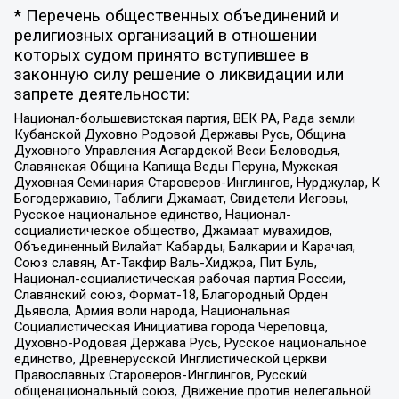
* Перечень общественных объединений и
религиозных организаций в отношении
которых судом принято вступившее в
законную силу решение о ликвидации или
запрете деятельности:
Национал-большевистская партия, ВЕК РА, Рада земли
Кубанской Духовно Родовой Державы Русь, Община
Духовного Управления Асгардской Веси Беловодья,
Славянская Община Капища Веды Перуна, Мужская
Духовная Семинария Староверов-Инглингов, Нурджулар, К
Богодержавию, Таблиги Джамаат, Свидетели Иеговы,
Русское национальное единство, Национал-
социалистическое общество, Джамаат мувахидов,
Объединенный Вилайат Кабарды, Балкарии и Карачая,
Союз славян, Ат-Такфир Валь-Хиджра, Пит Буль,
Национал-социалистическая рабочая партия России,
Славянский союз, Формат-18, Благородный Орден
Дьявола, Армия воли народа, Национальная
Социалистическая Инициатива города Череповца,
Духовно-Родовая Держава Русь, Русское национальное
единство, Древнерусской Инглистической церкви
Православных Староверов-Инглингов, Русский
общенациональный союз, Движение против нелегальной