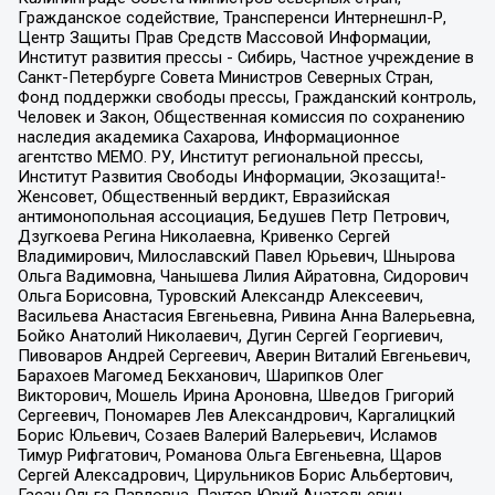
Гражданское содействие, Трансперенси Интернешнл-Р,
Центр Защиты Прав Средств Массовой Информации,
Институт развития прессы - Сибирь, Частное учреждение в
Санкт-Петербурге Совета Министров Северных Стран,
Фонд поддержки свободы прессы, Гражданский контроль,
Человек и Закон, Общественная комиссия по сохранению
наследия академика Сахарова, Информационное
агентство МЕМО. РУ, Институт региональной прессы,
Институт Развития Свободы Информации, Экозащита!-
Женсовет, Общественный вердикт, Евразийская
антимонопольная ассоциация, Бедушев Петр Петрович,
Дзугкоева Регина Николаевна, Кривенко Сергей
Владимирович, Милославский Павел Юрьевич, Шнырова
Ольга Вадимовна, Чанышева Лилия Айратовна, Сидорович
Ольга Борисовна, Туровский Александр Алексеевич,
Васильева Анастасия Евгеньевна, Ривина Анна Валерьевна,
Бойко Анатолий Николаевич, Дугин Сергей Георгиевич,
Пивоваров Андрей Сергеевич, Аверин Виталий Евгеньевич,
Барахоев Магомед Бекханович, Шарипков Олег
Викторович, Мошель Ирина Ароновна, Шведов Григорий
Сергеевич, Пономарев Лев Александрович, Каргалицкий
Борис Юльевич, Созаев Валерий Валерьевич, Исламов
Тимур Рифгатович, Романова Ольга Евгеньевна, Щаров
Сергей Алексадрович, Цирульников Борис Альбертович,