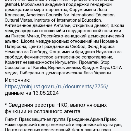
gGmbH, Мобильная академия поддержки гендерной
демократии и миротворчества, Форум имени Льва
Копелева, American Councils for International Education,
Cultural Vistas, Institute of International Education,
Антивоенное движение Антальи, Открытый диалог, Школа
международных отношений и государственной политики
им Питера Мунка, Российско-канадский демократический
альянс, Школа международных отношений им Нормана
Патерсона, Центр Гражданских Свобод, Фонд Бориса
Немцова за Свободу, Фонд имени Фридриха Науманна за
свободу, Феминистское антивоенное сопротивление,
Комитет независимости Ингушетии, Прометей, Stop
Occupation of Karelia, Вернись живым, Фридом Хаус, СОТА
медиа, Либерально-демократическая Лига Украины
Источник:
https://minjust.gov.ru/ru/documents/7756/
данные на
13.05.2024
* Сведения реестра НКО, выполняющих
функции иностранного агента:
Лилит, Правозащитная группа Гражданин.Армия.Право,
Нижегородский центр немецкой и европейской культуры,
Центр гендерных исследований, Фонд защиты прав