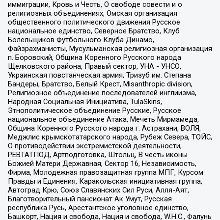
иммиграции, Кровь и Честь, О свободе совести и о
религиозных объединениях, Омская организация
общественного политического движения Русское
национальное единство, Северное Братство, Клуб
Болельщиков Футбольного Клуба Динамо,
Файзрахманисты, Мусульманская религиозная организация
п. Боровский, Община Коренного Русского народа
Щелковского района, Правый сектор, УНА - УНСО,
Украинская повстанческая армия, Тризуб им. Степана
Бандеры, Братство, Белый Крест, Misanthropic division,
Религиозное объединение последователей инглиизма,
Народная Социальная Инициатива, TulaSkins,
Этнополитическое объединение Русские, Русское
национальное объединение Атака, Мечеть Мирмамеда,
Община Коренного Русского народа г. Астрахани, ВОЛЯ,
Меджлис крымскотатарского народа, Рубеж Севера, ТОЙС,
О противодействии экстремистской деятельности,
РЕВТАТПОД, Артподготовка, Штольц, В честь иконы
Божией Матери Державная, Сектор 16, Независимость,
Фирма, Молодежная правозащитная группа МПГ, Курсом
Правды и Единения, Каракольская инициативная группа,
Автоград Крю, Союз Славянских Сил Руси, Алля-Аят,
Благотворительный пансионат Ак Умут, Русская
республика Русь, Арестантское уголовное единство,
Башкорт, Нация и свобода, Нация и свобода, W.H.С., Фалунь