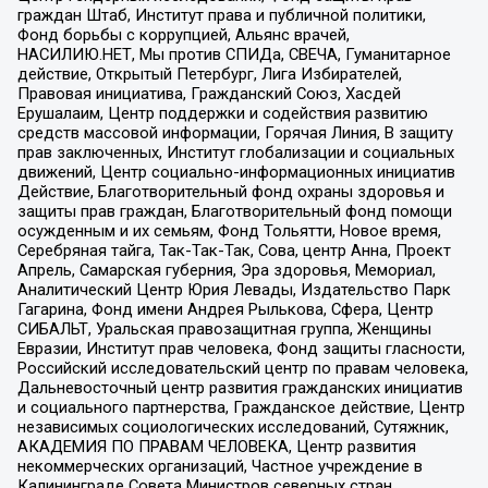
граждан Штаб, Институт права и публичной политики,
Фонд борьбы с коррупцией, Альянс врачей,
НАСИЛИЮ.НЕТ, Мы против СПИДа, СВЕЧА, Гуманитарное
действие, Открытый Петербург, Лига Избирателей,
Правовая инициатива, Гражданский Союз, Хасдей
Ерушалаим, Центр поддержки и содействия развитию
средств массовой информации, Горячая Линия, В защиту
прав заключенных, Институт глобализации и социальных
движений, Центр социально-информационных инициатив
Действие, Благотворительный фонд охраны здоровья и
защиты прав граждан, Благотворительный фонд помощи
осужденным и их семьям, Фонд Тольятти, Новое время,
Серебряная тайга, Так-Так-Так, Сова, центр Анна, Проект
Апрель, Самарская губерния, Эра здоровья, Мемориал,
Аналитический Центр Юрия Левады, Издательство Парк
Гагарина, Фонд имени Андрея Рылькова, Сфера, Центр
СИБАЛЬТ, Уральская правозащитная группа, Женщины
Евразии, Институт прав человека, Фонд защиты гласности,
Российский исследовательский центр по правам человека,
Дальневосточный центр развития гражданских инициатив
и социального партнерства, Гражданское действие, Центр
независимых социологических исследований, Сутяжник,
АКАДЕМИЯ ПО ПРАВАМ ЧЕЛОВЕКА, Центр развития
некоммерческих организаций, Частное учреждение в
Калининграде Совета Министров северных стран,