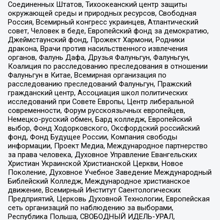
Соединенных Штатов, Тихоокеанский центр защиты
окружающей среды и природных ресурсов, Свободная
Россия, Всемирный конгресс украинцев, Атлантический
совет, Человек в беде, Европейский фонд за демократию,
Джеймстаунский фонд, Прожект Хармони, Родники
дракона, Врачи против насильственного извлечения
органов, Фалунь Дафа, Друзья Фалуньгун, Фалуньгун,
Коалиция по расследованию преследования в отношении
Фалуньгун в Китае, Всемирная организация по
расследованию преследований Фалуньгун, Пражский
гражданский центр, Ассоциация школ политических
исследований при Совете Европы, Центр либеральной
современности, Форум русскоязычных европейцев,
Немецко-русский обмен, Бард колледж, Европейский
выбор, Фонд Ходорковского, Оксфордский российский
фонд, Фонд Будущее России, Компания свободы
информации, Проект Медиа, Международное партнерство
за права человека, Духовное Управление Евангельских
Христиан Украинской Христианской Церкви, Новое
Поколение, Духовное Учебное Заведение Международный
Библейский Колледж, Международное христианское
движение, Всемирный Институт Саентологических
Предприятий, Церковь Духовной Технологии, Европейская
сеть организаций по наблюдению за выборами,
Республика Польша, СВОБОДНЫЙ ИДЕЛЬ-УРАЛ,