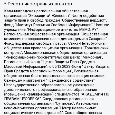
* Реестр иностранных агентов:
Калининградская региональная общественная организация "Экозащита!-Женсовет", Фонд содействия защите прав и свобод граждан "Общественный вердикт", Фонд "Институт Развития Свободы Информации", Частное учреждение "Информационное агентство МЕМО. РУ", Региональная общественная организация "Общественная комиссия по сохранению наследия академика Сахарова", Фонд поддержки свободы прессы, Санкт-Петербургская общественная правозащитная организация "Гражданский контроль", Межрегиональная общественная организация "Информационно-просветительский центр "Мемориал", Региональный Фонд "Центр Защиты Прав Средств Массовой Информации", с 05.12.2023 Фонд "Центр Защиты Прав Средств массовой информации", Региональная общественная благотворительная организация помощи беженцам и мигрантам "Гражданское содействие", Негосударственное образовательное учреждение дополнительного профессионального образования (повышение квалификации) специалистов "АКАДЕМИЯ ПО ПРАВАМ ЧЕЛОВЕКА", Свердловская региональная общественная организация "Сутяжник", Автономная некоммерческая организация "Центр независимых социологических исследований", Союз общественных объединений "Российский исследовательский центр по правам человека", Региональное общественное учреждение научно-информационный центр "МЕМОРИАЛ", Некоммерческая организация "Фонд защиты гласности", Автономная некоммерческая организация "Институт прав человека", Городская общественная организация "Екатеринбургское общество "МЕМОРИАЛ", Городская общественная организация "Рязанское историко-просветительское и правозащитное общество "Мемориал" (Рязанский Мемориал), Челябинский региональный орган общественной самодеятельности – женское общественное объединение "Женщины Евразии", Челябинский региональный орган общественной самодеятельности "Уральская правозащитная группа", Фонд содействия защите здоровья и социальной справедливости имени Андрея Рылькова, Автономная Некоммерческая Организация "Аналитический Центр Юрия Левады", Автономная некоммерческая организация социальной поддержки населения "Проект Апрель", Региональная общественная организация помощи женщинам и детям, находящимся в кризисной ситуации "Информационно-методический центр "Анна", Фонд содействия развитию массовых коммуникаций и правовому просвещению "Так-так-Так", Фонд содействия устойчивому развитию "Серебряная тайга", Свердловский региональный общественный фонд социальных проектов "Новое время", "Idel.Реалии", Кавказ.Реалии, Крым.Реалии, Телеканал Настоящее Время, Татаро-башкирская служба Радио Свобода (Azatliq Radiosi), Радио Свободная Европа/Радио Свобода (PCE/PC), "Сибирь.Реалии", "Фактограф", Благотворительный фонд помощи осужденным и их семьям, Автономная некоммерческая организация "Институт глобализации и социальных движений", Фонд "В защиту прав заключенных", Частное учреждение "Центр поддержки и содействия развитию средств массовой информации", Пензенский региональный общественный благотворительный фонд "Гражданский союз", "Север.Реалии", Некоммерческая организация Фонд "Правовая инициатива", Общество с ограниченной ответственностью "Радио Свободная Европа/Радио Свобода", Чешское информационное агентство "MEDIUM-ORIENT", Красноярская региональная общественная организация "Мы против СПИДа", Камалягин Денис Николаевич, Маркелов Сергей Евгеньевич, Пономарев Лев Александрович, Савицкая Людмила Алексеевна, Автономная некоммерческая организация "Центр по работе с проблемой насилия "НАСИЛИЮ.НЕТ", Межрегиональный профессиональный союз работников здравоохранения "Альянс врачей", Юридическое лицо, зарегистрированное в Латвийской Республике, SIA "Medusa Project" (регистрационный номер 40103797863, дата регистрации 10.06.2014), Некоммерческая организация "Фонд по борьбе с коррупцией", Автономная некоммерческая организация "Институт права и публичной политики", Баданин Роман Сергеевич, Гликин Максим Александрович, Железнова Мария Михайловна, Лукьянова Юлия Сергеевна, Маетная Елизавета Витальевна, Маняхин Петр Борисович, Чуракова Ольга Владимировна, Ярош Юлия Петровна, Юридическое лицо "The Insider SIA", зарегистрированное в Риге, Латвийская Республика (дата регистрации 26.06.2015), являющееся администратором доменного имени интернет-издания "The Insider SIA", https://theins.ru, Постернак Алексей Евгеньевич, Рубин Михаил Аркадьевич, Анин Роман Александрович, Юридическое лицо Istories fonds, зарегистрированное в Латвийской Республике (регистрационный номер 50008295751, дата регистрации 24.02.2020), Великовский Дмитрий Александрович, Долинина Ирина Николаевна, Мароховская Алеся Алексеевна, Шлейнов Роман Юрьевич, Шмагун Олеся Валентиновна, Общество с ограниченной ответственностью "Альтаир 2021", Общество с ограниченной ответственностью "Вега 2021", Общество с ограниченной ответственностью "Главный редактор 2021", Общество с ограниченной ответственностью "Ромашки монолит", Важенков Артем Валерьевич, Ивановская областная общественная организация "Центр гендерных исследований", Гурман Юрий Альбертович, Медиапроект "ОВД-Инфо", Егоров Владимир Владимирович, Жилинский Владимир Александрович, Общество с ограниченной ответственностью "ЗП", Иванова София Юрьевна, Карезина Инна Павловна, Кильтау Екатерина Викторовна, Петров Алексей Викторович, Пискунов Сергей Евгеньевич, Смирнов Сергей Сергеевич, Тихонов Михаил Сергеевич, Общество с ограниченной ответственностью "ЖУРНАЛИСТ-ИНОСТРАННЫЙ АГЕНТ", Арапова Галина Юрьевна, Вольтская Татьяна Анатольевна, Американская компания "Mason G.E.S. Anonymous Foundation" (США), являющаяся владельцем интернет-издания https://mnews.world/, Компания "Stichting Bellingcat", зарегистрированная в Нидерландах (дата регистрации 11.07.2018), Захаров Андрей Вячеславович, Клепиковская Екатерина Дмитриевна, Общество с ограниченной ответственностью "МЕМО", Перл Роман Александрович, Симонов Евгений Алексеевич, Соловьева Елена Анатольевна, Сотников Даниил Владимирович, Сурначева Елизавета Дмитриевна, Автономная некоммерческая организация по защите прав человека и информированию населения "Якутия – Наше Мнение", Общество с ограниченной ответственностью "Москоу диджитал медиа", с 26.01.2023 Общество с ограниченной ответственностью "Чайка Белые сады", Ветошкина Валерия Валерьевна, Заговора Максим Александрович, Межрегиональное общественное движение "Российская ЛГБТ - сеть", Оленичев Максим Владимирович, Павлов Иван Юрьевич, Скворцова Елена Сергеевна, Общество с ограниченной ответственностью "Как бы инагент", Кочетков Игорь Викторович, Общество с ограниченной ответственностью "Честные выборы", Еланчик Олег Александрович, Общество с ограниченной ответственностью "Нобелевский призыв", Гималова Регина Эмилевна, Григорьев Андрей Валерьевич, Григорьева Алина Александровна, Ассоциация по содействию защите прав призывников, альтернативнослужащих и военнослужащих "Правозащитная группа "Гражданин.Армия.Право", Хисамова Регина Фаритовна, Автономная некоммерческая организация по реализации социально-правовых программ "Лилит", Дальневосточное общественное движение "Маяк", Санкт-Петербургская ЛГБТ-инициативная группа "Выход", Инициативная группа ЛГБТ+ "Реверс", Алексеев Андрей Викторович, Бекбулатова Таисия Львовна, Беляев Иван Михайлович, Владыкина Елена Сергеевна, Гельман Марат Александрович, Никульшина Вероника Юрьевна, Толоконникова Надежда Андреевна, Шендерович Виктор Анатольевич, Общество с ограниченной ответственностью "Данное сообщение", Общество с ограниченной ответственностью Издательский дом "Новая глава", Айнбиндер Александра Александровна, Московский комьюнити-центр для ЛГБТ+инициатив, Благотворительный фонд развития филантропии, Deutsche Welle (Германия, Kurt-Schumacher-Strasse 3, 53113 Bonn), Борзунова Мария Михайловна, Воробьев Виктор Викторович, Голубева Анна Львовна, Константинова Алла Михайловна, Малкова Ирина Владимировна, Мурадов Мурад Абдулгалимович, Осетинская Елизавета Николаевна, Понасенков Евгений Николаевич, Ганапольский Матвей Юрьевич, Киселев Евгений Алексеевич, Борухович Ирина Григорьевна, Дремин Иван Тимофеевич, Дубровский Дмитрий Викторович, Красноярская региональная общественная организация поддержки и развития альтернативных образовательных технологий и межкультурных коммуникаций "ИНТЕРРА", Маяковская Екатерина Алексеевна, Фейгин Марк Захарович, Филимонов Андрей Викторович, Дзугкоева Регина Николаевна, Доброхотов Роман Александрович, Дудь Юрий Александрович, Елкин Сергей Владимирович, Кругликов Кирилл Игоревич, Сабунаева Мария Леонидовна, Семенов Алексей Владимирович, Шаинян Карен Багратович, Шульман Екатерина Михайловна, Асафьев Артур Валерьевич, Вахштайн Виктор Семенович, Венедиктов Алексей Алексеевич, Лушникова Екатерина Евгеньевна, Волков Леонид Михайлович, Невзоров Александр Глебович, Пархоменко Сергей Борисович, Сироткин Ярослав Николаевич, Кара-Мурза Владимир Владимирович, Баранова Наталья Владимировна, Гозман Леонид Яковлевич, Кагарлицкий Борис Юльевич, Климарев Михаил Валерьевич, Милов Владимир Станиславович, Автономная некоммерческая организация Краснодарский центр современного искусства "Типография", Моргенштерн Алишер Тагирович, Соболь Любовь Эдуардовна, Общество с ограниченной ответственностью "ЛИЗА НОРМ", Каспаров Гарри Кимович, Ходорковский Михаил Борисович, Общество с ограниченной ответственностью "Апрельские тезисы", Данилович Ирина Брониславовна, Кашин Олег Владимирович, Петров Николай Владимирович, Пивоваров Алексей Владимирович, Соколов Михаил Владимирович, Цветкова Юлия Владимировна, Чичваркин Евгений Александрович, Комитет против пыток/Команда против пыток, Общество с ограниченной ответственностью "Первый научный", Общество с ограниченной ответственностью "Вертолет и ко", Белоцерковская Вероника Борисовна, Кац Максим Евгеньевич, Лазарева Татьяна Юрьевна, Шаведдинов Руслан Табризович, Яшин Илья Валерьевич, Общество с ограниченной ответственностью "Иноагент ААВ", Алешковский Дмитрий Петрович, Альбац Евгения Марковна, Быков Дмитрий Львович, Галямина Юлия Евгеньевна, Лойко Сергей Леонидович, Мартынов Кирилл Константинович, Медведев Сергей Александрович, Крашенинников Федор Геннадиевич, Гордеева Катерина Вл