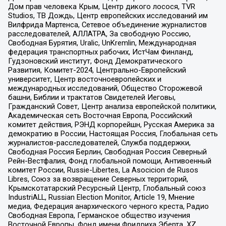
Дом прав человека Крым, Центр дикого лосося, TVR
Studios, ТВ Дождь, Центр европейских исследований им
Вилфрида Мартенса, Сетевое объединение журналистов
расследователей, АЛЛАТРА, За свободную Россию,
Свободная Бурятия, Uralic, UnKremlin, Международная
федерация транспортных рабочих, ИстЧам Финланд,
Гудзоновский институт, Фонд Демократического
Развития, Комитет-2024, Центрально-Европейский
университет, Центр восточноевропейских и
международных исследований, Общество Сторожевой
башни, Библии и трактатов Свидетелей Иеговы,
Гражданский Совет, Центр анализа европейской политики,
Академическая сеть Восточная Европа, Российский
комитет действия, РЭНД корпорейшн, Русская Америка за
демократию в России, Настоящая Россия, Глобальная сеть
журналистов-расследователей, Служба поддержки,
Свободная Россия Берлин, Свободная Россия Северный
Рейн-Вестфалия, Фонд глобальной помощи, Антивоенный
комитет России, Russie-Libertes, La Asocicion de Rusos
Libres, Союз за возвращение Северных территорий,
Крымскотатарский Ресурсный Центр, Глобальный союз
IndustriALL, Russian Election Monitor, Article 19, Мнение
медиа, Федерация анархического черного креста, Радио
Свободная Европа, Германское общество изучения
Восточной Европы, Фонд имени Фридриха Эберта, XZ