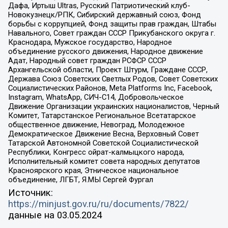
Дафа, Иртыш Ultras, Русский Патриотический клуб-
Новокузнецк/РПК, Сибирский державный союз, Фонд
борьбы с коррупцией, Фонд защиты прав граждан, Штабы
Навального, Совет граждан СССР Прикубанского округа г.
Краснодара, Мужское государство, Народное
объединение русского движения, Народное движение
Адат, Народный совет граждан РСФСР СССР
Архангельской области, Проект Штурм, Граждане СССР,
Держава Союз Советских Светлых Родов, Совет Советских
Социалистических Районов, Meta Platforms Inc, Facebook,
Instagram, WhatsApp, СИЧ-С14, Добровольческое
Движение Организации украинских националистов, Черный
Комитет, Татарстанское Региональное Всетатарское
общественное движение, Невоград, Молодежное
Демократическое Движение Весна, Верховный Совет
Татарской Автономной Советской Социалистической
Республики, Конгресс ойрат-калмыцкого народа,
Исполнительный комитет совета народных депутатов
Красноярского края, Этническое национальное
объединение, ЛГБТ, Я.МЫ Сергей Фургал
Источник:
https://minjust.gov.ru/ru/documents/7822/
данные на
03.05.2024