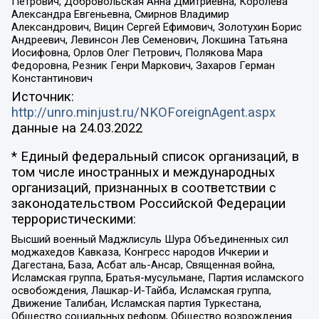
Петрович, Добровольская Анна Дмитриевна, Королева
Александра Евгеньевна, Смирнов Владимир
Александрович, Вицин Сергей Ефимович, Золотухин Борис
Андреевич, Левинсон Лев Семенович, Локшина Татьяна
Иосифовна, Орлов Олег Петрович, Полякова Мара
Федоровна, Резник Генри Маркович, Захаров Герман
Константинович
Источник:
http://unro.minjust.ru/NKOForeignAgent.aspx
данные на
24.03.2022
* Единый федеральный список организаций, в
том числе иностранных и международных
организаций, признанных в соответствии с
законодательством Российской Федерации
террористическими:
Высший военный Маджлисуль Шура Объединенных сил
моджахедов Кавказа, Конгресс народов Ичкерии и
Дагестана, База, Асбат аль-Ансар, Священная война,
Исламская группа, Братья-мусульмане, Партия исламского
освобождения, Лашкар-И-Тайба, Исламская группа,
Движение Талибан, Исламская партия Туркестана,
Общество социальных реформ, Общество возрождения