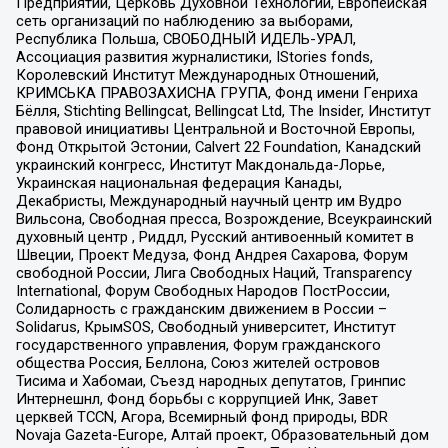
Предприятий, Церковь Духовной Технологии, Европейская
сеть организаций по наблюдению за выборами,
Республика Польша, СВОБОДНЫЙ ИДЕЛЬ-УРАЛ,
Ассоциация развития журналистики, IStories fonds,
Королевский Институт Международных Отношений,
КРИМСЬКА ПРАВОЗАХИСНА ГРУПА, Фонд имени Генриха
Бёлля, Stichting Bellingcat, Bellingcat Ltd, The Insider, Институт
правовой инициативы Центральной и Восточной Европы,
Фонд Открытой Эстонии, Calvert 22 Foundation, Канадский
украинский конгресс, Институт Макдональда-Лорье,
Украинская национальная федерация Канады,
Декабристы, Международный научный центр им Вудро
Вильсона, Свободная пресса, Возрождение, Всеукраинский
духовный центр , Риддл, Русский антивоенный комитет в
Швеции, Проект Медуза, Фонд Андрея Сахарова, Форум
свободной России, Лига Свободных Наций, Transparеncy
International, Форум Свободных Народов ПостРоссии,
Солидарность с гражданским движением в России –
Solidarus, КрымSOS, Свободный университет, Институт
государственного управления, Форум гражданского
общества Россия, Беллона, Союз жителей островов
Тисима и Хабомаи, Съезд народных депутатов, Гринпис
Интернешнл, Фонд борьбы с коррупцией Инк, Завет
церквей TCCN, Агора, Всемирный фонд природы, BDR
Novaja Gazeta-Europe, Алтай проект, Образовательный дом