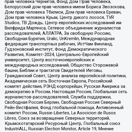
прав человека Чернигов, Фонд Дом Прав Человека,
Белорусский дом прав человека имени Бориса Звозскова,
Дом прав человека Тбилиси, Дом прав человека Ереван,
Дом прав человека Крым, Центр дикого лосося, TVR
Studios, ТВ Дождь, Центр европейских исследований им
Вилфрида Мартенса, Сетевое объединение журналистов
расследователей, АЛЛАТРА, За свободную Россию,
Свободная Бурятия, Uralic, UnKremlin, Международная
федерация транспортных рабочих, ИстЧам Финланд,
Гудзоновский институт, Фонд Демократического
Развития, Комитет-2024, Центрально-Европейский
университет, Центр восточноевропейских и
международных исследований, Общество Сторожевой
башни, Библии и трактатов Свидетелей Иеговы,
Гражданский Совет, Центр анализа европейской политики,
Академическая сеть Восточная Европа, Российский
комитет действия, РЭНД корпорейшн, Русская Америка за
демократию в России, Настоящая Россия, Глобальная сеть
журналистов-расследователей, Служба поддержки,
Свободная Россия Берлин, Свободная Россия Северный
Рейн-Вестфалия, Фонд глобальной помощи, Антивоенный
комитет России, Russie-Libertes, La Asocicion de Rusos
Libres, Союз за возвращение Северных территорий,
Крымскотатарский Ресурсный Центр, Глобальный союз
IndustriALL, Russian Election Monitor, Article 19, Мнение