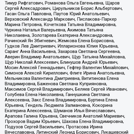
Тимур Рифгатович, Романова Ольга Евгеньевна, Щаров
Сергей Алексадрович, Цирульников Борис Альбертович,
Гасан Ольга Павловна, Паутов Юрий Анатольевич,
Верховский Александр Маркович, Пислакова-Паркер
Марина Петровна, Кочеткова Татьяна Владимировна,
Чуркина Наталья Валерьевна, Акимова Татьяна
Николаевна, Золотарева Екатерина Александровна,
Рачинский Ян Збигневич, Жемкова Елена Борисовна,
Гудков Лев Дмитриевич, Илларионова Юлия Юрьевна,
Саранг Анна Васильевна, Захарова Светлана Сергеевна,
Аверин Владимир Анатольевич, Щур Татьяна Михайловна,
Щур Николай Алексеевич, Блинушов Андрей Юрьевич,
Мосин Алексей Геннадьевич, Гефтер Валентин Михайлович,
Симонов Алексей Кириллович, Флиге Ирина Анатольевна,
Мельникова Валентина Дмитриевна, Вититинова Елена
Владимировна, Баженова Светлана Куприяновна,
Максимов Сергей Владимирович, Беляев Сергей Иванович,
Голубева Елена Николаевна, Ганнушкина Светлана
Алексеевна, Закс Елена Владимировна, Буртина Елена
Юрьевна, Гендель Людмила Залмановна, Кокорина
Екатерина Алексеевна, Шуманов Илья Вячеславович,
Арапова Галина Юрьевна, Свечников Анатолий Мариевич,
Прохоров Вадим Юрьевич, Шахова Елена Владимировна,
Подузов Сергей Васильевич, Протасова Ирина
Вячеславовна, Литинский Леонид Борисович, Лукашевский