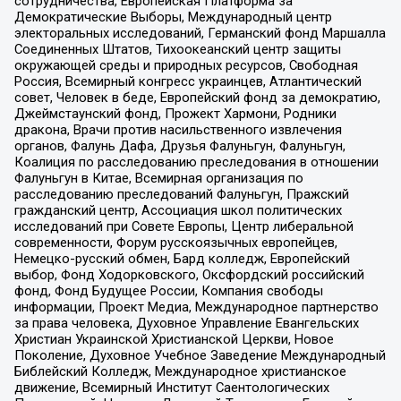
сотрудничества, Европейская Платформа за
Демократические Выборы, Международный центр
электоральных исследований, Германский фонд Маршалла
Соединенных Штатов, Тихоокеанский центр защиты
окружающей среды и природных ресурсов, Свободная
Россия, Всемирный конгресс украинцев, Атлантический
совет, Человек в беде, Европейский фонд за демократию,
Джеймстаунский фонд, Прожект Хармони, Родники
дракона, Врачи против насильственного извлечения
органов, Фалунь Дафа, Друзья Фалуньгун, Фалуньгун,
Коалиция по расследованию преследования в отношении
Фалуньгун в Китае, Всемирная организация по
расследованию преследований Фалуньгун, Пражский
гражданский центр, Ассоциация школ политических
исследований при Совете Европы, Центр либеральной
современности, Форум русскоязычных европейцев,
Немецко-русский обмен, Бард колледж, Европейский
выбор, Фонд Ходорковского, Оксфордский российский
фонд, Фонд Будущее России, Компания свободы
информации, Проект Медиа, Международное партнерство
за права человека, Духовное Управление Евангельских
Христиан Украинской Христианской Церкви, Новое
Поколение, Духовное Учебное Заведение Международный
Библейский Колледж, Международное христианское
движение, Всемирный Институт Саентологических