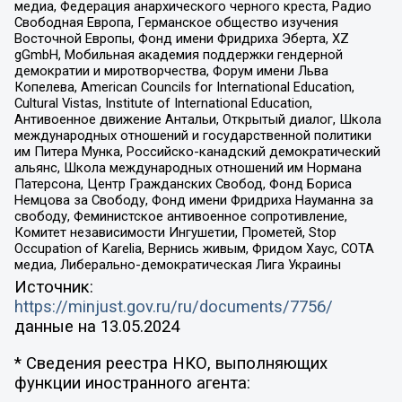
медиа, Федерация анархического черного креста, Радио
Свободная Европа, Германское общество изучения
Восточной Европы, Фонд имени Фридриха Эберта, XZ
gGmbH, Мобильная академия поддержки гендерной
демократии и миротворчества, Форум имени Льва
Копелева, American Councils for International Education,
Cultural Vistas, Institute of International Education,
Антивоенное движение Антальи, Открытый диалог, Школа
международных отношений и государственной политики
им Питера Мунка, Российско-канадский демократический
альянс, Школа международных отношений им Нормана
Патерсона, Центр Гражданских Свобод, Фонд Бориса
Немцова за Свободу, Фонд имени Фридриха Науманна за
свободу, Феминистское антивоенное сопротивление,
Комитет независимости Ингушетии, Прометей, Stop
Occupation of Karelia, Вернись живым, Фридом Хаус, СОТА
медиа, Либерально-демократическая Лига Украины
Источник:
https://minjust.gov.ru/ru/documents/7756/
данные на
13.05.2024
* Сведения реестра НКО, выполняющих
функции иностранного агента: