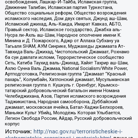
освобождения, Лашкар-И-Тайба, Исламская группа,
Движение Талибан, Исламская партия Туркестана,
Общество социальных реформ, Общество возрождения
исламского наследия, Дом двух святых, Джунд аш-Шам,
Исламский джихад, Аль-Каида, Имарат Кавказ, АБТО,
Правый сектор, Исламское государство, Джабха аль-
Нусра ли-Ахль аш-Шам, Народное ополчение имени К.
Минина и Д. Пожарского, Аджр от Аллаха Субхану уа
Тагьаля SHAM, АУМ Синрике, Муджахеды джамаата Ат-
Тавхида Валь-Джихад, Чистопольский Джамаат, Рохнамо
ба суи давлати исломи, Террористическое сообщество
Сеть, Катиба Таухид валь-Джихад, Хайят Тахрир аш-Шам,
Ахлю Сунна Валь Джамаа, National Socialism/White Power,
Артподготовка, Религиозная группа “Джамаат “Красный
пахарь”, Колумбайн, Хатлонский джамаат, Мусульманская
религиозная группа п. Кушкуль г. Оренбург, Крымско-
татарский добровольческий батальон имени Номана
Челебиджихана, Азов, Партия исламского возрождения
Таджикистана, Народная самооборона, Дуббайский
джамаат, московская ячейка, Батал-Хаджи Белхороев,
Маньяки Культ Убийц, Молодёжь Которая Улыбается,
Легион Свобода России, Айдар, Русский добровольческий
корпус
Источник:
http://nac.gov.ru/terroristicheskie-i-