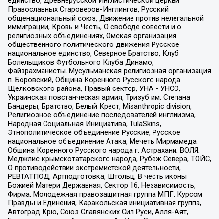
единство, Древнерусской Инглистической церкви
Православных Староверов-Инглингов, Русский
общенациональный союз, Движение против нелегальной
иммиграции, Кровь и Честь, О свободе совести и о
религиозных объединениях, Омская организация
общественного политического движения Русское
национальное единство, Северное Братство, Клуб
Болельщиков Футбольного Клуба Динамо,
Файзрахманисты, Мусульманская религиозная организация
п. Боровский, Община Коренного Русского народа
Щелковского района, Правый сектор, УНА - УНСО,
Украинская повстанческая армия, Тризуб им. Степана
Бандеры, Братство, Белый Крест, Misanthropic division,
Религиозное объединение последователей инглиизма,
Народная Социальная Инициатива, TulaSkins,
Этнополитическое объединение Русские, Русское
национальное объединение Атака, Мечеть Мирмамеда,
Община Коренного Русского народа г. Астрахани, ВОЛЯ,
Меджлис крымскотатарского народа, Рубеж Севера, ТОЙС,
О противодействии экстремистской деятельности,
РЕВТАТПОД, Артподготовка, Штольц, В честь иконы
Божией Матери Державная, Сектор 16, Независимость,
Фирма, Молодежная правозащитная группа МПГ, Курсом
Правды и Единения, Каракольская инициативная группа,
Автоград Крю, Союз Славянских Сил Руси, Алля-Аят,