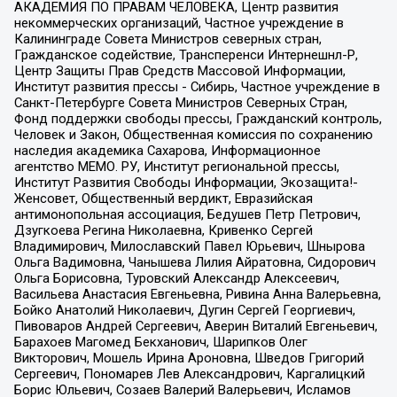
АКАДЕМИЯ ПО ПРАВАМ ЧЕЛОВЕКА, Центр развития
некоммерческих организаций, Частное учреждение в
Калининграде Совета Министров северных стран,
Гражданское содействие, Трансперенси Интернешнл-Р,
Центр Защиты Прав Средств Массовой Информации,
Институт развития прессы - Сибирь, Частное учреждение в
Санкт-Петербурге Совета Министров Северных Стран,
Фонд поддержки свободы прессы, Гражданский контроль,
Человек и Закон, Общественная комиссия по сохранению
наследия академика Сахарова, Информационное
агентство МЕМО. РУ, Институт региональной прессы,
Институт Развития Свободы Информации, Экозащита!-
Женсовет, Общественный вердикт, Евразийская
антимонопольная ассоциация, Бедушев Петр Петрович,
Дзугкоева Регина Николаевна, Кривенко Сергей
Владимирович, Милославский Павел Юрьевич, Шнырова
Ольга Вадимовна, Чанышева Лилия Айратовна, Сидорович
Ольга Борисовна, Туровский Александр Алексеевич,
Васильева Анастасия Евгеньевна, Ривина Анна Валерьевна,
Бойко Анатолий Николаевич, Дугин Сергей Георгиевич,
Пивоваров Андрей Сергеевич, Аверин Виталий Евгеньевич,
Барахоев Магомед Бекханович, Шарипков Олег
Викторович, Мошель Ирина Ароновна, Шведов Григорий
Сергеевич, Пономарев Лев Александрович, Каргалицкий
Борис Юльевич, Созаев Валерий Валерьевич, Исламов