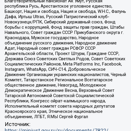
Благотворительный пансионат Ак Умут, Русская
республика Русь, Арестантское уголовное единство,
Башкорт, Нация и свобода, Нация и свобода, W.H.С., Фалунь
Дафа, Иртыш Ultras, Русский Патриотический клуб-
Новокузнецк/РПК, Сибирский державный союз, Фонд
борьбы с коррупцией, Фонд защиты прав граждан, Штабы
Навального, Совет граждан СССР Прикубанского округа г.
Краснодара, Мужское государство, Народное
объединение русского движения, Народное движение
Адат, Народный совет граждан РСФСР СССР
Архангельской области, Проект Штурм, Граждане СССР,
Держава Союз Советских Светлых Родов, Совет Советских
Социалистических Районов, Meta Platforms Inc, Facebook,
Instagram, WhatsApp, СИЧ-С14, Добровольческое
Движение Организации украинских националистов, Черный
Комитет, Татарстанское Региональное Всетатарское
общественное движение, Невоград, Молодежное
Демократическое Движение Весна, Верховный Совет
Татарской Автономной Советской Социалистической
Республики, Конгресс ойрат-калмыцкого народа,
Исполнительный комитет совета народных депутатов
Красноярского края, Этническое национальное
объединение, ЛГБТ, Я.МЫ Сергей Фургал
Источник:
https://minjust.gov.ru/ru/documents/7822/