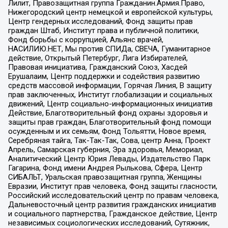
Лилит, Правозащитная группа Гражданин.Армия.Право,
Нижегородский центр немецкой и европейской культуры,
Центр гендерных исследований, Фонд защиты прав
граждан Штаб, Институт права и публичной политики,
Фонд борьбы с коррупцией, Альянс врачей,
НАСИЛИЮ.НЕТ, Мы против СПИДа, СВЕЧА, Гуманитарное
действие, Открытый Петербург, Лига Избирателей,
Правовая инициатива, Гражданский Союз, Хасдей
Ерушалаим, Центр поддержки и содействия развитию
средств массовой информации, Горячая Линия, В защиту
прав заключенных, Институт глобализации и социальных
движений, Центр социально-информационных инициатив
Действие, Благотворительный фонд охраны здоровья и
защиты прав граждан, Благотворительный фонд помощи
осужденным и их семьям, Фонд Тольятти, Новое время,
Серебряная тайга, Так-Так-Так, Сова, центр Анна, Проект
Апрель, Самарская губерния, Эра здоровья, Мемориал,
Аналитический Центр Юрия Левады, Издательство Парк
Гагарина, Фонд имени Андрея Рылькова, Сфера, Центр
СИБАЛЬТ, Уральская правозащитная группа, Женщины
Евразии, Институт прав человека, Фонд защиты гласности,
Российский исследовательский центр по правам человека,
Дальневосточный центр развития гражданских инициатив
и социального партнерства, Гражданское действие, Центр
независимых социологических исследований, Сутяжник,