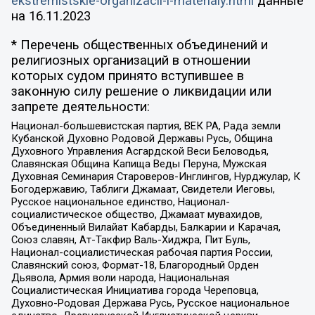
ekstremistskie-organizacii-i-materialy.html
данные
на
16.11.2023
* Перечень общественных объединений и
религиозных организаций в отношении
которых судом принято вступившее в
законную силу решение о ликвидации или
запрете деятельности:
Национал-большевистская партия, ВЕК РА, Рада земли
Кубанской Духовно Родовой Державы Русь, Община
Духовного Управления Асгардской Веси Беловодья,
Славянская Община Капища Веды Перуна, Мужская
Духовная Семинария Староверов-Инглингов, Нурджулар, К
Богодержавию, Таблиги Джамаат, Свидетели Иеговы,
Русское национальное единство, Национал-
социалистическое общество, Джамаат мувахидов,
Объединенный Вилайат Кабарды, Балкарии и Карачая,
Союз славян, Ат-Такфир Валь-Хиджра, Пит Буль,
Национал-социалистическая рабочая партия России,
Славянский союз, Формат-18, Благородный Орден
Дьявола, Армия воли народа, Национальная
Социалистическая Инициатива города Череповца,
Духовно-Родовая Держава Русь, Русское национальное