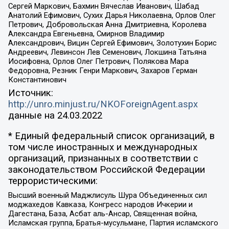
Сергей Маркович, Бахмин Вячеслав Иванович, Шабад
Анатолий Ефимович, Сухих Дарья Николаевна, Орлов Олег
Петрович, Добровольская Анна Дмитриевна, Королева
Александра Евгеньевна, Смирнов Владимир
Александрович, Вицин Сергей Ефимович, Золотухин Борис
Андреевич, Левинсон Лев Семенович, Локшина Татьяна
Иосифовна, Орлов Олег Петрович, Полякова Мара
Федоровна, Резник Генри Маркович, Захаров Герман
Константинович
Источник:
http://unro.minjust.ru/NKOForeignAgent.aspx
данные на
24.03.2022
* Единый федеральный список организаций, в
том числе иностранных и международных
организаций, признанных в соответствии с
законодательством Российской Федерации
террористическими:
Высший военный Маджлисуль Шура Объединенных сил
моджахедов Кавказа, Конгресс народов Ичкерии и
Дагестана, База, Асбат аль-Ансар, Священная война,
Исламская группа, Братья-мусульмане, Партия исламского