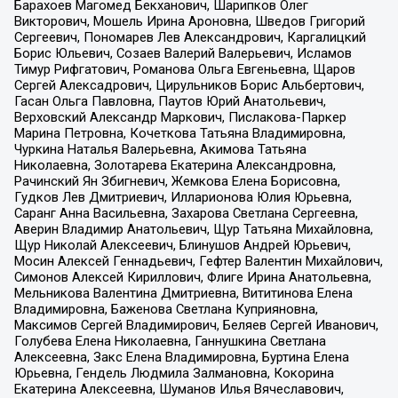
Барахоев Магомед Бекханович, Шарипков Олег
Викторович, Мошель Ирина Ароновна, Шведов Григорий
Сергеевич, Пономарев Лев Александрович, Каргалицкий
Борис Юльевич, Созаев Валерий Валерьевич, Исламов
Тимур Рифгатович, Романова Ольга Евгеньевна, Щаров
Сергей Алексадрович, Цирульников Борис Альбертович,
Гасан Ольга Павловна, Паутов Юрий Анатольевич,
Верховский Александр Маркович, Пислакова-Паркер
Марина Петровна, Кочеткова Татьяна Владимировна,
Чуркина Наталья Валерьевна, Акимова Татьяна
Николаевна, Золотарева Екатерина Александровна,
Рачинский Ян Збигневич, Жемкова Елена Борисовна,
Гудков Лев Дмитриевич, Илларионова Юлия Юрьевна,
Саранг Анна Васильевна, Захарова Светлана Сергеевна,
Аверин Владимир Анатольевич, Щур Татьяна Михайловна,
Щур Николай Алексеевич, Блинушов Андрей Юрьевич,
Мосин Алексей Геннадьевич, Гефтер Валентин Михайлович,
Симонов Алексей Кириллович, Флиге Ирина Анатольевна,
Мельникова Валентина Дмитриевна, Вититинова Елена
Владимировна, Баженова Светлана Куприяновна,
Максимов Сергей Владимирович, Беляев Сергей Иванович,
Голубева Елена Николаевна, Ганнушкина Светлана
Алексеевна, Закс Елена Владимировна, Буртина Елена
Юрьевна, Гендель Людмила Залмановна, Кокорина
Екатерина Алексеевна, Шуманов Илья Вячеславович,