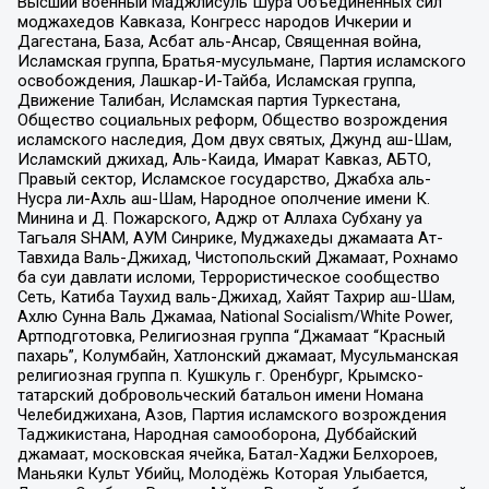
Высший военный Маджлисуль Шура Объединенных сил
моджахедов Кавказа, Конгресс народов Ичкерии и
Дагестана, База, Асбат аль-Ансар, Священная война,
Исламская группа, Братья-мусульмане, Партия исламского
освобождения, Лашкар-И-Тайба, Исламская группа,
Движение Талибан, Исламская партия Туркестана,
Общество социальных реформ, Общество возрождения
исламского наследия, Дом двух святых, Джунд аш-Шам,
Исламский джихад, Аль-Каида, Имарат Кавказ, АБТО,
Правый сектор, Исламское государство, Джабха аль-
Нусра ли-Ахль аш-Шам, Народное ополчение имени К.
Минина и Д. Пожарского, Аджр от Аллаха Субхану уа
Тагьаля SHAM, АУМ Синрике, Муджахеды джамаата Ат-
Тавхида Валь-Джихад, Чистопольский Джамаат, Рохнамо
ба суи давлати исломи, Террористическое сообщество
Сеть, Катиба Таухид валь-Джихад, Хайят Тахрир аш-Шам,
Ахлю Сунна Валь Джамаа, National Socialism/White Power,
Артподготовка, Религиозная группа “Джамаат “Красный
пахарь”, Колумбайн, Хатлонский джамаат, Мусульманская
религиозная группа п. Кушкуль г. Оренбург, Крымско-
татарский добровольческий батальон имени Номана
Челебиджихана, Азов, Партия исламского возрождения
Таджикистана, Народная самооборона, Дуббайский
джамаат, московская ячейка, Батал-Хаджи Белхороев,
Маньяки Культ Убийц, Молодёжь Которая Улыбается,