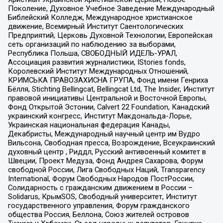
Поколение, Духовное Учебное Заведение Международный
Библейский Колледж, Международное христианское
движение, Всемирный Институт Саентологических
Предприятий, Церковь Духовной Технологии, Европейская
сеть организаций по наблюдению за выборами,
Республика Польша, СВОБОДНЫЙ ИДЕЛЬ-УРАЛ,
Ассоциация развития журналистики, IStories fonds,
Королевский Институт Международных Отношений,
КРИМСЬКА ПРАВОЗАХИСНА ГРУПА, Фонд имени Генриха
Бёлля, Stichting Bellingcat, Bellingcat Ltd, The Insider, Институт
правовой инициативы Центральной и Восточной Европы,
Фонд Открытой Эстонии, Calvert 22 Foundation, Канадский
украинский конгресс, Институт Макдональда-Лорье,
Украинская национальная федерация Канады,
Декабристы, Международный научный центр им Вудро
Вильсона, Свободная пресса, Возрождение, Всеукраинский
духовный центр , Риддл, Русский антивоенный комитет в
Швеции, Проект Медуза, Фонд Андрея Сахарова, Форум
свободной России, Лига Свободных Наций, Transparеncy
International, Форум Свободных Народов ПостРоссии,
Солидарность с гражданским движением в России –
Solidarus, КрымSOS, Свободный университет, Институт
государственного управления, Форум гражданского
общества Россия, Беллона, Союз жителей островов