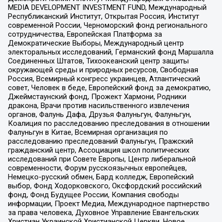
MEDIA DEVELOPMENT INVESTMENT FUND, Международный
Республиканский Институт, Открытая Россия, Институт
современной России, Черноморский фонд регионального
сотрудничества, Европейская Платформа за
Демократические Выборы, Международный центр
электоральных исследований, Германский фонд Маршалла
Соединенных Штатов, Тихоокеанский центр защиты
окружающей среды и природных ресурсов, Свободная
Россия, Всемирный конгресс украинцев, Атлантический
совет, Человек в беде, Европейский фонд за демократию,
Джеймстаунский фонд, Прожект Хармони, Родники
дракона, Врачи против насильственного извлечения
органов, Фалунь Дафа, Друзья Фалуньгун, Фалуньгун,
Коалиция по расследованию преследования в отношении
Фалуньгун в Китае, Всемирная организация по
расследованию преследований Фалуньгун, Пражский
гражданский центр, Ассоциация школ политических
исследований при Совете Европы, Центр либеральной
современности, Форум русскоязычных европейцев,
Немецко-русский обмен, Бард колледж, Европейский
выбор, Фонд Ходорковского, Оксфордский российский
фонд, Фонд Будущее России, Компания свободы
информации, Проект Медиа, Международное партнерство
за права человека, Духовное Управление Евангельских
Христиан Украинской Христианской Церкви, Новое