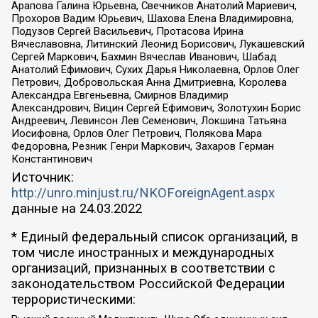
Арапова Галина Юрьевна, Свечников Анатолий Мариевич,
Прохоров Вадим Юрьевич, Шахова Елена Владимировна,
Подузов Сергей Васильевич, Протасова Ирина
Вячеславовна, Литинский Леонид Борисович, Лукашевский
Сергей Маркович, Бахмин Вячеслав Иванович, Шабад
Анатолий Ефимович, Сухих Дарья Николаевна, Орлов Олег
Петрович, Добровольская Анна Дмитриевна, Королева
Александра Евгеньевна, Смирнов Владимир
Александрович, Вицин Сергей Ефимович, Золотухин Борис
Андреевич, Левинсон Лев Семенович, Локшина Татьяна
Иосифовна, Орлов Олег Петрович, Полякова Мара
Федоровна, Резник Генри Маркович, Захаров Герман
Константинович
Источник:
http://unro.minjust.ru/NKOForeignAgent.aspx
данные на
24.03.2022
* Единый федеральный список организаций, в
том числе иностранных и международных
организаций, признанных в соответствии с
законодательством Российской Федерации
террористическими: