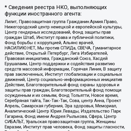
* Сведения реестра НКО, выполняющих
функции иностранного агента:
Лилит, Правозащитная группа Гражданин.Армия.Право,
Нижегородский центр немецкой и европейской культуры,
Центр гендерных исследований, Фонд защиты прав
граждан Штаб, Институт права и публичной политики,
Фонд борьбы с коррупцией, Альянс врачей,
НАСИЛИЮ.НЕТ, Мы против СПИДа, СВЕЧА, Гуманитарное
действие, Открытый Петербург, Лига Избирателей,
Правовая инициатива, Гражданский Союз, Хасдей
Ерушалаим, Центр поддержки и содействия развитию
средств массовой информации, Горячая Линия, В защиту
прав заключенных, Институт глобализации и социальных
движений, Центр социально-информационных инициатив
Действие, Благотворительный фонд охраны здоровья и
защиты прав граждан, Благотворительный фонд помощи
осужденным и их семьям, Фонд Тольятти, Новое время,
Серебряная тайга, Так-Так-Так, Сова, центр Анна, Проект
Апрель, Самарская губерния, Эра здоровья, Мемориал,
Аналитический Центр Юрия Левады, Издательство Парк
Гагарина, Фонд имени Андрея Рылькова, Сфера, Центр
СИБАЛЬТ, Уральская правозащитная группа, Женщины
Евразии, Институт прав человека, Фонд защиты гласности,