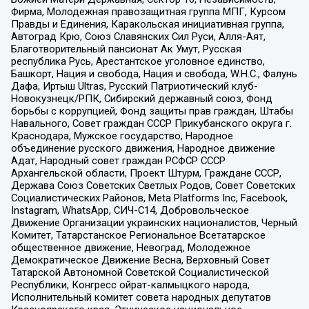
Фирма, Молодежная правозащитная группа МПГ, Курсом
Правды и Единения, Каракольская инициативная группа,
Автоград Крю, Союз Славянских Сил Руси, Алля-Аят,
Благотворительный пансионат Ак Умут, Русская
республика Русь, Арестантское уголовное единство,
Башкорт, Нация и свобода, Нация и свобода, W.H.С., Фалунь
Дафа, Иртыш Ultras, Русский Патриотический клуб-
Новокузнецк/РПК, Сибирский державный союз, Фонд
борьбы с коррупцией, Фонд защиты прав граждан, Штабы
Навального, Совет граждан СССР Прикубанского округа г.
Краснодара, Мужское государство, Народное
объединение русского движения, Народное движение
Адат, Народный совет граждан РСФСР СССР
Архангельской области, Проект Штурм, Граждане СССР,
Держава Союз Советских Светлых Родов, Совет Советских
Социалистических Районов, Meta Platforms Inc, Facebook,
Instagram, WhatsApp, СИЧ-С14, Добровольческое
Движение Организации украинских националистов, Черный
Комитет, Татарстанское Региональное Всетатарское
общественное движение, Невоград, Молодежное
Демократическое Движение Весна, Верховный Совет
Татарской Автономной Советской Социалистической
Республики, Конгресс ойрат-калмыцкого народа,
Исполнительный комитет совета народных депутатов