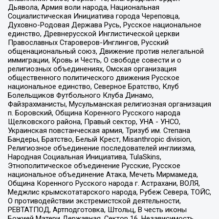
Дьявола, Армия воли народа, Национальная
Социалистическая Инициатива города Череповца,
Духовно-Родовая Держава Русь, Русское национальное
единство, Древнерусской Инглистической церкви
Православных Староверов-Инглингов, Русский
общенациональный союз, Движение против нелегальной
иммиграции, Кровь и Честь, О свободе совести и о
религиозных объединениях, Омская организация
общественного политического движения Русское
национальное единство, Северное Братство, Клуб
Болельщиков Футбольного Клуба Динамо,
Файзрахманисты, Мусульманская религиозная организация
п. Боровский, Община Коренного Русского народа
Щелковского района, Правый сектор, УНА - УНСО,
Украинская повстанческая армия, Тризуб им. Степана
Бандеры, Братство, Белый Крест, Misanthropic division,
Религиозное объединение последователей инглиизма,
Народная Социальная Инициатива, TulaSkins,
Этнополитическое объединение Русские, Русское
национальное объединение Атака, Мечеть Мирмамеда,
Община Коренного Русского народа г. Астрахани, ВОЛЯ,
Меджлис крымскотатарского народа, Рубеж Севера, ТОЙС,
О противодействии экстремистской деятельности,
РЕВТАТПОД, Артподготовка, Штольц, В честь иконы
Божией Матери Державная, Сектор 16, Независимость,