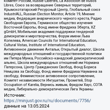
комитет России, Russie-Libertes, La Asocicion de Rusos
Libres, Союз за возвращение Северных территорий,
Крымскотатарский Ресурсный Центр, Глобальный союз
IndustriALL, Russian Election Monitor, Article 19, Мнение
медиа, Федерация анархического черного креста, Радио
Свободная Европа, Германское общество изучения
Восточной Европы, Фонд имени Фридриха Эберта, XZ
gGmbH, Мобильная академия поддержки гендерной
демократии и миротворчества, Форум имени Льва
Копелева, American Councils for International Education,
Cultural Vistas, Institute of International Education,
Антивоенное движение Антальи, Открытый диалог, Школа
международных отношений и государственной политики
им Питера Мунка, Российско-канадский демократический
альянс, Школа международных отношений им Нормана
Патерсона, Центр Гражданских Свобод, Фонд Бориса
Немцова за Свободу, Фонд имени Фридриха Науманна за
свободу, Феминистское антивоенное сопротивление,
Комитет независимости Ингушетии, Прометей, Stop
Occupation of Karelia, Вернись живым, Фридом Хаус, СОТА
медиа, Либерально-демократическая Лига Украины
Источник:
https://minjust.gov.ru/ru/documents/7756/
данные на
13.05.2024