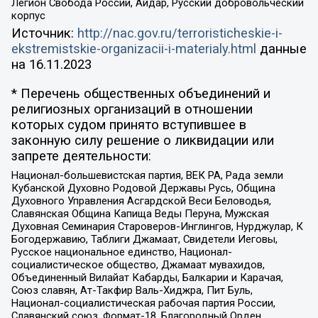
Легион Свобода России, Айдар, Русский добровольческий
корпус
Источник:
http://nac.gov.ru/terroristicheskie-i-
ekstremistskie-organizacii-i-materialy.html
данные
на
16.11.2023
* Перечень общественных объединений и
религиозных организаций в отношении
которых судом принято вступившее в
законную силу решение о ликвидации или
запрете деятельности:
Национал-большевистская партия, ВЕК РА, Рада земли
Кубанской Духовно Родовой Державы Русь, Община
Духовного Управления Асгардской Веси Беловодья,
Славянская Община Капища Веды Перуна, Мужская
Духовная Семинария Староверов-Инглингов, Нурджулар, К
Богодержавию, Таблиги Джамаат, Свидетели Иеговы,
Русское национальное единство, Национал-
социалистическое общество, Джамаат мувахидов,
Объединенный Вилайат Кабарды, Балкарии и Карачая,
Союз славян, Ат-Такфир Валь-Хиджра, Пит Буль,
Национал-социалистическая рабочая партия России,
Славянский союз, Формат-18, Благородный Орден