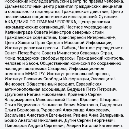
Российский исследовательский центр по правам человека,
Дальневосточный центр развития гражданских инициатив
и социального партнерства, Гражданское действие, Центр
независимых социологических исследований, Сутяжник,
АКАДЕМИЯ ПО ПРАВАМ ЧЕЛОВЕКА, Центр развития
некоммерческих организаций, Частное учреждение в
Калининграде Совета Министров северных стран,
Гражданское содействие, Трансперенси Интернешнл-Р,
Центр Защиты Прав Средств Массовой Информации,
Институт развития прессы - Сибирь, Частное учреждение в
Санкт-Петербурге Совета Министров Северных Стран,
Фонд поддержки свободы прессы, Гражданский контроль,
Человек и Закон, Общественная комиссия по сохранению
наследия академика Сахарова, Информационное
агентство МЕМО. РУ, Институт региональной прессы,
Институт Развития Свободы Информации, Экозащита!-
Женсовет, Общественный вердикт, Евразийская
антимонопольная ассоциация, Бедушев Петр Петрович,
Дзугкоева Регина Николаевна, Кривенко Сергей
Владимирович, Милославский Павел Юрьевич, Шнырова
Ольга Вадимовна, Чанышева Лилия Айратовна, Сидорович
Ольга Борисовна, Туровский Александр Алексеевич,
Васильева Анастасия Евгеньевна, Ривина Анна Валерьевна,
Бойко Анатолий Николаевич, Дугин Сергей Георгиевич,
Пивоваров Андрей Сергеевич, Аверин Виталий Евгеньевич,