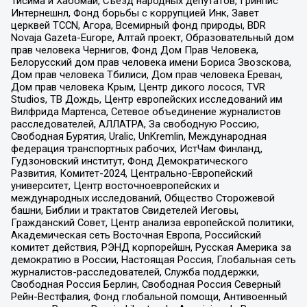
Тисима и Хабомаи, Съезд народных депутатов, Гринпис
Интернешнл, Фонд борьбы с коррупцией Инк, Завет
церквей TCCN, Агора, Всемирный фонд природы, BDR
Novaja Gazeta-Europe, Алтай проект, Образовательный дом
прав человека Чернигов, Фонд Дом Прав Человека,
Белорусский дом прав человека имени Бориса Звозскова,
Дом прав человека Тбилиси, Дом прав человека Ереван,
Дом прав человека Крым, Центр дикого лосося, TVR
Studios, ТВ Дождь, Центр европейских исследований им
Вилфрида Мартенса, Сетевое объединение журналистов
расследователей, АЛЛАТРА, За свободную Россию,
Свободная Бурятия, Uralic, UnKremlin, Международная
федерация транспортных рабочих, ИстЧам Финланд,
Гудзоновский институт, Фонд Демократического
Развития, Комитет-2024, Центрально-Европейский
университет, Центр восточноевропейских и
международных исследований, Общество Сторожевой
башни, Библии и трактатов Свидетелей Иеговы,
Гражданский Совет, Центр анализа европейской политики,
Академическая сеть Восточная Европа, Российский
комитет действия, РЭНД корпорейшн, Русская Америка за
демократию в России, Настоящая Россия, Глобальная сеть
журналистов-расследователей, Служба поддержки,
Свободная Россия Берлин, Свободная Россия Северный
Рейн-Вестфалия, Фонд глобальной помощи, Антивоенный