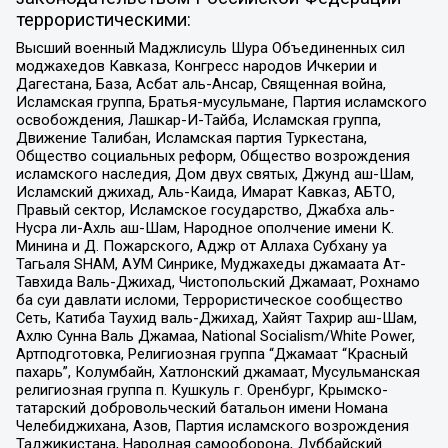
террористическими:
Высший военный Маджлисуль Шура Объединенных сил
моджахедов Кавказа, Конгресс народов Ичкерии и
Дагестана, База, Асбат аль-Ансар, Священная война,
Исламская группа, Братья-мусульмане, Партия исламского
освобождения, Лашкар-И-Тайба, Исламская группа,
Движение Талибан, Исламская партия Туркестана,
Общество социальных реформ, Общество возрождения
исламского наследия, Дом двух святых, Джунд аш-Шам,
Исламский джихад, Аль-Каида, Имарат Кавказ, АБТО,
Правый сектор, Исламское государство, Джабха аль-
Нусра ли-Ахль аш-Шам, Народное ополчение имени К.
Минина и Д. Пожарского, Аджр от Аллаха Субхану уа
Тагьаля SHAM, АУМ Синрике, Муджахеды джамаата Ат-
Тавхида Валь-Джихад, Чистопольский Джамаат, Рохнамо
ба суи давлати исломи, Террористическое сообщество
Сеть, Катиба Таухид валь-Джихад, Хайят Тахрир аш-Шам,
Ахлю Сунна Валь Джамаа, National Socialism/White Power,
Артподготовка, Религиозная группа “Джамаат “Красный
пахарь”, Колумбайн, Хатлонский джамаат, Мусульманская
религиозная группа п. Кушкуль г. Оренбург, Крымско-
татарский добровольческий батальон имени Номана
Челебиджихана, Азов, Партия исламского возрождения
Таджикистана, Народная самооборона, Дуббайский