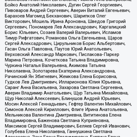
Бойко Анатолий Николаевич, Дугин Сергей Георгиевич,
Пивоваров Андрей Сергеевич, Аверин Виталий Евгеньевич,
Барахоев Магомед Бекханович, Шарипков Олег
Викторович, Мошель Ирина Ароновна, Шведов Григорий
Сергеевич, Пономарев Лев Александрович, Каргалицкий
Борис Юльевич, Созаев Валерий Валерьевич, Исламов
Тимур Рифгатович, Романова Ольга Евгеньевна, Щаров
Сергей Алексадрович, Цирульников Борис Альбертович,
Гасан Ольга Павловна, Паутов Юрий Анатольевич,
Верховский Александр Маркович, Пислакова-Паркер
Марина Петровна, Кочеткова Татьяна Владимировна,
Чуркина Наталья Валерьевна, Акимова Татьяна
Николаевна, Золотарева Екатерина Александровна,
Рачинский Ян Збигневич, Жемкова Елена Борисовна,
Гудков Лев Дмитриевич, Илларионова Юлия Юрьевна,
Саранг Анна Васильевна, Захарова Светлана Сергеевна,
Аверин Владимир Анатольевич, Щур Татьяна Михайловна,
Щур Николай Алексеевич, Блинушов Андрей Юрьевич,
Мосин Алексей Геннадьевич, Гефтер Валентин Михайлович,
Симонов Алексей Кириллович, Флиге Ирина Анатольевна,
Мельникова Валентина Дмитриевна, Вититинова Елена
Владимировна, Баженова Светлана Куприяновна,
Максимов Сергей Владимирович, Беляев Сергей Иванович,
Голубева Елена Николаевна, Ганнушкина Светлана