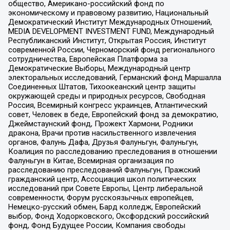
общество, Американо-российский фонд по
экономическому и правовому развитию, Национальный
Демократический Институт Международных Отношений,
MEDIA DEVELOPMENT INVESTMENT FUND, Международный
Республиканский Институт, Открытая Россия, Институт
современной России, Черноморский фонд регионального
сотрудничества, Европейская Платформа за
Демократические Выборы, Международный центр
электоральных исследований, Германский фонд Маршалла
Соединенных Штатов, Тихоокеанский центр защиты
окружающей среды и природных ресурсов, Свободная
Россия, Всемирный конгресс украинцев, Атлантический
совет, Человек в беде, Европейский фонд за демократию,
Джеймстаунский фонд, Прожект Хармони, Родники
дракона, Врачи против насильственного извлечения
органов, Фалунь Дафа, Друзья Фалуньгун, Фалуньгун,
Коалиция по расследованию преследования в отношении
Фалуньгун в Китае, Всемирная организация по
расследованию преследований Фалуньгун, Пражский
гражданский центр, Ассоциация школ политических
исследований при Совете Европы, Центр либеральной
современности, Форум русскоязычных европейцев,
Немецко-русский обмен, Бард колледж, Европейский
выбор, Фонд Ходорковского, Оксфордский российский
фонд, Фонд Будущее России, Компания свободы