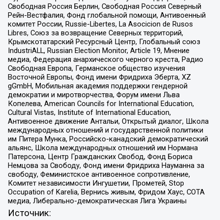
Свободная Россия Берлин, Свободная Россия Северный
Рейн-Вестфалия, Фонд глобальной помощи, Антивоенный
комитет России, Russie-Libertes, La Asocicion de Rusos
Libres, Союз за возвращение Северных территорий,
Крымскотатарский Ресурсный Центр, Глобальный союз
IndustriALL, Russian Election Monitor, Article 19, Мнение
медиа, Федерация анархического черного креста, Радио
Свободная Европа, Германское общество изучения
Восточной Европы, Фонд имени Фридриха Эберта, XZ
gGmbH, Мобильная академия поддержки гендерной
демократии и миротворчества, Форум имени Льва
Копелева, American Councils for International Education,
Cultural Vistas, Institute of International Education,
Антивоенное движение Антальи, Открытый диалог, Школа
международных отношений и государственной политики
им Питера Мунка, Российско-канадский демократический
альянс, Школа международных отношений им Нормана
Патерсона, Центр Гражданских Свобод, Фонд Бориса
Немцова за Свободу, Фонд имени Фридриха Науманна за
свободу, Феминистское антивоенное сопротивление,
Комитет независимости Ингушетии, Прометей, Stop
Occupation of Karelia, Вернись живым, Фридом Хаус, СОТА
медиа, Либерально-демократическая Лига Украины
Источник: