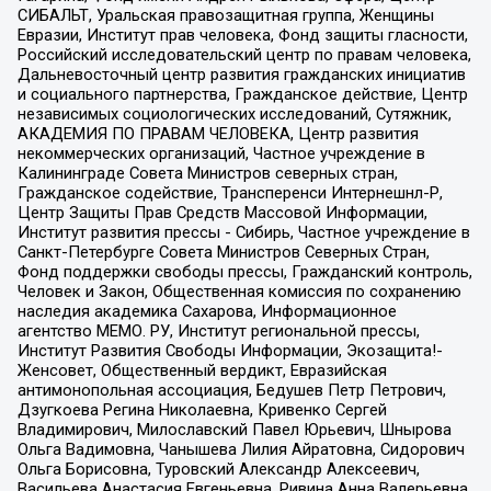
СИБАЛЬТ, Уральская правозащитная группа, Женщины
Евразии, Институт прав человека, Фонд защиты гласности,
Российский исследовательский центр по правам человека,
Дальневосточный центр развития гражданских инициатив
и социального партнерства, Гражданское действие, Центр
независимых социологических исследований, Сутяжник,
АКАДЕМИЯ ПО ПРАВАМ ЧЕЛОВЕКА, Центр развития
некоммерческих организаций, Частное учреждение в
Калининграде Совета Министров северных стран,
Гражданское содействие, Трансперенси Интернешнл-Р,
Центр Защиты Прав Средств Массовой Информации,
Институт развития прессы - Сибирь, Частное учреждение в
Санкт-Петербурге Совета Министров Северных Стран,
Фонд поддержки свободы прессы, Гражданский контроль,
Человек и Закон, Общественная комиссия по сохранению
наследия академика Сахарова, Информационное
агентство МЕМО. РУ, Институт региональной прессы,
Институт Развития Свободы Информации, Экозащита!-
Женсовет, Общественный вердикт, Евразийская
антимонопольная ассоциация, Бедушев Петр Петрович,
Дзугкоева Регина Николаевна, Кривенко Сергей
Владимирович, Милославский Павел Юрьевич, Шнырова
Ольга Вадимовна, Чанышева Лилия Айратовна, Сидорович
Ольга Борисовна, Туровский Александр Алексеевич,
Васильева Анастасия Евгеньевна, Ривина Анна Валерьевна,