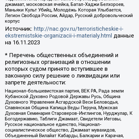
джамаат, московская ячейка, Батал-Хаджи Белхороев,
Маньяки Культ Убийц, Молодёжь Которая Улыбается,
Легион Свобода России, Айдар, Русский добровольческий
корпус
Источник:
http://nac.gov.ru/terroristicheskie-i-
ekstremistskie-organizacii-i-materialy.html
данные
на
16.11.2023
* Перечень общественных объединений и
религиозных организаций в отношении
которых судом принято вступившее в
законную силу решение о ликвидации или
запрете деятельности:
Национал-большевистская партия, ВЕК РА, Рада земли
Кубанской Духовно Родовой Державы Русь, Община
Духовного Управления Асгардской Веси Беловодья,
Славянская Община Капища Веды Перуна, Мужская
Духовная Семинария Староверов-Инглингов, Нурджулар, К
Богодержавию, Таблиги Джамаат, Свидетели Иеговы,
Русское национальное единство, Национал-
социалистическое общество, Джамаат мувахидов,
Объединенный Вилайат Кабарды, Балкарии и Карачая,