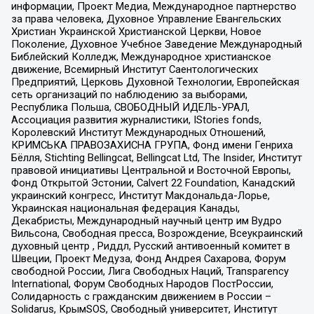
информации, Проект Медиа, Международное партнерство
за права человека, Духовное Управление Евангельских
Христиан Украинской Христианской Церкви, Новое
Поколение, Духовное Учебное Заведение Международный
Библейский Колледж, Международное христианское
движение, Всемирный Институт Саентологических
Предприятий, Церковь Духовной Технологии, Европейская
сеть организаций по наблюдению за выборами,
Республика Польша, СВОБОДНЫЙ ИДЕЛЬ-УРАЛ,
Ассоциация развития журналистики, IStories fonds,
Королевский Институт Международных Отношений,
КРИМСЬКА ПРАВОЗАХИСНА ГРУПА, Фонд имени Генриха
Бёлля, Stichting Bellingcat, Bellingcat Ltd, The Insider, Институт
правовой инициативы Центральной и Восточной Европы,
Фонд Открытой Эстонии, Calvert 22 Foundation, Канадский
украинский конгресс, Институт Макдональда-Лорье,
Украинская национальная федерация Канады,
Декабристы, Международный научный центр им Вудро
Вильсона, Свободная пресса, Возрождение, Всеукраинский
духовный центр , Риддл, Русский антивоенный комитет в
Швеции, Проект Медуза, Фонд Андрея Сахарова, Форум
свободной России, Лига Свободных Наций, Transparеncy
International, Форум Свободных Народов ПостРоссии,
Солидарность с гражданским движением в России –
Solidarus, КрымSOS, Свободный университет, Институт