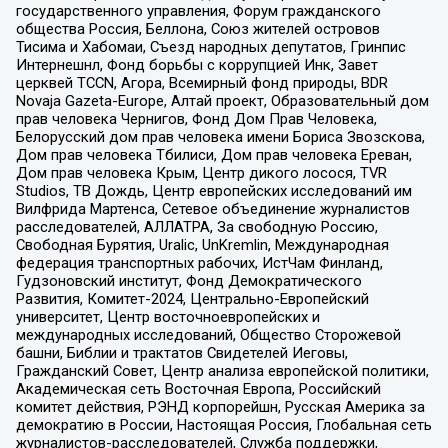
государственного управления, Форум гражданского
общества Россия, Беллона, Союз жителей островов
Тисима и Хабомаи, Съезд народных депутатов, Гринпис
Интернешнл, Фонд борьбы с коррупцией Инк, Завет
церквей TCCN, Агора, Всемирный фонд природы, BDR
Novaja Gazeta-Europe, Алтай проект, Образовательный дом
прав человека Чернигов, Фонд Дом Прав Человека,
Белорусский дом прав человека имени Бориса Звозскова,
Дом прав человека Тбилиси, Дом прав человека Ереван,
Дом прав человека Крым, Центр дикого лосося, TVR
Studios, ТВ Дождь, Центр европейских исследований им
Вилфрида Мартенса, Сетевое объединение журналистов
расследователей, АЛЛАТРА, За свободную Россию,
Свободная Бурятия, Uralic, UnKremlin, Международная
федерация транспортных рабочих, ИстЧам Финланд,
Гудзоновский институт, Фонд Демократического
Развития, Комитет-2024, Центрально-Европейский
университет, Центр восточноевропейских и
международных исследований, Общество Сторожевой
башни, Библии и трактатов Свидетелей Иеговы,
Гражданский Совет, Центр анализа европейской политики,
Академическая сеть Восточная Европа, Российский
комитет действия, РЭНД корпорейшн, Русская Америка за
демократию в России, Настоящая Россия, Глобальная сеть
журналистов-расследователей, Служба поддержки,