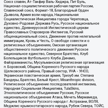
Союз славян, Ат-Такфир Валь-Хиджра, Пит Буль,
Национал-социалистическая рабочая партия России,
Славянский союз, Формат-18, Благородный Орден
Дьявола, Армия воли народа, Национальная
Социалистическая Инициатива города Череповца,
Духовно-Родовая Держава Русь, Русское национальное
единство, Древнерусской Инглистической церкви
Православных Староверов-Инглингов, Русский
общенациональный союз, Движение против нелегальной
иммиграции, Кровь и Честь, О свободе совести и о
религиозных объединениях, Омская организация
общественного политического движения Русское
национальное единство, Северное Братство, Клуб
Болельщиков Футбольного Клуба Динамо,
Файзрахманисты, Мусульманская религиозная организация
п. Боровский, Община Коренного Русского народа
Щелковского района, Правый сектор, УНА - УНСО,
Украинская повстанческая армия, Тризуб им. Степана
Бандеры, Братство, Белый Крест, Misanthropic division,
Религиозное объединение последователей инглиизма,
Народная Социальная Инициатива, TulaSkins,
Этнополитическое объединение Русские, Русское
национальное объединение Атака, Мечеть Мирмамеда,
Община Коренного Русского народа г. Астрахани, ВОЛЯ,
Меджлис крымскотатарского народа, Рубеж Севера, ТОЙС,