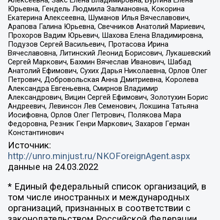
Алексеевна, Закс Елена Владимировна, Буртина Елена
Юрьевна, Гендель Людмила Залмановна, Кокорина
Екатерина Алексеевна, Шуманов Илья Вячеславович,
Арапова Галина Юрьевна, Свечников Анатолий Мариевич,
Прохоров Вадим Юрьевич, Шахова Елена Владимировна,
Подузов Сергей Васильевич, Протасова Ирина
Вячеславовна, Литинский Леонид Борисович, Лукашевский
Сергей Маркович, Бахмин Вячеслав Иванович, Шабад
Анатолий Ефимович, Сухих Дарья Николаевна, Орлов Олег
Петрович, Добровольская Анна Дмитриевна, Королева
Александра Евгеньевна, Смирнов Владимир
Александрович, Вицин Сергей Ефимович, Золотухин Борис
Андреевич, Левинсон Лев Семенович, Локшина Татьяна
Иосифовна, Орлов Олег Петрович, Полякова Мара
Федоровна, Резник Генри Маркович, Захаров Герман
Константинович
Источник:
http://unro.minjust.ru/NKOForeignAgent.aspx
данные на
24.03.2022
* Единый федеральный список организаций, в
том числе иностранных и международных
организаций, признанных в соответствии с
законодательством Российской Федерации