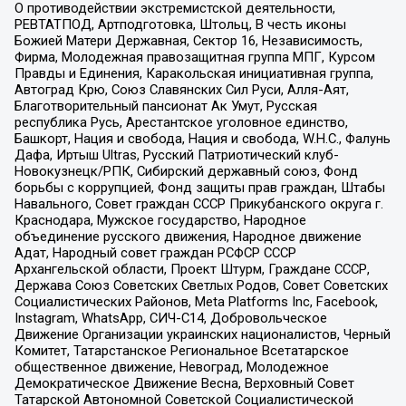
О противодействии экстремистской деятельности,
РЕВТАТПОД, Артподготовка, Штольц, В честь иконы
Божией Матери Державная, Сектор 16, Независимость,
Фирма, Молодежная правозащитная группа МПГ, Курсом
Правды и Единения, Каракольская инициативная группа,
Автоград Крю, Союз Славянских Сил Руси, Алля-Аят,
Благотворительный пансионат Ак Умут, Русская
республика Русь, Арестантское уголовное единство,
Башкорт, Нация и свобода, Нация и свобода, W.H.С., Фалунь
Дафа, Иртыш Ultras, Русский Патриотический клуб-
Новокузнецк/РПК, Сибирский державный союз, Фонд
борьбы с коррупцией, Фонд защиты прав граждан, Штабы
Навального, Совет граждан СССР Прикубанского округа г.
Краснодара, Мужское государство, Народное
объединение русского движения, Народное движение
Адат, Народный совет граждан РСФСР СССР
Архангельской области, Проект Штурм, Граждане СССР,
Держава Союз Советских Светлых Родов, Совет Советских
Социалистических Районов, Meta Platforms Inc, Facebook,
Instagram, WhatsApp, СИЧ-С14, Добровольческое
Движение Организации украинских националистов, Черный
Комитет, Татарстанское Региональное Всетатарское
общественное движение, Невоград, Молодежное
Демократическое Движение Весна, Верховный Совет
Татарской Автономной Советской Социалистической