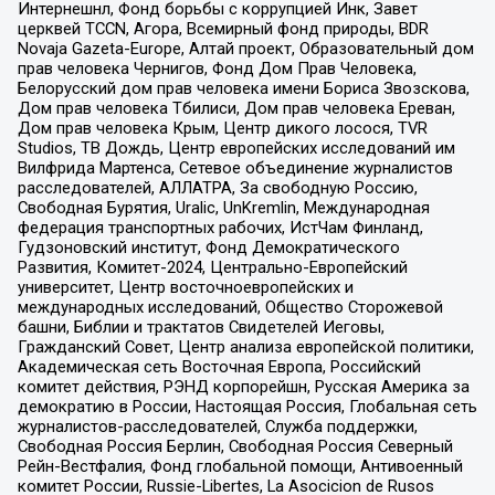
Интернешнл, Фонд борьбы с коррупцией Инк, Завет
церквей TCCN, Агора, Всемирный фонд природы, BDR
Novaja Gazeta-Europe, Алтай проект, Образовательный дом
прав человека Чернигов, Фонд Дом Прав Человека,
Белорусский дом прав человека имени Бориса Звозскова,
Дом прав человека Тбилиси, Дом прав человека Ереван,
Дом прав человека Крым, Центр дикого лосося, TVR
Studios, ТВ Дождь, Центр европейских исследований им
Вилфрида Мартенса, Сетевое объединение журналистов
расследователей, АЛЛАТРА, За свободную Россию,
Свободная Бурятия, Uralic, UnKremlin, Международная
федерация транспортных рабочих, ИстЧам Финланд,
Гудзоновский институт, Фонд Демократического
Развития, Комитет-2024, Центрально-Европейский
университет, Центр восточноевропейских и
международных исследований, Общество Сторожевой
башни, Библии и трактатов Свидетелей Иеговы,
Гражданский Совет, Центр анализа европейской политики,
Академическая сеть Восточная Европа, Российский
комитет действия, РЭНД корпорейшн, Русская Америка за
демократию в России, Настоящая Россия, Глобальная сеть
журналистов-расследователей, Служба поддержки,
Свободная Россия Берлин, Свободная Россия Северный
Рейн-Вестфалия, Фонд глобальной помощи, Антивоенный
комитет России, Russie-Libertes, La Asocicion de Rusos