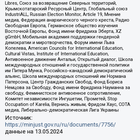
Libres, Союз за возвращение Северных территорий,
Крымскотатарский Ресурсный Центр, Глобальный союз
IndustriALL, Russian Election Monitor, Article 19, Мнение
медиа, Федерация анархического черного креста, Радио
Свободная Европа, Германское общество изучения
Восточной Европы, Фонд имени Фридриха Эберта, XZ
gGmbH, Мобильная академия поддержки гендерной
демократии и миротворчества, Форум имени Льва
Копелева, American Councils for International Education,
Cultural Vistas, Institute of International Education,
Антивоенное движение Антальи, Открытый диалог, Школа
международных отношений и государственной политики
им Питера Мунка, Российско-канадский демократический
альянс, Школа международных отношений им Нормана
Патерсона, Центр Гражданских Свобод, Фонд Бориса
Немцова за Свободу, Фонд имени Фридриха Науманна за
свободу, Феминистское антивоенное сопротивление,
Комитет независимости Ингушетии, Прометей, Stop
Occupation of Karelia, Вернись живым, Фридом Хаус, СОТА
медиа, Либерально-демократическая Лига Украины
Источник:
https://minjust.gov.ru/ru/documents/7756/
данные на
13.05.2024