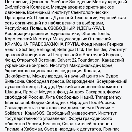
Поколение, Духовное Учебное Заведение Международный
Библейский Колледж, Международное христианское
движение, Всемирный Институт Саентологических
Предприятий, Церковь Духовной Технологии, Европейская
сеть организаций по наблюдению за выборами,
Республика Польша, СВОБОДНЫЙ ИДЕЛЬ-УРАЛ,
Ассоциация развития журналистики, IStories fonds,
Королевский Институт Международных Отношений,
КРИМСЬКА ПРАВОЗАХИСНА ГРУПА, Фонд имени Генриха
Бёлля, Stichting Bellingcat, Bellingcat Ltd, The Insider, Институт
правовой инициативы Центральной и Восточной Европы,
Фонд Открытой Эстонии, Calvert 22 Foundation, Канадский
украинский конгресс, Институт Макдональда-Лорье,
Украинская национальная федерация Канады,
Декабристы, Международный научный центр им Вудро
Вильсона, Свободная пресса, Возрождение, Всеукраинский
духовный центр , Риддл, Русский антивоенный комитет в
Швеции, Проект Медуза, Фонд Андрея Сахарова, Форум
свободной России, Лига Свободных Наций, Transparеncy
International, Форум Свободных Народов ПостРоссии,
Солидарность с гражданским движением в России –
Solidarus, КрымSOS, Свободный университет, Институт
государственного управления, Форум гражданского
общества Россия, Беллона, Союз жителей островов
Тисима и Хабомаи, Съезд народных депутатов, Гринпис