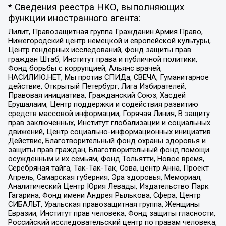
* Сведения реестра НКО, выполняющих
функции иностранного агента:
Лилит, Правозащитная группа Гражданин.Армия.Право,
Нижегородский центр немецкой и европейской культуры,
Центр гендерных исследований, Фонд защиты прав
граждан Штаб, Институт права и публичной политики,
Фонд борьбы с коррупцией, Альянс врачей,
НАСИЛИЮ.НЕТ, Мы против СПИДа, СВЕЧА, Гуманитарное
действие, Открытый Петербург, Лига Избирателей,
Правовая инициатива, Гражданский Союз, Хасдей
Ерушалаим, Центр поддержки и содействия развитию
средств массовой информации, Горячая Линия, В защиту
прав заключенных, Институт глобализации и социальных
движений, Центр социально-информационных инициатив
Действие, Благотворительный фонд охраны здоровья и
защиты прав граждан, Благотворительный фонд помощи
осужденным и их семьям, Фонд Тольятти, Новое время,
Серебряная тайга, Так-Так-Так, Сова, центр Анна, Проект
Апрель, Самарская губерния, Эра здоровья, Мемориал,
Аналитический Центр Юрия Левады, Издательство Парк
Гагарина, Фонд имени Андрея Рылькова, Сфера, Центр
СИБАЛЬТ, Уральская правозащитная группа, Женщины
Евразии, Институт прав человека, Фонд защиты гласности,
Российский исследовательский центр по правам человека,