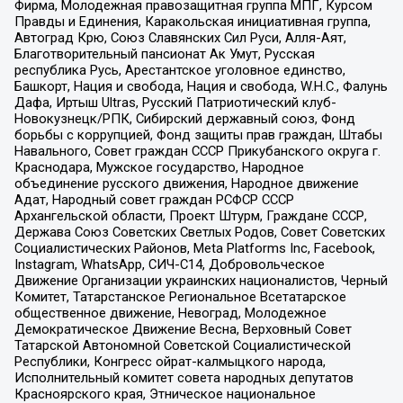
Фирма, Молодежная правозащитная группа МПГ, Курсом
Правды и Единения, Каракольская инициативная группа,
Автоград Крю, Союз Славянских Сил Руси, Алля-Аят,
Благотворительный пансионат Ак Умут, Русская
республика Русь, Арестантское уголовное единство,
Башкорт, Нация и свобода, Нация и свобода, W.H.С., Фалунь
Дафа, Иртыш Ultras, Русский Патриотический клуб-
Новокузнецк/РПК, Сибирский державный союз, Фонд
борьбы с коррупцией, Фонд защиты прав граждан, Штабы
Навального, Совет граждан СССР Прикубанского округа г.
Краснодара, Мужское государство, Народное
объединение русского движения, Народное движение
Адат, Народный совет граждан РСФСР СССР
Архангельской области, Проект Штурм, Граждане СССР,
Держава Союз Советских Светлых Родов, Совет Советских
Социалистических Районов, Meta Platforms Inc, Facebook,
Instagram, WhatsApp, СИЧ-С14, Добровольческое
Движение Организации украинских националистов, Черный
Комитет, Татарстанское Региональное Всетатарское
общественное движение, Невоград, Молодежное
Демократическое Движение Весна, Верховный Совет
Татарской Автономной Советской Социалистической
Республики, Конгресс ойрат-калмыцкого народа,
Исполнительный комитет совета народных депутатов
Красноярского края, Этническое национальное