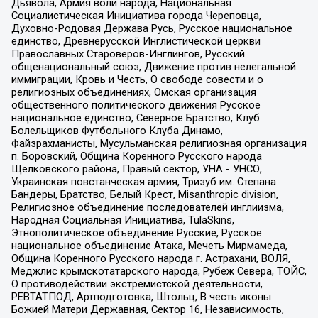
Дьявола, Армия воли народа, Национальная
Социалистическая Инициатива города Череповца,
Духовно-Родовая Держава Русь, Русское национальное
единство, Древнерусской Инглистической церкви
Православных Староверов-Инглингов, Русский
общенациональный союз, Движение против нелегальной
иммиграции, Кровь и Честь, О свободе совести и о
религиозных объединениях, Омская организация
общественного политического движения Русское
национальное единство, Северное Братство, Клуб
Болельщиков Футбольного Клуба Динамо,
Файзрахманисты, Мусульманская религиозная организация
п. Боровский, Община Коренного Русского народа
Щелковского района, Правый сектор, УНА - УНСО,
Украинская повстанческая армия, Тризуб им. Степана
Бандеры, Братство, Белый Крест, Misanthropic division,
Религиозное объединение последователей инглиизма,
Народная Социальная Инициатива, TulaSkins,
Этнополитическое объединение Русские, Русское
национальное объединение Атака, Мечеть Мирмамеда,
Община Коренного Русского народа г. Астрахани, ВОЛЯ,
Меджлис крымскотатарского народа, Рубеж Севера, ТОЙС,
О противодействии экстремистской деятельности,
РЕВТАТПОД, Артподготовка, Штольц, В честь иконы
Божией Матери Державная, Сектор 16, Независимость,