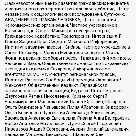
Дальневосточный центр развития гражданских инициатив
и социального партнерства, Гражданское действие, Центр
независимых социологических исследований, Сутяжник,
АКАДЕМИЯ ПО ПРАВАМ ЧЕЛОВЕКА, Центр развития
некоммерческих организаций, Частное учреждение в
Калининграде Совета Министров северных стран,
Гражданское содействие, Трансперенси Интернешнл-Р,
Центр Защиты Прав Средств Массовой Информации,
Институт развития прессы - Сибирь, Частное учреждение в
Санкт-Петербурге Совета Министров Северных Стран,
Фонд поддержки свободы прессы, Гражданский контроль,
Человек и Закон, Общественная комиссия по сохранению
наследия академика Сахарова, Информационное
агентство МЕМО. РУ, Институт региональной прессы,
Институт Развития Свободы Информации, Экозащита!-
Женсовет, Общественный вердикт, Евразийская
антимонопольная ассоциация, Бедушев Петр Петрович,
Дзугкоева Регина Николаевна, Кривенко Сергей
Владимирович, Милославский Павел Юрьевич, Шнырова
Ольга Вадимовна, Чанышева Лилия Айратовна, Сидорович
Ольга Борисовна, Туровский Александр Алексеевич,
Васильева Анастасия Евгеньевна, Ривина Анна Валерьевна,
Бойко Анатолий Николаевич, Дугин Сергей Георгиевич,
Пивоваров Андрей Сергеевич, Аверин Виталий Евгеньевич,
Барахоев Магомед Бекханович, Шарипков Олег