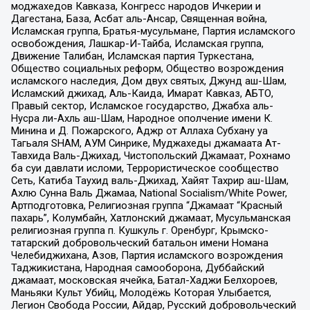
моджахедов Кавказа, Конгресс народов Ичкерии и
Дагестана, База, Асбат аль-Ансар, Священная война,
Исламская группа, Братья-мусульмане, Партия исламского
освобождения, Лашкар-И-Тайба, Исламская группа,
Движение Талибан, Исламская партия Туркестана,
Общество социальных реформ, Общество возрождения
исламского наследия, Дом двух святых, Джунд аш-Шам,
Исламский джихад, Аль-Каида, Имарат Кавказ, АБТО,
Правый сектор, Исламское государство, Джабха аль-
Нусра ли-Ахль аш-Шам, Народное ополчение имени К.
Минина и Д. Пожарского, Аджр от Аллаха Субхану уа
Тагьаля SHAM, АУМ Синрике, Муджахеды джамаата Ат-
Тавхида Валь-Джихад, Чистопольский Джамаат, Рохнамо
ба суи давлати исломи, Террористическое сообщество
Сеть, Катиба Таухид валь-Джихад, Хайят Тахрир аш-Шам,
Ахлю Сунна Валь Джамаа, National Socialism/White Power,
Артподготовка, Религиозная группа “Джамаат “Красный
пахарь”, Колумбайн, Хатлонский джамаат, Мусульманская
религиозная группа п. Кушкуль г. Оренбург, Крымско-
татарский добровольческий батальон имени Номана
Челебиджихана, Азов, Партия исламского возрождения
Таджикистана, Народная самооборона, Дуббайский
джамаат, московская ячейка, Батал-Хаджи Белхороев,
Маньяки Культ Убийц, Молодёжь Которая Улыбается,
Легион Свобода России, Айдар, Русский добровольческий