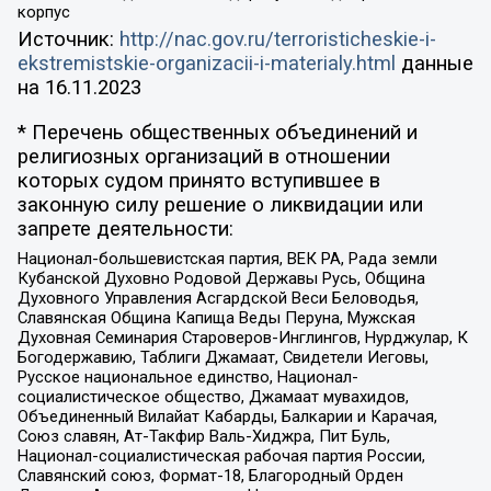
корпус
Источник:
http://nac.gov.ru/terroristicheskie-i-
ekstremistskie-organizacii-i-materialy.html
данные
на
16.11.2023
* Перечень общественных объединений и
религиозных организаций в отношении
которых судом принято вступившее в
законную силу решение о ликвидации или
запрете деятельности:
Национал-большевистская партия, ВЕК РА, Рада земли
Кубанской Духовно Родовой Державы Русь, Община
Духовного Управления Асгардской Веси Беловодья,
Славянская Община Капища Веды Перуна, Мужская
Духовная Семинария Староверов-Инглингов, Нурджулар, К
Богодержавию, Таблиги Джамаат, Свидетели Иеговы,
Русское национальное единство, Национал-
социалистическое общество, Джамаат мувахидов,
Объединенный Вилайат Кабарды, Балкарии и Карачая,
Союз славян, Ат-Такфир Валь-Хиджра, Пит Буль,
Национал-социалистическая рабочая партия России,
Славянский союз, Формат-18, Благородный Орден