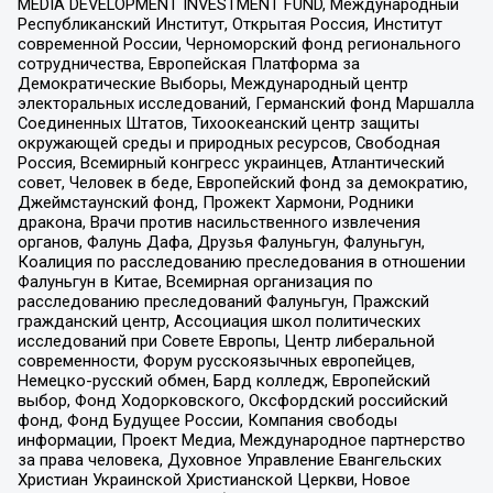
MEDIA DEVELOPMENT INVESTMENT FUND, Международный
Республиканский Институт, Открытая Россия, Институт
современной России, Черноморский фонд регионального
сотрудничества, Европейская Платформа за
Демократические Выборы, Международный центр
электоральных исследований, Германский фонд Маршалла
Соединенных Штатов, Тихоокеанский центр защиты
окружающей среды и природных ресурсов, Свободная
Россия, Всемирный конгресс украинцев, Атлантический
совет, Человек в беде, Европейский фонд за демократию,
Джеймстаунский фонд, Прожект Хармони, Родники
дракона, Врачи против насильственного извлечения
органов, Фалунь Дафа, Друзья Фалуньгун, Фалуньгун,
Коалиция по расследованию преследования в отношении
Фалуньгун в Китае, Всемирная организация по
расследованию преследований Фалуньгун, Пражский
гражданский центр, Ассоциация школ политических
исследований при Совете Европы, Центр либеральной
современности, Форум русскоязычных европейцев,
Немецко-русский обмен, Бард колледж, Европейский
выбор, Фонд Ходорковского, Оксфордский российский
фонд, Фонд Будущее России, Компания свободы
информации, Проект Медиа, Международное партнерство
за права человека, Духовное Управление Евангельских
Христиан Украинской Христианской Церкви, Новое