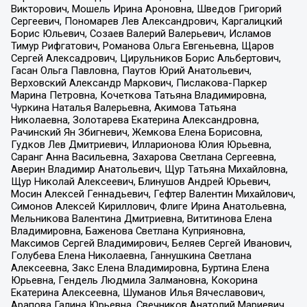
Викторович, Мошель Ирина Ароновна, Шведов Григорий
Сергеевич, Пономарев Лев Александрович, Каргалицкий
Борис Юльевич, Созаев Валерий Валерьевич, Исламов
Тимур Рифгатович, Романова Ольга Евгеньевна, Щаров
Сергей Алексадрович, Цирульников Борис Альбертович,
Гасан Ольга Павловна, Паутов Юрий Анатольевич,
Верховский Александр Маркович, Пислакова-Паркер
Марина Петровна, Кочеткова Татьяна Владимировна,
Чуркина Наталья Валерьевна, Акимова Татьяна
Николаевна, Золотарева Екатерина Александровна,
Рачинский Ян Збигневич, Жемкова Елена Борисовна,
Гудков Лев Дмитриевич, Илларионова Юлия Юрьевна,
Саранг Анна Васильевна, Захарова Светлана Сергеевна,
Аверин Владимир Анатольевич, Щур Татьяна Михайловна,
Щур Николай Алексеевич, Блинушов Андрей Юрьевич,
Мосин Алексей Геннадьевич, Гефтер Валентин Михайлович,
Симонов Алексей Кириллович, Флиге Ирина Анатольевна,
Мельникова Валентина Дмитриевна, Вититинова Елена
Владимировна, Баженова Светлана Куприяновна,
Максимов Сергей Владимирович, Беляев Сергей Иванович,
Голубева Елена Николаевна, Ганнушкина Светлана
Алексеевна, Закс Елена Владимировна, Буртина Елена
Юрьевна, Гендель Людмила Залмановна, Кокорина
Екатерина Алексеевна, Шуманов Илья Вячеславович,
Арапова Галина Юрьевна, Свечников Анатолий Мариевич,