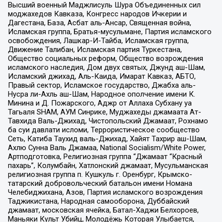
Высший военный Маджлисуль Шура Объединенных сил
моджахедов Кавказа, Конгресс народов Ичкерии и
Дагестана, База, Асбат аль-Ансар, Священная война,
Исламская группа, Братья-мусульмане, Партия исламского
освобождения, Лашкар-И-Тайба, Исламская группа,
Движение Талибан, Исламская партия Туркестана,
Общество социальных реформ, Общество возрождения
исламского наследия, Дом двух святых, Джунд аш-Шам,
Исламский джихад, Аль-Каида, Имарат Кавказ, АБТО,
Правый сектор, Исламское государство, Джабха аль-
Нусра ли-Ахль аш-Шам, Народное ополчение имени К.
Минина и Д. Пожарского, Аджр от Аллаха Субхану уа
Тагьаля SHAM, АУМ Синрике, Муджахеды джамаата Ат-
Тавхида Валь-Джихад, Чистопольский Джамаат, Рохнамо
ба суи давлати исломи, Террористическое сообщество
Сеть, Катиба Таухид валь-Джихад, Хайят Тахрир аш-Шам,
Ахлю Сунна Валь Джамаа, National Socialism/White Power,
Артподготовка, Религиозная группа “Джамаат “Красный
пахарь”, Колумбайн, Хатлонский джамаат, Мусульманская
религиозная группа п. Кушкуль г. Оренбург, Крымско-
татарский добровольческий батальон имени Номана
Челебиджихана, Азов, Партия исламского возрождения
Таджикистана, Народная самооборона, Дуббайский
джамаат, московская ячейка, Батал-Хаджи Белхороев,
Маньяки Культ Убийц, Молодёжь Которая Улыбается,