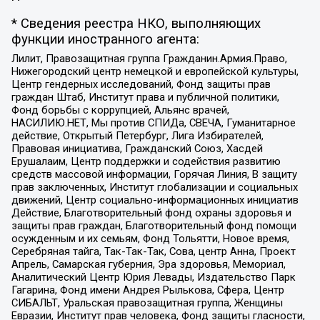
* Сведения реестра НКО, выполняющих
функции иностранного агента:
Лилит, Правозащитная группа Гражданин.Армия.Право,
Нижегородский центр немецкой и европейской культуры,
Центр гендерных исследований, Фонд защиты прав
граждан Штаб, Институт права и публичной политики,
Фонд борьбы с коррупцией, Альянс врачей,
НАСИЛИЮ.НЕТ, Мы против СПИДа, СВЕЧА, Гуманитарное
действие, Открытый Петербург, Лига Избирателей,
Правовая инициатива, Гражданский Союз, Хасдей
Ерушалаим, Центр поддержки и содействия развитию
средств массовой информации, Горячая Линия, В защиту
прав заключенных, Институт глобализации и социальных
движений, Центр социально-информационных инициатив
Действие, Благотворительный фонд охраны здоровья и
защиты прав граждан, Благотворительный фонд помощи
осужденным и их семьям, Фонд Тольятти, Новое время,
Серебряная тайга, Так-Так-Так, Сова, центр Анна, Проект
Апрель, Самарская губерния, Эра здоровья, Мемориал,
Аналитический Центр Юрия Левады, Издательство Парк
Гагарина, Фонд имени Андрея Рылькова, Сфера, Центр
СИБАЛЬТ, Уральская правозащитная группа, Женщины
Евразии, Институт прав человека, Фонд защиты гласности,