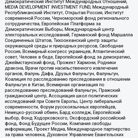
Демократический Институт Международных Отношений,
MEDIA DEVELOPMENT INVESTMENT FUND, Международный
Республиканский Институт, Открытая Россия, Институт
современной России, Черноморский фонд регионального
сотрудничества, Европейская Платформа за
Демократические Выборы, Международный центр
электоральных исследований, Германский фонд Маршалла
Соединенных Штатов, Тихоокеанский центр защиты
окружающей среды и природных ресурсов, Свободная
Россия, Всемирный конгресс украинцев, Атлантический
совет, Человек в беде, Европейский фонд за демократию,
Джеймстаунский фонд, Прожект Хармони, Родники
дракона, Врачи против насильственного извлечения
органов, Фалунь Дафа, Друзья Фалуньгун, Фалуньгун,
Коалиция по расследованию преследования в отношении
Фалуньгун в Китае, Всемирная организация по
расследованию преследований Фалуньгун, Пражский
гражданский центр, Ассоциация школ политических
исследований при Совете Европы, Центр либеральной
современности, Форум русскоязычных европейцев,
Немецко-русский обмен, Бард колледж, Европейский
выбор, Фонд Ходорковского, Оксфордский российский
фонд, Фонд Будущее России, Компания свободы
информации, Проект Медиа, Международное партнерство
за права человека, Духовное Управление Евангельских