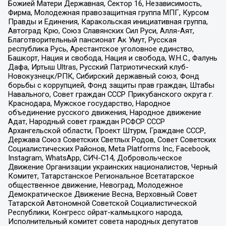
Божией Матери Державная, Сектор 16, Независимость,
Фирма, Молодежная правозащитная группа МПГ, Курсом
Правды и Единения, Каракольская инициативная группа,
Автоград Крю, Союз Славянских Сил Руси, Алля-Аят,
Благотворительный пансионат Ак Умут, Русская
республика Русь, Арестантское уголовное единство,
Башкорт, Нация и свобода, Нация и свобода, W.H.С., Фалунь
Дафа, Иртыш Ultras, Русский Патриотический клуб-
Новокузнецк/РПК, Сибирский державный союз, Фонд
борьбы с коррупцией, Фонд защиты прав граждан, Штабы
Навального, Совет граждан СССР Прикубанского округа г.
Краснодара, Мужское государство, Народное
объединение русского движения, Народное движение
Адат, Народный совет граждан РСФСР СССР
Архангельской области, Проект Штурм, Граждане СССР,
Держава Союз Советских Светлых Родов, Совет Советских
Социалистических Районов, Meta Platforms Inc, Facebook,
Instagram, WhatsApp, СИЧ-С14, Добровольческое
Движение Организации украинских националистов, Черный
Комитет, Татарстанское Региональное Всетатарское
общественное движение, Невоград, Молодежное
Демократическое Движение Весна, Верховный Совет
Татарской Автономной Советской Социалистической
Республики, Конгресс ойрат-калмыцкого народа,
Исполнительный комитет совета народных депутатов