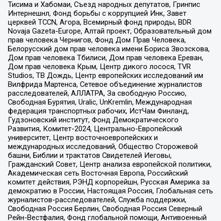
Тисима и Хабомаи, Съезд народных депутатов, Гринпис
Интернешнл, Фонд борьбы с коррупцией Инк, Завет
церквей TCCN, Агора, Всемирный фонд природы, BDR
Novaja Gazeta-Europe, Алтай проект, Образовательный дом
прав человека Чернигов, Фонд Дом Прав Человека,
Белорусский дом прав человека имени Бориса Звозскова,
Дом прав человека Тбилиси, Дом прав человека Ереван,
Дом прав человека Крым, Центр дикого лосося, TVR
Studios, ТВ Дождь, Центр европейских исследований им
Вилфрида Мартенса, Сетевое объединение журналистов
расследователей, АЛЛАТРА, За свободную Россию,
Свободная Бурятия, Uralic, UnKremlin, Международная
федерация транспортных рабочих, ИстЧам Финланд,
Гудзоновский институт, Фонд Демократического
Развития, Комитет-2024, Центрально-Европейский
университет, Центр восточноевропейских и
международных исследований, Общество Сторожевой
башни, Библии и трактатов Свидетелей Иеговы,
Гражданский Совет, Центр анализа европейской политики,
Академическая сеть Восточная Европа, Российский
комитет действия, РЭНД корпорейшн, Русская Америка за
демократию в России, Настоящая Россия, Глобальная сеть
журналистов-расследователей, Служба поддержки,
Свободная Россия Берлин, Свободная Россия Северный
Рейн-Вестфалия, Фонд глобальной помощи, Антивоенный