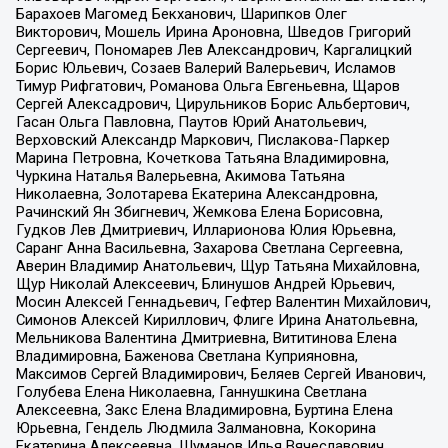
Барахоев Магомед Бекханович, Шарипков Олег
Викторович, Мошель Ирина Ароновна, Шведов Григорий
Сергеевич, Пономарев Лев Александрович, Каргалицкий
Борис Юльевич, Созаев Валерий Валерьевич, Исламов
Тимур Рифгатович, Романова Ольга Евгеньевна, Щаров
Сергей Алексадрович, Цирульников Борис Альбертович,
Гасан Ольга Павловна, Паутов Юрий Анатольевич,
Верховский Александр Маркович, Пислакова-Паркер
Марина Петровна, Кочеткова Татьяна Владимировна,
Чуркина Наталья Валерьевна, Акимова Татьяна
Николаевна, Золотарева Екатерина Александровна,
Рачинский Ян Збигневич, Жемкова Елена Борисовна,
Гудков Лев Дмитриевич, Илларионова Юлия Юрьевна,
Саранг Анна Васильевна, Захарова Светлана Сергеевна,
Аверин Владимир Анатольевич, Щур Татьяна Михайловна,
Щур Николай Алексеевич, Блинушов Андрей Юрьевич,
Мосин Алексей Геннадьевич, Гефтер Валентин Михайлович,
Симонов Алексей Кириллович, Флиге Ирина Анатольевна,
Мельникова Валентина Дмитриевна, Вититинова Елена
Владимировна, Баженова Светлана Куприяновна,
Максимов Сергей Владимирович, Беляев Сергей Иванович,
Голубева Елена Николаевна, Ганнушкина Светлана
Алексеевна, Закс Елена Владимировна, Буртина Елена
Юрьевна, Гендель Людмила Залмановна, Кокорина
Екатерина Алексеевна, Шуманов Илья Вячеславович,