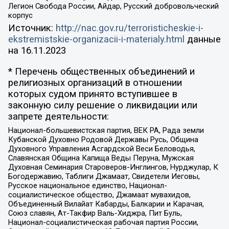
Легион Свобода России, Айдар, Русский добровольческий
корпус
Источник:
http://nac.gov.ru/terroristicheskie-i-
ekstremistskie-organizacii-i-materialy.html
данные
на
16.11.2023
* Перечень общественных объединений и
религиозных организаций в отношении
которых судом принято вступившее в
законную силу решение о ликвидации или
запрете деятельности:
Национал-большевистская партия, ВЕК РА, Рада земли
Кубанской Духовно Родовой Державы Русь, Община
Духовного Управления Асгардской Веси Беловодья,
Славянская Община Капища Веды Перуна, Мужская
Духовная Семинария Староверов-Инглингов, Нурджулар, К
Богодержавию, Таблиги Джамаат, Свидетели Иеговы,
Русское национальное единство, Национал-
социалистическое общество, Джамаат мувахидов,
Объединенный Вилайат Кабарды, Балкарии и Карачая,
Союз славян, Ат-Такфир Валь-Хиджра, Пит Буль,
Национал-социалистическая рабочая партия России,