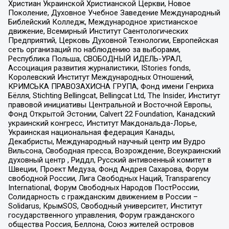
Христиан Украинской Христианской Церкви, Новое
Поколение, Духовное Учебное Заведение Международный
Библейский Колледж, Международное христианское
движение, Всемирный Институт Саентологических
Предприятий, Церковь Духовной Технологии, Европейская
сеть организаций по наблюдению за выборами,
Республика Польша, СВОБОДНЫЙ ИДЕЛЬ-УРАЛ,
Ассоциация развития журналистики, IStories fonds,
Королевский Институт Международных Отношений,
КРИМСЬКА ПРАВОЗАХИСНА ГРУПА, Фонд имени Генриха
Бёлля, Stichting Bellingcat, Bellingcat Ltd, The Insider, Институт
правовой инициативы Центральной и Восточной Европы,
Фонд Открытой Эстонии, Calvert 22 Foundation, Канадский
украинский конгресс, Институт Макдональда-Лорье,
Украинская национальная федерация Канады,
Декабристы, Международный научный центр им Вудро
Вильсона, Свободная пресса, Возрождение, Всеукраинский
духовный центр , Риддл, Русский антивоенный комитет в
Швеции, Проект Медуза, Фонд Андрея Сахарова, Форум
свободной России, Лига Свободных Наций, Transparеncy
International, Форум Свободных Народов ПостРоссии,
Солидарность с гражданским движением в России –
Solidarus, КрымSOS, Свободный университет, Институт
государственного управления, Форум гражданского
общества Россия, Беллона, Союз жителей островов