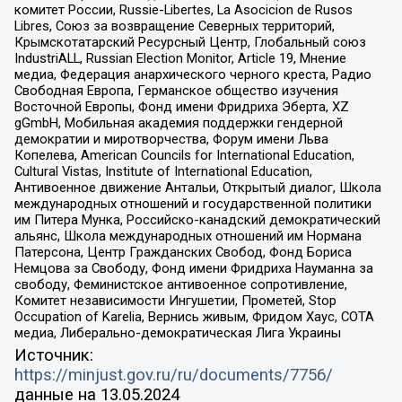
комитет России, Russie-Libertes, La Asocicion de Rusos
Libres, Союз за возвращение Северных территорий,
Крымскотатарский Ресурсный Центр, Глобальный союз
IndustriALL, Russian Election Monitor, Article 19, Мнение
медиа, Федерация анархического черного креста, Радио
Свободная Европа, Германское общество изучения
Восточной Европы, Фонд имени Фридриха Эберта, XZ
gGmbH, Мобильная академия поддержки гендерной
демократии и миротворчества, Форум имени Льва
Копелева, American Councils for International Education,
Cultural Vistas, Institute of International Education,
Антивоенное движение Антальи, Открытый диалог, Школа
международных отношений и государственной политики
им Питера Мунка, Российско-канадский демократический
альянс, Школа международных отношений им Нормана
Патерсона, Центр Гражданских Свобод, Фонд Бориса
Немцова за Свободу, Фонд имени Фридриха Науманна за
свободу, Феминистское антивоенное сопротивление,
Комитет независимости Ингушетии, Прометей, Stop
Occupation of Karelia, Вернись живым, Фридом Хаус, СОТА
медиа, Либерально-демократическая Лига Украины
Источник:
https://minjust.gov.ru/ru/documents/7756/
данные на
13.05.2024