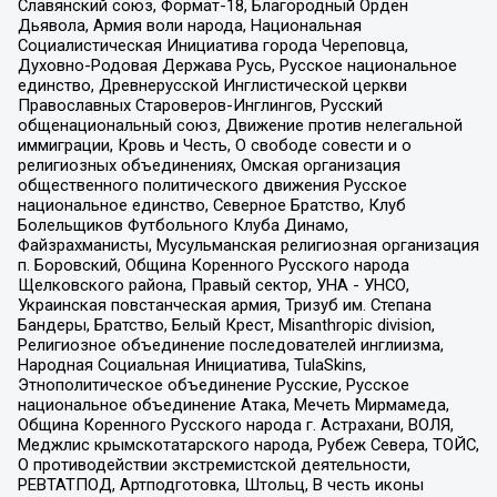
Славянский союз, Формат-18, Благородный Орден
Дьявола, Армия воли народа, Национальная
Социалистическая Инициатива города Череповца,
Духовно-Родовая Держава Русь, Русское национальное
единство, Древнерусской Инглистической церкви
Православных Староверов-Инглингов, Русский
общенациональный союз, Движение против нелегальной
иммиграции, Кровь и Честь, О свободе совести и о
религиозных объединениях, Омская организация
общественного политического движения Русское
национальное единство, Северное Братство, Клуб
Болельщиков Футбольного Клуба Динамо,
Файзрахманисты, Мусульманская религиозная организация
п. Боровский, Община Коренного Русского народа
Щелковского района, Правый сектор, УНА - УНСО,
Украинская повстанческая армия, Тризуб им. Степана
Бандеры, Братство, Белый Крест, Misanthropic division,
Религиозное объединение последователей инглиизма,
Народная Социальная Инициатива, TulaSkins,
Этнополитическое объединение Русские, Русское
национальное объединение Атака, Мечеть Мирмамеда,
Община Коренного Русского народа г. Астрахани, ВОЛЯ,
Меджлис крымскотатарского народа, Рубеж Севера, ТОЙС,
О противодействии экстремистской деятельности,
РЕВТАТПОД, Артподготовка, Штольц, В честь иконы