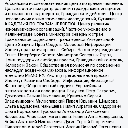
Российский исследовательский центр по правам человека,
Дальневосточный центр развития гражданских инициатив
и социального партнерства, Гражданское действие, Центр
независимых социологических исследований, Сутяжник,
АКАДЕМИЯ ПО ПРАВАМ ЧЕЛОВЕКА, Центр развития
некоммерческих организаций, Частное учреждение в
Калининграде Совета Министров северных стран,
Гражданское содействие, Трансперенси Интернешнл-Р,
Центр Защиты Прав Средств Массовой Информации,
Институт развития прессы - Сибирь, Частное учреждение в
Санкт-Петербурге Совета Министров Северных Стран,
Фонд поддержки свободы прессы, Гражданский контроль,
Человек и Закон, Общественная комиссия по сохранению
наследия академика Сахарова, Информационное
агентство МЕМО. РУ, Институт региональной прессы,
Институт Развития Свободы Информации, Экозащита!-
Женсовет, Общественный вердикт, Евразийская
антимонопольная ассоциация, Бедушев Петр Петрович,
Дзугкоева Регина Николаевна, Кривенко Сергей
Владимирович, Милославский Павел Юрьевич, Шнырова
Ольга Вадимовна, Чанышева Лилия Айратовна, Сидорович
Ольга Борисовна, Туровский Александр Алексеевич,
Васильева Анастасия Евгеньевна, Ривина Анна Валерьевна,
Бойко Анатолий Николаевич, Дугин Сергей Георгиевич,
Пивоваров Андрей Сергеевич, Аверин Виталий Евгеньевич,