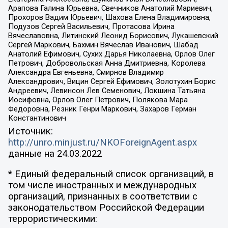
Арапова Галина Юрьевна, Свечников Анатолий Мариевич,
Прохоров Вадим Юрьевич, Шахова Елена Владимировна,
Подузов Сергей Васильевич, Протасова Ирина
Вячеславовна, Литинский Леонид Борисович, Лукашевский
Сергей Маркович, Бахмин Вячеслав Иванович, Шабад
Анатолий Ефимович, Сухих Дарья Николаевна, Орлов Олег
Петрович, Добровольская Анна Дмитриевна, Королева
Александра Евгеньевна, Смирнов Владимир
Александрович, Вицин Сергей Ефимович, Золотухин Борис
Андреевич, Левинсон Лев Семенович, Локшина Татьяна
Иосифовна, Орлов Олег Петрович, Полякова Мара
Федоровна, Резник Генри Маркович, Захаров Герман
Константинович
Источник:
http://unro.minjust.ru/NKOForeignAgent.aspx
данные на
24.03.2022
* Единый федеральный список организаций, в
том числе иностранных и международных
организаций, признанных в соответствии с
законодательством Российской Федерации
террористическими: