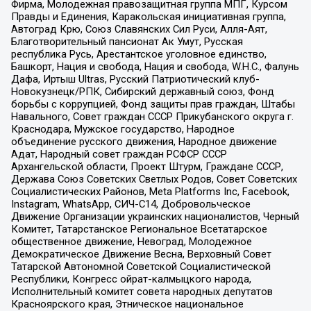
Фирма, Молодежная правозащитная группа МПГ, Курсом
Правды и Единения, Каракольская инициативная группа,
Автоград Крю, Союз Славянских Сил Руси, Алля-Аят,
Благотворительный пансионат Ак Умут, Русская
республика Русь, Арестантское уголовное единство,
Башкорт, Нация и свобода, Нация и свобода, W.H.С., Фалунь
Дафа, Иртыш Ultras, Русский Патриотический клуб-
Новокузнецк/РПК, Сибирский державный союз, Фонд
борьбы с коррупцией, Фонд защиты прав граждан, Штабы
Навального, Совет граждан СССР Прикубанского округа г.
Краснодара, Мужское государство, Народное
объединение русского движения, Народное движение
Адат, Народный совет граждан РСФСР СССР
Архангельской области, Проект Штурм, Граждане СССР,
Держава Союз Советских Светлых Родов, Совет Советских
Социалистических Районов, Meta Platforms Inc, Facebook,
Instagram, WhatsApp, СИЧ-С14, Добровольческое
Движение Организации украинских националистов, Черный
Комитет, Татарстанское Региональное Всетатарское
общественное движение, Невоград, Молодежное
Демократическое Движение Весна, Верховный Совет
Татарской Автономной Советской Социалистической
Республики, Конгресс ойрат-калмыцкого народа,
Исполнительный комитет совета народных депутатов
Красноярского края, Этническое национальное