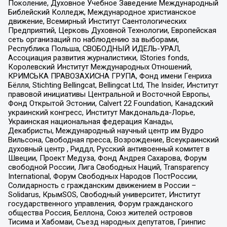
Поколение, Духовное Учебное Заведение Международный
Библейский Колледж, Международное христианское
движение, Всемирный Институт Саентологических
Предприятий, Церковь Духовной Технологии, Европейская
сеть организаций по наблюдению за выборами,
Республика Польша, СВОБОДНЫЙ ИДЕЛЬ-УРАЛ,
Ассоциация развития журналистики, IStories fonds,
Королевский Институт Международных Отношений,
КРИМСЬКА ПРАВОЗАХИСНА ГРУПА, Фонд имени Генриха
Бёлля, Stichting Bellingcat, Bellingcat Ltd, The Insider, Институт
правовой инициативы Центральной и Восточной Европы,
Фонд Открытой Эстонии, Calvert 22 Foundation, Канадский
украинский конгресс, Институт Макдональда-Лорье,
Украинская национальная федерация Канады,
Декабристы, Международный научный центр им Вудро
Вильсона, Свободная пресса, Возрождение, Всеукраинский
духовный центр , Риддл, Русский антивоенный комитет в
Швеции, Проект Медуза, Фонд Андрея Сахарова, Форум
свободной России, Лига Свободных Наций, Transparеncy
International, Форум Свободных Народов ПостРоссии,
Солидарность с гражданским движением в России –
Solidarus, КрымSOS, Свободный университет, Институт
государственного управления, Форум гражданского
общества Россия, Беллона, Союз жителей островов
Тисима и Хабомаи, Съезд народных депутатов, Гринпис