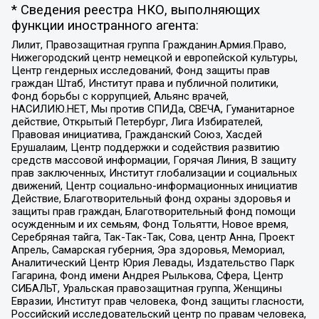
* Сведения реестра НКО, выполняющих
функции иностранного агента:
Лилит, Правозащитная группа Гражданин.Армия.Право,
Нижегородский центр немецкой и европейской культуры,
Центр гендерных исследований, Фонд защиты прав
граждан Штаб, Институт права и публичной политики,
Фонд борьбы с коррупцией, Альянс врачей,
НАСИЛИЮ.НЕТ, Мы против СПИДа, СВЕЧА, Гуманитарное
действие, Открытый Петербург, Лига Избирателей,
Правовая инициатива, Гражданский Союз, Хасдей
Ерушалаим, Центр поддержки и содействия развитию
средств массовой информации, Горячая Линия, В защиту
прав заключенных, Институт глобализации и социальных
движений, Центр социально-информационных инициатив
Действие, Благотворительный фонд охраны здоровья и
защиты прав граждан, Благотворительный фонд помощи
осужденным и их семьям, Фонд Тольятти, Новое время,
Серебряная тайга, Так-Так-Так, Сова, центр Анна, Проект
Апрель, Самарская губерния, Эра здоровья, Мемориал,
Аналитический Центр Юрия Левады, Издательство Парк
Гагарина, Фонд имени Андрея Рылькова, Сфера, Центр
СИБАЛЬТ, Уральская правозащитная группа, Женщины
Евразии, Институт прав человека, Фонд защиты гласности,
Российский исследовательский центр по правам человека,