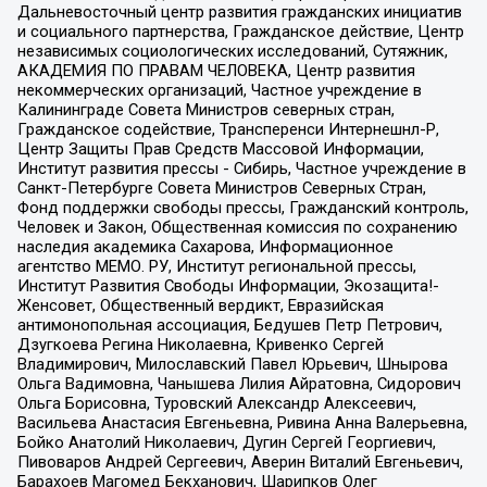
Дальневосточный центр развития гражданских инициатив
и социального партнерства, Гражданское действие, Центр
независимых социологических исследований, Сутяжник,
АКАДЕМИЯ ПО ПРАВАМ ЧЕЛОВЕКА, Центр развития
некоммерческих организаций, Частное учреждение в
Калининграде Совета Министров северных стран,
Гражданское содействие, Трансперенси Интернешнл-Р,
Центр Защиты Прав Средств Массовой Информации,
Институт развития прессы - Сибирь, Частное учреждение в
Санкт-Петербурге Совета Министров Северных Стран,
Фонд поддержки свободы прессы, Гражданский контроль,
Человек и Закон, Общественная комиссия по сохранению
наследия академика Сахарова, Информационное
агентство МЕМО. РУ, Институт региональной прессы,
Институт Развития Свободы Информации, Экозащита!-
Женсовет, Общественный вердикт, Евразийская
антимонопольная ассоциация, Бедушев Петр Петрович,
Дзугкоева Регина Николаевна, Кривенко Сергей
Владимирович, Милославский Павел Юрьевич, Шнырова
Ольга Вадимовна, Чанышева Лилия Айратовна, Сидорович
Ольга Борисовна, Туровский Александр Алексеевич,
Васильева Анастасия Евгеньевна, Ривина Анна Валерьевна,
Бойко Анатолий Николаевич, Дугин Сергей Георгиевич,
Пивоваров Андрей Сергеевич, Аверин Виталий Евгеньевич,
Барахоев Магомед Бекханович, Шарипков Олег