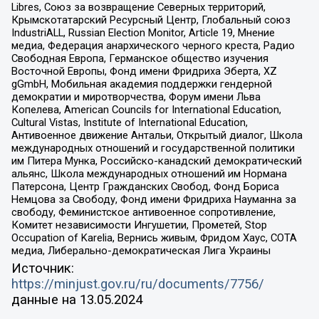
Libres, Союз за возвращение Северных территорий,
Крымскотатарский Ресурсный Центр, Глобальный союз
IndustriALL, Russian Election Monitor, Article 19, Мнение
медиа, Федерация анархического черного креста, Радио
Свободная Европа, Германское общество изучения
Восточной Европы, Фонд имени Фридриха Эберта, XZ
gGmbH, Мобильная академия поддержки гендерной
демократии и миротворчества, Форум имени Льва
Копелева, American Councils for International Education,
Cultural Vistas, Institute of International Education,
Антивоенное движение Антальи, Открытый диалог, Школа
международных отношений и государственной политики
им Питера Мунка, Российско-канадский демократический
альянс, Школа международных отношений им Нормана
Патерсона, Центр Гражданских Свобод, Фонд Бориса
Немцова за Свободу, Фонд имени Фридриха Науманна за
свободу, Феминистское антивоенное сопротивление,
Комитет независимости Ингушетии, Прометей, Stop
Occupation of Karelia, Вернись живым, Фридом Хаус, СОТА
медиа, Либерально-демократическая Лига Украины
Источник:
https://minjust.gov.ru/ru/documents/7756/
данные на
13.05.2024