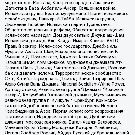
моджахедов Кавказа, Конгресс народов Ичкерии и
Дагестана, База, Асбат аль-Ансар, Священная война,
Исламская группа, Братья-мусульмане, Партия исламского
освобождения, Лашкар-И-Тайба, Исламская группа,
Движение Талибан, Исламская партия Туркестана,
Общество социальных реформ, Общество возрождения
исламского наследия, Дом двух святых, Джунд аш-Шам,
Исламский джихад, Аль-Каида, Имарат Кавказ, АБТО,
Правый сектор, Исламское государство, Джабха аль-
Нусра ли-Ахль аш-Шам, Народное ополчение имени К.
Минина и Д. Пожарского, Аджр от Аллаха Субхану уа
Тагьаля SHAM, АУМ Синрике, Муджахеды джамаата Ат-
Тавхида Валь-Джихад, Чистопольский Джамаат, Рохнамо
ба суи давлати исломи, Террористическое сообщество
Сеть, Катиба Таухид валь-Джихад, Хайят Тахрир аш-Шам,
Ахлю Сунна Валь Джамаа, National Socialism/White Power,
Артподготовка, Религиозная группа “Джамаат “Красный
пахарь”, Колумбайн, Хатлонский джамаат, Мусульманская
религиозная группа п. Кушкуль г. Оренбург, Крымско-
татарский добровольческий батальон имени Номана
Челебиджихана, Азов, Партия исламского возрождения
Таджикистана, Народная самооборона, Дуббайский
джамаат, московская ячейка, Батал-Хаджи Белхороев,
Маньяки Культ Убийц, Молодёжь Которая Улыбается,
Легион Свобода России, Айдар, Русский добровольческий