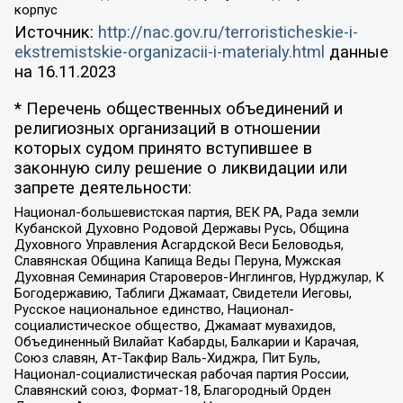
корпус
Источник:
http://nac.gov.ru/terroristicheskie-i-
ekstremistskie-organizacii-i-materialy.html
данные
на
16.11.2023
* Перечень общественных объединений и
религиозных организаций в отношении
которых судом принято вступившее в
законную силу решение о ликвидации или
запрете деятельности:
Национал-большевистская партия, ВЕК РА, Рада земли
Кубанской Духовно Родовой Державы Русь, Община
Духовного Управления Асгардской Веси Беловодья,
Славянская Община Капища Веды Перуна, Мужская
Духовная Семинария Староверов-Инглингов, Нурджулар, К
Богодержавию, Таблиги Джамаат, Свидетели Иеговы,
Русское национальное единство, Национал-
социалистическое общество, Джамаат мувахидов,
Объединенный Вилайат Кабарды, Балкарии и Карачая,
Союз славян, Ат-Такфир Валь-Хиджра, Пит Буль,
Национал-социалистическая рабочая партия России,
Славянский союз, Формат-18, Благородный Орден