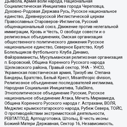
Дьявола, Армия воли народа, Национальная
Социалистическая Инициатива города Череповца,
Духовно-Родовая Держава Русь, Русское национальное
единство, Древнерусской Инглистической церкви
Православных Староверов-Инглингов, Русский
общенациональный союз, Движение против нелегальной
иммиграции, Кровь и Честь, О свободе совести и о
религиозных объединениях, Омская организация
общественного политического движения Русское
национальное единство, Северное Братство, Клуб
Болельщиков Футбольного Клуба Динамо,
Файзрахманисты, Мусульманская религиозная организация
п. Боровский, Община Коренного Русского народа
Щелковского района, Правый сектор, УНА - УНСО,
Украинская повстанческая армия, Тризуб им. Степана
Бандеры, Братство, Белый Крест, Misanthropic division,
Религиозное объединение последователей инглиизма,
Народная Социальная Инициатива, TulaSkins,
Этнополитическое объединение Русские, Русское
национальное объединение Атака, Мечеть Мирмамеда,
Община Коренного Русского народа г. Астрахани, ВОЛЯ,
Меджлис крымскотатарского народа, Рубеж Севера, ТОЙС,
О противодействии экстремистской деятельности,
РЕВТАТПОД, Артподготовка, Штольц, В честь иконы
Божией Матери Державная, Сектор 16, Независимость,