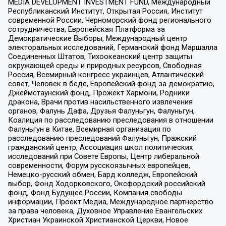
MEDIA DEVELOPMENT INVESTMENT FUND, Международный
Республиканский Институт, Открытая Россия, Институт
современной России, Черноморский фонд регионального
сотрудничества, Европейская Платформа за
Демократические Выборы, Международный центр
электоральных исследований, Германский фонд Маршалла
Соединенных Штатов, Тихоокеанский центр защиты
окружающей среды и природных ресурсов, Свободная
Россия, Всемирный конгресс украинцев, Атлантический
совет, Человек в беде, Европейский фонд за демократию,
Джеймстаунский фонд, Прожект Хармони, Родники
дракона, Врачи против насильственного извлечения
органов, Фалунь Дафа, Друзья Фалуньгун, Фалуньгун,
Коалиция по расследованию преследования в отношении
Фалуньгун в Китае, Всемирная организация по
расследованию преследований Фалуньгун, Пражский
гражданский центр, Ассоциация школ политических
исследований при Совете Европы, Центр либеральной
современности, Форум русскоязычных европейцев,
Немецко-русский обмен, Бард колледж, Европейский
выбор, Фонд Ходорковского, Оксфордский российский
фонд, Фонд Будущее России, Компания свободы
информации, Проект Медиа, Международное партнерство
за права человека, Духовное Управление Евангельских
Христиан Украинской Христианской Церкви, Новое