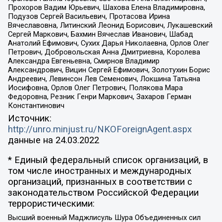
Прохоров Вадим Юрьевич, Шахова Елена Владимировна,
Подузов Сергей Васильевич, Протасова Ирина
Вячеславовна, Литинский Леонид Борисович, Лукашевский
Сергей Маркович, Бахмин Вячеслав Иванович, Шабад
Анатолий Ефимович, Сухих Дарья Николаевна, Орлов Олег
Петрович, Добровольская Анна Дмитриевна, Королева
Александра Евгеньевна, Смирнов Владимир
Александрович, Вицин Сергей Ефимович, Золотухин Борис
Андреевич, Левинсон Лев Семенович, Локшина Татьяна
Иосифовна, Орлов Олег Петрович, Полякова Мара
Федоровна, Резник Генри Маркович, Захаров Герман
Константинович
Источник:
http://unro.minjust.ru/NKOForeignAgent.aspx
данные на
24.03.2022
* Единый федеральный список организаций, в
том числе иностранных и международных
организаций, признанных в соответствии с
законодательством Российской Федерации
террористическими:
Высший военный Маджлисуль Шура Объединенных сил