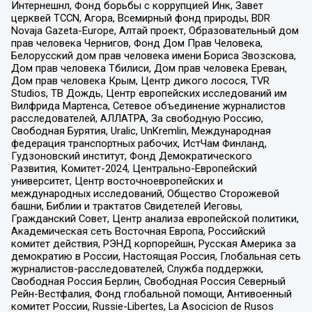
Интернешнл, Фонд борьбы с коррупцией Инк, Завет
церквей TCCN, Агора, Всемирный фонд природы, BDR
Novaja Gazeta-Europe, Алтай проект, Образовательный дом
прав человека Чернигов, Фонд Дом Прав Человека,
Белорусский дом прав человека имени Бориса Звозскова,
Дом прав человека Тбилиси, Дом прав человека Ереван,
Дом прав человека Крым, Центр дикого лосося, TVR
Studios, ТВ Дождь, Центр европейских исследований им
Вилфрида Мартенса, Сетевое объединение журналистов
расследователей, АЛЛАТРА, За свободную Россию,
Свободная Бурятия, Uralic, UnKremlin, Международная
федерация транспортных рабочих, ИстЧам Финланд,
Гудзоновский институт, Фонд Демократического
Развития, Комитет-2024, Центрально-Европейский
университет, Центр восточноевропейских и
международных исследований, Общество Сторожевой
башни, Библии и трактатов Свидетелей Иеговы,
Гражданский Совет, Центр анализа европейской политики,
Академическая сеть Восточная Европа, Российский
комитет действия, РЭНД корпорейшн, Русская Америка за
демократию в России, Настоящая Россия, Глобальная сеть
журналистов-расследователей, Служба поддержки,
Свободная Россия Берлин, Свободная Россия Северный
Рейн-Вестфалия, Фонд глобальной помощи, Антивоенный
комитет России, Russie-Libertes, La Asocicion de Rusos