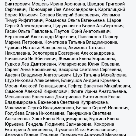
Викторович, Мошель Ирина Ароновна, Шведов Григорий
Сергеевич, Пономарев Лев Александрович, Каргалицкий
Борис Юльевич, Созаев Валерий Валерьевич, Исламов
Тимур Рифгатович, Романова Ольга Евгеньевна, Щаров
Сергей Алексадрович, Цирульников Борис Альбертович,
Гасан Ольга Павловна, Паутов Юрий Анатольевич,
Верховский Александр Маркович, Пислакова-Паркер
Марина Петровна, Кочеткова Татьяна Владимировна,
Чуркина Наталья Валерьевна, Акимова Татьяна
Николаевна, Золотарева Екатерина Александровна,
Рачинский Ян Збигневич, Жемкова Елена Борисовна,
Гудков Лев Дмитриевич, Илларионова Юлия Юрьевна,
Саранг Анна Васильевна, Захарова Светлана Сергеевна,
Аверин Владимир Анатольевич, Щур Татьяна Михайловна,
Щур Николай Алексеевич, Блинушов Андрей Юрьевич,
Мосин Алексей Геннадьевич, Гефтер Валентин Михайлович,
Симонов Алексей Кириллович, Флиге Ирина Анатольевна,
Мельникова Валентина Дмитриевна, Вититинова Елена
Владимировна, Баженова Светлана Куприяновна,
Максимов Сергей Владимирович, Беляев Сергей Иванович,
Голубева Елена Николаевна, Ганнушкина Светлана
Алексеевна, Закс Елена Владимировна, Буртина Елена
Юрьевна, Гендель Людмила Залмановна, Кокорина
Екатерина Алексеевна, Шуманов Илья Вячеславович,
Арапова Галина Юрьевна, Свечников Анатолий Мариевич,