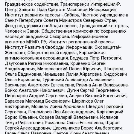
Гражданское содействие, Трансперенси Интернешнл-Р,
Центр Защиты Прав Средств Массовой Информации,
Институт развития прессы - Сибирь, Частное учреждение в
Санкт-Петербурге Совета Министров Северных Стран,
Фонд поддержки свободы прессы, Гражданский контроль,
Человек и Закон, Общественная комиссия по сохранению
наследия академика Сахарова, Информационное
агентство МЕМО. РУ, Институт региональной прессы,
Институт Развития Свободы Информации, Экозащита!-
Женсовет, Общественный вердикт, Евразийская
антимонопольная ассоциация, Бедушев Петр Петрович,
Дзугкоева Регина Николаевна, Кривенко Сергей
Владимирович, Милославский Павел Юрьевич, Шнырова
Ольга Вадимовна, Чанышева Лилия Айратовна, Сидорович
Ольга Борисовна, Туровский Александр Алексеевич,
Васильева Анастасия Евгеньевна, Ривина Анна Валерьевна,
Бойко Анатолий Николаевич, Дугин Сергей Георгиевич,
Пивоваров Андрей Сергеевич, Аверин Виталий Евгеньевич,
Барахоев Магомед Бекханович, Шарипков Олег
Викторович, Мошель Ирина Ароновна, Шведов Григорий
Сергеевич, Пономарев Лев Александрович, Каргалицкий
Борис Юльевич, Созаев Валерий Валерьевич, Исламов
Тимур Рифгатович, Романова Ольга Евгеньевна, Щаров
Сергей Алексадрович, Цирульников Борис Альбертович,
Гасан Ольга Павловна, Паутов Юрий Анатольевич,