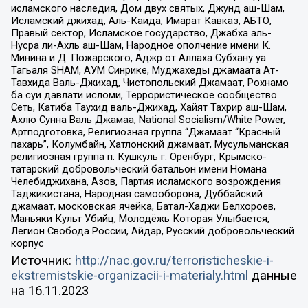
исламского наследия, Дом двух святых, Джунд аш-Шам,
Исламский джихад, Аль-Каида, Имарат Кавказ, АБТО,
Правый сектор, Исламское государство, Джабха аль-
Нусра ли-Ахль аш-Шам, Народное ополчение имени К.
Минина и Д. Пожарского, Аджр от Аллаха Субхану уа
Тагьаля SHAM, АУМ Синрике, Муджахеды джамаата Ат-
Тавхида Валь-Джихад, Чистопольский Джамаат, Рохнамо
ба суи давлати исломи, Террористическое сообщество
Сеть, Катиба Таухид валь-Джихад, Хайят Тахрир аш-Шам,
Ахлю Сунна Валь Джамаа, National Socialism/White Power,
Артподготовка, Религиозная группа “Джамаат “Красный
пахарь”, Колумбайн, Хатлонский джамаат, Мусульманская
религиозная группа п. Кушкуль г. Оренбург, Крымско-
татарский добровольческий батальон имени Номана
Челебиджихана, Азов, Партия исламского возрождения
Таджикистана, Народная самооборона, Дуббайский
джамаат, московская ячейка, Батал-Хаджи Белхороев,
Маньяки Культ Убийц, Молодёжь Которая Улыбается,
Легион Свобода России, Айдар, Русский добровольческий
корпус
Источник:
http://nac.gov.ru/terroristicheskie-i-
ekstremistskie-organizacii-i-materialy.html
данные
на
16.11.2023