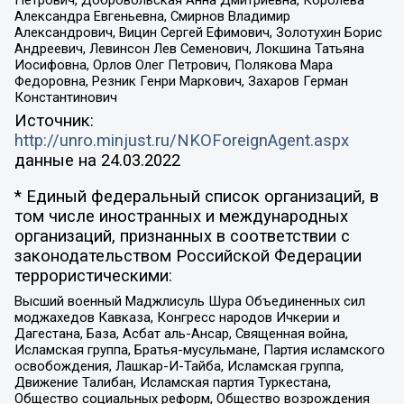
Петрович, Добровольская Анна Дмитриевна, Королева
Александра Евгеньевна, Смирнов Владимир
Александрович, Вицин Сергей Ефимович, Золотухин Борис
Андреевич, Левинсон Лев Семенович, Локшина Татьяна
Иосифовна, Орлов Олег Петрович, Полякова Мара
Федоровна, Резник Генри Маркович, Захаров Герман
Константинович
Источник:
http://unro.minjust.ru/NKOForeignAgent.aspx
данные на
24.03.2022
* Единый федеральный список организаций, в
том числе иностранных и международных
организаций, признанных в соответствии с
законодательством Российской Федерации
террористическими:
Высший военный Маджлисуль Шура Объединенных сил
моджахедов Кавказа, Конгресс народов Ичкерии и
Дагестана, База, Асбат аль-Ансар, Священная война,
Исламская группа, Братья-мусульмане, Партия исламского
освобождения, Лашкар-И-Тайба, Исламская группа,
Движение Талибан, Исламская партия Туркестана,
Общество социальных реформ, Общество возрождения