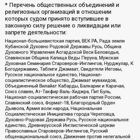
* Перечень общественных объединений и
религиозных организаций в отношении
которых судом принято вступившее в
законную силу решение о ликвидации или
запрете деятельности:
Национал-большевистская партия, ВЕК РА, Рада земли
Кубанской Духовно Родовой Державы Русь, Община
Духовного Управления Асгардской Веси Беловодья,
Славянская Община Капища Веды Перуна, Мужская
Духовная Семинария Староверов-Инглингов, Нурджулар, К
Богодержавию, Таблиги Джамаат, Свидетели Иеговы,
Русское национальное единство, Национал-
социалистическое общество, Джамаат мувахидов,
Объединенный Вилайат Кабарды, Балкарии и Карачая,
Союз славян, Ат-Такфир Валь-Хиджра, Пит Буль,
Национал-социалистическая рабочая партия России,
Славянский союз, Формат-18, Благородный Орден
Дьявола, Армия воли народа, Национальная
Социалистическая Инициатива города Череповца,
Духовно-Родовая Держава Русь, Русское национальное
единство, Древнерусской Инглистической церкви
Православных Староверов-Инглингов, Русский
общенациональный союз, Движение против нелегальной