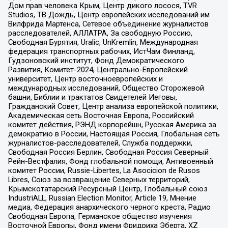
Дом прав человека Крым, Центр дикого лосося, TVR
Studios, ТВ Дождь, Центр европейских исследований им
Вилфрида Мартенса, Сетевое объединение журналистов
расследователей, АЛЛАТРА, За свободную Россию,
Свободная Бурятия, Uralic, UnKremlin, Международная
федерация транспортных рабочих, ИстЧам Финланд,
Гудзоновский институт, Фонд Демократического
Развития, Комитет-2024, Центрально-Европейский
университет, Центр восточноевропейских и
международных исследований, Общество Сторожевой
башни, Библии и трактатов Свидетелей Иеговы,
Гражданский Совет, Центр анализа европейской политики,
Академическая сеть Восточная Европа, Российский
комитет действия, РЭНД корпорейшн, Русская Америка за
демократию в России, Настоящая Россия, Глобальная сеть
журналистов-расследователей, Служба поддержки,
Свободная Россия Берлин, Свободная Россия Северный
Рейн-Вестфалия, Фонд глобальной помощи, Антивоенный
комитет России, Russie-Libertes, La Asocicion de Rusos
Libres, Союз за возвращение Северных территорий,
Крымскотатарский Ресурсный Центр, Глобальный союз
IndustriALL, Russian Election Monitor, Article 19, Мнение
медиа, Федерация анархического черного креста, Радио
Свободная Европа, Германское общество изучения
Восточной Европы, Фонд имени Фридриха Эберта, XZ