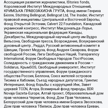
Ассоциация развития журналистики, IStories fonds,
Королевский Институт Международных Отношений,
КРИМСЬКА ПРАВОЗАХИСНА ГРУПА, Фонд имени Генриха
Бёлля, Stichting Bellingcat, Bellingcat Ltd, The Insider, Институт
правовой инициативы Центральной и Восточной Европы,
Фонд Открытой Эстонии, Calvert 22 Foundation, Канадский
украинский конгресс, Институт Макдональда-Лорье,
Украинская национальная федерация Канады,
Декабристы, Международный научный центр им Вудро
Вильсона, Свободная пресса, Возрождение, Всеукраинский
духовный центр , Риддл, Русский антивоенный комитет в
Швеции, Проект Медуза, Фонд Андрея Сахарова, Форум
свободной России, Лига Свободных Наций, Transparеncy
International, Форум Свободных Народов ПостРоссии,
Солидарность с гражданским движением в России –
Solidarus, КрымSOS, Свободный университет, Институт
государственного управления, Форум гражданского
общества Россия, Беллона, Союз жителей островов
Тисима и Хабомаи, Съезд народных депутатов, Гринпис
Интернешнл, Фонд борьбы с коррупцией Инк, Завет
церквей TCCN, Агора, Всемирный фонд природы, BDR
Novaja Gazeta-Europe, Алтай проект, Образовательный дом
прав человека Чернигов, Фонд Дом Прав Человека,
Белорусский дом прав человека имени Бориса Звозскова,
Дом прав человека Тбилиси, Дом прав человека Ереван,