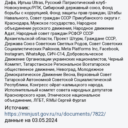
Дафа, Иртыш Ultras, Русский Патриотический клуб-
Новокузнецк/РПК, Сибирский державный союз, Фонд
борьбы с коррупцией, Фонд защиты прав граждан, Штабы
Навального, Совет граждан СССР Прикубанского округа г.
Краснодара, Мужское государство, Народное
объединение русского движения, Народное движение
Адат, Народный совет граждан РСФСР СССР
Архангельской области, Проект Штурм, Граждане СССР,
Держава Союз Советских Светлых Родов, Совет Советских
Социалистических Районов, Meta Platforms Inc, Facebook,
Instagram, WhatsApp, СИЧ-С14, Добровольческое
Движение Организации украинских националистов, Черный
Комитет, Татарстанское Региональное Всетатарское
общественное движение, Невоград, Молодежное
Демократическое Движение Весна, Верховный Совет
Татарской Автономной Советской Социалистической
Республики, Конгресс ойрат-калмыцкого народа,
Исполнительный комитет совета народных депутатов
Красноярского края, Этническое национальное
объединение, ЛГБТ, Я.МЫ Сергей Фургал
Источник:
https://minjust.gov.ru/ru/documents/7822/
данные на
03.05.2024