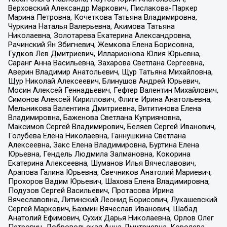
Верховский Александр Маркович, Пислакова-Паркер
Марина Петровна, Кочеткова Татьяна Владимировна,
Чуркина Наталья Валерьевна, Акимова Татьяна
Николаевна, Золотарева Екатерина Александровна,
Рачинский Ян Збигневич, Жемкова Елена Борисовна,
Гудков Лев Дмитриевич, Илларионова Юлия Юрьевна,
Саранг Анна Васильевна, Захарова Светлана Сергеевна,
Аверин Владимир Анатольевич, Щур Татьяна Михайловна,
Щур Николай Алексеевич, Блинушов Андрей Юрьевич,
Мосин Алексей Геннадьевич, Гефтер Валентин Михайлович,
Симонов Алексей Кириллович, Флиге Ирина Анатольевна,
Мельникова Валентина Дмитриевна, Вититинова Елена
Владимировна, Баженова Светлана Куприяновна,
Максимов Сергей Владимирович, Беляев Сергей Иванович,
Голубева Елена Николаевна, Ганнушкина Светлана
Алексеевна, Закс Елена Владимировна, Буртина Елена
Юрьевна, Гендель Людмила Залмановна, Кокорина
Екатерина Алексеевна, Шуманов Илья Вячеславович,
Арапова Галина Юрьевна, Свечников Анатолий Мариевич,
Прохоров Вадим Юрьевич, Шахова Елена Владимировна,
Подузов Сергей Васильевич, Протасова Ирина
Вячеславовна, Литинский Леонид Борисович, Лукашевский
Сергей Маркович, Бахмин Вячеслав Иванович, Шабад
Анатолий Ефимович, Сухих Дарья Николаевна, Орлов Олег