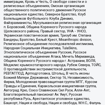
иммиграции, Кровь и Честь, О свободе совести и о
религиозных объединениях, Омская организация
общественного политического движения Русское
национальное единство, Северное Братство, Клуб
Болельщиков Футбольного Клуба Динамо,
Файзрахманисты, Мусульманская религиозная организация
п. Боровский, Община Коренного Русского народа
Щелковского района, Правый сектор, УНА - УНСО,
Украинская повстанческая армия, Тризуб им. Степана
Бандеры, Братство, Белый Крест, Misanthropic division,
Религиозное объединение последователей инглиизма,
Народная Социальная Инициатива, TulaSkins,
Этнополитическое объединение Русские, Русское
национальное объединение Атака, Мечеть Мирмамеда,
Община Коренного Русского народа г. Астрахани, ВОЛЯ,
Меджлис крымскотатарского народа, Рубеж Севера, ТОЙС,
О противодействии экстремистской деятельности,
РЕВТАТПОД, Артподготовка, Штольц, В честь иконы
Божией Матери Державная, Сектор 16, Независимость,
Фирма, Молодежная правозащитная группа МПГ, Курсом
Правды и Единения, Каракольская инициативная группа,
Автоград Крю, Союз Славянских Сил Руси, Алля-Аят,
Благотворительный пансионат Ак Умут, Русская
республика Русь, Арестантское уголовное единство,
Башкорт, Нация и свобода, Нация и свобода, W.H.С., Фалунь