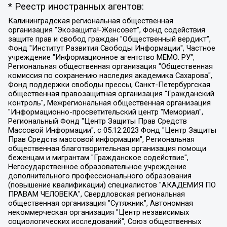
* Реестр иностранных агентов:
Калининградская региональная общественная организация "Экозащита!-Женсовет", Фонд содействия защите прав и свобод граждан "Общественный вердикт", Фонд "Институт Развития Свободы Информации", Частное учреждение "Информационное агентство МЕМО. РУ", Региональная общественная организация "Общественная комиссия по сохранению наследия академика Сахарова", Фонд поддержки свободы прессы, Санкт-Петербургская общественная правозащитная организация "Гражданский контроль", Межрегиональная общественная организация "Информационно-просветительский центр "Мемориал", Региональный Фонд "Центр Защиты Прав Средств Массовой Информации", с 05.12.2023 Фонд "Центр Защиты Прав Средств массовой информации", Региональная общественная благотворительная организация помощи беженцам и мигрантам "Гражданское содействие", Негосударственное образовательное учреждение дополнительного профессионального образования (повышение квалификации) специалистов "АКАДЕМИЯ ПО ПРАВАМ ЧЕЛОВЕКА", Свердловская региональная общественная организация "Сутяжник", Автономная некоммерческая организация "Центр независимых социологических исследований", Союз общественных объединений "Российский исследовательский центр по правам человека", Региональное общественное учреждение научно-информационный центр "МЕМОРИАЛ", Некоммерческая организация "Фонд защиты гласности", Автономная некоммерческая организация "Институт прав человека", Городская общественная организация "Екатеринбургское общество "МЕМОРИАЛ", Городская общественная организация "Рязанское историко-просветительское и правозащитное общество "Мемориал" (Рязанский Мемориал), Челябинский региональный орган общественной самодеятельности – женское общественное объединение "Женщины Евразии", Челябинский региональный орган общественной самодеятельности "Уральская правозащитная группа", Фонд содействия защите здоровья и социальной справедливости имени Андрея Рылькова, Автономная Некоммерческая Организация "Аналитический Центр Юрия Левады", Автономная некоммерческая организация социальной поддержки населения "Проект Апрель", Региональная общественная организация помощи женщинам и детям, находящимся в кризисной ситуации "Информационно-методический центр "Анна", Фонд содействия развитию массовых коммуникаций и правовому просвещению "Так-так-Так", Фонд содействия устойчивому развитию "Серебряная тайга", Свердловский региональный общественный фонд социальных проектов "Новое время", "Idel.Реалии", Кавказ.Реалии, Крым.Реалии, Телеканал Настоящее Время, Татаро-башкирская служба Радио Свобода (Azatliq Radiosi), Радио Свободная Европа/Радио Свобода (PCE/PC), "Сибирь.Реалии", "Фактограф", Благотворительный фонд помощи осужденным и их семьям, Автономная некоммерческая организация "Институт глобализации и социальных движений", Фонд "В защиту прав заключенных", Частное учреждение "Центр поддержки и содействия развитию средств массовой информации", Пензенский региональный общественный благотворительный фонд "Гражданский союз", "Север.Реалии", Некоммерческая организация Фонд "Правовая инициатива", Общество с ограниченной ответственностью "Радио Свободная Европа/Радио Свобода", Чешское информационное агентство "MEDIUM-ORIENT", Красноярская региональная общественная организация "Мы против СПИДа", Камалягин Денис Николаевич, Маркелов Сергей Евгеньевич, Пономарев Лев Александрович, Савицкая Людмила Алексеевна, Автономная некоммерческая организация "Центр по работе с проблемой насилия "НАСИЛИЮ.НЕТ", Межрегиональный профессиональный союз работников здравоохранения "Альянс врачей", Юридическое лицо, зарегистрированное в Латвийской Республике, SIA "Medusa Project" (регистрационный номер 40103797863, дата регистрации 10.06.2014), Некоммерческая организация "Фонд по борьбе с коррупцией", Автономная некоммерческая организация "Институт права и публичной политики", Баданин Роман Сергеевич, Гликин Максим Александрович, Железнова Мария Михайловна, Лукьянова Юлия Сергеевна, Маетная Елизавета Витальевна, Маняхин Петр Борисович, Чуракова Ольга Владимировна, Ярош Юлия Петровна, Юридическое лицо "The Insider SIA", зарегистрированное в Риге, Латвийская Республика (дата регистрации 26.06.2015), являющееся администратором доменного имени интернет-издания "The Insider SIA", https://theins.ru, Постернак Алексей Евгеньевич, Рубин Михаил Аркадьевич, Анин Роман Александрович, Юридическое лицо Istories fonds, зарегистрированное в Латвийской Республике (регистрационный номер 50008295751, дата регистрации 24.02.2020), Великовский Дмитрий Александрович, Долинина Ирина Николаевна, Мароховская Алеся Алексеевна, Шлейнов Роман Юрьевич, Шмагун Олеся Валентиновна, Общество с ограниченной ответственностью "Альтаир 2021", Общество с ограниченной ответственностью "Вега 2021", Общество с ограниченной ответственностью "Главный редактор 2021", Общество с ограниченной ответственностью "Ромашки монолит", Важенков Артем Валерьевич, Ивановская областная общественная организация "Центр гендерных исследований", Гурман Юрий Альбертович, Медиапроект "ОВД-Инфо", Егоров Владимир Владимирович, Жилинский Владимир Александрович, Общество с ограниченной ответственностью "ЗП", Иванова София Юрьевна, Карезина Инна Павловна, Кильтау Екатерина Викторовна, Петров Алексей Викторович, Пискунов Сергей Евгеньевич, Смирнов Сергей Сергеевич, Тихонов Михаил Сергеевич, Общество с ограниченной ответственностью "ЖУРНАЛИСТ-ИНОСТРАННЫЙ АГЕНТ", Арапова Галина Юрьевна, Вольтская Татьяна Анатольевна, Американская компания "Mason G.E.S. Anonymous Foundation" (США), являющаяся владельцем интернет-издания https://mnews.world/, Компания "Stichting Bellingcat", зарегистрированная в Нидерландах (дата регистрации 11.07.2018), Захаров Андрей Вячеславович, Клепиковская Екатерина Дмитриевна, Общество с ограниченной ответственностью "МЕМО", Перл Роман Александрович, Симонов Евгений Алексеевич, Соловьева Елена Анатольевна, Сотников Даниил Владимирович, Сурначева Елизавета Дмитриевна, Автономная некоммерческая организация по защите прав человека и информированию населения "Якутия – Наше Мнение", Общество с ограниченной ответственностью "Москоу диджитал медиа", с 26.01.2023 Общество с ограниченной ответственностью "Чайка Белые сады", Ветошкина Валерия Валерьевна, Заговора Максим Александрович, Межрегиональное общественное движение "Российская ЛГБТ - сеть", Оленичев Максим Владимирович, Павлов Иван Юрьевич, Скворцова Елена Сергеевна, Общество с ограниченной ответственностью "Как бы инагент", Кочетков Игорь Викторович, Общество с ограниченной ответственностью "Честные выборы", Еланчик Олег Александрович, Общество с ограниченной ответственностью "Нобелевский призыв", Гималова Регина Эмилевна, Григорьев Андрей Валерьевич, Григорьева Алина Александровна, Ассоциация по содействию защите прав призывников, альтернативнослужащих и военнослужащих "Правозащитная группа "Гражданин.Армия.Право", Хисамова Регина Фаритовна, Автономная некоммерческая организация по реализации социально-правовых программ "Лилит", Дальневосточное общественное движение "Маяк", Санкт-Петербургская ЛГБТ-инициативная группа "Выход", Инициативная группа ЛГБТ+ "Реверс", Алексеев Андрей Викторович, Бекбулатова Таисия Львовна, Беляев Иван Михайлович, Владыкина Елена Сергеевна, Гельман Марат Александрович, Никульшина Вероника Юрьевна, Толоконникова Надежда Андреевна, Шендерович Виктор Анатольевич, Общество с ограниченной ответственностью "Данное сообщение", Общество с ограниченной ответственностью Издательский дом "Новая глава", Айнбиндер Александра Александровна, Московский комьюнити-центр для ЛГБТ+инициатив, Благотворительный фонд развития филантропии, Deutsche Welle (Германия, Kurt-Schumacher-Strasse 3, 53113 Bonn), Борзунова Мария Михайловна, Воробьев Виктор Викторович, Голубева Анна Львовна, Константинова Алла Михайловна, Малкова Ирина Владимировна, Мурадов Мурад Абдулгалимович, Осетинская Елизавета Николаевна, Понасенков Евгений Николаевич, Ганапольский Матвей Юрьевич, Киселев Евгений Алексеевич, Борухович Ирина Григорьевна, Дремин Иван Тимофеевич, Дубровский Дмитрий Викторович, Красноярская региональная общественная организация поддержки и развития альтернативных образовательных технологий и межкультурных коммуникаций "ИНТЕРРА", Маяковская Екатерина Алексеевна, Фейгин Марк Захарович, Филимонов Андрей Викторович, Дзугкоева Регина Николаевна, Доброхотов Роман Александрович, Дудь Юрий Александрович, Елкин Сергей Владимирович, Кругликов Кирилл Игоревич, Сабунаева Мария Леонидовна, Семенов Алексей Владимирович, Шаинян Карен Багратович, Шульман Екатерина Михайловна, Асафьев Артур Валерьевич, Вахштайн Виктор Семенович, Венедиктов Алексей Алексеевич, Лушникова Екатерина Евгеньевна, Волков Леонид Михайлович, Невзоров Александр Глебович, Пархоменко Сергей Борисович, Сироткин Ярослав Николаевич, Кара-Мурза Владимир Владимирович, Баранова Наталья Владимировна, Гозман Леонид Яковлевич, Кагарлицкий Борис Юльевич, Климарев Михаил Валерьевич, Милов Владимир Станиславович, Автономная некоммерческая организация Краснодарский центр современного искусства "Типография", Моргенштерн Алишер Тагирович, Соболь Любовь Эдуардовна, Общество с ограниченной ответственностью "ЛИЗА НОРМ", Каспаров Гарри Кимович, Ходорковский Михаил Борисович, Общество с ограниченной ответственностью "Апрельские тезисы", Данилович Ирина Брониславовна, Кашин Олег Владимирович, Петров Николай Владимирович, Пивоваров Алексей Владимирович, Соколов Михаил Владимирович, Цветкова Юлия Владимировна, Чичваркин Евгений Александрович, Комитет против пыток/Команда против пыток, Общество с ограниченной ответственностью "Первый научный", Общество с ограниченной ответственностью "Вертолет и ко", Белоцерковская Вероника Борисовна, Кац Максим Евгеньевич, Лазарева Татьяна Юрьевна, Шаведдинов Руслан Табризович, Яшин Илья Валерьевич, Общество с ограниченной ответственностью "Иноагент ААВ", Алешковский Дмитрий Петрович, Альбац Евгения Марковна, Быков Дмитрий Львович, Галямина Юлия Евгеньевна, Лойко Сергей Леонидович, Мартынов Кирилл Константинович, Медведев Сергей Александрович, Крашенинников Федор Геннадиевич, Гордеева Катерина Вл