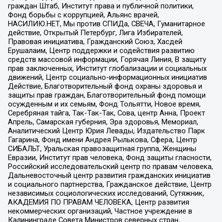
граждан Штаб, Институт права и публичной политики,
Фонд борьбы с коррупцией, Альянс врачей,
НАСИЛИЮ.НЕТ, Мы против СПИДа, СВЕЧА, Гуманитарное
действие, Открытый Петербург, Лига Избирателей,
Правовая инициатива, Гражданский Союз, Хасдей
Ерушалаим, Центр поддержки и содействия развитию
средств массовой информации, Горячая Линия, В защиту
прав заключенных, Институт глобализации и социальных
движений, Центр социально-информационных инициатив
Действие, Благотворительный фонд охраны здоровья и
защиты прав граждан, Благотворительный фонд помощи
осужденным и их семьям, Фонд Тольятти, Новое время,
Серебряная тайга, Так-Так-Так, Сова, центр Анна, Проект
Апрель, Самарская губерния, Эра здоровья, Мемориал,
Аналитический Центр Юрия Левады, Издательство Парк
Гагарина, Фонд имени Андрея Рылькова, Сфера, Центр
СИБАЛЬТ, Уральская правозащитная группа, Женщины
Евразии, Институт прав человека, Фонд защиты гласности,
Российский исследовательский центр по правам человека,
Дальневосточный центр развития гражданских инициатив
и социального партнерства, Гражданское действие, Центр
независимых социологических исследований, Сутяжник,
АКАДЕМИЯ ПО ПРАВАМ ЧЕЛОВЕКА, Центр развития
некоммерческих организаций, Частное учреждение в
Калининграде Совета Министров северных стран,