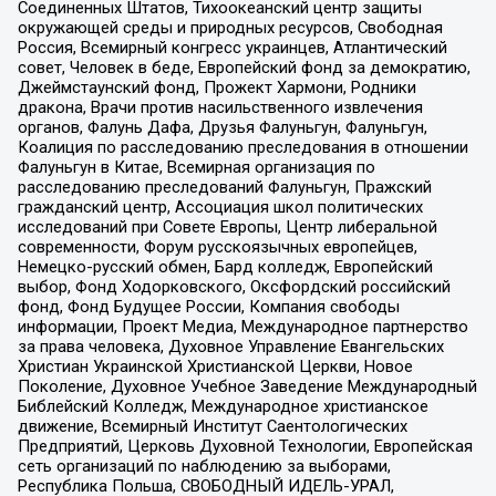
Соединенных Штатов, Тихоокеанский центр защиты
окружающей среды и природных ресурсов, Свободная
Россия, Всемирный конгресс украинцев, Атлантический
совет, Человек в беде, Европейский фонд за демократию,
Джеймстаунский фонд, Прожект Хармони, Родники
дракона, Врачи против насильственного извлечения
органов, Фалунь Дафа, Друзья Фалуньгун, Фалуньгун,
Коалиция по расследованию преследования в отношении
Фалуньгун в Китае, Всемирная организация по
расследованию преследований Фалуньгун, Пражский
гражданский центр, Ассоциация школ политических
исследований при Совете Европы, Центр либеральной
современности, Форум русскоязычных европейцев,
Немецко-русский обмен, Бард колледж, Европейский
выбор, Фонд Ходорковского, Оксфордский российский
фонд, Фонд Будущее России, Компания свободы
информации, Проект Медиа, Международное партнерство
за права человека, Духовное Управление Евангельских
Христиан Украинской Христианской Церкви, Новое
Поколение, Духовное Учебное Заведение Международный
Библейский Колледж, Международное христианское
движение, Всемирный Институт Саентологических
Предприятий, Церковь Духовной Технологии, Европейская
сеть организаций по наблюдению за выборами,
Республика Польша, СВОБОДНЫЙ ИДЕЛЬ-УРАЛ,