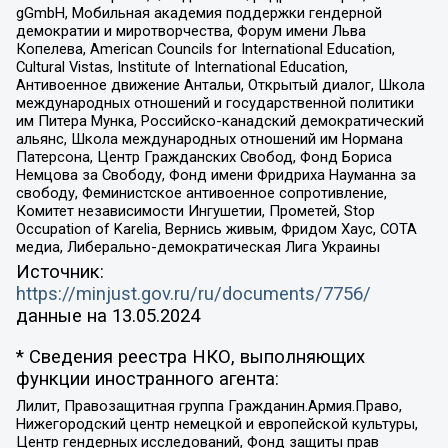
gGmbH, Мобильная академия поддержки гендерной
демократии и миротворчества, Форум имени Льва
Копелева, American Councils for International Education,
Cultural Vistas, Institute of International Education,
Антивоенное движение Антальи, Открытый диалог, Школа
международных отношений и государственной политики
им Питера Мунка, Российско-канадский демократический
альянс, Школа международных отношений им Нормана
Патерсона, Центр Гражданских Свобод, Фонд Бориса
Немцова за Свободу, Фонд имени Фридриха Науманна за
свободу, Феминистское антивоенное сопротивление,
Комитет независимости Ингушетии, Прометей, Stop
Occupation of Karelia, Вернись живым, Фридом Хаус, СОТА
медиа, Либерально-демократическая Лига Украины
Источник:
https://minjust.gov.ru/ru/documents/7756/
данные на
13.05.2024
* Сведения реестра НКО, выполняющих
функции иностранного агента:
Лилит, Правозащитная группа Гражданин.Армия.Право,
Нижегородский центр немецкой и европейской культуры,
Центр гендерных исследований, Фонд защиты прав