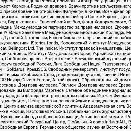
рсов, Свободная Россия, Всемирный конгресс украинцев, Атла
ект Хармони, Родники дракона, Врачи против насильственного
ию преследования в отношении Фалуньгун в Китае, Всемирная о
ация школ политических исследований при Совете Европы, Цен
мен, Бард колледж, Европейский выбор, Фонд Ходорковского,
едиа, Международное партнерство за права человека, Духовно
ое Учебное Заведение Международный Библейский Колледж, М
ь Духовной Технологии, Европейская сеть организаций по наб
урналистики, IStories fonds, Королевский Институт Между
gcat, Bellingcat Ltd, The Insider, Институт правовой инициатив
инский конгресс, Институт Макдональда-Лорье, Украинская нац
, Свободная пресса, Возрождение, Всеукраинский духовный цен
орум свободной России, Лига Свободных Наций, Transparеncy I
– Solidarus, КрымSOS, Свободный университет, Институт госу
в Тисима и Хабомаи, Съезд народных депутатов, Гринпис Инте
DR Novaja Gazeta-Europe, Алтай проект, Образовательный дом 
зскова, Дом прав человека Тбилиси, Дом прав человека Ерева
едований им Вилфрида Мартенса, Сетевое объединение журнали
Международная федерация транспортных рабочих, ИстЧам Финлан
й университет, Центр восточноевропейских и международных и
, Центр анализа европейской политики, Академическая сеть Во
ю в России, Настоящая Россия, Глобальная сеть журналистов
естфалия, Фонд глобальной помощи, Антивоенный комитет России,
татарский Ресурсный Центр, Глобальный союз IndustriALL, Russi
 Свободная Европа, Германское общество изучения Восточной 