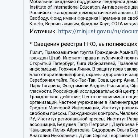
Мобильная академия поддержки гендерной демократи
Institute of International Education, Антивоенн
Российско-канадский демократический альянс, 
Свободу, Фонд имени Фридриха Науманна за свобо
Karelia, Вернись живым, Фридом Хаус, СОТА меди
Источник:
https://minjust.gov.ru/ru/doc
* Сведения реестра НКО, выполняющих 
Лилит, Правозащитная группа Гражданин.Армия.П
граждан Штаб, Институт права и публичной поли
Открытый Петербург, Лига Избирателей, Правова
информации, Горячая Линия, В защиту прав закл
Благотворительный фонд охраны здоровья и защи
Серебряная тайга, Так-Так-Так, Сова, центр Анн
Парк Гагарина, Фонд имени Андрея Рылькова, Сф
гласности, Российский исследовательский центр 
Гражданское действие, Центр независимых соци
организаций, Частное учреждение в Калининград
Средств Массовой Информации, Институт развити
свободы прессы, Гражданский контроль, Человек
РУ, Институт региональной прессы, Институт Ра
ассоциация, Бедушев Петр Петрович, Дзугкоева 
Чанышева Лилия Айратовна, Сидорович Ольга Бори
Анатолий Николаевич, Дугин Сергей Георгиевич, 