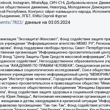
Facebook, Instagram, WhatsApp, СИЧ-С14, Добровольческое Движ
ское общественное движение, Невоград, Молодежное Демократ
ой Республики, Конгресс ойрат-калмыцкого народа, Исполнит
бъединение, ЛГБТ, Я.МЫ Сергей Фургал
uments/7822/
данные на
03.05.2024
Общество с ограниченной ответственностью "Радио Свободная Европа/Радио Свобода", Чешское информационное агентство "MEDIUM-ORIENT", Красноярская региональная общественная организация "Мы против СПИДа", Камалягин Денис Николаевич, Маркелов Сергей Евгеньевич, Пономарев Лев Александрович, Савицкая Людмила Алексеевна, Автономная некоммерческая организация "Центр по работе с проблемой насилия "НАСИЛИЮ.НЕТ", Межрегиональный профессиональный союз работников здравоохранения "Альянс врачей", Юридическое лицо, зарегистрированное в Латвийской Республике, SIA "Medusa Project" (регистрационный номер 40103797863, дата регистрации 10.06.2014), Некоммерческая организация "Фонд по борьбе с коррупцией", Автономная некоммерческая организация "Институт права и публичной политики", Баданин Роман Сергеевич, Гликин Максим Александрович, Железнова Мария Михайловна, Лукьянова Юлия Сергеевна, Маетная Елизавета Витальевна, Маняхин Петр Борисович, Чуракова Ольга Владимировна, Ярош Юлия Петровна, Юридическое лицо "The Insider SIA", зарегистрированное в Риге, Латвийская Республика (дата регистрации 26.06.2015), являющееся администратором доменного имени интернет-издания "The Insider SIA", https://theins.ru, Постернак Алексей Евгеньевич, Рубин Михаил Аркадьевич, Анин Роман Александрович, Юридическое лицо Istories fonds, зарегистрированное в Латвийской Республике (регистрационный номер 50008295751, дата регистрации 24.02.2020), Великовский Дмитрий Александрович, Долинина Ирина Николаевна, Мароховская Алеся Алексеевна, Шлейнов Роман Юрьевич, Шмагун Олеся Валентиновна, Общество с ограниченной ответственностью "Альтаир 2021", Общество с ограниченной ответственностью "Вега 2021", Общество с ограниченной ответственностью "Главный редактор 2021", Общество с ограниченной ответственностью "Ромашки монолит", Важенков Артем Валерьевич, Ивановская областная общественная организация "Центр гендерных исследований", Гурман Юрий Альбертович, Медиапроект "ОВД-Инфо", Егоров Владимир Владимирович, Жилинский Владимир Александрович, Общество с ограниченной ответственностью "ЗП", Иванова София Юрьевна, Карезина Инна Павловна, Кильтау Екатерина Викторовна, Петров Алексей Викторович, Пискунов Сергей Евгеньевич, Смирнов Сергей Сергеевич, Тихонов Михаил Сергеевич, Общество с ограниченной ответственностью "ЖУРНАЛИСТ-ИНОСТРАННЫЙ АГЕНТ", Арапова Галина Юрьевна, Вольтская Татьяна Анатольевна, Американская компания "Mason G.E.S. Anonymous Foundation" (США), являющаяся владельцем интернет-издания https://mnews.world/, Компания "Stichting Bellingcat", зарегистрированная в Нидерландах (дата регистрации 11.07.2018), Захаров Андрей Вячеславович, Клепиковская Екатерина Дмитриевна, Общество с ограниченной ответственностью "МЕМО", Перл Роман Александрович, Симонов Евгений Алексеевич, Соловьева Елена Анатольевна, Сотников Даниил Владимирович, Сурначева Елизавета Дмитриевна, Автономная некоммерческая организация по защите прав человека и информированию населения "Якутия – Наше Мнение", Общество с ограниченной ответственностью "Москоу диджитал медиа", с 26.01.2023 Общество с ограниченной ответственностью "Чайка Белые сады", Ветошкина Валерия Валерьевна, Заговора Максим Александрович, Межрегиональное общественное движение "Российская ЛГБТ - сеть", Оленичев Максим Владимирович, Павлов Иван Юрьевич, Скворцова Елена Сергеевна, Общество с ограниченной ответственностью "Как бы инагент", Кочетков Игорь Викторович, Общество с ограниченной ответственностью "Честные выборы", Еланчик Олег Александрович, Общество с ограниченной ответственностью "Нобелевский призыв", Гималова Регина Эмилевна, Григорьев Андрей Валерьевич, Григорьева Алина Александровна, Ассоциация по содействию защите прав призывников, альтернативнослужащих и военнослужащих "Правозащитная группа "Гражданин.Армия.Право", Хисамова Регина Фаритовна, Автономная некоммерческая организация по реализа