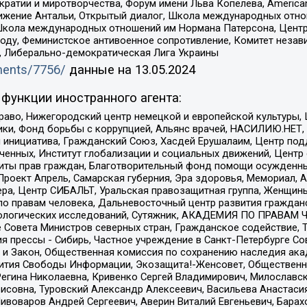
и и миротворчества, Форум имени Льва Копелева, American Counci
ое движение Антальи, Открытый диалог, Школа международных отн
Школа международных отношений им Нормана Патерсона, Центр
ду, Феминистское антивоенное сопротивление, Комитет независ
а, Либерально-демократическая Лига Украины
uments/7756/
данные на
13.05.2024
функции иностранного агента:
раво, Нижегородский центр немецкой и европейской культуры,
тики, Фонд борьбы с коррупцией, Альянс врачей, НАСИЛИЮ.НЕТ,
я инициатива, Гражданский Союз, Хасдей Ерушалаим, Центр по
юченных, Институт глобализации и социальных движений, Цент
ты прав граждан, Благотворительный фонд помощи осужденным
а, Проект Апрель, Самарская губерния, Эра здоровья, Мемориал
ера, Центр СИБАЛЬТ, Уральская правозащитная группа, Женщины
по правам человека, Дальневосточный центр развития гражданс
ологических исследований, Сутяжник, АКАДЕМИЯ ПО ПРАВАМ Ч
е Совета Министров северных стран, Гражданское содействие,
я прессы - Сибирь, Частное учреждение в Санкт-Петербурге С
 и Закон, Общественная комиссия по сохранению наследия ак
звития Свободы Информации, Экозащита!-Женсовет, Общественн
Регина Николаевна, Кривенко Сергей Владимирович, Милославс
совна, Туровский Александр Алексеевич, Васильева Анастасия
Пивоваров Андрей Сергеевич, Аверин Виталий Евгеньевич, Бара