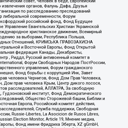
нтический совет, Человек в беде, Европейский
 извлечения органов, Фалунь Дафа, Друзья
рганизация по расследованию преследований
тр либеральной современности, Форум
 Оксфордский российский фонд, Фонд Будущее
е Управление Евангельских Христиан Украинской
еждународное христианское движение, Всемирный
людению за выборами, Республика Польша,
народных Отношений, КРИМСЬКА ПРАВОЗАХИСНА
ы Центральной и Восточной Европы, Фонд Открытой
иональная федерация Канады, Декабристы,
тр , Риддл, Русский антивоенный комитет в
nternational, Форум Свободных Народов ПостРоссии,
дарственного управления, Форум гражданского
рнешнл, Фонд борьбы с коррупцией Инк, Завет
прав человека Чернигов, Фонд Дом Прав Человека,
н, Дом прав человека Крым, Центр дикого лосося,
стов расследователей, АЛЛАТРА, За свободную
д, Гудзоновский институт, Фонд Демократического
сследований, Общество Сторожевой башни, Библии и
сточная Европа, Российский комитет действия,
-расследователей, Служба поддержки, Свободная
 Russie-Libertes, La Asocicion de Rusos Libres,
an Election Monitor, Article 19, Мнение медиа,
Европы, Фонд имени Фридриха Эберта, XZ gGmbH,