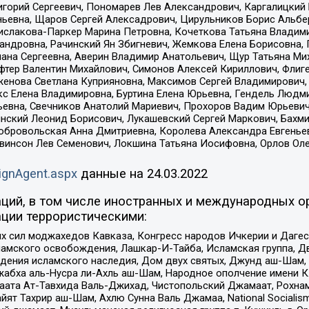
горий Сергеевич, Пономарев Лев Александрович, Каргалицкий 
ньевна, Щаров Сергей Алексадрович, Цирульников Борис Альбер
ислакова-Паркер Марина Петровна, Кочеткова Татьяна Владими
сандровна, Рачинский Ян Збигневич, Жемкова Елена Борисовна,
лана Сергеевна, Аверин Владимир Анатольевич, Щур Татьяна М
фтер Валентин Михайлович, Симонов Алексей Кириллович, Флиг
женова Светлана Куприяновна, Максимов Сергей Владимирович, 
кс Елена Владимировна, Буртина Елена Юрьевна, Гендель Людм
евна, Свечников Анатолий Мариевич, Прохоров Вадим Юрьевич
инский Леонид Борисович, Лукашевский Сергей Маркович, Бахм
Добровольская Анна Дмитриевна, Королева Александра Евгенье
евинсон Лев Семенович, Локшина Татьяна Иосифовна, Орлов Ол
ignAgent.aspx
данные на
24.03.2022
ций, в том числе иностранных и международных ор
ции террористическими:
ил моджахедов Кавказа, Конгресс народов Ичкерии и Дагеста
ламского освобождения, Лашкар-И-Тайба, Исламская группа, Дв
ения исламского наследия, Дом двух святых, Джунд аш-Шам, 
жабха аль-Нусра ли-Ахль аш-Шам, Народное ополчение имени К.
ата Ат-Тавхида Валь-Джихад, Чистопольский Джамаат, Рохнам
ят Тахрир аш-Шам, Ахлю Сунна Валь Джамаа, National Socialism