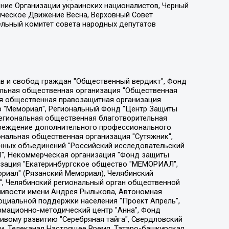
ение Организации украинских националистов, Черный
ическое Движение Весна, Верховный Совет
ельный комитет совета народных депутатов
ции социально-правовых программ "Лилит", Дальневосточное общественное движение "Маяк", Санкт-Петербургская ЛГБТ-инициативная группа "Выход", Инициативная группа ЛГБТ+ "Реверс", Алексеев Андрей Викторович, Бекбулатова Таисия Львовна, Беляев Иван Михайлович, Владыкина Елена Сергеевна, Гельман Марат Александрович, Никульшина Вероника Юрьевна, Толоконникова Надежда Андреевна, Шендерович Виктор Анатольевич, Общество с ограниченной ответственностью "Данное сообщение", Общество с ограниченной ответственностью Издательский дом "Новая глава", Айнбиндер Александра Александровна, Московский комьюнити-центр для ЛГБТ+инициатив, Благотворительный фонд развития филантропии, Deutsche Welle (Германия, Kurt-Schumacher-Strasse 3, 53113 Bonn), Борзунова Мария Михайловна, Воробьев Виктор Викторович, Голубева Анна Львовна, Константинова Алла Михайловна, Малкова Ирина Владимировна, Мурадов Мурад Абдулгалимович, Осетинская Елизавета Николаевна, Понасенков Евгений Николаевич, Ганапольский Матвей Юрьевич, Киселев Евгений Алексеевич, Борухович Ирина Григорьевна, Дремин Иван Тимофеевич, Дубровский Дмитрий Викторович, Красноярская региональная общественная организация поддержки и развития альтернативных образовательных технологий и межкультурных коммуникаций "ИНТЕРРА", Маяковская Екатерина Алексеевна, Фейгин Марк Захарович, Филимонов Андрей Викторович, Дзугкоева Регина Николаевна, Доброхотов Роман Александрович, Дудь Юрий Александрович, Елкин Сергей Владимирович, Кругликов Кирилл Игоревич, Сабунаева Мария Леонидовна, Семенов Алексей Владимирович, Шаинян Карен Багратович, Шульман Екатерина Михайловна, Асафьев Артур Валерьевич, Вахштайн Виктор Семенович, Венедиктов Алексей Алексеевич, Лушникова Екатерина Евгеньевна, Волков Леонид Михайлович, Невзоров Александр Глебович, Пархоменко Сергей Борисович, Сироткин Ярослав Николаевич, Кара-Мурза Владимир Владимирович, Баранова Наталья Владимировна, Гозман Леонид Яковлевич, Кагарлицкий Борис Юльевич, Климарев Михаил Валерьевич, Милов Владимир Станиславович, Автономная некоммерческая организация Краснодарский центр современного искусства "Типография", Моргенштерн Алишер Тагирович, Соболь Любовь Эдуардовна, Общество с ограниченной ответственностью "ЛИЗА НОРМ", Каспаров Гарри Кимович, Ходорковский Михаил Борисович, Общество с ограниченной ответственностью "Апрельские тезисы", Данилович Ирина Брониславовна, Кашин Олег Владимирович, Петров Николай Владимирович, Пивоваров Алексей Владимирович, Соколов Михаил Владимирович, Цветкова Юлия Владимировна, Чичваркин Евгений Александрович, Комитет против пыток/Команда против пыток, Общество с ограниченной ответственностью "Первый научный", Общество с ограниченной ответственностью "Вертолет и ко", Белоцерковская Вероника Борисовна, Кац Максим Евгеньевич, Лазарева Татьяна Юрьевна, Шаведдинов Руслан Табризович, Яшин Илья Валерьевич, Общество с ограниченной ответственностью "Иноагент ААВ", Алешковский Дмитрий Петрович, Альбац Евгения Марковна, Быков Дмитрий Львович, Галямина Юлия Евгеньевна, Лойко Сергей Леонидович, Мартынов Кирилл Константинович, Медведев Сергей Александрович, Крашенинников Федор Геннадиевич, Гордеева Катерина Вл