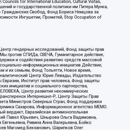
ls for International Education, Cultural Vistas,
ошений и государственной политики им Питера Мунка,
 Гражданских Свобод, Фонд Бориса Немцова за
имости Ингушетии, Прометей, Stop Occupation of
 Центр гендерных исследований, Фонд защиты прав
 Мы против СПИДа, СВЕЧА, Гуманитарное действие,
ддержки и содействия развитию средств массовой
р социально-информационных инициатив Действие,
 и их семьям, Фонд Тольятти, Новое время,
, Аналитический Центр Юрия Левады, Издательство
 Евразии, Институт прав человека, Фонд защиты
ких инициатив и социального партнерства,
ЕЛОВЕКА, Центр развития некоммерческих
 Трансперенси Интернешнл-Р, Центр Защиты Прав
овета Министров Северных Стран, Фонд поддержки
адемика Сахарова, Информационное агентство МЕМО.
ый вердикт, Евразийская антимонопольная
кий Павел Юрьевич, Шнырова Ольга Вадимовна,
 Евгеньевна, Ривина Анна Валерьевна, Бойко
хоев Магомед Бекханович, Шарипков Олег