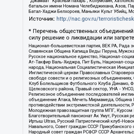
“Джамаат “Красный пахарь”, Колумбайн, Хатлонск
батальон имени Номана Челебиджихана, Азов, Па
Батал-Хаджи Белхороев, Маньяки Культ Убийц, М
Источник:
http://nac.gov.ru/terroristichesk
* Перечень общественных объединений 
силу решение о ликвидации или запрете
Национал-большевистская партия, ВЕК РА, Рада 
Славянская Община Капища Веды Перуна, Мужская
Русское национальное единство, Национал-социа
Ат-Такфир Валь-Хиджра, Пит Буль, Национал-соц
народа, Национальная Социалистическая Инициат
Инглистической церкви Православных Староверов
свободе совести и о религиозных объединениях,
Клуб Болельщиков Футбольного Клуба Динамо, Фа
Щелковского района, Правый сектор, УНА - УНСО, У
Религиозное объединение последователей инглии
объединение Атака, Мечеть Мирмамеда, Община К
противодействии экстремистской деятельности, 
Молодежная правозащитная группа МПГ, Курсом П
Благотворительный пансионат Ак Умут, Русская ре
Иртыш Ultras, Русский Патриотический клуб-Нов
Навального, Совет граждан СССР Прикубанского 
Народный совет граждан РСФСР СССР Архангельск