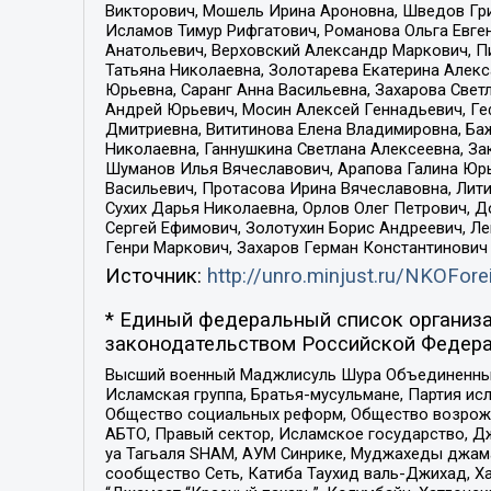
Викторович, Мошель Ирина Ароновна, Шведов Гри
Исламов Тимур Рифгатович, Романова Ольга Евге
Анатольевич, Верховский Александр Маркович, П
Татьяна Николаевна, Золотарева Екатерина Алек
Юрьевна, Саранг Анна Васильевна, Захарова Свет
Андрей Юрьевич, Мосин Алексей Геннадьевич, Ге
Дмитриевна, Вититинова Елена Владимировна, Ба
Николаевна, Ганнушкина Светлана Алексеевна, За
Шуманов Илья Вячеславович, Арапова Галина Юрь
Васильевич, Протасова Ирина Вячеславовна, Лит
Сухих Дарья Николаевна, Орлов Олег Петрович, 
Сергей Ефимович, Золотухин Борис Андреевич, Л
Генри Маркович, Захаров Герман Константинович
Источник:
http://unro.minjust.ru/NKOFore
* Единый федеральный список организа
законодательством Российской Федера
Высший военный Маджлисуль Шура Объединенных с
Исламская группа, Братья-мусульмане, Партия ис
Общество социальных реформ, Общество возрожд
АБТО, Правый сектор, Исламское государство, Д
уа Тагьаля SHAM, АУМ Синрике, Муджахеды джама
сообщество Сеть, Катиба Таухид валь-Джихад, Хай