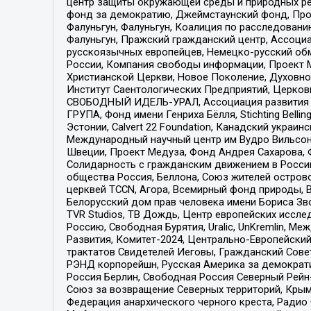
центр защиты окружающей среды и природных ресу
фонд за демократию, Джеймстаунский фонд, Прож
Фалуньгун, Фалуньгун, Коалиция по расследован
Фалуньгун, Пражский гражданский центр, Ассоци
русскоязычных европейцев, Немецко-русский об
России, Компания свободы информации, Проект М
Христианской Церкви, Новое Поколение, Духовн
Институт Саентологических Предприятий, Церков
СВОБОДНЫЙ ИДЕЛЬ-УРАЛ, Ассоциация развития ж
ГРУПА, Фонд имени Генриха Бёлля, Stichting Bellin
Эстонии, Calvert 22 Foundation, Канадский укра
Международный научный центр им Вудро Вильсона
Швеции, Проект Медуза, Фонд Андрея Сахарова, Ф
Солидарность с гражданским движением в России 
общества Россия, Беллона, Союз жителей острово
церквей TCCN, Агора, Всемирный фонд природы, B
Белорусский дом прав человека имени Бориса Зво
TVR Studios, ТВ Дождь, Центр европейских иссл
Россию, Свободная Бурятия, Uralic, UnKremlin, 
Развития, Комитет-2024, Центрально-Европейски
трактатов Свидетелей Иеговы, Гражданский Совет
РЭНД корпорейшн, Русская Америка за демократи
Россия Берлин, Свободная Россия Северный Рейн-В
Союз за возвращение Северных территорий, Крымско
Федерация анархического черного креста, Радио