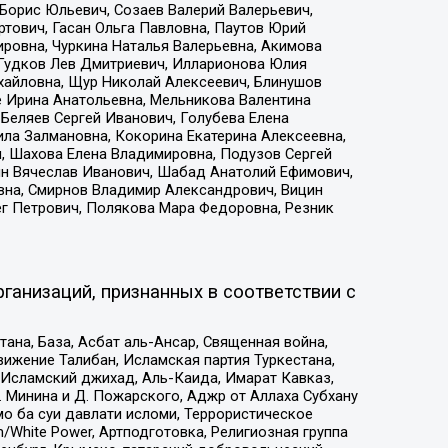
Борис Юльевич, Созаев Валерий Валерьевич,
тович, Гасан Ольга Павловна, Паутов Юрий
ровна, Чуркина Наталья Валерьевна, Акимова
 Гудков Лев Дмитриевич, Илларионова Юлия
ихайловна, Щур Николай Алексеевич, Блинушов
е Ирина Анатольевна, Мельникова Валентина
Беляев Сергей Иванович, Голубева Елена
ила Залмановна, Кокорина Екатерина Алексеевна,
, Шахова Елена Владимировна, Подузов Сергей
ин Вячеслав Иванович, Шабад Анатолий Ефимович,
вна, Смирнов Владимир Александрович, Вицин
ег Петрович, Полякова Мара Федоровна, Резник
ганизаций, признанных в соответствии с
на, База, Асбат аль-Ансар, Священная война,
ижение Талибан, Исламская партия Туркестана,
Исламский джихад, Аль-Каида, Имарат Кавказ,
 Минина и Д. Пожарского, Аджр от Аллаха Субхану
о ба суи давлати исломи, Террористическое
/White Power, Артподготовка, Религиозная группа