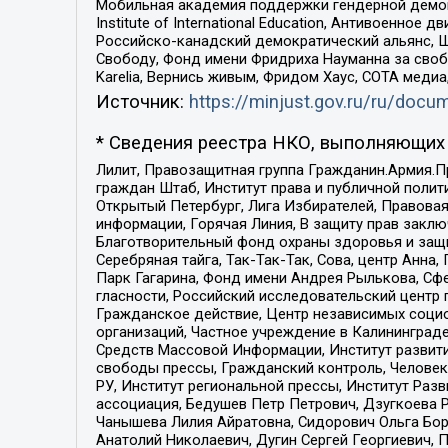
Мобильная академия поддержки гендерной демократи
Institute of International Education, Антивоенн
Российско-канадский демократический альянс, 
Свободу, Фонд имени Фридриха Науманна за свобо
Karelia, Вернись живым, Фридом Хаус, СОТА меди
Источник:
https://minjust.gov.ru/ru/doc
* Сведения реестра НКО, выполняющих 
Лилит, Правозащитная группа Гражданин.Армия.П
граждан Штаб, Институт права и публичной поли
Открытый Петербург, Лига Избирателей, Правова
информации, Горячая Линия, В защиту прав закл
Благотворительный фонд охраны здоровья и защи
Серебряная тайга, Так-Так-Так, Сова, центр Анн
Парк Гагарина, Фонд имени Андрея Рылькова, Сф
гласности, Российский исследовательский центр 
Гражданское действие, Центр независимых соци
организаций, Частное учреждение в Калининград
Средств Массовой Информации, Институт развити
свободы прессы, Гражданский контроль, Человек
РУ, Институт региональной прессы, Институт Ра
ассоциация, Бедушев Петр Петрович, Дзугкоева 
Чанышева Лилия Айратовна, Сидорович Ольга Бори
Анатолий Николаевич, Дугин Сергей Георгиевич, 