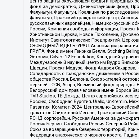
центр защиты окружающей среды и природных ресу
фонд за демократию, Джеймстаунский фонд, Прож
Фалуньгун, Фалуньгун, Коалиция по расследован
Фалуньгун, Пражский гражданский центр, Ассоци
русскоязычных европейцев, Немецко-русский об
России, Компания свободы информации, Проект М
Христианской Церкви, Новое Поколение, Духовн
Институт Саентологических Предприятий, Церков
СВОБОДНЫЙ ИДЕЛЬ-УРАЛ, Ассоциация развития ж
ГРУПА, Фонд имени Генриха Бёлля, Stichting Bellin
Эстонии, Calvert 22 Foundation, Канадский укра
Международный научный центр им Вудро Вильсона
Швеции, Проект Медуза, Фонд Андрея Сахарова, Ф
Солидарность с гражданским движением в России 
общества Россия, Беллона, Союз жителей острово
церквей TCCN, Агора, Всемирный фонд природы, B
Белорусский дом прав человека имени Бориса Зво
TVR Studios, ТВ Дождь, Центр европейских иссл
Россию, Свободная Бурятия, Uralic, UnKremlin, 
Развития, Комитет-2024, Центрально-Европейски
трактатов Свидетелей Иеговы, Гражданский Совет
РЭНД корпорейшн, Русская Америка за демократи
Россия Берлин, Свободная Россия Северный Рейн-В
Союз за возвращение Северных территорий, Крымско
Федерация анархического черного креста, Радио