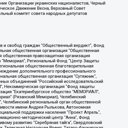
ение Организации украинских националистов, Черный
ическое Движение Весна, Верховный Совет
ельный комитет совета народных депутатов
ции социально-правовых программ "Лилит", Дальневосточное общественное движение "Маяк", Санкт-Петербургская ЛГБТ-инициативная группа "Выход", Инициативная группа ЛГБТ+ "Реверс", Алексеев Андрей Викторович, Бекбулатова Таисия Львовна, Беляев Иван Михайлович, Владыкина Елена Сергеевна, Гельман Марат Александрович, Никульшина Вероника Юрьевна, Толоконникова Надежда Андреевна, Шендерович Виктор Анатольевич, Общество с ограниченной ответственностью "Данное сообщение", Общество с ограниченной ответственностью Издательский дом "Новая глава", Айнбиндер Александра Александровна, Московский комьюнити-центр для ЛГБТ+инициатив, Благотворительный фонд развития филантропии, Deutsche Welle (Германия, Kurt-Schumacher-Strasse 3, 53113 Bonn), Борзунова Мария Михайловна, Воробьев Виктор Викторович, Голубева Анна Львовна, Константинова Алла Михайловна, Малкова Ирина Владимировна, Мурадов Мурад Абдулгалимович, Осетинская Елизавета Николаевна, Понасенков Евгений Николаевич, Ганапольский Матвей Юрьевич, Киселев Евгений Алексеевич, Борухович Ирина Григорьевна, Дремин Иван Тимофеевич, Дубровский Дмитрий Викторович, Красноярская региональная общественная организация поддержки и развития альтернативных образовательных технологий и межкультурных коммуникаций "ИНТЕРРА", Маяковская Екатерина Алексеевна, Фейгин Марк Захарович, Филимонов Андрей Викторович, Дзугкоева Регина Николаевна, Доброхотов Роман Александрович, Дудь Юрий Александрович, Елкин Сергей Владимирович, Кругликов Кирилл Игоревич, Сабунаева Мария Леонидовна, Семенов Алексей Владимирович, Шаинян Карен Багратович, Шульман Екатерина Михайловна, Асафьев Артур Валерьевич, Вахштайн Виктор Семенович, Венедиктов Алексей Алексеевич, Лушникова Екатерина Евгеньевна, Волков Леонид Михайлович, Невзоров Александр Глебович, Пархоменко Сергей Борисович, Сироткин Ярослав Николаевич, Кара-Мурза Владимир Владимирович, Баранова Наталья Владимировна, Гозман Леонид Яковлевич, Кагарлицкий Борис Юльевич, Климарев Михаил Валерьевич, Милов Владимир Станиславович, Автономная некоммерческая организация Краснодарский центр современного искусства "Типография", Моргенштерн Алишер Тагирович, Соболь Любовь Эдуардовна, Общество с ограниченной ответственностью "ЛИЗА НОРМ", Каспаров Гарри Кимович, Ходорковский Михаил Борисович, Общество с ограниченной ответственностью "Апрельские тезисы", Данилович Ирина Брониславовна, Кашин Олег Владимирович, Петров Николай Владимирович, Пивоваров Алексей Владимирович, Соколов Михаил Владимирович, Цветкова Юлия Владимировна, Чичваркин Евгений Александрович, Комитет против пыток/Команда против пыток, Общество с ограниченной ответственностью "Первый научный", Общество с ограниченной ответственностью "Вертолет и ко", Белоцерковская Вероника Борисовна, Кац Максим Евгеньевич, Лазарева Татьяна Юрьевна, Шаведдинов Руслан Табризович, Яшин Илья Валерьевич, Общество с ограниченной ответственностью "Иноагент ААВ", Алешковский Дмитрий Петрович, Альбац Евгения Марковна, Быков Дмитрий Львович, Галямина Юлия Евгеньевна, Лойко Сергей Леонидович, Мартынов Кирилл Константинович, Медведев Сергей Александрович, Крашенинников Федор Геннадиевич, Гордеева Катерина Вл