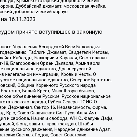
Оренбург, Крымско-татарский добровольческий
орона, Дуббайский джамаат, московская ячейка,
усский добровольческий корпус
 на
16.11.2023
судом принято вступившее в законную
вного Управления Асгардской Веси Беловодья,
годержавию, Таблиги Джамаат, Свидетели Иеговы,
айат Кабарды, Балкарии и Карачая, Союз славян,
т-18, Благородный Орден Дьявола, Армия воли
ое национальное единство, Древнерусской
 нелегальной иммиграции, Кровь и Честь, О
усское национальное единство, Северное Братство,
ровский, Община Коренного Русского народа
атство, Белый Крест, Misanthropic division,
еское объединение Русские, Русское национальное
котатарского народа, Рубеж Севера, ТОЙС, О
ри Державная, Сектор 16, Независимость, Фирма,
д Крю, Союз Славянских Сил Руси, Алля-Аят,
я и свобода, Нация и свобода, W.H.С., Фалунь Дафа,
рупцией, Фонд защиты прав граждан, Штабы
ение русского движения, Народное движение Адат,
етских Светлых Родов, Совет Советских