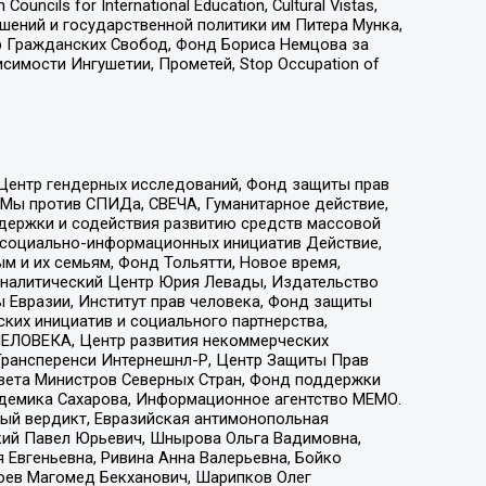
ls for International Education, Cultural Vistas,
ошений и государственной политики им Питера Мунка,
 Гражданских Свобод, Фонд Бориса Немцова за
имости Ингушетии, Прометей, Stop Occupation of
 Центр гендерных исследований, Фонд защиты прав
 Мы против СПИДа, СВЕЧА, Гуманитарное действие,
ддержки и содействия развитию средств массовой
р социально-информационных инициатив Действие,
 и их семьям, Фонд Тольятти, Новое время,
, Аналитический Центр Юрия Левады, Издательство
 Евразии, Институт прав человека, Фонд защиты
ких инициатив и социального партнерства,
ЕЛОВЕКА, Центр развития некоммерческих
 Трансперенси Интернешнл-Р, Центр Защиты Прав
овета Министров Северных Стран, Фонд поддержки
адемика Сахарова, Информационное агентство МЕМО.
ый вердикт, Евразийская антимонопольная
кий Павел Юрьевич, Шнырова Ольга Вадимовна,
 Евгеньевна, Ривина Анна Валерьевна, Бойко
хоев Магомед Бекханович, Шарипков Олег