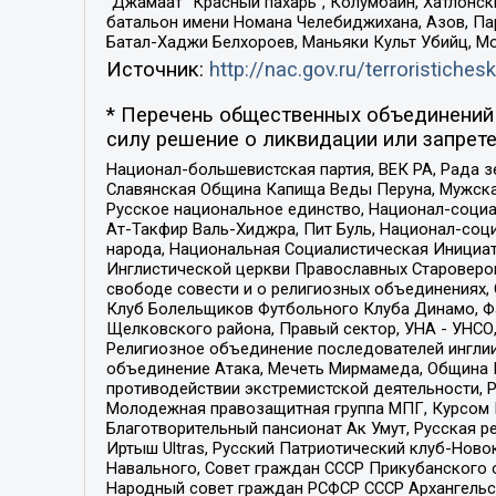
“Джамаат “Красный пахарь”, Колумбайн, Хатлонск
батальон имени Номана Челебиджихана, Азов, Па
Батал-Хаджи Белхороев, Маньяки Культ Убийц, М
Источник:
http://nac.gov.ru/terroristichesk
* Перечень общественных объединений 
силу решение о ликвидации или запрете
Национал-большевистская партия, ВЕК РА, Рада 
Славянская Община Капища Веды Перуна, Мужская
Русское национальное единство, Национал-социа
Ат-Такфир Валь-Хиджра, Пит Буль, Национал-соц
народа, Национальная Социалистическая Инициат
Инглистической церкви Православных Староверов
свободе совести и о религиозных объединениях,
Клуб Болельщиков Футбольного Клуба Динамо, Фа
Щелковского района, Правый сектор, УНА - УНСО, У
Религиозное объединение последователей инглии
объединение Атака, Мечеть Мирмамеда, Община К
противодействии экстремистской деятельности, 
Молодежная правозащитная группа МПГ, Курсом П
Благотворительный пансионат Ак Умут, Русская ре
Иртыш Ultras, Русский Патриотический клуб-Нов
Навального, Совет граждан СССР Прикубанского 
Народный совет граждан РСФСР СССР Архангельск