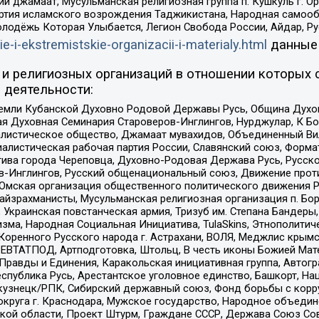
ий джамаат, Мусульманская религиозная группа п. Кушкуль г. 
ртия исламского возрождения Таджикистана, Народная самооб
олодёжь Которая Улыбается, Легион Свобода России, Айдар, Р
ie-i-ekstremistskie-organizacii-i-materialy.html
данные
и религиозных организаций в отношении которых 
 деятельности:
земли Кубанской Духовно Родовой Державы Русь, Община Духо
 Духовная Семинария Староверов-Инглингов, Нурджулар, К Бо
листическое общество, Джамаат мувахидов, Объединенный Вил
иалистическая рабочая партия России, Славянский союз, Форма
ива города Череповца, Духовно-Родовая Держава Русь, Русск
-Инглингов, Русский общенациональный союз, Движение против
 Омская организация общественного политического движения Р
йзрахманисты, Мусульманская религиозная организация п. Бо
краинская повстанческая армия, Тризуб им. Степана Бандеры, Бр
зма, Народная Социальная Инициатива, TulaSkins, Этнополитич
оренного Русского народа г. Астрахани, ВОЛЯ, Меджлис крымс
РЕВТАТПОД, Артподготовка, Штольц, В честь иконы Божией Мате
равды и Единения, Каракольская инициативная группа, Автогра
спублика Русь, Арестантское уголовное единство, Башкорт, Наци
окузнецк/РПК, Сибирский державный союз, Фонд борьбы с кор
округа г. Краснодара, Мужское государство, Народное объедин
ой области, Проект Штурм, Граждане СССР, Держава Союз Сов