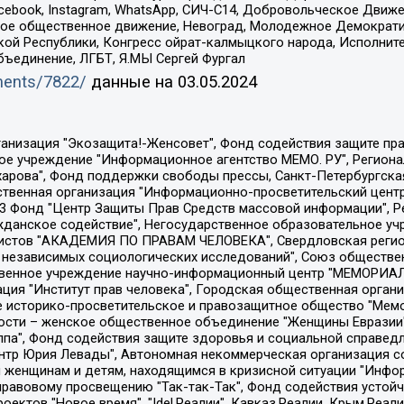
Facebook, Instagram, WhatsApp, СИЧ-С14, Добровольческое Движ
ское общественное движение, Невоград, Молодежное Демократ
ой Республики, Конгресс ойрат-калмыцкого народа, Исполнит
бъединение, ЛГБТ, Я.МЫ Сергей Фургал
uments/7822/
данные на
03.05.2024
Общество с ограниченной ответственностью "Радио Свободная Европа/Радио Свобода", Чешское информационное агентство "MEDIUM-ORIENT", Красноярская региональная общественная организация "Мы против СПИДа", Камалягин Денис Николаевич, Маркелов Сергей Евгеньевич, Пономарев Лев Александрович, Савицкая Людмила Алексеевна, Автономная некоммерческая организация "Центр по работе с проблемой насилия "НАСИЛИЮ.НЕТ", Межрегиональный профессиональный союз работников здравоохранения "Альянс врачей", Юридическое лицо, зарегистрированное в Латвийской Республике, SIA "Medusa Project" (регистрационный номер 40103797863, дата регистрации 10.06.2014), Некоммерческая организация "Фонд по борьбе с коррупцией", Автономная некоммерческая организация "Институт права и публичной политики", Баданин Роман Сергеевич, Гликин Максим Александрович, Железнова Мария Михайловна, Лукьянова Юлия Сергеевна, Маетная Елизавета Витальевна, Маняхин Петр Борисович, Чуракова Ольга Владимировна, Ярош Юлия Петровна, Юридическое лицо "The Insider SIA", зарегистрированное в Риге, Латвийская Республика (дата регистрации 26.06.2015), являющееся администратором доменного имени интернет-издания "The Insider SIA", https://theins.ru, Постернак Алексей Евгеньевич, Рубин Михаил Аркадьевич, Анин Роман Александрович, Юридическое лицо Istories fonds, зарегистрированное в Латвийской Республике (регистрационный номер 50008295751, дата регистрации 24.02.2020), Великовский Дмитрий Александрович, Долинина Ирина Николаевна, Мароховская Алеся Алексеевна, Шлейнов Роман Юрьевич, Шмагун Олеся Валентиновна, Общество с ограниченной ответственностью "Альтаир 2021", Общество с ограниченной ответственностью "Вега 2021", Общество с ограниченной ответственностью "Главный редактор 2021", Общество с ограниченной ответственностью "Ромашки монолит", Важенков Артем Валерьевич, Ивановская областная общественная организация "Центр гендерных исследований", Гурман Юрий Альбертович, Медиапроект "ОВД-Инфо", Егоров Владимир Владимирович, Жилинский Владимир Александрович, Общество с ограниченной ответственностью "ЗП", Иванова София Юрьевна, Карезина Инна Павловна, Кильтау Екатерина Викторовна, Петров Алексей Викторович, Пискунов Сергей Евгеньевич, Смирнов Сергей Сергеевич, Тихонов Михаил Сергеевич, Общество с ограниченной ответственностью "ЖУРНАЛИСТ-ИНОСТРАННЫЙ АГЕНТ", Арапова Галина Юрьевна, Вольтская Татьяна Анатольевна, Американская компания "Mason G.E.S. Anonymous Foundation" (США), являющаяся владельцем интернет-издания https://mnews.world/, Компания "Stichting Bellingcat", зарегистрированная в Нидерландах (дата регистрации 11.07.2018), Захаров Андрей Вячеславович, Клепиковская Екатерина Дмитриевна, Общество с ограниченной ответственностью "МЕМО", Перл Роман Александрович, Симонов Евгений Алексеевич, Соловьева Елена Анатольевна, Сотников Даниил Владимирович, Сурначева Елизавета Дмитриевна, Автономная некоммерческая организация по защите прав человека и информированию населения "Якутия – Наше Мнение", Общество с ограниченной ответственностью "Москоу диджитал медиа", с 26.01.2023 Общество с ограниченной ответственностью "Чайка Белые сады", Ветошкина Валерия Валерьевна, Заговора Максим Александрович, Межрегиональное общественное движение "Российская ЛГБТ - сеть", Оленичев Максим Владимирович, Павлов Иван Юрьевич, Скворцова Елена Сергеевна, Общество с ограниченной ответственностью "Как бы инагент", Кочетков Игорь Викторович, Общество с ограниченной ответственностью "Честные выборы", Еланчик Олег Александрович, Общество с ограниченной ответственностью "Нобелевский призыв", Гималова Регина Эмилевна, Григорьев Андрей Валерьевич, Григорьева Алина Александровна, Ассоциация по содействию защите прав призывников, альтернативнослужащих и военнослужащих "Правозащитная группа "Гражданин.Армия.Право", Хисамова Регина Фаритовна, Автономная некоммерческая организация по реализа