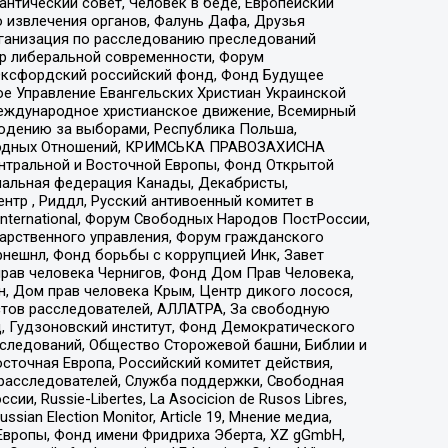
нтический совет, Человек в беде, Европейский
 извлечения органов, Фалунь Дафа, Друзья
рганизация по расследованию преследований
тр либеральной современности, Форум
 Оксфордский российский фонд, Фонд Будущее
е Управление Евангельских Христиан Украинской
еждународное христианское движение, Всемирный
людению за выборами, Республика Польша,
народных Отношений, КРИМСЬКА ПРАВОЗАХИСНА
ы Центральной и Восточной Европы, Фонд Открытой
иональная федерация Канады, Декабристы,
тр , Риддл, Русский антивоенный комитет в
nternational, Форум Свободных Народов ПостРоссии,
дарственного управления, Форум гражданского
рнешнл, Фонд борьбы с коррупцией Инк, Завет
прав человека Чернигов, Фонд Дом Прав Человека,
н, Дом прав человека Крым, Центр дикого лосося,
стов расследователей, АЛЛАТРА, За свободную
д, Гудзоновский институт, Фонд Демократического
сследований, Общество Сторожевой башни, Библии и
сточная Европа, Российский комитет действия,
-расследователей, Служба поддержки, Свободная
 Russie-Libertes, La Asocicion de Rusos Libres,
an Election Monitor, Article 19, Мнение медиа,
Европы, Фонд имени Фридриха Эберта, XZ gGmbH,