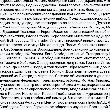
рсов, Свободная Россия, Всемирный конгресс украинцев, Атла
ект Хармони, Родники дракона, Врачи против насильственного
ию преследования в отношении Фалуньгун в Китае, Всемирная о
ация школ политических исследований при Совете Европы, Цен
мен, Бард колледж, Европейский выбор, Фонд Ходорковского,
едиа, Международное партнерство за права человека, Духовно
ое Учебное Заведение Международный Библейский Колледж, М
ь Духовной Технологии, Европейская сеть организаций по наб
урналистики, IStories fonds, Королевский Институт Между
gcat, Bellingcat Ltd, The Insider, Институт правовой инициатив
инский конгресс, Институт Макдональда-Лорье, Украинская нац
, Свободная пресса, Возрождение, Всеукраинский духовный цен
орум свободной России, Лига Свободных Наций, Transparеncy I
– Solidarus, КрымSOS, Свободный университет, Институт госу
в Тисима и Хабомаи, Съезд народных депутатов, Гринпис Инте
DR Novaja Gazeta-Europe, Алтай проект, Образовательный дом 
зскова, Дом прав человека Тбилиси, Дом прав человека Ерева
едований им Вилфрида Мартенса, Сетевое объединение журнали
Международная федерация транспортных рабочих, ИстЧам Финлан
й университет, Центр восточноевропейских и международных и
, Центр анализа европейской политики, Академическая сеть Во
ю в России, Настоящая Россия, Глобальная сеть журналистов
естфалия, Фонд глобальной помощи, Антивоенный комитет России,
татарский Ресурсный Центр, Глобальный союз IndustriALL, Russi
 Свободная Европа, Германское общество изучения Восточной 