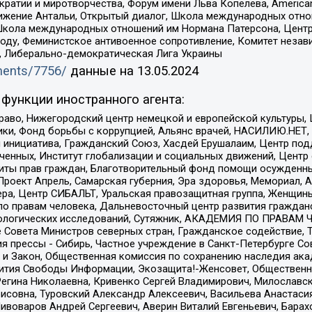
и и миротворчества, Форум имени Льва Копелева, American Counci
ое движение Антальи, Открытый диалог, Школа международных отн
Школа международных отношений им Нормана Патерсона, Центр
ду, Феминистское антивоенное сопротивление, Комитет независ
а, Либерально-демократическая Лига Украины
uments/7756/
данные на
13.05.2024
функции иностранного агента:
раво, Нижегородский центр немецкой и европейской культуры,
тики, Фонд борьбы с коррупцией, Альянс врачей, НАСИЛИЮ.НЕТ,
я инициатива, Гражданский Союз, Хасдей Ерушалаим, Центр по
юченных, Институт глобализации и социальных движений, Цент
ты прав граждан, Благотворительный фонд помощи осужденным
а, Проект Апрель, Самарская губерния, Эра здоровья, Мемориал
ера, Центр СИБАЛЬТ, Уральская правозащитная группа, Женщины
по правам человека, Дальневосточный центр развития гражданс
ологических исследований, Сутяжник, АКАДЕМИЯ ПО ПРАВАМ Ч
е Совета Министров северных стран, Гражданское содействие,
я прессы - Сибирь, Частное учреждение в Санкт-Петербурге С
 и Закон, Общественная комиссия по сохранению наследия ак
звития Свободы Информации, Экозащита!-Женсовет, Общественн
Регина Николаевна, Кривенко Сергей Владимирович, Милославс
совна, Туровский Александр Алексеевич, Васильева Анастасия
Пивоваров Андрей Сергеевич, Аверин Виталий Евгеньевич, Бара