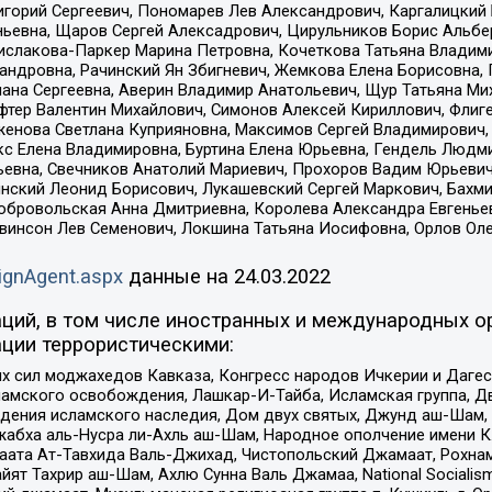
горий Сергеевич, Пономарев Лев Александрович, Каргалицкий 
ньевна, Щаров Сергей Алексадрович, Цирульников Борис Альбер
ислакова-Паркер Марина Петровна, Кочеткова Татьяна Владими
сандровна, Рачинский Ян Збигневич, Жемкова Елена Борисовна,
лана Сергеевна, Аверин Владимир Анатольевич, Щур Татьяна М
фтер Валентин Михайлович, Симонов Алексей Кириллович, Флиг
женова Светлана Куприяновна, Максимов Сергей Владимирович, 
кс Елена Владимировна, Буртина Елена Юрьевна, Гендель Людм
евна, Свечников Анатолий Мариевич, Прохоров Вадим Юрьевич
инский Леонид Борисович, Лукашевский Сергей Маркович, Бахм
Добровольская Анна Дмитриевна, Королева Александра Евгенье
евинсон Лев Семенович, Локшина Татьяна Иосифовна, Орлов Ол
ignAgent.aspx
данные на
24.03.2022
ций, в том числе иностранных и международных ор
ции террористическими:
ил моджахедов Кавказа, Конгресс народов Ичкерии и Дагеста
ламского освобождения, Лашкар-И-Тайба, Исламская группа, Дв
ения исламского наследия, Дом двух святых, Джунд аш-Шам, 
жабха аль-Нусра ли-Ахль аш-Шам, Народное ополчение имени К.
ата Ат-Тавхида Валь-Джихад, Чистопольский Джамаат, Рохнам
ят Тахрир аш-Шам, Ахлю Сунна Валь Джамаа, National Socialism