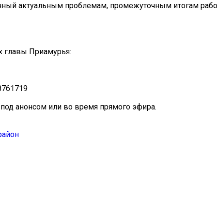
нный актуальным проблемам, промежуточным итогам рабо
х главы Приамурья:
88761719
под анонсом или во время прямого эфира.
район