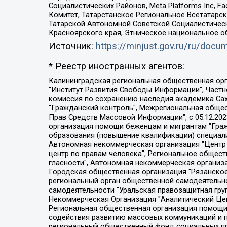
Социалистических Районов, Meta Platforms Inc, 
Комитет, Татарстанское Региональное Всетатар
Татарской Автономной Советской Социалистическ
Красноярского края, Этническое национальное о
Источник:
https://minjust.gov.ru/ru/doc
* Реестр иностранных агентов:
Калининградская региональная общественная организация "Экозащита!-Женсовет", Фонд содействия защите прав и свобод граждан "Общественный вердикт", Фонд "Институт Развития Свободы Информации", Частное учреждение "Информационное агентство МЕМО. РУ", Региональная общественная организация "Общественная комиссия по сохранению наследия академика Сахарова", Фонд поддержки свободы прессы, Санкт-Петербургская общественная правозащитная организация "Гражданский контроль", Межрегиональная общественная организация "Информационно-просветительский центр "Мемориал", Региональный Фонд "Центр Защиты Прав Средств Массовой Информации", с 05.12.2023 Фонд "Центр Защиты Прав Средств массовой информации", Региональная общественная благотворительная организация помощи беженцам и мигрантам "Гражданское содействие", Негосударственное образовательное учреждение дополнительного профессионального образования (повышение квалификации) специалистов "АКАДЕМИЯ ПО ПРАВАМ ЧЕЛОВЕКА", Свердловская региональная общественная организация "Сутяжник", Автономная некоммерческая организация "Центр независимых социологических исследований", Союз общественных объединений "Российский исследовательский центр по правам человека", Региональное общественное учреждение научно-информационный центр "МЕМОРИАЛ", Некоммерческая организация "Фонд защиты гласности", Автономная некоммерческая организация "Институт прав человека", Городская общественная организация "Екатеринбургское общество "МЕМОРИАЛ", Городская общественная организация "Рязанское историко-просветительское и правозащитное общество "Мемориал" (Рязанский Мемориал), Челябинский региональный орган общественной самодеятельности – женское общественное объединение "Женщины Евразии", Челябинский региональный орган общественной самодеятельности "Уральская правозащитная группа", Фонд содействия защите здоровья и социальной справедливости имени Андрея Рылькова, Автономная Некоммерческая Организация "Аналитический Центр Юрия Левады", Автономная некоммерческая организация социальной поддержки населения "Проект Апрель", Региональная общественная организация помощи женщинам и детям, находящимся в кризисной ситуации "Информационно-методический центр "Анна", Фонд содействия развитию массовых коммуникаций и правовому просвещению "Так-так-Так", Фонд содействия устойчивому развитию "Серебряная тайга", Свердловский региональный общественный фонд социальных проектов "Новое время", "Idel.Реалии", Кавказ.Реалии, Крым.Реалии, Телеканал Настоящее Время, Татаро-башкирская служба Радио Свобода (Azatliq Radiosi), Радио Свободная Европа/Радио Свобода (PCE/PC), "Сибирь.Реалии", "Фактограф", Благотворительный фонд помощи осужденным и их семьям, Автономная некоммерческая организация "Институт глобализации и социальных движений", Фонд "В защиту прав заключенных", Частное учреждение "Центр поддержки и содействия развитию средств массовой информации", Пензенский региональный общественный благотворительный фонд "Гражданский союз", "Север.Реалии", Некоммерческая организация Фонд "Правовая инициатива", 