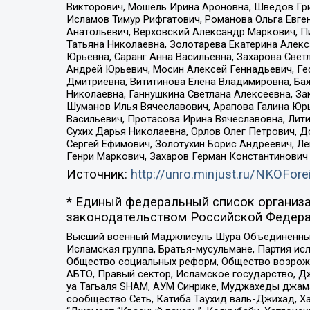
Викторович, Мошель Ирина Ароновна, Шведов Гри
Исламов Тимур Рифгатович, Романова Ольга Евге
Анатольевич, Верховский Александр Маркович, П
Татьяна Николаевна, Золотарева Екатерина Алек
Юрьевна, Саранг Анна Васильевна, Захарова Свет
Андрей Юрьевич, Мосин Алексей Геннадьевич, Ге
Дмитриевна, Вититинова Елена Владимировна, Ба
Николаевна, Ганнушкина Светлана Алексеевна, За
Шуманов Илья Вячеславович, Арапова Галина Юрь
Васильевич, Протасова Ирина Вячеславовна, Лит
Сухих Дарья Николаевна, Орлов Олег Петрович, 
Сергей Ефимович, Золотухин Борис Андреевич, Л
Генри Маркович, Захаров Герман Константинович
Источник:
http://unro.minjust.ru/NKOFore
* Единый федеральный список организа
законодательством Российской Федера
Высший военный Маджлисуль Шура Объединенных с
Исламская группа, Братья-мусульмане, Партия ис
Общество социальных реформ, Общество возрожд
АБТО, Правый сектор, Исламское государство, Д
уа Тагьаля SHAM, АУМ Синрике, Муджахеды джама
сообщество Сеть, Катиба Таухид валь-Джихад, Хай