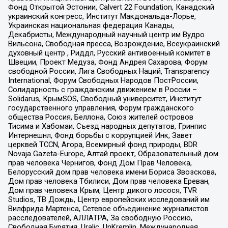
Фонд Открытой Эстонии, Calvert 22 Foundation, Канадский
украинский конгресс, Институт Макдональда-Лорье,
Украинская национальная федерация Канады,
Декабристы, Международный научный центр им Вудро
Вильсона, Свободная пресса, Возрождение, Всеукраинский
духовный центр , Риддл, Русский антивоенный комитет в
Швеции, Проект Медуза, Фонд Андрея Сахарова, Форум
свободной России, Лига Свободных Наций, Transparеncy
International, Форум Свободных Народов ПостРоссии,
Солидарность с гражданским движением в России –
Solidarus, КрымSOS, Свободный университет, Институт
государственного управления, Форум гражданского
общества Россия, Беллона, Союз жителей островов
Тисима и Хабомаи, Съезд народных депутатов, Гринпис
Интернешнл, Фонд борьбы с коррупцией Инк, Завет
церквей TCCN, Агора, Всемирный фонд природы, BDR
Novaja Gazeta-Europe, Алтай проект, Образовательный дом
прав человека Чернигов, Фонд Дом Прав Человека,
Белорусский дом прав человека имени Бориса Звозскова,
Дом прав человека Тбилиси, Дом прав человека Ереван,
Дом прав человека Крым, Центр дикого лосося, TVR
Studios, ТВ Дождь, Центр европейских исследований им
Вилфрида Мартенса, Сетевое объединение журналистов
расследователей, АЛЛАТРА, За свободную Россию,
Свободная Бурятия, Uralic, UnKremlin, Международная