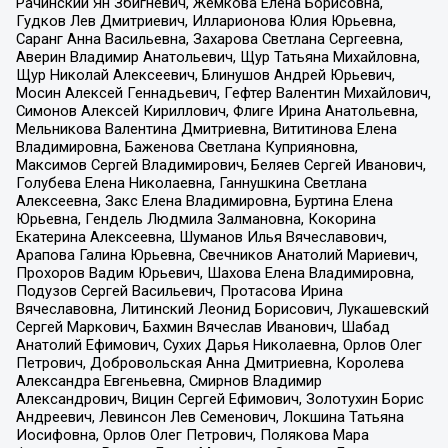
Рачинский Ян Збигневич, Жемкова Елена Борисовна,
Гудков Лев Дмитриевич, Илларионова Юлия Юрьевна,
Саранг Анна Васильевна, Захарова Светлана Сергеевна,
Аверин Владимир Анатольевич, Щур Татьяна Михайловна,
Щур Николай Алексеевич, Блинушов Андрей Юрьевич,
Мосин Алексей Геннадьевич, Гефтер Валентин Михайлович,
Симонов Алексей Кириллович, Флиге Ирина Анатольевна,
Мельникова Валентина Дмитриевна, Вититинова Елена
Владимировна, Баженова Светлана Куприяновна,
Максимов Сергей Владимирович, Беляев Сергей Иванович,
Голубева Елена Николаевна, Ганнушкина Светлана
Алексеевна, Закс Елена Владимировна, Буртина Елена
Юрьевна, Гендель Людмила Залмановна, Кокорина
Екатерина Алексеевна, Шуманов Илья Вячеславович,
Арапова Галина Юрьевна, Свечников Анатолий Мариевич,
Прохоров Вадим Юрьевич, Шахова Елена Владимировна,
Подузов Сергей Васильевич, Протасова Ирина
Вячеславовна, Литинский Леонид Борисович, Лукашевский
Сергей Маркович, Бахмин Вячеслав Иванович, Шабад
Анатолий Ефимович, Сухих Дарья Николаевна, Орлов Олег
Петрович, Добровольская Анна Дмитриевна, Королева
Александра Евгеньевна, Смирнов Владимир
Александрович, Вицин Сергей Ефимович, Золотухин Борис
Андреевич, Левинсон Лев Семенович, Локшина Татьяна
Иосифовна, Орлов Олег Петрович, Полякова Мара