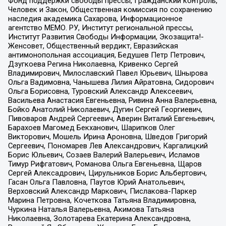
Фонд поддержки свободы прессы, Гражданский контроль,
Человек и Закон, Общественная комиссия по сохранению
наследия академика Сахарова, Информационное
агентство МЕМО. РУ, Институт региональной прессы,
Институт Развития Свободы Информации, Экозащита!-
Женсовет, Общественный вердикт, Евразийская
антимонопольная ассоциация, Бедушев Петр Петрович,
Дзугкоева Регина Николаевна, Кривенко Сергей
Владимирович, Милославский Павел Юрьевич, Шнырова
Ольга Вадимовна, Чанышева Лилия Айратовна, Сидорович
Ольга Борисовна, Туровский Александр Алексеевич,
Васильева Анастасия Евгеньевна, Ривина Анна Валерьевна,
Бойко Анатолий Николаевич, Дугин Сергей Георгиевич,
Пивоваров Андрей Сергеевич, Аверин Виталий Евгеньевич,
Барахоев Магомед Бекханович, Шарипков Олег
Викторович, Мошель Ирина Ароновна, Шведов Григорий
Сергеевич, Пономарев Лев Александрович, Каргалицкий
Борис Юльевич, Созаев Валерий Валерьевич, Исламов
Тимур Рифгатович, Романова Ольга Евгеньевна, Щаров
Сергей Алексадрович, Цирульников Борис Альбертович,
Гасан Ольга Павловна, Паутов Юрий Анатольевич,
Верховский Александр Маркович, Пислакова-Паркер
Марина Петровна, Кочеткова Татьяна Владимировна,
Чуркина Наталья Валерьевна, Акимова Татьяна
Николаевна, Золотарева Екатерина Александровна,