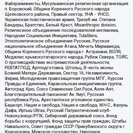
Файзрахманисты, Мусульманская религиозная организация
п. Боровский, Община Коренного Русского народа
Щелковского района, Правый сектор, УНА - УНСО,
Украинская повстанческая армия, Тризуб им. Степана
Бандеры, Братство, Белый Крест, Misanthropic division,
Религиозное объединение последователей инглиизма,
Народная Социальная Инициатива, TulaSkins,
Этнополитическое объединение Русские, Русское
национальное объединение Атака, Мечеть Мирмамеда,
Община Коренного Русского народа г. Астрахани, ВОЛЯ,
Меджлис крымскотатарского народа, Рубеж Севера, ТОЙС,
О противодействии экстремистской деятельности,
РЕВТАТПОД, Артподготовка, Штольц, В честь иконы
Божией Матери Державная, Сектор 16, Независимость,
Фирма, Молодежная правозащитная группа МПГ, Курсом
Правды и Единения, Каракольская инициативная группа,
Автоград Крю, Союз Славянских Сил Руси, Алля-Аят,
Благотворительный пансионат Ак Умут, Русская
республика Русь, Арестантское уголовное единство,
Башкорт, Нация и свобода, Нация и свобода, W.H.С., Фалунь
Дафа, Иртыш Ultras, Русский Патриотический клуб-
Новокузнецк/РПК, Сибирский державный союз, Фонд
борьбы с коррупцией, Фонд защиты прав граждан, Штабы
Навального, Совет граждан СССР Прикубанского округа г.
Краснодара, Мужское государство, Народное