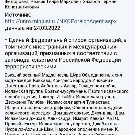
Федоровна, Резник Генри Маркович, Захаров Герман
Константинович
Источник:
http://unro.minjust.ru/NKOForeignAgent.aspx
данные на
24.03.2022
* Единый федеральный список организаций, в
том числе иностранных и международных
организаций, признанных в соответствии с
законодательством Российской Федерации
террористическими:
Высший военный Маджлисуль Шура Объединенных сил
моджахедов Кавказа, Конгресс народов Ичкерии и
Дагестана, База, Асбат аль-Ансар, Священная война,
Исламская группа, Братья-мусульмане, Партия исламского
освобождения, Лашкар-И-Тайба, Исламская группа,
Движение Талибан, Исламская партия Туркестана,
Общество социальных реформ, Общество возрождения
исламского наследия, Дом двух святых, Джунд аш-Шам,
Исламский джихад, Аль-Каида, Имарат Кавказ, АБТО,
Правый сектор, Исламское государство, Джабха аль-
Нусра ли-Ахль аш-Шам, Народное ополчение имени К.
Минина и Д. Пожарского, Аджр от Аллаха Субхану уа