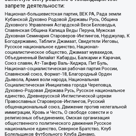
запрете деятельности:
Национал-большевистская партия, ВЕК РА, Рада земли
Кубанской Духовно Родовой Державы Русь, Община
Духовного Управления Асгардской Веси Беловодья,
Славянская Община Капища Веды Перуна, Мужская
Духовная Семинария Староверов-Инглингов, Нурджулар, К
Богодержавию, Таблиги Джамаат, Свидетели Иеговы,
Русское национальное единство, Национал-
социалистическое общество, Джамаат мувахидов,
Объединенный Вилайат Кабарды, Балкарии и Карачая,
Союз славян, Ат-Такфир Валь-Хиджра, Пит Буль,
Национал-социалистическая рабочая партия России,
Славянский союз, Формат-18, Благородный Орден
Дьявола, Армия воли народа, Национальная
Социалистическая Инициатива города Череповца,
Духовно-Родовая Держава Русь, Русское национальное
единство, Древнерусской Инглистической церкви
Православных Староверов-Инглингов, Русский
общенациональный союз, Движение против нелегальной
иммиграции, Кровь и Честь, О свободе совести и о
религиозных объединениях, Омская организация
общественного политического движения Русское
национальное единство, Северное Братство, Клуб
Болельщиков Футбольного Клуба Динамо,