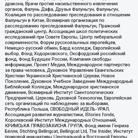
дракона, Врачи против насильственного извлечения
органов, Фалунь Дафа, Друзья Фалуньгун, Фалуньгун,
Коалиция по расследованию преследования в отношении
Фалуньгун в Китае, Всемирная организация по
расследованию преследований Фалуньгун, Пражский
гражданский центр, Ассоциация школ политических
исследований при Совете Европы, Центр либеральной
современности, Форум русскоязычных европейцев,
Немецко-русский обмен, Бард колледж, Европейский
выбор, Фонд Ходорковского, Оксфордский российский
фонд, Фонд Будущее России, Компания свободы
информации, Проект Медиа, Международное партнерство
за права человека, Духовное Управление Евангельских
Христиан Украинской Христианской Церкви, Новое
Поколение, Духовное Учебное Заведение Международный
Библейский Колледж, Международное христианское
движение, Всемирный Институт Саентологических
Предприятий, Церковь Духовной Технологии, Европейская
сеть организаций по наблюдению за выборами,
Республика Польша, СВОБОДНЫЙ ИДЕЛЬ-УРАЛ,
Ассоциация развития журналистики, IStories fonds,
Королевский Институт Международных Отношений,
КРИМСЬКА ПРАВОЗАХИСНА ГРУПА, Фонд имени Генриха
Бёлля, Stichting Bellingcat, Bellingcat Ltd, The Insider, Институт
правовой инициативы Центральной и Восточной Европы,