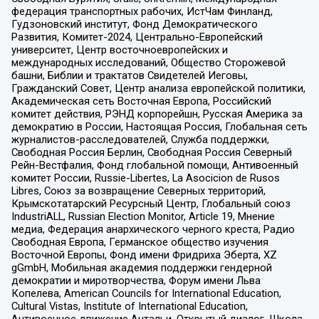
федерация транспортных рабочих, ИстЧам Финланд,
Гудзоновский институт, Фонд Демократического
Развития, Комитет-2024, Центрально-Европейский
университет, Центр восточноевропейских и
международных исследований, Общество Сторожевой
башни, Библии и трактатов Свидетелей Иеговы,
Гражданский Совет, Центр анализа европейской политики,
Академическая сеть Восточная Европа, Российский
комитет действия, РЭНД корпорейшн, Русская Америка за
демократию в России, Настоящая Россия, Глобальная сеть
журналистов-расследователей, Служба поддержки,
Свободная Россия Берлин, Свободная Россия Северный
Рейн-Вестфалия, Фонд глобальной помощи, Антивоенный
комитет России, Russie-Libertes, La Asocicion de Rusos
Libres, Союз за возвращение Северных территорий,
Крымскотатарский Ресурсный Центр, Глобальный союз
IndustriALL, Russian Election Monitor, Article 19, Мнение
медиа, Федерация анархического черного креста, Радио
Свободная Европа, Германское общество изучения
Восточной Европы, Фонд имени Фридриха Эберта, XZ
gGmbH, Мобильная академия поддержки гендерной
демократии и миротворчества, Форум имени Льва
Копелева, American Councils for International Education,
Cultural Vistas, Institute of International Education,
Антивоенное движение Антальи, Открытый диалог, Школа