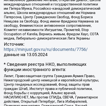
международных отношений и государственной политики
им Питера Мунка, Российско-канадский демократический
альянс, Школа международных отношений им Нормана
Патерсона, Центр Гражданских Свобод, Фонд Бориса
Немцова за Свободу, Фонд имени Фридриха Науманна за
свободу, Феминистское антивоенное сопротивление,
Комитет независимости Ингушетии, Прометей, Stop
Occupation of Karelia, Вернись живым, Фридом Хаус, СОТА
медиа, Либерально-демократическая Лига Украины
Источник:
https://minjust.gov.ru/ru/documents/7756/
данные на
13.05.2024
* Сведения реестра НКО, выполняющих
функции иностранного агента:
Лилит, Правозащитная группа Гражданин.Армия.Право,
Нижегородский центр немецкой и европейской культуры,
Центр гендерных исследований, Фонд защиты прав
граждан Штаб, Институт права и публичной политики,
Фонд борьбы с коррупцией, Альянс врачей,
НАСИЛИЮ.НЕТ, Мы против СПИДа, СВЕЧА, Гуманитарное
действие, Открытый Петербург, Лига Избирателей,
Правовая инициатива, Гражданский Союз, Хасдей