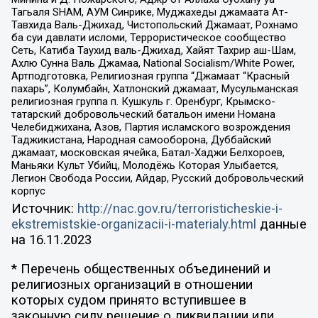
Тагьаля SHAM, АУМ Синрике, Муджахеды джамаата Ат-
Тавхида Валь-Джихад, Чистопольский Джамаат, Рохнамо
ба суи давлати исломи, Террористическое сообщество
Сеть, Катиба Таухид валь-Джихад, Хайят Тахрир аш-Шам,
Ахлю Сунна Валь Джамаа, National Socialism/White Power,
Артподготовка, Религиозная группа “Джамаат “Красный
пахарь”, Колумбайн, Хатлонский джамаат, Мусульманская
религиозная группа п. Кушкуль г. Оренбург, Крымско-
татарский добровольческий батальон имени Номана
Челебиджихана, Азов, Партия исламского возрождения
Таджикистана, Народная самооборона, Дуббайский
джамаат, московская ячейка, Батал-Хаджи Белхороев,
Маньяки Культ Убийц, Молодёжь Которая Улыбается,
Легион Свобода России, Айдар, Русский добровольческий
корпус
Источник:
http://nac.gov.ru/terroristicheskie-i-
ekstremistskie-organizacii-i-materialy.html
данные
на
16.11.2023
* Перечень общественных объединений и
религиозных организаций в отношении
которых судом принято вступившее в
законную силу решение о ликвидации или