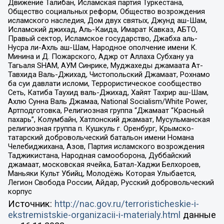
Движение Талибан, Исламская партия Туркестана,
Общество социальных реформ, Общество возрождения
исламского наследия, Дом двух святых, Джунд аш-Шам,
Исламский джихад, Аль-Каида, Имарат Кавказ, АБТО,
Правый сектор, Исламское государство, Джабха аль-
Нусра ли-Ахль аш-Шам, Народное ополчение имени К.
Минина и Д. Пожарского, Аджр от Аллаха Субхану уа
Тагьаля SHAM, АУМ Синрике, Муджахеды джамаата Ат-
Тавхида Валь-Джихад, Чистопольский Джамаат, Рохнамо
ба суи давлати исломи, Террористическое сообщество
Сеть, Катиба Таухид валь-Джихад, Хайят Тахрир аш-Шам,
Ахлю Сунна Валь Джамаа, National Socialism/White Power,
Артподготовка, Религиозная группа “Джамаат “Красный
пахарь”, Колумбайн, Хатлонский джамаат, Мусульманская
религиозная группа п. Кушкуль г. Оренбург, Крымско-
татарский добровольческий батальон имени Номана
Челебиджихана, Азов, Партия исламского возрождения
Таджикистана, Народная самооборона, Дуббайский
джамаат, московская ячейка, Батал-Хаджи Белхороев,
Маньяки Культ Убийц, Молодёжь Которая Улыбается,
Легион Свобода России, Айдар, Русский добровольческий
корпус
Источник:
http://nac.gov.ru/terroristicheskie-i-
ekstremistskie-organizacii-i-materialy.html
данные