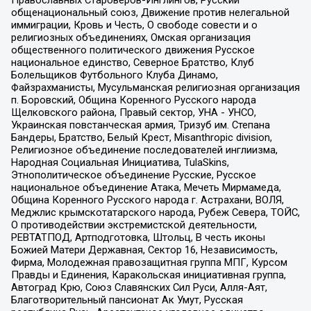
Православных Староверов-Инглингов, Русский
общенациональный союз, Движение против нелегальной
иммиграции, Кровь и Честь, О свободе совести и о
религиозных объединениях, Омская организация
общественного политического движения Русское
национальное единство, Северное Братство, Клуб
Болельщиков Футбольного Клуба Динамо,
Файзрахманисты, Мусульманская религиозная организация
п. Боровский, Община Коренного Русского народа
Щелковского района, Правый сектор, УНА - УНСО,
Украинская повстанческая армия, Тризуб им. Степана
Бандеры, Братство, Белый Крест, Misanthropic division,
Религиозное объединение последователей инглиизма,
Народная Социальная Инициатива, TulaSkins,
Этнополитическое объединение Русские, Русское
национальное объединение Атака, Мечеть Мирмамеда,
Община Коренного Русского народа г. Астрахани, ВОЛЯ,
Меджлис крымскотатарского народа, Рубеж Севера, ТОЙС,
О противодействии экстремистской деятельности,
РЕВТАТПОД, Артподготовка, Штольц, В честь иконы
Божией Матери Державная, Сектор 16, Независимость,
Фирма, Молодежная правозащитная группа МПГ, Курсом
Правды и Единения, Каракольская инициативная группа,
Автоград Крю, Союз Славянских Сил Руси, Алля-Аят,
Благотворительный пансионат Ак Умут, Русская