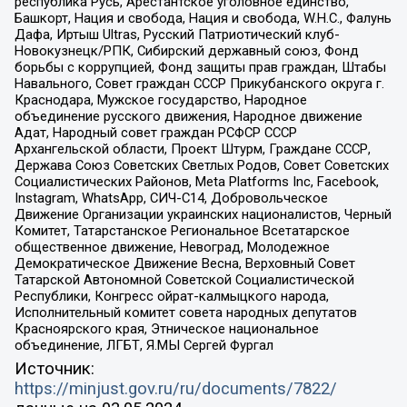
республика Русь, Арестантское уголовное единство,
Башкорт, Нация и свобода, Нация и свобода, W.H.С., Фалунь
Дафа, Иртыш Ultras, Русский Патриотический клуб-
Новокузнецк/РПК, Сибирский державный союз, Фонд
борьбы с коррупцией, Фонд защиты прав граждан, Штабы
Навального, Совет граждан СССР Прикубанского округа г.
Краснодара, Мужское государство, Народное
объединение русского движения, Народное движение
Адат, Народный совет граждан РСФСР СССР
Архангельской области, Проект Штурм, Граждане СССР,
Держава Союз Советских Светлых Родов, Совет Советских
Социалистических Районов, Meta Platforms Inc, Facebook,
Instagram, WhatsApp, СИЧ-С14, Добровольческое
Движение Организации украинских националистов, Черный
Комитет, Татарстанское Региональное Всетатарское
общественное движение, Невоград, Молодежное
Демократическое Движение Весна, Верховный Совет
Татарской Автономной Советской Социалистической
Республики, Конгресс ойрат-калмыцкого народа,
Исполнительный комитет совета народных депутатов
Красноярского края, Этническое национальное
объединение, ЛГБТ, Я.МЫ Сергей Фургал
Источник:
https://minjust.gov.ru/ru/documents/7822/