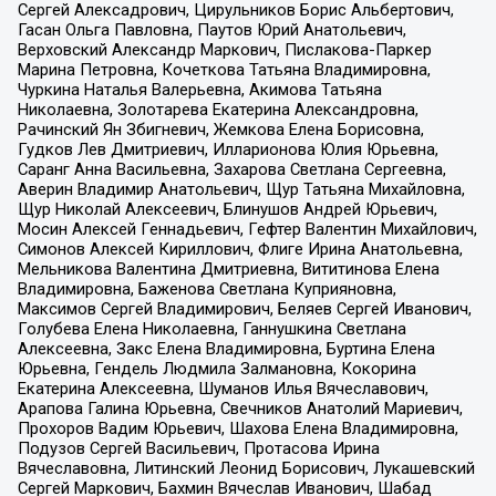
Сергей Алексадрович, Цирульников Борис Альбертович,
Гасан Ольга Павловна, Паутов Юрий Анатольевич,
Верховский Александр Маркович, Пислакова-Паркер
Марина Петровна, Кочеткова Татьяна Владимировна,
Чуркина Наталья Валерьевна, Акимова Татьяна
Николаевна, Золотарева Екатерина Александровна,
Рачинский Ян Збигневич, Жемкова Елена Борисовна,
Гудков Лев Дмитриевич, Илларионова Юлия Юрьевна,
Саранг Анна Васильевна, Захарова Светлана Сергеевна,
Аверин Владимир Анатольевич, Щур Татьяна Михайловна,
Щур Николай Алексеевич, Блинушов Андрей Юрьевич,
Мосин Алексей Геннадьевич, Гефтер Валентин Михайлович,
Симонов Алексей Кириллович, Флиге Ирина Анатольевна,
Мельникова Валентина Дмитриевна, Вититинова Елена
Владимировна, Баженова Светлана Куприяновна,
Максимов Сергей Владимирович, Беляев Сергей Иванович,
Голубева Елена Николаевна, Ганнушкина Светлана
Алексеевна, Закс Елена Владимировна, Буртина Елена
Юрьевна, Гендель Людмила Залмановна, Кокорина
Екатерина Алексеевна, Шуманов Илья Вячеславович,
Арапова Галина Юрьевна, Свечников Анатолий Мариевич,
Прохоров Вадим Юрьевич, Шахова Елена Владимировна,
Подузов Сергей Васильевич, Протасова Ирина
Вячеславовна, Литинский Леонид Борисович, Лукашевский
Сергей Маркович, Бахмин Вячеслав Иванович, Шабад