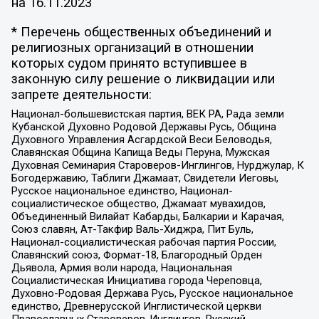
на
16.11.2023
* Перечень общественных объединений и
религиозных организаций в отношении
которых судом принято вступившее в
законную силу решение о ликвидации или
запрете деятельности:
Национал-большевистская партия, ВЕК РА, Рада земли
Кубанской Духовно Родовой Державы Русь, Община
Духовного Управления Асгардской Веси Беловодья,
Славянская Община Капища Веды Перуна, Мужская
Духовная Семинария Староверов-Инглингов, Нурджулар, К
Богодержавию, Таблиги Джамаат, Свидетели Иеговы,
Русское национальное единство, Национал-
социалистическое общество, Джамаат мувахидов,
Объединенный Вилайат Кабарды, Балкарии и Карачая,
Союз славян, Ат-Такфир Валь-Хиджра, Пит Буль,
Национал-социалистическая рабочая партия России,
Славянский союз, Формат-18, Благородный Орден
Дьявола, Армия воли народа, Национальная
Социалистическая Инициатива города Череповца,
Духовно-Родовая Держава Русь, Русское национальное
единство, Древнерусской Инглистической церкви