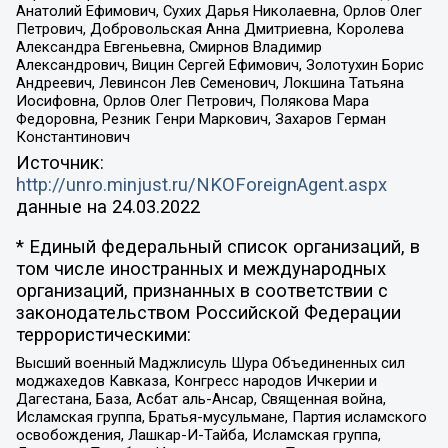
Анатолий Ефимович, Сухих Дарья Николаевна, Орлов Олег
Петрович, Добровольская Анна Дмитриевна, Королева
Александра Евгеньевна, Смирнов Владимир
Александрович, Вицин Сергей Ефимович, Золотухин Борис
Андреевич, Левинсон Лев Семенович, Локшина Татьяна
Иосифовна, Орлов Олег Петрович, Полякова Мара
Федоровна, Резник Генри Маркович, Захаров Герман
Константинович
Источник:
http://unro.minjust.ru/NKOForeignAgent.aspx
данные на
24.03.2022
* Единый федеральный список организаций, в
том числе иностранных и международных
организаций, признанных в соответствии с
законодательством Российской Федерации
террористическими:
Высший военный Маджлисуль Шура Объединенных сил
моджахедов Кавказа, Конгресс народов Ичкерии и
Дагестана, База, Асбат аль-Ансар, Священная война,
Исламская группа, Братья-мусульмане, Партия исламского
освобождения, Лашкар-И-Тайба, Исламская группа,