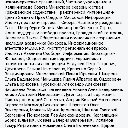
некоммерческих организаций, Частное учреждение в
Калининграде Совета Министров северных стран,
Гражданское содействие, Трансперенси Интернешнл-Р,
Центр Защиты Прав Средств Массовой Информации,
Институт развития прессы - Сибирь, Частное учреждение в
Санкт-Петербурге Совета Министров Северных Стран,
Фонд поддержки свободы прессы, Гражданский контроль,
Человек и Закон, Общественная комиссия по сохранению
наследия академика Сахарова, Информационное
агентство МЕМО. РУ, Институт региональной прессы,
Институт Развития Свободы Информации, Экозащита!-
Женсовет, Общественный вердикт, Евразийская
антимонопольная ассоциация, Бедушев Петр Петрович,
Дзугкоева Регина Николаевна, Кривенко Сергей
Владимирович, Милославский Павел Юрьевич, Шнырова
Ольга Вадимовна, Чанышева Лилия Айратовна, Сидорович
Ольга Борисовна, Туровский Александр Алексеевич,
Васильева Анастасия Евгеньевна, Ривина Анна Валерьевна,
Бойко Анатолий Николаевич, Дугин Сергей Георгиевич,
Пивоваров Андрей Сергеевич, Аверин Виталий Евгеньевич,
Барахоев Магомед Бекханович, Шарипков Олег
Викторович, Мошель Ирина Ароновна, Шведов Григорий
Сергеевич, Пономарев Лев Александрович, Каргалицкий
Борис Юльевич, Созаев Валерий Валерьевич, Исламов
Тимур Рифгатович, Романова Ольга Евгеньевна, Щаров