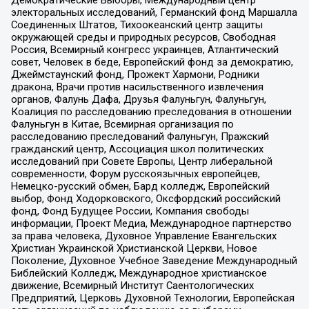
электоральных исследований, Германский фонд Маршалла
Соединенных Штатов, Тихоокеанский центр защиты
окружающей среды и природных ресурсов, Свободная
Россия, Всемирный конгресс украинцев, Атлантический
совет, Человек в беде, Европейский фонд за демократию,
Джеймстаунский фонд, Прожект Хармони, Родники
дракона, Врачи против насильственного извлечения
органов, Фалунь Дафа, Друзья Фалуньгун, Фалуньгун,
Коалиция по расследованию преследования в отношении
Фалуньгун в Китае, Всемирная организация по
расследованию преследований Фалуньгун, Пражский
гражданский центр, Ассоциация школ политических
исследований при Совете Европы, Центр либеральной
современности, Форум русскоязычных европейцев,
Немецко-русский обмен, Бард колледж, Европейский
выбор, Фонд Ходорковского, Оксфордский российский
фонд, Фонд Будущее России, Компания свободы
информации, Проект Медиа, Международное партнерство
за права человека, Духовное Управление Евангельских
Христиан Украинской Христианской Церкви, Новое
Поколение, Духовное Учебное Заведение Международный
Библейский Колледж, Международное христианское
движение, Всемирный Институт Саентологических
Предприятий, Церковь Духовной Технологии, Европейская