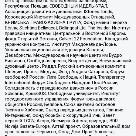
сеть организаций по наблюдению за выборами,
Республика Польша, СВОБОДНЫЙ ИДЕЛЬ-УРАЛ,
Ассоциация развития журналистики, IStories fonds,
Королевский Институт Международных Отношений,
КРИМСЬКА ПРАВОЗАХИСНА ГРУПА, Фонд имени Генриха
Бёлля, Stichting Bellingcat, Bellingcat Ltd, The Insider, Институт
правовой инициативы Центральной и Восточной Европы,
Фонд Открытой Эстонии, Calvert 22 Foundation, Канадский
украинский конгресс, Институт Макдональда-Лорье,
Украинская национальная федерация Канады,
Декабристы, Международный научный центр им Вудро
Вильсона, Свободная пресса, Возрождение, Всеукраинский
духовный центр , Риддл, Русский антивоенный комитет в
Швеции, Проект Медуза, Фонд Андрея Сахарова, Форум
свободной России, Лига Свободных Наций, Transparеncy
International, Форум Свободных Народов ПостРоссии,
Солидарность с гражданским движением в России –
Solidarus, КрымSOS, Свободный университет, Институт
государственного управления, Форум гражданского
общества Россия, Беллона, Союз жителей островов
Тисима и Хабомаи, Съезд народных депутатов, Гринпис
Интернешнл, Фонд борьбы с коррупцией Инк, Завет
церквей TCCN, Агора, Всемирный фонд природы, BDR
Novaja Gazeta-Europe, Алтай проект, Образовательный дом
прав человека Чернигов, Фонд Дом Прав Человека,