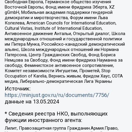
Свободная Европа, Германское общество изучения
Восточной Европы, Фонд имени Фридриха Эберта, XZ
gGmbH, Мобильная академия поддержки гендерной
демократии и миротворчества, Форум имени Льва
Копелева, American Councils for International Education,
Cultural Vistas, Institute of International Education,
Антивоенное движение Антальи, Открытый диалог, Школа
международных отношений и государственной политики
им Питера Мунка, Российско-канадский демократический
альянс, Школа международных отношений им Нормана
Патерсона, Центр Гражданских Свобод, Фонд Бориса
Немцова за Свободу, Фонд имени Фридриха Науманна за
свободу, Феминистское антивоенное сопротивление,
Комитет независимости Ингушетии, Прометей, Stop
Occupation of Karelia, Вернись живым, Фридом Хаус, СОТА
медиа, Либерально-демократическая Лига Украины
Источник:
https://minjust.gov.ru/ru/documents/7756/
данные на
13.05.2024
* Сведения реестра НКО, выполняющих
функции иностранного агента:
Лилит, Правозащитная группа Гражданин.Армия.Право,