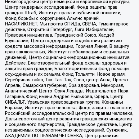
Нижегородский центр немецкой и европейской культуры,
Центр гендерных исследований, Фонд защиты прав
граждан Штаб, Институт права и публичной политики,
Фонд борьбы с коррупцией, Альянс врачей,
НАСИЛИЮ.НЕТ, Мы против СПИДа, СВЕЧА, Гуманитарное
действие, Открытый Петербург, Лига Избирателей,
Правовая инициатива, Гражданский Союз, Хасдей
Ерушалаим, Центр поддержки и содействия развитию
средств массовой информации, Горячая Линия, В защиту
прав заключенных, Институт глобализации и социальных
движений, Центр социально-информационных инициатив
Действие, Благотворительный фонд охраны здоровья и
защиты прав граждан, Благотворительный фонд помощи
осужденным и их семьям, Фонд Тольятти, Новое время,
Серебряная тайга, Так-Так-Так, Сова, центр Анна, Проект
Апрель, Самарская губерния, Эра здоровья, Мемориал,
Аналитический Центр Юрия Левады, Издательство Парк
Гагарина, Фонд имени Андрея Рылькова, Сфера, Центр
СИБАЛЬТ, Уральская правозащитная группа, Женщины
Евразии, Институт прав человека, Фонд защиты гласности,
Российский исследовательский центр по правам человека,
Дальневосточный центр развития гражданских инициатив
и социального партнерства, Гражданское действие, Центр
независимых социологических исследований, Сутяжник,
АКАДЕМИЯ ПО ПРАВАМ ЧЕЛОВЕКА, Центр развития