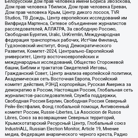
Белорусский дом прав человека имени Бориса Звозскова,
Дом прав человека Тбилиси, Дом прав человека Ереван,
Дом прав человека Крым, Центр дикого лосося, TVR
Studios, ТВ Дождь, Центр европейских исследований им
Вилфрида Мартенса, Сетевое объединение журналистов
расследователей, АЛЛАТРА, За свободную Россию,
Свободная Бурятия, Uralic, UnKremlin, Международная
федерация транспортных рабочих, ИстЧам Финланд,
Гудзоновский институт, Фонд Демократического
Развития, Комитет-2024, Центрально-Европейский
университет, Центр восточноевропейских и
международных исследований, Общество Сторожевой
башни, Библии и трактатов Свидетелей Иеговы,
Гражданский Совет, Центр анализа европейской политики,
Академическая сеть Восточная Европа, Российский
комитет действия, РЭНД корпорейшн, Русская Америка за
демократию в России, Настоящая Россия, Глобальная сеть
журналистов-расследователей, Служба поддержки,
Свободная Россия Берлин, Свободная Россия Северный
Рейн-Вестфалия, Фонд глобальной помощи, Антивоенный
комитет России, Russie-Libertes, La Asocicion de Rusos
Libres, Союз за возвращение Северных территорий,
Крымскотатарский Ресурсный Центр, Глобальный союз
IndustriALL, Russian Election Monitor, Article 19, Мнение
медиа, Федерация анархического черного креста, Радио