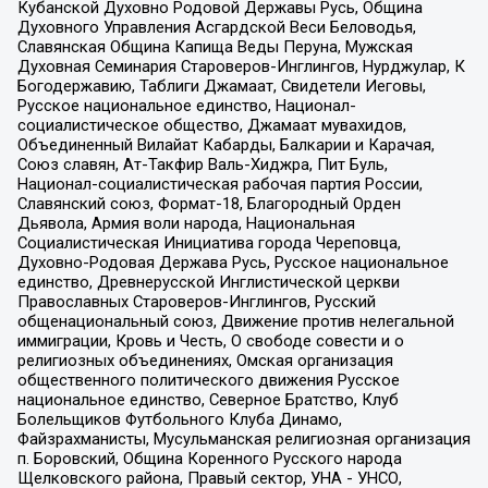
Кубанской Духовно Родовой Державы Русь, Община
Духовного Управления Асгардской Веси Беловодья,
Славянская Община Капища Веды Перуна, Мужская
Духовная Семинария Староверов-Инглингов, Нурджулар, К
Богодержавию, Таблиги Джамаат, Свидетели Иеговы,
Русское национальное единство, Национал-
социалистическое общество, Джамаат мувахидов,
Объединенный Вилайат Кабарды, Балкарии и Карачая,
Союз славян, Ат-Такфир Валь-Хиджра, Пит Буль,
Национал-социалистическая рабочая партия России,
Славянский союз, Формат-18, Благородный Орден
Дьявола, Армия воли народа, Национальная
Социалистическая Инициатива города Череповца,
Духовно-Родовая Держава Русь, Русское национальное
единство, Древнерусской Инглистической церкви
Православных Староверов-Инглингов, Русский
общенациональный союз, Движение против нелегальной
иммиграции, Кровь и Честь, О свободе совести и о
религиозных объединениях, Омская организация
общественного политического движения Русское
национальное единство, Северное Братство, Клуб
Болельщиков Футбольного Клуба Динамо,
Файзрахманисты, Мусульманская религиозная организация
п. Боровский, Община Коренного Русского народа
Щелковского района, Правый сектор, УНА - УНСО,