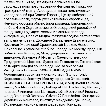
Фалуньгун в Китае, Всемирная организация по
расследованию преследований Фалуньгун, Пражский
гражданский центр, Ассоциация школ политических
исследований при Совете Европы, Центр либеральной
современности, Форум русскоязычных европейцев,
Немецко-русский обмен, Бард колледж, Европейский
выбор, Фонд Ходорковского, Оксфордский российский
фонд, Фонд Будущее России, Компания свободы
информации, Проект Медиа, Международное партнерство
за права человека, Духовное Управление Евангельских
Христиан Украинской Христианской Церкви, Новое
Поколение, Духовное Учебное Заведение Международный
Библейский Колледж, Международное христианское
движение, Всемирный Институт Саентологических
Предприятий, Церковь Духовной Технологии, Европейская
сеть организаций по наблюдению за выборами,
Республика Польша, СВОБОДНЫЙ ИДЕЛЬ-УРАЛ,
Ассоциация развития журналистики, IStories fonds,
Королевский Институт Международных Отношений,
КРИМСЬКА ПРАВОЗАХИСНА ГРУПА, Фонд имени Генриха
Бёлля, Stichting Bellingcat, Bellingcat Ltd, The Insider, Институт
правовой инициативы Центральной и Восточной Европы,
Фонд Открытой Эстонии, Calvert 22 Foundation, Канадский
украинский конгресс, Институт Макдональда-Лорье,
Украинская национальная федерация Канады,