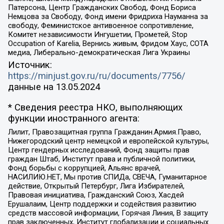
Патерсона, Центр Гражданских Свобод, Фонд Бориса
Немцова за Свободу, Фонд имени Фридриха Науманна за
свободу, Феминистское антивоенное сопротивление,
Комитет независимости Ингушетии, Прометей, Stop
Occupation of Karelia, Вернись живым, Фридом Хаус, СОТА
медиа, Либерально-демократическая Лига Украины
Источник:
https://minjust.gov.ru/ru/documents/7756/
данные на
13.05.2024
* Сведения реестра НКО, выполняющих
функции иностранного агента:
Лилит, Правозащитная группа Гражданин.Армия.Право,
Нижегородский центр немецкой и европейской культуры,
Центр гендерных исследований, Фонд защиты прав
граждан Штаб, Институт права и публичной политики,
Фонд борьбы с коррупцией, Альянс врачей,
НАСИЛИЮ.НЕТ, Мы против СПИДа, СВЕЧА, Гуманитарное
действие, Открытый Петербург, Лига Избирателей,
Правовая инициатива, Гражданский Союз, Хасдей
Ерушалаим, Центр поддержки и содействия развитию
средств массовой информации, Горячая Линия, В защиту
прав заключенных, Институт глобализации и социальных