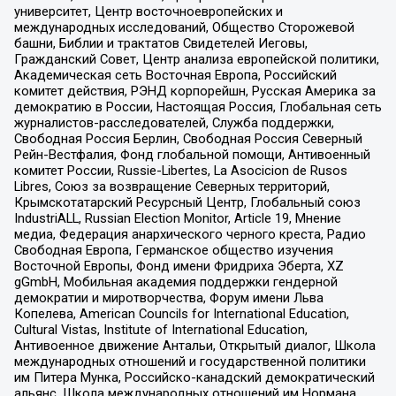
университет, Центр восточноевропейских и
международных исследований, Общество Сторожевой
башни, Библии и трактатов Свидетелей Иеговы,
Гражданский Совет, Центр анализа европейской политики,
Академическая сеть Восточная Европа, Российский
комитет действия, РЭНД корпорейшн, Русская Америка за
демократию в России, Настоящая Россия, Глобальная сеть
журналистов-расследователей, Служба поддержки,
Свободная Россия Берлин, Свободная Россия Северный
Рейн-Вестфалия, Фонд глобальной помощи, Антивоенный
комитет России, Russie-Libertes, La Asocicion de Rusos
Libres, Союз за возвращение Северных территорий,
Крымскотатарский Ресурсный Центр, Глобальный союз
IndustriALL, Russian Election Monitor, Article 19, Мнение
медиа, Федерация анархического черного креста, Радио
Свободная Европа, Германское общество изучения
Восточной Европы, Фонд имени Фридриха Эберта, XZ
gGmbH, Мобильная академия поддержки гендерной
демократии и миротворчества, Форум имени Льва
Копелева, American Councils for International Education,
Cultural Vistas, Institute of International Education,
Антивоенное движение Антальи, Открытый диалог, Школа
международных отношений и государственной политики
им Питера Мунка, Российско-канадский демократический
альянс, Школа международных отношений им Нормана