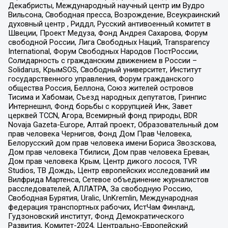
Декабристы, Международный научный центр им Вудро
Вильсона, Свободная пресса, Возрождение, Всеукраинский
духовный центр , Риддл, Русский антивоенный комитет в
Швеции, Проект Медуза, Фонд Андрея Сахарова, Форум
свободной России, Лига Свободных Наций, Transparеncy
International, Форум Свободных Народов ПостРоссии,
Солидарность с гражданским движением в России –
Solidarus, КрымSOS, Свободный университет, Институт
государственного управления, Форум гражданского
общества Россия, Беллона, Союз жителей островов
Тисима и Хабомаи, Съезд народных депутатов, Гринпис
Интернешнл, Фонд борьбы с коррупцией Инк, Завет
церквей TCCN, Агора, Всемирный фонд природы, BDR
Novaja Gazeta-Europe, Алтай проект, Образовательный дом
прав человека Чернигов, Фонд Дом Прав Человека,
Белорусский дом прав человека имени Бориса Звозскова,
Дом прав человека Тбилиси, Дом прав человека Ереван,
Дом прав человека Крым, Центр дикого лосося, TVR
Studios, ТВ Дождь, Центр европейских исследований им
Вилфрида Мартенса, Сетевое объединение журналистов
расследователей, АЛЛАТРА, За свободную Россию,
Свободная Бурятия, Uralic, UnKremlin, Международная
федерация транспортных рабочих, ИстЧам Финланд,
Гудзоновский институт, Фонд Демократического
Развития, Комитет-2024, Центрально-Европейский