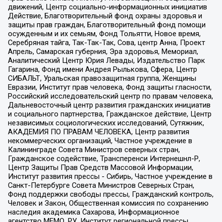
движений, Центр социально-информационных инициатив
Действие, Благотворительный фонд охраны здоровья и
защиты прав граждан, Благотворительный фонд помощи
осужденным и их семьям, Фонд Тольятти, Новое время,
Серебряная тайга, Так-Так-Так, Сова, центр Анна, Проект
Апрель, Самарская губерния, Эра здоровья, Мемориал,
Аналитический Центр Юрия Левады, Издательство Парк
Гагарина, Фонд имени Андрея Рылькова, Сфера, Центр
СИБАЛЬТ, Уральская правозащитная группа, Женщины
Евразии, Институт прав человека, Фонд защиты гласности,
Российский исследовательский центр по правам человека,
Дальневосточный центр развития гражданских инициатив
и социального партнерства, Гражданское действие, Центр
независимых социологических исследований, Сутяжник,
АКАДЕМИЯ ПО ПРАВАМ ЧЕЛОВЕКА, Центр развития
некоммерческих организаций, Частное учреждение в
Калининграде Совета Министров северных стран,
Гражданское содействие, Трансперенси Интернешнл-Р,
Центр Защиты Прав Средств Массовой Информации,
Институт развития прессы - Сибирь, Частное учреждение в
Санкт-Петербурге Совета Министров Северных Стран,
Фонд поддержки свободы прессы, Гражданский контроль,
Человек и Закон, Общественная комиссия по сохранению
наследия академика Сахарова, Информационное
агентство МЕМО. РУ, Институт региональной прессы,