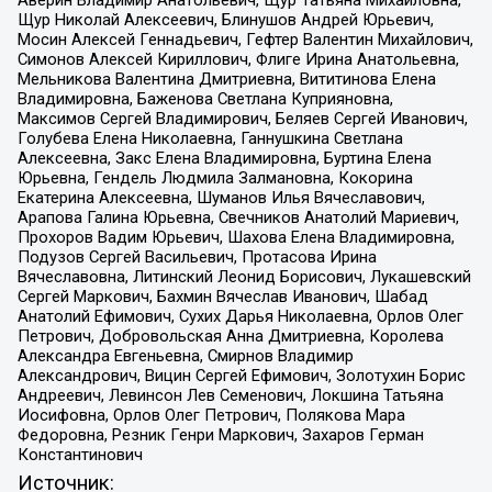
Аверин Владимир Анатольевич, Щур Татьяна Михайловна,
Щур Николай Алексеевич, Блинушов Андрей Юрьевич,
Мосин Алексей Геннадьевич, Гефтер Валентин Михайлович,
Симонов Алексей Кириллович, Флиге Ирина Анатольевна,
Мельникова Валентина Дмитриевна, Вититинова Елена
Владимировна, Баженова Светлана Куприяновна,
Максимов Сергей Владимирович, Беляев Сергей Иванович,
Голубева Елена Николаевна, Ганнушкина Светлана
Алексеевна, Закс Елена Владимировна, Буртина Елена
Юрьевна, Гендель Людмила Залмановна, Кокорина
Екатерина Алексеевна, Шуманов Илья Вячеславович,
Арапова Галина Юрьевна, Свечников Анатолий Мариевич,
Прохоров Вадим Юрьевич, Шахова Елена Владимировна,
Подузов Сергей Васильевич, Протасова Ирина
Вячеславовна, Литинский Леонид Борисович, Лукашевский
Сергей Маркович, Бахмин Вячеслав Иванович, Шабад
Анатолий Ефимович, Сухих Дарья Николаевна, Орлов Олег
Петрович, Добровольская Анна Дмитриевна, Королева
Александра Евгеньевна, Смирнов Владимир
Александрович, Вицин Сергей Ефимович, Золотухин Борис
Андреевич, Левинсон Лев Семенович, Локшина Татьяна
Иосифовна, Орлов Олег Петрович, Полякова Мара
Федоровна, Резник Генри Маркович, Захаров Герман
Константинович
Источник: