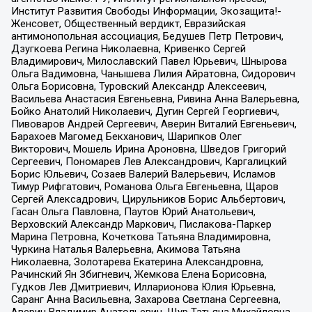
Институт Развития Свободы Информации, Экозащита!-
Женсовет, Общественный вердикт, Евразийская
антимонопольная ассоциация, Бедушев Петр Петрович,
Дзугкоева Регина Николаевна, Кривенко Сергей
Владимирович, Милославский Павел Юрьевич, Шнырова
Ольга Вадимовна, Чанышева Лилия Айратовна, Сидорович
Ольга Борисовна, Туровский Александр Алексеевич,
Васильева Анастасия Евгеньевна, Ривина Анна Валерьевна,
Бойко Анатолий Николаевич, Дугин Сергей Георгиевич,
Пивоваров Андрей Сергеевич, Аверин Виталий Евгеньевич,
Барахоев Магомед Бекханович, Шарипков Олег
Викторович, Мошель Ирина Ароновна, Шведов Григорий
Сергеевич, Пономарев Лев Александрович, Каргалицкий
Борис Юльевич, Созаев Валерий Валерьевич, Исламов
Тимур Рифгатович, Романова Ольга Евгеньевна, Щаров
Сергей Алексадрович, Цирульников Борис Альбертович,
Гасан Ольга Павловна, Паутов Юрий Анатольевич,
Верховский Александр Маркович, Пислакова-Паркер
Марина Петровна, Кочеткова Татьяна Владимировна,
Чуркина Наталья Валерьевна, Акимова Татьяна
Николаевна, Золотарева Екатерина Александровна,
Рачинский Ян Збигневич, Жемкова Елена Борисовна,
Гудков Лев Дмитриевич, Илларионова Юлия Юрьевна,
Саранг Анна Васильевна, Захарова Светлана Сергеевна,