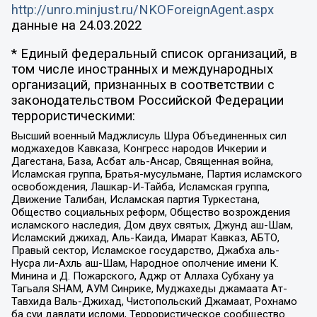
http://unro.minjust.ru/NKOForeignAgent.aspx
данные на
24.03.2022
* Единый федеральный список организаций, в
том числе иностранных и международных
организаций, признанных в соответствии с
законодательством Российской Федерации
террористическими:
Высший военный Маджлисуль Шура Объединенных сил
моджахедов Кавказа, Конгресс народов Ичкерии и
Дагестана, База, Асбат аль-Ансар, Священная война,
Исламская группа, Братья-мусульмане, Партия исламского
освобождения, Лашкар-И-Тайба, Исламская группа,
Движение Талибан, Исламская партия Туркестана,
Общество социальных реформ, Общество возрождения
исламского наследия, Дом двух святых, Джунд аш-Шам,
Исламский джихад, Аль-Каида, Имарат Кавказ, АБТО,
Правый сектор, Исламское государство, Джабха аль-
Нусра ли-Ахль аш-Шам, Народное ополчение имени К.
Минина и Д. Пожарского, Аджр от Аллаха Субхану уа
Тагьаля SHAM, АУМ Синрике, Муджахеды джамаата Ат-
Тавхида Валь-Джихад, Чистопольский Джамаат, Рохнамо
ба суи давлати исломи, Террористическое сообщество