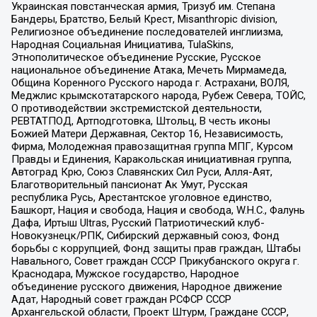
Украинская повстанческая армия, Тризуб им. Степана
Бандеры, Братство, Белый Крест, Misanthropic division,
Религиозное объединение последователей инглиизма,
Народная Социальная Инициатива, TulaSkins,
Этнополитическое объединение Русские, Русское
национальное объединение Атака, Мечеть Мирмамеда,
Община Коренного Русского народа г. Астрахани, ВОЛЯ,
Меджлис крымскотатарского народа, Рубеж Севера, ТОЙС,
О противодействии экстремистской деятельности,
РЕВТАТПОД, Артподготовка, Штольц, В честь иконы
Божией Матери Державная, Сектор 16, Независимость,
Фирма, Молодежная правозащитная группа МПГ, Курсом
Правды и Единения, Каракольская инициативная группа,
Автоград Крю, Союз Славянских Сил Руси, Алля-Аят,
Благотворительный пансионат Ак Умут, Русская
республика Русь, Арестантское уголовное единство,
Башкорт, Нация и свобода, Нация и свобода, W.H.С., Фалунь
Дафа, Иртыш Ultras, Русский Патриотический клуб-
Новокузнецк/РПК, Сибирский державный союз, Фонд
борьбы с коррупцией, Фонд защиты прав граждан, Штабы
Навального, Совет граждан СССР Прикубанского округа г.
Краснодара, Мужское государство, Народное
объединение русского движения, Народное движение
Адат, Народный совет граждан РСФСР СССР
Архангельской области, Проект Штурм, Граждане СССР,