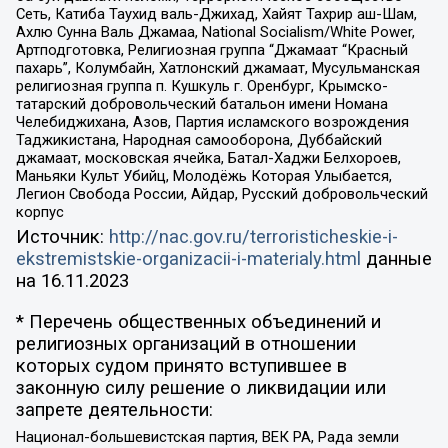
Сеть, Катиба Таухид валь-Джихад, Хайят Тахрир аш-Шам,
Ахлю Сунна Валь Джамаа, National Socialism/White Power,
Артподготовка, Религиозная группа “Джамаат “Красный
пахарь”, Колумбайн, Хатлонский джамаат, Мусульманская
религиозная группа п. Кушкуль г. Оренбург, Крымско-
татарский добровольческий батальон имени Номана
Челебиджихана, Азов, Партия исламского возрождения
Таджикистана, Народная самооборона, Дуббайский
джамаат, московская ячейка, Батал-Хаджи Белхороев,
Маньяки Культ Убийц, Молодёжь Которая Улыбается,
Легион Свобода России, Айдар, Русский добровольческий
корпус
Источник:
http://nac.gov.ru/terroristicheskie-i-
ekstremistskie-organizacii-i-materialy.html
данные
на
16.11.2023
* Перечень общественных объединений и
религиозных организаций в отношении
которых судом принято вступившее в
законную силу решение о ликвидации или
запрете деятельности:
Национал-большевистская партия, ВЕК РА, Рада земли