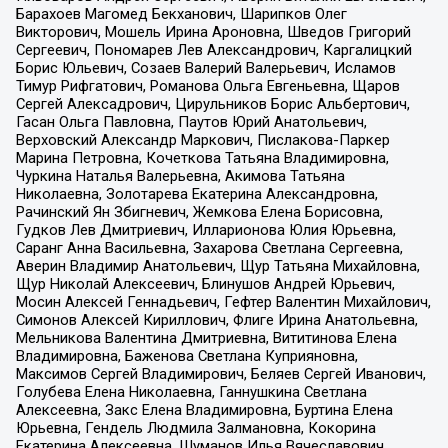
Барахоев Магомед Бекханович, Шарипков Олег
Викторович, Мошель Ирина Ароновна, Шведов Григорий
Сергеевич, Пономарев Лев Александрович, Каргалицкий
Борис Юльевич, Созаев Валерий Валерьевич, Исламов
Тимур Рифгатович, Романова Ольга Евгеньевна, Щаров
Сергей Алексадрович, Цирульников Борис Альбертович,
Гасан Ольга Павловна, Паутов Юрий Анатольевич,
Верховский Александр Маркович, Пислакова-Паркер
Марина Петровна, Кочеткова Татьяна Владимировна,
Чуркина Наталья Валерьевна, Акимова Татьяна
Николаевна, Золотарева Екатерина Александровна,
Рачинский Ян Збигневич, Жемкова Елена Борисовна,
Гудков Лев Дмитриевич, Илларионова Юлия Юрьевна,
Саранг Анна Васильевна, Захарова Светлана Сергеевна,
Аверин Владимир Анатольевич, Щур Татьяна Михайловна,
Щур Николай Алексеевич, Блинушов Андрей Юрьевич,
Мосин Алексей Геннадьевич, Гефтер Валентин Михайлович,
Симонов Алексей Кириллович, Флиге Ирина Анатольевна,
Мельникова Валентина Дмитриевна, Вититинова Елена
Владимировна, Баженова Светлана Куприяновна,
Максимов Сергей Владимирович, Беляев Сергей Иванович,
Голубева Елена Николаевна, Ганнушкина Светлана
Алексеевна, Закс Елена Владимировна, Буртина Елена
Юрьевна, Гендель Людмила Залмановна, Кокорина
Екатерина Алексеевна, Шуманов Илья Вячеславович,