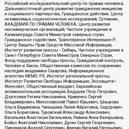
Российский исследовательский центр по правам человека,
Дальневосточный центр развития гражданских инициатив
и социального партнерства, Гражданское действие, Центр
независимых социологических исследований, Сутяжник,
АКАДЕМИЯ ПО ПРАВАМ ЧЕЛОВЕКА, Центр развития
некоммерческих организаций, Частное учреждение в
Калининграде Совета Министров северных стран,
Гражданское содействие, Трансперенси Интернешнл-Р,
Центр Защиты Прав Средств Массовой Информации,
Институт развития прессы - Сибирь, Частное учреждение в
Санкт-Петербурге Совета Министров Северных Стран,
Фонд поддержки свободы прессы, Гражданский контроль,
Человек и Закон, Общественная комиссия по сохранению
наследия академика Сахарова, Информационное
агентство МЕМО. РУ, Институт региональной прессы,
Институт Развития Свободы Информации, Экозащита!-
Женсовет, Общественный вердикт, Евразийская
антимонопольная ассоциация, Бедушев Петр Петрович,
Дзугкоева Регина Николаевна, Кривенко Сергей
Владимирович, Милославский Павел Юрьевич, Шнырова
Ольга Вадимовна, Чанышева Лилия Айратовна, Сидорович
Ольга Борисовна, Туровский Александр Алексеевич,
Васильева Анастасия Евгеньевна, Ривина Анна Валерьевна,
Бойко Анатолий Николаевич, Дугин Сергей Георгиевич,
Пивоваров Андрей Сергеевич, Аверин Виталий Евгеньевич,