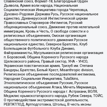
Славянский союз, Формат-18, Благородный Орден
Дьявола, Армия воли народа, Национальная
Социалистическая Инициатива города Череповца,
Духовно-Родовая Держава Русь, Русское национальное
единство, Древнерусской Инглистической церкви
Православных Староверов-Инглингов, Русский
общенациональный союз, Движение против нелегальной
иммиграции, Кровь и Честь, О свободе совести и о
религиозных объединениях, Омская организация
общественного политического движения Русское
национальное единство, Северное Братство, Клуб
Болельщиков Футбольного Клуба Динамо,
Файзрахманисты, Мусульманская религиозная организация
п. Боровский, Община Коренного Русского народа
Щелковского района, Правый сектор, УНА - УНСО,
Украинская повстанческая армия, Тризуб им. Степана
Бандеры, Братство, Белый Крест, Misanthropic division,
Религиозное объединение последователей инглиизма,
Народная Социальная Инициатива, TulaSkins,
Этнополитическое объединение Русские, Русское
национальное объединение Атака, Мечеть Мирмамеда,
Община Коренного Русского народа г. Астрахани, ВОЛЯ,
Меджлис крымскотатарского народа, Рубеж Севера, ТОЙС,
О противодействии экстремистской деятельности,
РЕВТАТПОД, Артподготовка, Штольц, В честь иконы