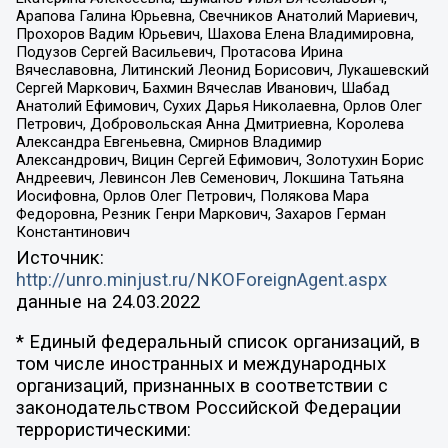
Арапова Галина Юрьевна, Свечников Анатолий Мариевич,
Прохоров Вадим Юрьевич, Шахова Елена Владимировна,
Подузов Сергей Васильевич, Протасова Ирина
Вячеславовна, Литинский Леонид Борисович, Лукашевский
Сергей Маркович, Бахмин Вячеслав Иванович, Шабад
Анатолий Ефимович, Сухих Дарья Николаевна, Орлов Олег
Петрович, Добровольская Анна Дмитриевна, Королева
Александра Евгеньевна, Смирнов Владимир
Александрович, Вицин Сергей Ефимович, Золотухин Борис
Андреевич, Левинсон Лев Семенович, Локшина Татьяна
Иосифовна, Орлов Олег Петрович, Полякова Мара
Федоровна, Резник Генри Маркович, Захаров Герман
Константинович
Источник:
http://unro.minjust.ru/NKOForeignAgent.aspx
данные на
24.03.2022
* Единый федеральный список организаций, в
том числе иностранных и международных
организаций, признанных в соответствии с
законодательством Российской Федерации
террористическими: