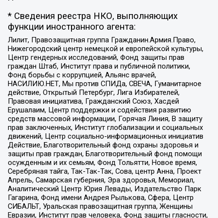
* Сведения реестра НКО, выполняющих
функции иностранного агента:
Лилит, Правозащитная группа Гражданин.Армия.Право,
Нижегородский центр немецкой и европейской культуры,
Центр гендерных исследований, Фонд защиты прав
граждан Штаб, Институт права и публичной политики,
Фонд борьбы с коррупцией, Альянс врачей,
НАСИЛИЮ.НЕТ, Мы против СПИДа, СВЕЧА, Гуманитарное
действие, Открытый Петербург, Лига Избирателей,
Правовая инициатива, Гражданский Союз, Хасдей
Ерушалаим, Центр поддержки и содействия развитию
средств массовой информации, Горячая Линия, В защиту
прав заключенных, Институт глобализации и социальных
движений, Центр социально-информационных инициатив
Действие, Благотворительный фонд охраны здоровья и
защиты прав граждан, Благотворительный фонд помощи
осужденным и их семьям, Фонд Тольятти, Новое время,
Серебряная тайга, Так-Так-Так, Сова, центр Анна, Проект
Апрель, Самарская губерния, Эра здоровья, Мемориал,
Аналитический Центр Юрия Левады, Издательство Парк
Гагарина, Фонд имени Андрея Рылькова, Сфера, Центр
СИБАЛЬТ, Уральская правозащитная группа, Женщины
Евразии, Институт прав человека, Фонд защиты гласности,