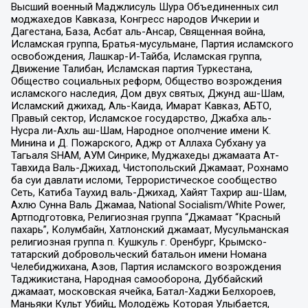
Высший военный Маджлисуль Шура Объединенных сил
моджахедов Кавказа, Конгресс народов Ичкерии и
Дагестана, База, Асбат аль-Ансар, Священная война,
Исламская группа, Братья-мусульмане, Партия исламского
освобождения, Лашкар-И-Тайба, Исламская группа,
Движение Талибан, Исламская партия Туркестана,
Общество социальных реформ, Общество возрождения
исламского наследия, Дом двух святых, Джунд аш-Шам,
Исламский джихад, Аль-Каида, Имарат Кавказ, АБТО,
Правый сектор, Исламское государство, Джабха аль-
Нусра ли-Ахль аш-Шам, Народное ополчение имени К.
Минина и Д. Пожарского, Аджр от Аллаха Субхану уа
Тагьаля SHAM, АУМ Синрике, Муджахеды джамаата Ат-
Тавхида Валь-Джихад, Чистопольский Джамаат, Рохнамо
ба суи давлати исломи, Террористическое сообщество
Сеть, Катиба Таухид валь-Джихад, Хайят Тахрир аш-Шам,
Ахлю Сунна Валь Джамаа, National Socialism/White Power,
Артподготовка, Религиозная группа “Джамаат “Красный
пахарь”, Колумбайн, Хатлонский джамаат, Мусульманская
религиозная группа п. Кушкуль г. Оренбург, Крымско-
татарский добровольческий батальон имени Номана
Челебиджихана, Азов, Партия исламского возрождения
Таджикистана, Народная самооборона, Дуббайский
джамаат, московская ячейка, Батал-Хаджи Белхороев,
Маньяки Культ Убийц, Молодёжь Которая Улыбается,