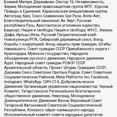
Божией Матери Державная, Сектор 16, Независимость,
Фирма, Молодежная правозащитная группа МПГ, Курсом
Правды и Единения, Каракольская инициативная группа,
Автоград Крю, Союз Славянских Сил Руси, Алля-Аят,
Благотворительный пансионат Ак Умут, Русская
республика Русь, Арестантское уголовное единство,
Башкорт, Нация и свобода, Нация и свобода, W.H.С., Фалунь
Дафа, Иртыш Ultras, Русский Патриотический клуб-
Новокузнецк/РПК, Сибирский державный союз, Фонд
борьбы с коррупцией, Фонд защиты прав граждан, Штабы
Навального, Совет граждан СССР Прикубанского округа г.
Краснодара, Мужское государство, Народное
объединение русского движения, Народное движение
Адат, Народный совет граждан РСФСР СССР
Архангельской области, Проект Штурм, Граждане СССР,
Держава Союз Советских Светлых Родов, Совет Советских
Социалистических Районов, Meta Platforms Inc, Facebook,
Instagram, WhatsApp, СИЧ-С14, Добровольческое
Движение Организации украинских националистов, Черный
Комитет, Татарстанское Региональное Всетатарское
общественное движение, Невоград, Молодежное
Демократическое Движение Весна, Верховный Совет
Татарской Автономной Советской Социалистической
Республики, Конгресс ойрат-калмыцкого народа,
Исполнительный комитет совета народных депутатов