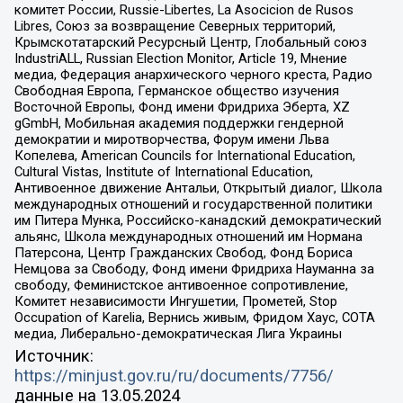
комитет России, Russie-Libertes, La Asocicion de Rusos
Libres, Союз за возвращение Северных территорий,
Крымскотатарский Ресурсный Центр, Глобальный союз
IndustriALL, Russian Election Monitor, Article 19, Мнение
медиа, Федерация анархического черного креста, Радио
Свободная Европа, Германское общество изучения
Восточной Европы, Фонд имени Фридриха Эберта, XZ
gGmbH, Мобильная академия поддержки гендерной
демократии и миротворчества, Форум имени Льва
Копелева, American Councils for International Education,
Cultural Vistas, Institute of International Education,
Антивоенное движение Антальи, Открытый диалог, Школа
международных отношений и государственной политики
им Питера Мунка, Российско-канадский демократический
альянс, Школа международных отношений им Нормана
Патерсона, Центр Гражданских Свобод, Фонд Бориса
Немцова за Свободу, Фонд имени Фридриха Науманна за
свободу, Феминистское антивоенное сопротивление,
Комитет независимости Ингушетии, Прометей, Stop
Occupation of Karelia, Вернись живым, Фридом Хаус, СОТА
медиа, Либерально-демократическая Лига Украины
Источник:
https://minjust.gov.ru/ru/documents/7756/
данные на
13.05.2024