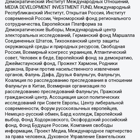
Демократический Институт Международных Отношений,
MEDIA DEVELOPMENT INVESTMENT FUND, Международный
Республиканский Институт, Открытая Россия, Институт
современной России, Черноморский фонд регионального
сотрудничества, Европейская Платформа за
Демократические Выборы, Международный центр
электоральных исследований, Германский фонд Маршалла
Соединенных Штатов, Тихоокеанский центр защиты
окружающей среды и природных ресурсов, Свободная
Россия, Всемирный конгресс украинцев, Атлантический
совет, Человек в беде, Европейский фонд за демократию,
Джеймстаунский фонд, Прожект Хармони, Родники
дракона, Врачи против насильственного извлечения
органов, Фалунь Дафа, Друзья Фалуньгун, Фалуньгун,
Коалиция по расследованию преследования в отношении
Фалуньгун в Китае, Всемирная организация по
расследованию преследований Фалуньгун, Пражский
гражданский центр, Ассоциация школ политических
исследований при Совете Европы, Центр либеральной
современности, Форум русскоязычных европейцев,
Немецко-русский обмен, Бард колледж, Европейский
выбор, Фонд Ходорковского, Оксфордский российский
фонд, Фонд Будущее России, Компания свободы
информации, Проект Медиа, Международное партнерство
за права человека, Духовное Управление Евангельских