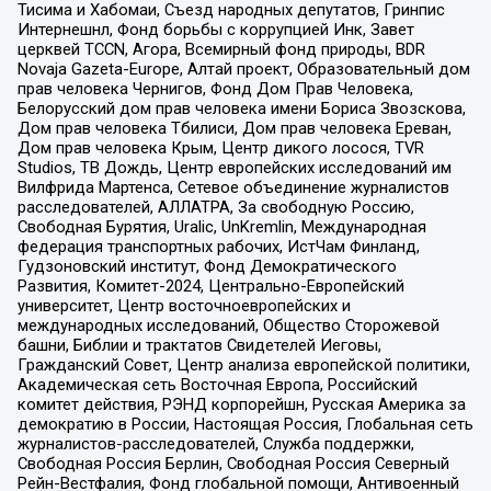
Тисима и Хабомаи, Съезд народных депутатов, Гринпис
Интернешнл, Фонд борьбы с коррупцией Инк, Завет
церквей TCCN, Агора, Всемирный фонд природы, BDR
Novaja Gazeta-Europe, Алтай проект, Образовательный дом
прав человека Чернигов, Фонд Дом Прав Человека,
Белорусский дом прав человека имени Бориса Звозскова,
Дом прав человека Тбилиси, Дом прав человека Ереван,
Дом прав человека Крым, Центр дикого лосося, TVR
Studios, ТВ Дождь, Центр европейских исследований им
Вилфрида Мартенса, Сетевое объединение журналистов
расследователей, АЛЛАТРА, За свободную Россию,
Свободная Бурятия, Uralic, UnKremlin, Международная
федерация транспортных рабочих, ИстЧам Финланд,
Гудзоновский институт, Фонд Демократического
Развития, Комитет-2024, Центрально-Европейский
университет, Центр восточноевропейских и
международных исследований, Общество Сторожевой
башни, Библии и трактатов Свидетелей Иеговы,
Гражданский Совет, Центр анализа европейской политики,
Академическая сеть Восточная Европа, Российский
комитет действия, РЭНД корпорейшн, Русская Америка за
демократию в России, Настоящая Россия, Глобальная сеть
журналистов-расследователей, Служба поддержки,
Свободная Россия Берлин, Свободная Россия Северный
Рейн-Вестфалия, Фонд глобальной помощи, Антивоенный