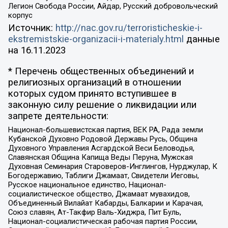
Легион Свобода России, Айдар, Русский добровольческий
корпус
Источник:
http://nac.gov.ru/terroristicheskie-i-
ekstremistskie-organizacii-i-materialy.html
данные
на
16.11.2023
* Перечень общественных объединений и
религиозных организаций в отношении
которых судом принято вступившее в
законную силу решение о ликвидации или
запрете деятельности:
Национал-большевистская партия, ВЕК РА, Рада земли
Кубанской Духовно Родовой Державы Русь, Община
Духовного Управления Асгардской Веси Беловодья,
Славянская Община Капища Веды Перуна, Мужская
Духовная Семинария Староверов-Инглингов, Нурджулар, К
Богодержавию, Таблиги Джамаат, Свидетели Иеговы,
Русское национальное единство, Национал-
социалистическое общество, Джамаат мувахидов,
Объединенный Вилайат Кабарды, Балкарии и Карачая,
Союз славян, Ат-Такфир Валь-Хиджра, Пит Буль,
Национал-социалистическая рабочая партия России,