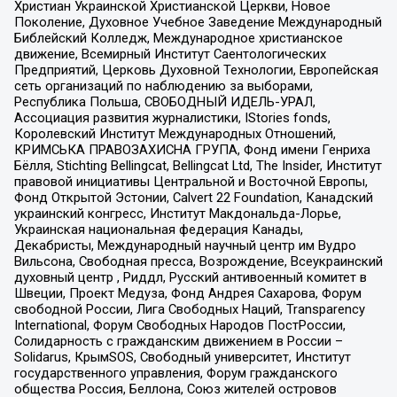
Христиан Украинской Христианской Церкви, Новое
Поколение, Духовное Учебное Заведение Международный
Библейский Колледж, Международное христианское
движение, Всемирный Институт Саентологических
Предприятий, Церковь Духовной Технологии, Европейская
сеть организаций по наблюдению за выборами,
Республика Польша, СВОБОДНЫЙ ИДЕЛЬ-УРАЛ,
Ассоциация развития журналистики, IStories fonds,
Королевский Институт Международных Отношений,
КРИМСЬКА ПРАВОЗАХИСНА ГРУПА, Фонд имени Генриха
Бёлля, Stichting Bellingcat, Bellingcat Ltd, The Insider, Институт
правовой инициативы Центральной и Восточной Европы,
Фонд Открытой Эстонии, Calvert 22 Foundation, Канадский
украинский конгресс, Институт Макдональда-Лорье,
Украинская национальная федерация Канады,
Декабристы, Международный научный центр им Вудро
Вильсона, Свободная пресса, Возрождение, Всеукраинский
духовный центр , Риддл, Русский антивоенный комитет в
Швеции, Проект Медуза, Фонд Андрея Сахарова, Форум
свободной России, Лига Свободных Наций, Transparеncy
International, Форум Свободных Народов ПостРоссии,
Солидарность с гражданским движением в России –
Solidarus, КрымSOS, Свободный университет, Институт
государственного управления, Форум гражданского
общества Россия, Беллона, Союз жителей островов