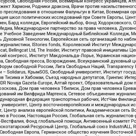
рсов, Свободная Россия, Всемирный конгресс украинцев, Атла
ект Хармони, Родники дракона, Врачи против насильственного
ию преследования в отношении Фалуньгун в Китае, Всемирная о
ация школ политических исследований при Совете Европы, Цен
мен, Бард колледж, Европейский выбор, Фонд Ходорковского,
едиа, Международное партнерство за права человека, Духовно
ое Учебное Заведение Международный Библейский Колледж, М
ь Духовной Технологии, Европейская сеть организаций по наб
урналистики, IStories fonds, Королевский Институт Между
gcat, Bellingcat Ltd, The Insider, Институт правовой инициатив
инский конгресс, Институт Макдональда-Лорье, Украинская нац
, Свободная пресса, Возрождение, Всеукраинский духовный цен
орум свободной России, Лига Свободных Наций, Transparеncy I
– Solidarus, КрымSOS, Свободный университет, Институт госу
в Тисима и Хабомаи, Съезд народных депутатов, Гринпис Инте
DR Novaja Gazeta-Europe, Алтай проект, Образовательный дом 
зскова, Дом прав человека Тбилиси, Дом прав человека Ерева
едований им Вилфрида Мартенса, Сетевое объединение журнали
Международная федерация транспортных рабочих, ИстЧам Финлан
й университет, Центр восточноевропейских и международных и
, Центр анализа европейской политики, Академическая сеть Во
ю в России, Настоящая Россия, Глобальная сеть журналистов
естфалия, Фонд глобальной помощи, Антивоенный комитет России,
татарский Ресурсный Центр, Глобальный союз IndustriALL, Russi
 Свободная Европа, Германское общество изучения Восточной 