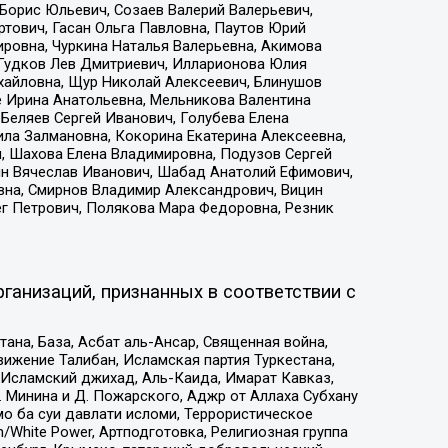
Борис Юльевич, Созаев Валерий Валерьевич,
тович, Гасан Ольга Павловна, Паутов Юрий
ровна, Чуркина Наталья Валерьевна, Акимова
 Гудков Лев Дмитриевич, Илларионова Юлия
ихайловна, Щур Николай Алексеевич, Блинушов
е Ирина Анатольевна, Мельникова Валентина
Беляев Сергей Иванович, Голубева Елена
ила Залмановна, Кокорина Екатерина Алексеевна,
, Шахова Елена Владимировна, Подузов Сергей
ин Вячеслав Иванович, Шабад Анатолий Ефимович,
вна, Смирнов Владимир Александрович, Вицин
ег Петрович, Полякова Мара Федоровна, Резник
ганизаций, признанных в соответствии с
на, База, Асбат аль-Ансар, Священная война,
ижение Талибан, Исламская партия Туркестана,
Исламский джихад, Аль-Каида, Имарат Кавказ,
 Минина и Д. Пожарского, Аджр от Аллаха Субхану
о ба суи давлати исломи, Террористическое
/White Power, Артподготовка, Религиозная группа