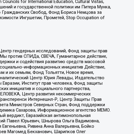
ls for International Education, Cultural Vistas,
ошений и государственной политики им Питера Мунка,
 Гражданских Свобод, Фонд Бориса Немцова за
имости Ингушетии, Прометей, Stop Occupation of
 Центр гендерных исследований, Фонд защиты прав
 Мы против СПИДа, СВЕЧА, Гуманитарное действие,
ддержки и содействия развитию средств массовой
р социально-информационных инициатив Действие,
 и их семьям, Фонд Тольятти, Новое время,
, Аналитический Центр Юрия Левады, Издательство
 Евразии, Институт прав человека, Фонд защиты
ких инициатив и социального партнерства,
ЕЛОВЕКА, Центр развития некоммерческих
 Трансперенси Интернешнл-Р, Центр Защиты Прав
овета Министров Северных Стран, Фонд поддержки
адемика Сахарова, Информационное агентство МЕМО.
ый вердикт, Евразийская антимонопольная
кий Павел Юрьевич, Шнырова Ольга Вадимовна,
 Евгеньевна, Ривина Анна Валерьевна, Бойко
хоев Магомед Бекханович, Шарипков Олег