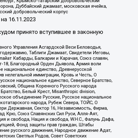
Оренбург, Крымско-татарский добровольческий
орона, Дуббайский джамаат, московская ячейка,
усский добровольческий корпус
 на
16.11.2023
судом принято вступившее в законную
вного Управления Асгардской Веси Беловодья,
годержавию, Таблиги Джамаат, Свидетели Иеговы,
айат Кабарды, Балкарии и Карачая, Союз славян,
т-18, Благородный Орден Дьявола, Армия воли
ое национальное единство, Древнерусской
 нелегальной иммиграции, Кровь и Честь, О
усское национальное единство, Северное Братство,
ровский, Община Коренного Русского народа
атство, Белый Крест, Misanthropic division,
еское объединение Русские, Русское национальное
котатарского народа, Рубеж Севера, ТОЙС, О
ри Державная, Сектор 16, Независимость, Фирма,
д Крю, Союз Славянских Сил Руси, Алля-Аят,
я и свобода, Нация и свобода, W.H.С., Фалунь Дафа,
рупцией, Фонд защиты прав граждан, Штабы
ение русского движения, Народное движение Адат,
етских Светлых Родов, Совет Советских