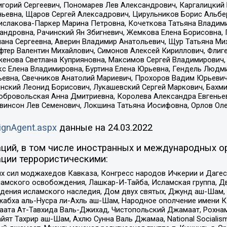
горий Сергеевич, Пономарев Лев Александрович, Каргалицкий 
ньевна, Щаров Сергей Алексадрович, Цирульников Борис Альбер
ислакова-Паркер Марина Петровна, Кочеткова Татьяна Владими
сандровна, Рачинский Ян Збигневич, Жемкова Елена Борисовна,
лана Сергеевна, Аверин Владимир Анатольевич, Щур Татьяна М
фтер Валентин Михайлович, Симонов Алексей Кириллович, Флиг
женова Светлана Куприяновна, Максимов Сергей Владимирович, 
кс Елена Владимировна, Буртина Елена Юрьевна, Гендель Людм
евна, Свечников Анатолий Мариевич, Прохоров Вадим Юрьевич
инский Леонид Борисович, Лукашевский Сергей Маркович, Бахм
Добровольская Анна Дмитриевна, Королева Александра Евгенье
евинсон Лев Семенович, Локшина Татьяна Иосифовна, Орлов Ол
ignAgent.aspx
данные на
24.03.2022
ций, в том числе иностранных и международных ор
ции террористическими:
ил моджахедов Кавказа, Конгресс народов Ичкерии и Дагеста
ламского освобождения, Лашкар-И-Тайба, Исламская группа, Дв
ения исламского наследия, Дом двух святых, Джунд аш-Шам, 
жабха аль-Нусра ли-Ахль аш-Шам, Народное ополчение имени К.
ата Ат-Тавхида Валь-Джихад, Чистопольский Джамаат, Рохнам
ят Тахрир аш-Шам, Ахлю Сунна Валь Джамаа, National Socialism