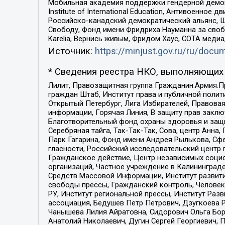
Мобильная академия поддержки гендерной демократи
Institute of International Education, Антивоенн
Российско-канадский демократический альянс, 
Свободу, Фонд имени Фридриха Науманна за свобо
Karelia, Вернись живым, Фридом Хаус, СОТА меди
Источник:
https://minjust.gov.ru/ru/doc
* Сведения реестра НКО, выполняющих 
Лилит, Правозащитная группа Гражданин.Армия.П
граждан Штаб, Институт права и публичной поли
Открытый Петербург, Лига Избирателей, Правова
информации, Горячая Линия, В защиту прав закл
Благотворительный фонд охраны здоровья и защи
Серебряная тайга, Так-Так-Так, Сова, центр Анн
Парк Гагарина, Фонд имени Андрея Рылькова, Сф
гласности, Российский исследовательский центр 
Гражданское действие, Центр независимых соци
организаций, Частное учреждение в Калининград
Средств Массовой Информации, Институт развити
свободы прессы, Гражданский контроль, Человек
РУ, Институт региональной прессы, Институт Ра
ассоциация, Бедушев Петр Петрович, Дзугкоева 
Чанышева Лилия Айратовна, Сидорович Ольга Бори
Анатолий Николаевич, Дугин Сергей Георгиевич, 