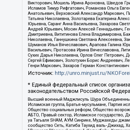
Викторович, Мошель Ирина Ароновна, Шведов Гри
Исламов Тимур Рифгатович, Романова Ольга Евге
Анатольевич, Верховский Александр Маркович, П
Татьяна Николаевна, Золотарева Екатерина Алек
Юрьевна, Саранг Анна Васильевна, Захарова Свет
Андрей Юрьевич, Мосин Алексей Геннадьевич, Ге
Дмитриевна, Вититинова Елена Владимировна, Ба
Николаевна, Ганнушкина Светлана Алексеевна, За
Шуманов Илья Вячеславович, Арапова Галина Юрь
Васильевич, Протасова Ирина Вячеславовна, Лит
Сухих Дарья Николаевна, Орлов Олег Петрович, 
Сергей Ефимович, Золотухин Борис Андреевич, Л
Генри Маркович, Захаров Герман Константинович
Источник:
http://unro.minjust.ru/NKOFore
* Единый федеральный список организа
законодательством Российской Федера
Высший военный Маджлисуль Шура Объединенных с
Исламская группа, Братья-мусульмане, Партия ис
Общество социальных реформ, Общество возрожд
АБТО, Правый сектор, Исламское государство, Д
уа Тагьаля SHAM, АУМ Синрике, Муджахеды джама
сообщество Сеть, Катиба Таухид валь-Джихад, Хай