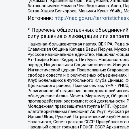
“Джамаат “Красный пахарь”, Колумбайн, Хатлонск
батальон имени Номана Челебиджихана, Азов, Па
Батал-Хаджи Белхороев, Маньяки Культ Убийц, М
Источник:
http://nac.gov.ru/terroristichesk
* Перечень общественных объединений 
силу решение о ликвидации или запрете
Национал-большевистская партия, ВЕК РА, Рада 
Славянская Община Капища Веды Перуна, Мужская
Русское национальное единство, Национал-социа
Ат-Такфир Валь-Хиджра, Пит Буль, Национал-соц
народа, Национальная Социалистическая Инициат
Инглистической церкви Православных Староверов
свободе совести и о религиозных объединениях,
Клуб Болельщиков Футбольного Клуба Динамо, Фа
Щелковского района, Правый сектор, УНА - УНСО, У
Религиозное объединение последователей инглии
объединение Атака, Мечеть Мирмамеда, Община К
противодействии экстремистской деятельности, 
Молодежная правозащитная группа МПГ, Курсом П
Благотворительный пансионат Ак Умут, Русская ре
Иртыш Ultras, Русский Патриотический клуб-Нов
Навального, Совет граждан СССР Прикубанского 
Народный совет граждан РСФСР СССР Архангельск