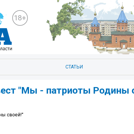
18+
СТАТЬИ
ест "Мы - патриоты Родины с
ны своей!"