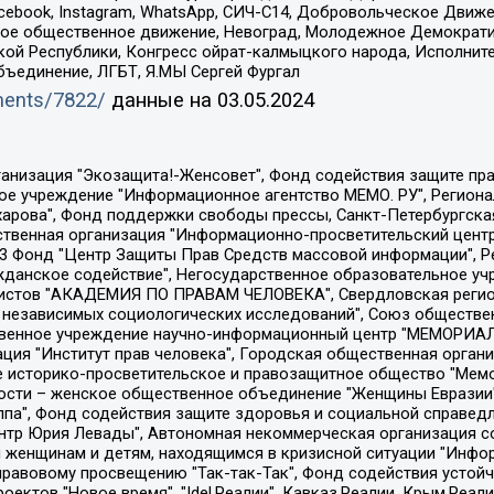
Facebook, Instagram, WhatsApp, СИЧ-С14, Добровольческое Движ
ское общественное движение, Невоград, Молодежное Демократ
ой Республики, Конгресс ойрат-калмыцкого народа, Исполнит
бъединение, ЛГБТ, Я.МЫ Сергей Фургал
uments/7822/
данные на
03.05.2024
Общество с ограниченной ответственностью "Радио Свободная Европа/Радио Свобода", Чешское информационное агентство "MEDIUM-ORIENT", Красноярская региональная общественная организация "Мы против СПИДа", Камалягин Денис Николаевич, Маркелов Сергей Евгеньевич, Пономарев Лев Александрович, Савицкая Людмила Алексеевна, Автономная некоммерческая организация "Центр по работе с проблемой насилия "НАСИЛИЮ.НЕТ", Межрегиональный профессиональный союз работников здравоохранения "Альянс врачей", Юридическое лицо, зарегистрированное в Латвийской Республике, SIA "Medusa Project" (регистрационный номер 40103797863, дата регистрации 10.06.2014), Некоммерческая организация "Фонд по борьбе с коррупцией", Автономная некоммерческая организация "Институт права и публичной политики", Баданин Роман Сергеевич, Гликин Максим Александрович, Железнова Мария Михайловна, Лукьянова Юлия Сергеевна, Маетная Елизавета Витальевна, Маняхин Петр Борисович, Чуракова Ольга Владимировна, Ярош Юлия Петровна, Юридическое лицо "The Insider SIA", зарегистрированное в Риге, Латвийская Республика (дата регистрации 26.06.2015), являющееся администратором доменного имени интернет-издания "The Insider SIA", https://theins.ru, Постернак Алексей Евгеньевич, Рубин Михаил Аркадьевич, Анин Роман Александрович, Юридическое лицо Istories fonds, зарегистрированное в Латвийской Республике (регистрационный номер 50008295751, дата регистрации 24.02.2020), Великовский Дмитрий Александрович, Долинина Ирина Николаевна, Мароховская Алеся Алексеевна, Шлейнов Роман Юрьевич, Шмагун Олеся Валентиновна, Общество с ограниченной ответственностью "Альтаир 2021", Общество с ограниченной ответственностью "Вега 2021", Общество с ограниченной ответственностью "Главный редактор 2021", Общество с ограниченной ответственностью "Ромашки монолит", Важенков Артем Валерьевич, Ивановская областная общественная организация "Центр гендерных исследований", Гурман Юрий Альбертович, Медиапроект "ОВД-Инфо", Егоров Владимир Владимирович, Жилинский Владимир Александрович, Общество с ограниченной ответственностью "ЗП", Иванова София Юрьевна, Карезина Инна Павловна, Кильтау Екатерина Викторовна, Петров Алексей Викторович, Пискунов Сергей Евгеньевич, Смирнов Сергей Сергеевич, Тихонов Михаил Сергеевич, Общество с ограниченной ответственностью "ЖУРНАЛИСТ-ИНОСТРАННЫЙ АГЕНТ", Арапова Галина Юрьевна, Вольтская Татьяна Анатольевна, Американская компания "Mason G.E.S. Anonymous Foundation" (США), являющаяся владельцем интернет-издания https://mnews.world/, Компания "Stichting Bellingcat", зарегистрированная в Нидерландах (дата регистрации 11.07.2018), Захаров Андрей Вячеславович, Клепиковская Екатерина Дмитриевна, Общество с ограниченной ответственностью "МЕМО", Перл Роман Александрович, Симонов Евгений Алексеевич, Соловьева Елена Анатольевна, Сотников Даниил Владимирович, Сурначева Елизавета Дмитриевна, Автономная некоммерческая организация по защите прав человека и информированию населения "Якутия – Наше Мнение", Общество с ограниченной ответственностью "Москоу диджитал медиа", с 26.01.2023 Общество с ограниченной ответственностью "Чайка Белые сады", Ветошкина Валерия Валерьевна, Заговора Максим Александрович, Межрегиональное общественное движение "Российская ЛГБТ - сеть", Оленичев Максим Владимирович, Павлов Иван Юрьевич, Скворцова Елена Сергеевна, Общество с ограниченной ответственностью "Как бы инагент", Кочетков Игорь Викторович, Общество с ограниченной ответственностью "Честные выборы", Еланчик Олег Александрович, Общество с ограниченной ответственностью "Нобелевский призыв", Гималова Регина Эмилевна, Григорьев Андрей Валерьевич, Григорьева Алина Александровна, Ассоциация по содействию защите прав призывников, альтернативнослужащих и военнослужащих "Правозащитная группа "Гражданин.Армия.Право", Хисамова Регина Фаритовна, Автономная некоммерческая организация по реализа