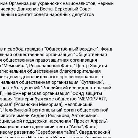
ение Организации украинских националистов, Черный
ическое Движение Весна, Верховный Совет
ельный комитет совета народных депутатов
ции социально-правовых программ "Лилит", Дальневосточное общественное движение "Маяк", Санкт-Петербургская ЛГБТ-инициативная группа "Выход", Инициативная группа ЛГБТ+ "Реверс", Алексеев Андрей Викторович, Бекбулатова Таисия Львовна, Беляев Иван Михайлович, Владыкина Елена Сергеевна, Гельман Марат Александрович, Никульшина Вероника Юрьевна, Толоконникова Надежда Андреевна, Шендерович Виктор Анатольевич, Общество с ограниченной ответственностью "Данное сообщение", Общество с ограниченной ответственностью Издательский дом "Новая глава", Айнбиндер Александра Александровна, Московский комьюнити-центр для ЛГБТ+инициатив, Благотворительный фонд развития филантропии, Deutsche Welle (Германия, Kurt-Schumacher-Strasse 3, 53113 Bonn), Борзунова Мария Михайловна, Воробьев Виктор Викторович, Голубева Анна Львовна, Константинова Алла Михайловна, Малкова Ирина Владимировна, Мурадов Мурад Абдулгалимович, Осетинская Елизавета Николаевна, Понасенков Евгений Николаевич, Ганапольский Матвей Юрьевич, Киселев Евгений Алексеевич, Борухович Ирина Григорьевна, Дремин Иван Тимофеевич, Дубровский Дмитрий Викторович, Красноярская региональная общественная организация поддержки и развития альтернативных образовательных технологий и межкультурных коммуникаций "ИНТЕРРА", Маяковская Екатерина Алексеевна, Фейгин Марк Захарович, Филимонов Андрей Викторович, Дзугкоева Регина Николаевна, Доброхотов Роман Александрович, Дудь Юрий Александрович, Елкин Сергей Владимирович, Кругликов Кирилл Игоревич, Сабунаева Мария Леонидовна, Семенов Алексей Владимирович, Шаинян Карен Багратович, Шульман Екатерина Михайловна, Асафьев Артур Валерьевич, Вахштайн Виктор Семенович, Венедиктов Алексей Алексеевич, Лушникова Екатерина Евгеньевна, Волков Леонид Михайлович, Невзоров Александр Глебович, Пархоменко Сергей Борисович, Сироткин Ярослав Николаевич, Кара-Мурза Владимир Владимирович, Баранова Наталья Владимировна, Гозман Леонид Яковлевич, Кагарлицкий Борис Юльевич, Климарев Михаил Валерьевич, Милов Владимир Станиславович, Автономная некоммерческая организация Краснодарский центр современного искусства "Типография", Моргенштерн Алишер Тагирович, Соболь Любовь Эдуардовна, Общество с ограниченной ответственностью "ЛИЗА НОРМ", Каспаров Гарри Кимович, Ходорковский Михаил Борисович, Общество с ограниченной ответственностью "Апрельские тезисы", Данилович Ирина Брониславовна, Кашин Олег Владимирович, Петров Николай Владимирович, Пивоваров Алексей Владимирович, Соколов Михаил Владимирович, Цветкова Юлия Владимировна, Чичваркин Евгений Александрович, Комитет против пыток/Команда против пыток, Общество с ограниченной ответственностью "Первый научный", Общество с ограниченной ответственностью "Вертолет и ко", Белоцерковская Вероника Борисовна, Кац Максим Евгеньевич, Лазарева Татьяна Юрьевна, Шаведдинов Руслан Табризович, Яшин Илья Валерьевич, Общество с ограниченной ответственностью "Иноагент ААВ", Алешковский Дмитрий Петрович, Альбац Евгения Марковна, Быков Дмитрий Львович, Галямина Юлия Евгеньевна, Лойко Сергей Леонидович, Мартынов Кирилл Константинович, Медведев Сергей Александрович, Крашенинников Федор Геннадиевич, Гордеева Катерина Вл