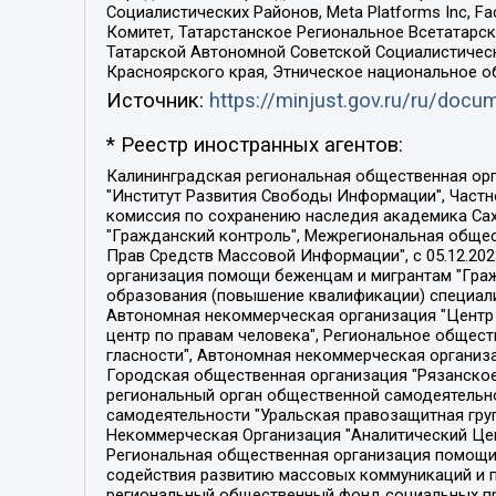
Социалистических Районов, Meta Platforms Inc, 
Комитет, Татарстанское Региональное Всетатар
Татарской Автономной Советской Социалистическ
Красноярского края, Этническое национальное о
Источник:
https://minjust.gov.ru/ru/doc
* Реестр иностранных агентов:
Калининградская региональная общественная организация "Экозащита!-Женсовет", Фонд содействия защите прав и свобод граждан "Общественный вердикт", Фонд "Институт Развития Свободы Информации", Частное учреждение "Информационное агентство МЕМО. РУ", Региональная общественная организация "Общественная комиссия по сохранению наследия академика Сахарова", Фонд поддержки свободы прессы, Санкт-Петербургская общественная правозащитная организация "Гражданский контроль", Межрегиональная общественная организация "Информационно-просветительский центр "Мемориал", Региональный Фонд "Центр Защиты Прав Средств Массовой Информации", с 05.12.2023 Фонд "Центр Защиты Прав Средств массовой информации", Региональная общественная благотворительная организация помощи беженцам и мигрантам "Гражданское содействие", Негосударственное образовательное учреждение дополнительного профессионального образования (повышение квалификации) специалистов "АКАДЕМИЯ ПО ПРАВАМ ЧЕЛОВЕКА", Свердловская региональная общественная организация "Сутяжник", Автономная некоммерческая организация "Центр независимых социологических исследований", Союз общественных объединений "Российский исследовательский центр по правам человека", Региональное общественное учреждение научно-информационный центр "МЕМОРИАЛ", Некоммерческая организация "Фонд защиты гласности", Автономная некоммерческая организация "Институт прав человека", Городская общественная организация "Екатеринбургское общество "МЕМОРИАЛ", Городская общественная организация "Рязанское историко-просветительское и правозащитное общество "Мемориал" (Рязанский Мемориал), Челябинский региональный орган общественной самодеятельности – женское общественное объединение "Женщины Евразии", Челябинский региональный орган общественной самодеятельности "Уральская правозащитная группа", Фонд содействия защите здоровья и социальной справедливости имени Андрея Рылькова, Автономная Некоммерческая Организация "Аналитический Центр Юрия Левады", Автономная некоммерческая организация социальной поддержки населения "Проект Апрель", Региональная общественная организация помощи женщинам и детям, находящимся в кризисной ситуации "Информационно-методический центр "Анна", Фонд содействия развитию массовых коммуникаций и правовому просвещению "Так-так-Так", Фонд содействия устойчивому развитию "Серебряная тайга", Свердловский региональный общественный фонд социальных проектов "Новое время", "Idel.Реалии", Кавказ.Реалии, Крым.Реалии, Телеканал Настоящее Время, Татаро-башкирская служба Радио Свобода (Azatliq Radiosi), Радио Свободная Европа/Радио Свобода (PCE/PC), "Сибирь.Реалии", "Фактограф", Благотворительный фонд помощи осужденным и их семьям, Автономная некоммерческая организация "Институт глобализации и социальных движений", Фонд "В защиту прав заключенных", Частное учреждение "Центр поддержки и содействия развитию средств массовой информации", Пензенский региональный общественный благотворительный фонд "Гражданский союз", "Север.Реалии", Некоммерческая организация Фонд "Правовая инициатива", 