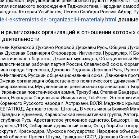
ий джамаат, Мусульманская религиозная группа п. Кушкуль г. 
ртия исламского возрождения Таджикистана, Народная самооб
олодёжь Которая Улыбается, Легион Свобода России, Айдар, Р
ie-i-ekstremistskie-organizacii-i-materialy.html
данные
и религиозных организаций в отношении которых 
 деятельности:
земли Кубанской Духовно Родовой Державы Русь, Община Духо
 Духовная Семинария Староверов-Инглингов, Нурджулар, К Бо
листическое общество, Джамаат мувахидов, Объединенный Вил
иалистическая рабочая партия России, Славянский союз, Форма
ива города Череповца, Духовно-Родовая Держава Русь, Русск
-Инглингов, Русский общенациональный союз, Движение против
 Омская организация общественного политического движения Р
йзрахманисты, Мусульманская религиозная организация п. Бо
краинская повстанческая армия, Тризуб им. Степана Бандеры, Бр
зма, Народная Социальная Инициатива, TulaSkins, Этнополитич
оренного Русского народа г. Астрахани, ВОЛЯ, Меджлис крымс
РЕВТАТПОД, Артподготовка, Штольц, В честь иконы Божией Мате
равды и Единения, Каракольская инициативная группа, Автогра
спублика Русь, Арестантское уголовное единство, Башкорт, Наци
окузнецк/РПК, Сибирский державный союз, Фонд борьбы с кор
округа г. Краснодара, Мужское государство, Народное объедин
ой области, Проект Штурм, Граждане СССР, Держава Союз Сов