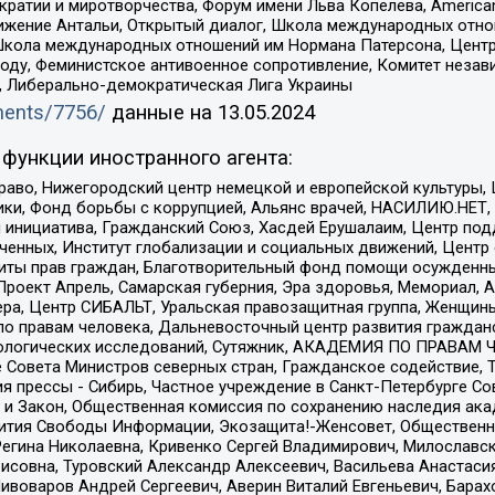
и и миротворчества, Форум имени Льва Копелева, American Counci
ое движение Антальи, Открытый диалог, Школа международных отн
Школа международных отношений им Нормана Патерсона, Центр
ду, Феминистское антивоенное сопротивление, Комитет независ
а, Либерально-демократическая Лига Украины
uments/7756/
данные на
13.05.2024
функции иностранного агента:
раво, Нижегородский центр немецкой и европейской культуры,
тики, Фонд борьбы с коррупцией, Альянс врачей, НАСИЛИЮ.НЕТ,
я инициатива, Гражданский Союз, Хасдей Ерушалаим, Центр по
юченных, Институт глобализации и социальных движений, Цент
ты прав граждан, Благотворительный фонд помощи осужденным
а, Проект Апрель, Самарская губерния, Эра здоровья, Мемориал
ера, Центр СИБАЛЬТ, Уральская правозащитная группа, Женщины
по правам человека, Дальневосточный центр развития гражданс
ологических исследований, Сутяжник, АКАДЕМИЯ ПО ПРАВАМ Ч
е Совета Министров северных стран, Гражданское содействие,
я прессы - Сибирь, Частное учреждение в Санкт-Петербурге С
 и Закон, Общественная комиссия по сохранению наследия ак
звития Свободы Информации, Экозащита!-Женсовет, Общественн
Регина Николаевна, Кривенко Сергей Владимирович, Милославс
совна, Туровский Александр Алексеевич, Васильева Анастасия
Пивоваров Андрей Сергеевич, Аверин Виталий Евгеньевич, Бара