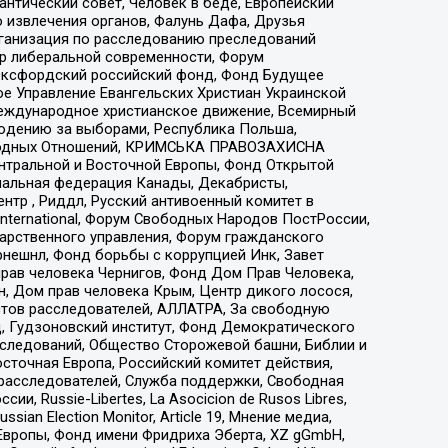
нтический совет, Человек в беде, Европейский
 извлечения органов, Фалунь Дафа, Друзья
рганизация по расследованию преследований
тр либеральной современности, Форум
 Оксфордский российский фонд, Фонд Будущее
е Управление Евангельских Христиан Украинской
еждународное христианское движение, Всемирный
людению за выборами, Республика Польша,
народных Отношений, КРИМСЬКА ПРАВОЗАХИСНА
ы Центральной и Восточной Европы, Фонд Открытой
иональная федерация Канады, Декабристы,
тр , Риддл, Русский антивоенный комитет в
nternational, Форум Свободных Народов ПостРоссии,
дарственного управления, Форум гражданского
рнешнл, Фонд борьбы с коррупцией Инк, Завет
прав человека Чернигов, Фонд Дом Прав Человека,
н, Дом прав человека Крым, Центр дикого лосося,
стов расследователей, АЛЛАТРА, За свободную
д, Гудзоновский институт, Фонд Демократического
сследований, Общество Сторожевой башни, Библии и
сточная Европа, Российский комитет действия,
-расследователей, Служба поддержки, Свободная
 Russie-Libertes, La Asocicion de Rusos Libres,
an Election Monitor, Article 19, Мнение медиа,
Европы, Фонд имени Фридриха Эберта, XZ gGmbH,