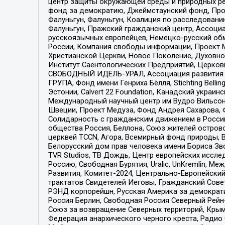
центр защиты окружающей среды и природных ресу
фонд за демократию, Джеймстаунский фонд, Прож
Фалуньгун, Фалуньгун, Коалиция по расследован
Фалуньгун, Пражский гражданский центр, Ассоци
русскоязычных европейцев, Немецко-русский об
России, Компания свободы информации, Проект М
Христианской Церкви, Новое Поколение, Духовн
Институт Саентологических Предприятий, Церков
СВОБОДНЫЙ ИДЕЛЬ-УРАЛ, Ассоциация развития ж
ГРУПА, Фонд имени Генриха Бёлля, Stichting Bellin
Эстонии, Calvert 22 Foundation, Канадский укра
Международный научный центр им Вудро Вильсона
Швеции, Проект Медуза, Фонд Андрея Сахарова, Ф
Солидарность с гражданским движением в России 
общества Россия, Беллона, Союз жителей острово
церквей TCCN, Агора, Всемирный фонд природы, B
Белорусский дом прав человека имени Бориса Зво
TVR Studios, ТВ Дождь, Центр европейских иссл
Россию, Свободная Бурятия, Uralic, UnKremlin, 
Развития, Комитет-2024, Центрально-Европейски
трактатов Свидетелей Иеговы, Гражданский Совет
РЭНД корпорейшн, Русская Америка за демократи
Россия Берлин, Свободная Россия Северный Рейн-В
Союз за возвращение Северных территорий, Крымско
Федерация анархического черного креста, Радио